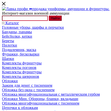
Интернет-магазин военной аммуниции
Найти
Каталог
Головные уборы, шарфы и перчатки
Банданы, панамы
Бейсболки, кепки
Береты
Пилотки
Подшлемник, маска
Фуражки, бескозырки
Шапки
Комплекты фурнитуры
Комплекты погонов
Комплекты фурнитуры
Комплекты шевронов
Обложки
Зажим для денег с тиснением
Обложка без окна с тиснением
Обложка многофункциональная с металлическим гербом
Обложки Мин. Обороны, бланки, вкладыши
Обложка многофункциональная с тиснением
Цепочки к обложкам