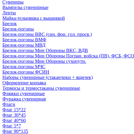
Сувениры
Вымпелы сувенирные
Ленты
Майка-тельняшка с вышивкой
Брелок
Брелок-погоны
Брелок-погоны ВВС (син. фон. гол. просв.)
Брелок-погоны ВМФ
Брелок-погоны МВД
Брелок-погоны Мин Обороны ВКС, ВДВ
Брелок-погоны Мин Обороны Погран. войска (ПВ), ФСБ, ФСО с
Брелок-погоны Мин Обороны сухопутн.
Брелок-погоны МЧС
Брелок-погоны ФСИН
Наборы сувенирные (стаканчики + ящичек)
Оформление конъяка
Термосы и термостаканы сувенирные
Фляжки сувенирные
Фуражка сувенирная
Флаги
Флаг 15*22
Флаг 30*45
Флаг 40*60
Флаг 5*7
Флаг 90*135