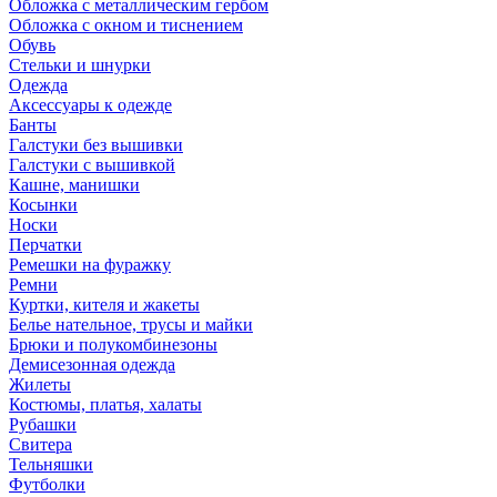
Обложка с металлическим гербом
Обложка с окном и тиснением
Обувь
Стельки и шнурки
Одежда
Аксессуары к одежде
Банты
Галстуки без вышивки
Галстуки с вышивкой
Кашне, манишки
Косынки
Носки
Перчатки
Ремешки на фуражку
Ремни
Куртки, кителя и жакеты
Белье нательное, трусы и майки
Брюки и полукомбинезоны
Демисезонная одежда
Жилеты
Костюмы, платья, халаты
Рубашки
Свитера
Тельняшки
Футболки