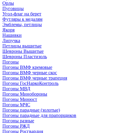
Орлы
Пуговицы
Угол-флаг на берет
Футляры к медалям
Эмблемы, петлицы
Якоря
Нашивки
Липучка
Петлицы вышитые
Шевроны Вышитые
Шевроны Пластизоль
Погоны
Погоны ВМФ кремовые
Погоны ВМФ черные скос
Погоны ВМФ черные трапеция
Погоны ГосНаркоКонтроль
Погоны МВД
Погоны Минобороны
Погоны Минюст
Погоны МЧС
Погоны парадные (золотые)
Погоны парадные для прапорщиков
Погоны разные
Погоны РЖД
Погоны Росгвардия