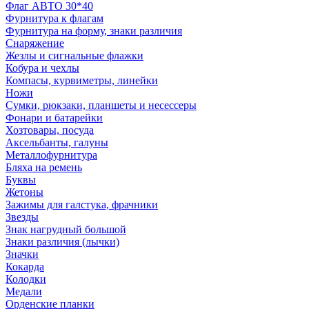
Флаг АВТО 30*40
Фурнитура к флагам
Фурнитура на форму, знаки различия
Снаряжение
Жезлы и сигнальные флажки
Кобура и чехлы
Компасы, курвиметры, линейки
Ножи
Сумки, рюкзаки, планшеты и несессеры
Фонари и батарейки
Хозтовары, посуда
Аксельбанты, галуны
Металлофурнитура
Бляха на ремень
Буквы
Жетоны
Зажимы для галстука, фрачники
Звезды
Знак нагрудный большой
Знаки различия (лычки)
Значки
Кокарда
Колодки
Медали
Орденские планки