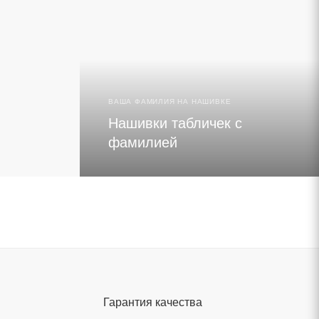
ВЫБРАТЬ ЛЫЖИ
ЧИТАТЬ 
ВАША ФАМИЛИЯ НА НАШИВКЕ
Нашивки табличек с
фамилией
Гарантия качества