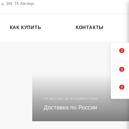
д. 349, ТК Айсберг,
КАК КУПИТЬ
КОНТАКТЫ
0
0
0
СОЗДАЕМ ЛОГОТИПЫ И НАШИВКИ ДЛЯ
ОТ МОСКВЫ ДО ВЛАДИВОСТОКА
Делаем логоти
Доставка по России
на значках и н
от 90 руб.