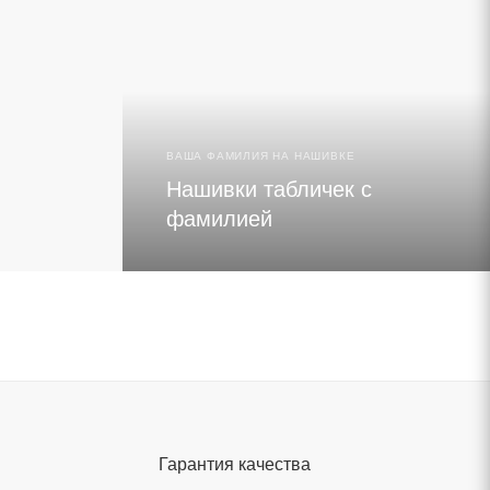
ВЫБРАТЬ ЛЫЖИ
ЧИТАТЬ 
ВАША ФАМИЛИЯ НА НАШИВКЕ
Нашивки табличек с
фамилией
Гарантия качества