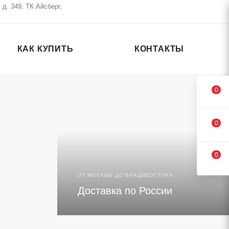
д. 349, ТК Айсберг,
КАК КУПИТЬ
КОНТАКТЫ
0
0
0
СОЗДАЕМ ЛОГОТИПЫ И НАШИВКИ ДЛЯ
ОТ МОСКВЫ ДО ВЛАДИВОСТОКА
Делаем логоти
Доставка по России
на значках и н
от 90 руб.