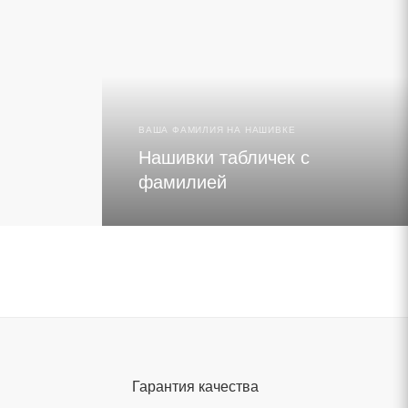
ВЫБРАТЬ ЛЫЖИ
ЧИТАТЬ 
ВАША ФАМИЛИЯ НА НАШИВКЕ
Нашивки табличек с
фамилией
Гарантия качества