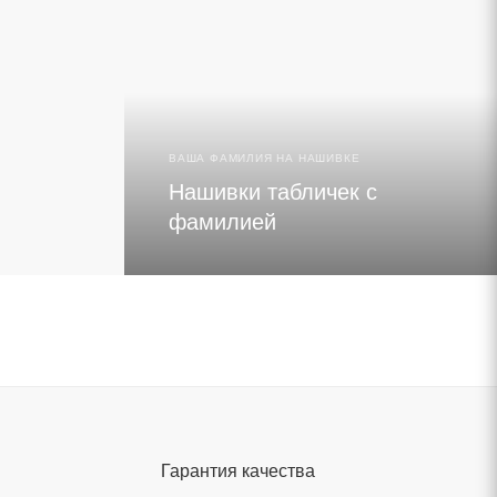
ВЫБРАТЬ ЛЫЖИ
ЧИТАТЬ 
ВАША ФАМИЛИЯ НА НАШИВКЕ
Нашивки табличек с
фамилией
Гарантия качества