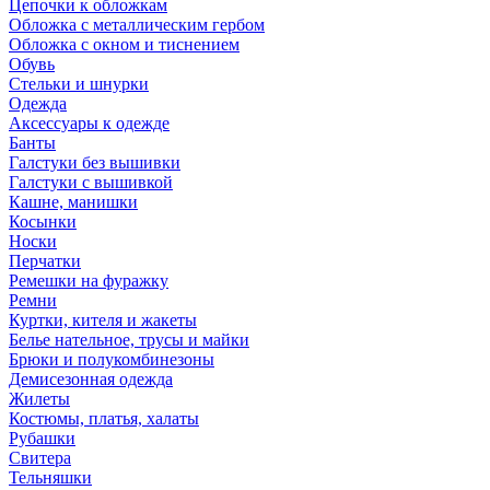
Цепочки к обложкам
Обложка с металлическим гербом
Обложка с окном и тиснением
Обувь
Стельки и шнурки
Одежда
Аксессуары к одежде
Банты
Галстуки без вышивки
Галстуки с вышивкой
Кашне, манишки
Косынки
Носки
Перчатки
Ремешки на фуражку
Ремни
Куртки, кителя и жакеты
Белье нательное, трусы и майки
Брюки и полукомбинезоны
Демисезонная одежда
Жилеты
Костюмы, платья, халаты
Рубашки
Свитера
Тельняшки