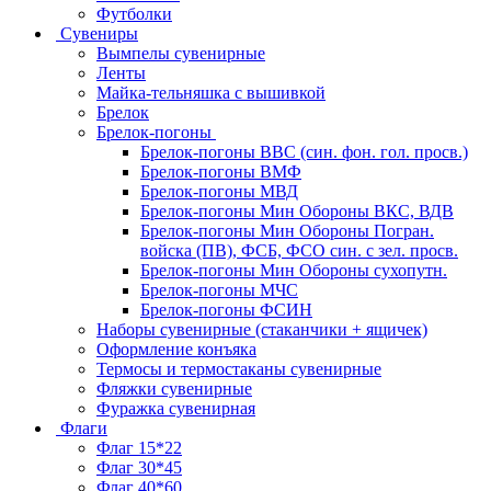
Футболки
Сувениры
Вымпелы сувенирные
Ленты
Майка-тельняшка с вышивкой
Брелок
Брелок-погоны
Брелок-погоны ВВС (син. фон. гол. просв.)
Брелок-погоны ВМФ
Брелок-погоны МВД
Брелок-погоны Мин Обороны ВКС, ВДВ
Брелок-погоны Мин Обороны Погран.
войска (ПВ), ФСБ, ФСО син. с зел. просв.
Брелок-погоны Мин Обороны сухопутн.
Брелок-погоны МЧС
Брелок-погоны ФСИН
Наборы сувенирные (стаканчики + ящичек)
Оформление конъяка
Термосы и термостаканы сувенирные
Фляжки сувенирные
Фуражка сувенирная
Флаги
Флаг 15*22
Флаг 30*45
Флаг 40*60