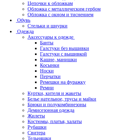
Цепочки к обложкам
Обложка с металлическим гербом
Обложка с окном и тиснением
Обувь
Стельки и шнурки
Одежда
Аксессуары к одежде
Банты
Галстуки без вышивки
Галстуки с вышивкой
Кашне, манишки
Косынки
Носки
Перчатки
Ремешки на фуражку
Ремни
Куртки, кителя и жакеты
Белье нательное, трусы и майки
Брюки и полукомбинезоны
Демисезонная одежда
Жилеты
Костюмы, платья, халаты
Рубашки
Свитера
Тельняшки