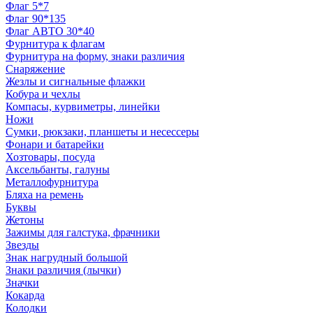
Флаг 5*7
Флаг 90*135
Флаг АВТО 30*40
Фурнитура к флагам
Фурнитура на форму, знаки различия
Снаряжение
Жезлы и сигнальные флажки
Кобура и чехлы
Компасы, курвиметры, линейки
Ножи
Сумки, рюкзаки, планшеты и несессеры
Фонари и батарейки
Хозтовары, посуда
Аксельбанты, галуны
Металлофурнитура
Бляха на ремень
Буквы
Жетоны
Зажимы для галстука, фрачники
Звезды
Знак нагрудный большой
Знаки различия (лычки)
Значки
Кокарда
Колодки