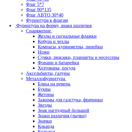
Флаг 5*7
Флаг 90*135
Флаг АВТО 30*40
Фурнитура к флагам
Фурнитура на форму, знаки различия
Снаряжение
Жезлы и сигнальные флажки
Кобура и чехлы
Компасы, курвиметры, линейки
Ножи
Сумки, рюкзаки, планшеты и несессеры
Фонари и батарейки
Хозтовары, посуда
Аксельбанты, галуны
Металлофурнитура
Бляха на ремень
Буквы
Жетоны
Зажимы для галстука, фрачники
Звезды
Знак нагрудный большой
Знаки различия (лычки)
Значки
Кокарда
Колодки