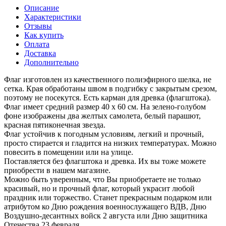
Описание
Характеристики
Отзывы
Как купить
Оплата
Доставка
Дополнительно
Флаг изготовлен из качественного полиэфирного шелка, не
сетка. Края обработаны швом в подгибку с закрытым срезом,
поэтому не посекутся. Есть карман для древка (флагштока).
Флаг имеет средний размер 40 х 60 см. На зелено-голубом
фоне изображены два желтых самолета, белый парашют,
красная пятиконечная звезда.
Флаг устойчив к погодным условиям, легкий и прочный,
просто стирается и гладится на низких температурах. Можно
повесить в помещении или на улице.
Поставляется без флагштока и древка. Их вы тоже можете
приобрести в нашем магазине.
Можно быть уверенным, что Вы приобретаете не только
красивый, но и прочный флаг, который украсит любой
праздник или торжество. Станет прекрасным подарком или
атрибутом ко Дню рождения военнослужащего ВДВ, Дню
Воздушно-десантных войск 2 августа или Дню защитника
Отечества 23 февраля.