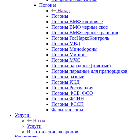
Погоны
Назад
Погоны
Погоны ВМФ кремовые
Погоны ВМФ черные скос
Погоны ВМФ черные трапеция
Погоны ГосНаркоКонтроль
Погоны МВД
Погоны Минобороны
Погоны Минюст
Погоны МЧС
Погоны парадные (золотые)
Погоны парадные для прапорщиков
Погоны разные
Погоны РЖД
Погоны Росгвардия
Погоны ФСБ, ФСО
Погоны ФСИН
Погоны ФССП
Фальш-погоны
Услуги
Назад
Услуги
Изготовление шевронов