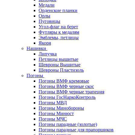
Медали
Орденские планки
Орлы
Пуговицы
Угол-флаг на берет
Футляры к медалям
Эмблемы, петлицы
Якоря
Нашивки
Липучка
Петлицы вышитые
Шевроны Вышитые
Шевроны Пластизоль
Погоны
Погоны ВМФ кремовые
Погоны ВМФ черные скос
Погоны ВМФ черные трапеция
Погоны ГосНаркоКонтроль
Погоны МВД
Погоны Минобороны
Погоны Минюст
Погоны МЧС
Погоны парадные (золотые)
Погоны парадные для прапорщиков