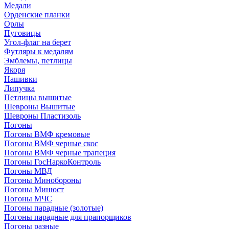
Медали
Орденские планки
Орлы
Пуговицы
Угол-флаг на берет
Футляры к медалям
Эмблемы, петлицы
Якоря
Нашивки
Липучка
Петлицы вышитые
Шевроны Вышитые
Шевроны Пластизоль
Погоны
Погоны ВМФ кремовые
Погоны ВМФ черные скос
Погоны ВМФ черные трапеция
Погоны ГосНаркоКонтроль
Погоны МВД
Погоны Минобороны
Погоны Минюст
Погоны МЧС
Погоны парадные (золотые)
Погоны парадные для прапорщиков
Погоны разные