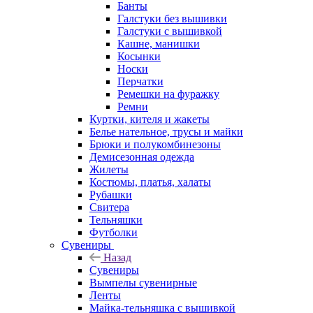
Банты
Галстуки без вышивки
Галстуки с вышивкой
Кашне, манишки
Косынки
Носки
Перчатки
Ремешки на фуражку
Ремни
Куртки, кителя и жакеты
Белье нательное, трусы и майки
Брюки и полукомбинезоны
Демисезонная одежда
Жилеты
Костюмы, платья, халаты
Рубашки
Свитера
Тельняшки
Футболки
Сувениры
Назад
Сувениры
Вымпелы сувенирные
Ленты
Майка-тельняшка с вышивкой