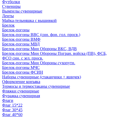
Футболки
Сувениры
Вымпелы сувенирные
Ленты
Майка-тельняшка с вышивкой
Брелок
Брелок-погоны
Брелок-погоны ВВС (син. фон. гол. просв.)
Брелок-погоны ВМФ
Брелок-погоны МВД
Брелок-погоны Мин Обороны ВКС, ВДВ
Брелок-погоны Мин Обороны Погран. войска (ПВ), ФСБ,
ФСО син. с зел. просв.
Брелок-погоны Мин Обороны сухопутн.
Брелок-погоны МЧС
Брелок-погоны ФСИН
Наборы сувенирные (стаканчики + ящичек)
Оформление конъяка
Термосы и термостаканы сувенирные
Фляжки сувенирные
Фуражка сувенирная
Флаги
Флаг 15*22
Флаг 30*45
Флаг 40*60