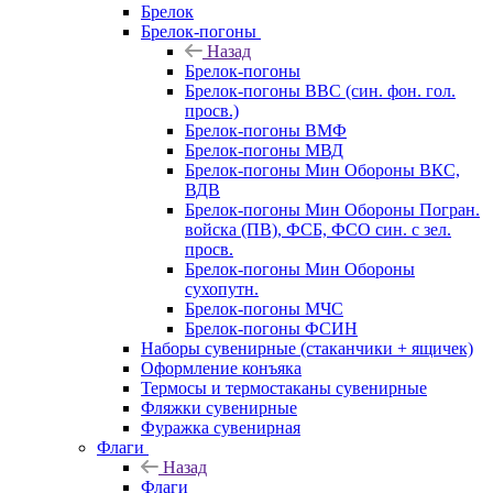
Брелок
Брелок-погоны
Назад
Брелок-погоны
Брелок-погоны ВВС (син. фон. гол.
просв.)
Брелок-погоны ВМФ
Брелок-погоны МВД
Брелок-погоны Мин Обороны ВКС,
ВДВ
Брелок-погоны Мин Обороны Погран.
войска (ПВ), ФСБ, ФСО син. с зел.
просв.
Брелок-погоны Мин Обороны
сухопутн.
Брелок-погоны МЧС
Брелок-погоны ФСИН
Наборы сувенирные (стаканчики + ящичек)
Оформление конъяка
Термосы и термостаканы сувенирные
Фляжки сувенирные
Фуражка сувенирная
Флаги
Назад
Флаги