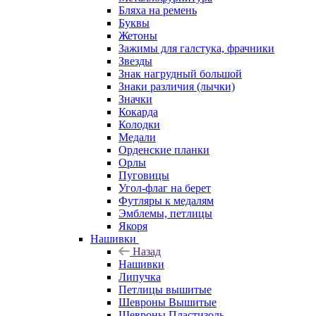
Бляха на ремень
Буквы
Жетоны
Зажимы для галстука, фрачники
Звезды
Знак нагрудный большой
Знаки различия (лычки)
Значки
Кокарда
Колодки
Медали
Орденские планки
Орлы
Пуговицы
Угол-флаг на берет
Футляры к медалям
Эмблемы, петлицы
Якоря
Нашивки
Назад
Нашивки
Липучка
Петлицы вышитые
Шевроны Вышитые
Шевроны Пластизоль