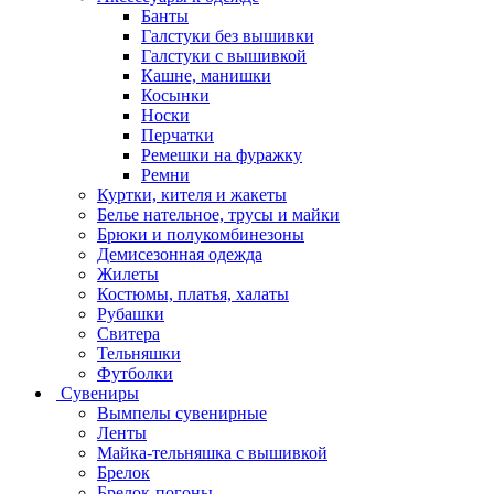
Банты
Галстуки без вышивки
Галстуки с вышивкой
Кашне, манишки
Косынки
Носки
Перчатки
Ремешки на фуражку
Ремни
Куртки, кителя и жакеты
Белье нательное, трусы и майки
Брюки и полукомбинезоны
Демисезонная одежда
Жилеты
Костюмы, платья, халаты
Рубашки
Свитера
Тельняшки
Футболки
Сувениры
Вымпелы сувенирные
Ленты
Майка-тельняшка с вышивкой
Брелок
Брелок-погоны