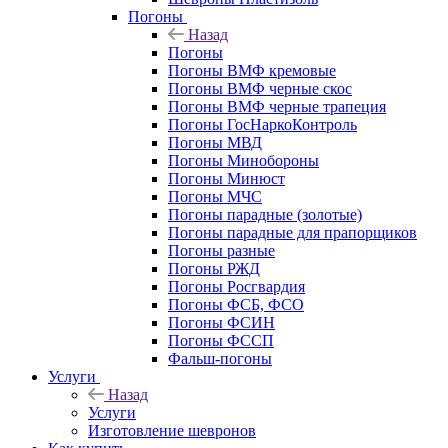
Погоны
Назад
Погоны
Погоны ВМФ кремовые
Погоны ВМФ черные скос
Погоны ВМФ черные трапеция
Погоны ГосНаркоКонтроль
Погоны МВД
Погоны Минобороны
Погоны Минюст
Погоны МЧС
Погоны парадные (золотые)
Погоны парадные для прапорщиков
Погоны разные
Погоны РЖД
Погоны Росгвардия
Погоны ФСБ, ФСО
Погоны ФСИН
Погоны ФССП
Фальш-погоны
Услуги
Назад
Услуги
Изготовление шевронов