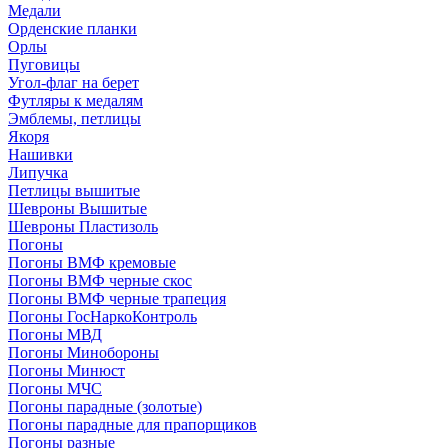
Медали
Орденские планки
Орлы
Пуговицы
Угол-флаг на берет
Футляры к медалям
Эмблемы, петлицы
Якоря
Нашивки
Липучка
Петлицы вышитые
Шевроны Вышитые
Шевроны Пластизоль
Погоны
Погоны ВМФ кремовые
Погоны ВМФ черные скос
Погоны ВМФ черные трапеция
Погоны ГосНаркоКонтроль
Погоны МВД
Погоны Минобороны
Погоны Минюст
Погоны МЧС
Погоны парадные (золотые)
Погоны парадные для прапорщиков
Погоны разные