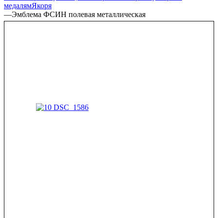
медалям
Якоря
—
Эмблема ФСИН полевая металлическая