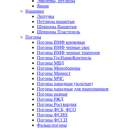
Эмблемы, петлицы
Якоря
Нашивки
Липучка
Петлицы вышитые
Шевроны Вышитые
Шевроны Пластизоль
Погоны
Погоны ВМФ кремовые
Погоны ВМФ черные скос
Погоны ВМФ черные трапеция
Погоны ГосНаркоКонтроль
Погоны МВД
Погоны Минобороны
Погоны Минюст
Погоны МЧС
Погоны парадные (золотые)
Погоны парадные для прапорщиков
Погоны разные
Погоны РЖД
Погоны Росгвардия
Погоны ФСБ, ФСО
Погоны ФСИН
Погоны ФССП
Фальш-погоны