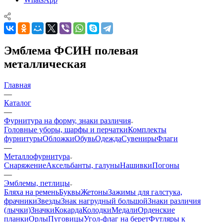
Эмблема ФСИН полевая
металлическая
Главная
—
Каталог
—
Фурнитура на форму, знаки различия
Головные уборы, шарфы и перчатки
Комплекты
фурнитуры
Обложки
Обувь
Одежда
Сувениры
Флаги
—
Металлофурнитура
Снаряжение
Аксельбанты, галуны
Нашивки
Погоны
—
Эмблемы, петлицы
Бляха на ремень
Буквы
Жетоны
Зажимы для галстука,
фрачники
Звезды
Знак нагрудный большой
Знаки различия
(лычки)
Значки
Кокарда
Колодки
Медали
Орденские
планки
Орлы
Пуговицы
Угол-флаг на берет
Футляры к