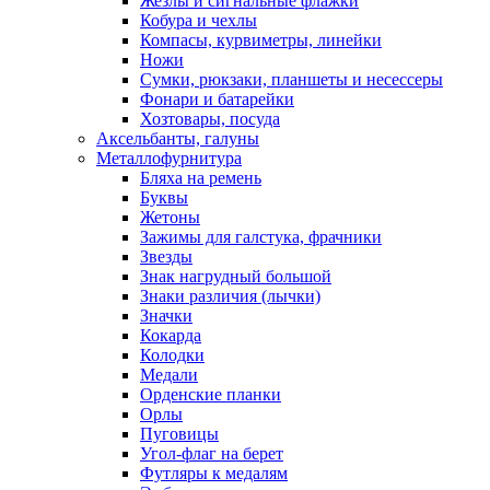
Жезлы и сигнальные флажки
Кобура и чехлы
Компасы, курвиметры, линейки
Ножи
Сумки, рюкзаки, планшеты и несессеры
Фонари и батарейки
Хозтовары, посуда
Аксельбанты, галуны
Металлофурнитура
Бляха на ремень
Буквы
Жетоны
Зажимы для галстука, фрачники
Звезды
Знак нагрудный большой
Знаки различия (лычки)
Значки
Кокарда
Колодки
Медали
Орденские планки
Орлы
Пуговицы
Угол-флаг на берет
Футляры к медалям