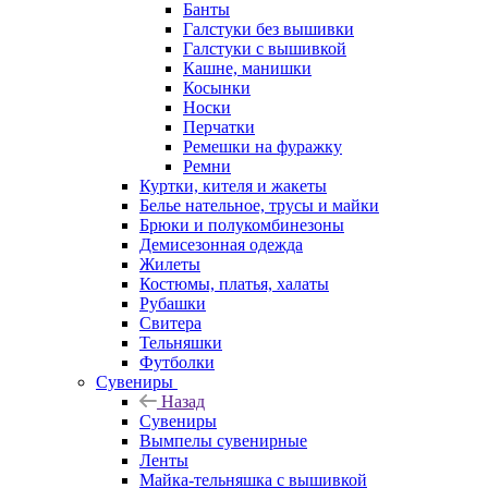
Банты
Галстуки без вышивки
Галстуки с вышивкой
Кашне, манишки
Косынки
Носки
Перчатки
Ремешки на фуражку
Ремни
Куртки, кителя и жакеты
Белье нательное, трусы и майки
Брюки и полукомбинезоны
Демисезонная одежда
Жилеты
Костюмы, платья, халаты
Рубашки
Свитера
Тельняшки
Футболки
Сувениры
Назад
Сувениры
Вымпелы сувенирные
Ленты
Майка-тельняшка с вышивкой