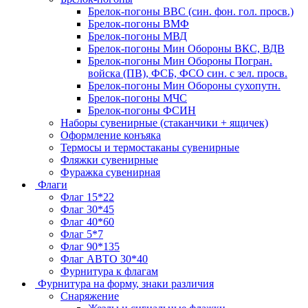
Брелок-погоны ВВС (син. фон. гол. просв.)
Брелок-погоны ВМФ
Брелок-погоны МВД
Брелок-погоны Мин Обороны ВКС, ВДВ
Брелок-погоны Мин Обороны Погран.
войска (ПВ), ФСБ, ФСО син. с зел. просв.
Брелок-погоны Мин Обороны сухопутн.
Брелок-погоны МЧС
Брелок-погоны ФСИН
Наборы сувенирные (стаканчики + ящичек)
Оформление конъяка
Термосы и термостаканы сувенирные
Фляжки сувенирные
Фуражка сувенирная
Флаги
Флаг 15*22
Флаг 30*45
Флаг 40*60
Флаг 5*7
Флаг 90*135
Флаг АВТО 30*40
Фурнитура к флагам
Фурнитура на форму, знаки различия
Снаряжение