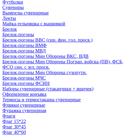
Футболки
Сувениры
Вымпелы сувенирные
Ленты
Майка-тельняшка с вышивкой
Брелок
Брелок-погоны
Брелок-погоны ВВС (син. фон. гол. просв.)
Брелок-погоны ВМФ
Брелок-погоны МВД
Брелок-погоны Мин Обороны ВКС, ВДВ
Брелок-погоны Мин Обороны Погран. войска (ПВ), ФСБ,
ФСО син. с зел. просв.
Брелок-погоны Мин Обороны сухопутн.
Брелок-погоны МЧС
Брелок-погоны ФСИН
Наборы сувенирные (стаканчики + ящичек)
Оформление конъяка
Термосы и термостаканы сувенирные
Фляжки сувенирные
Фуражка сувенирная
Флаги
Флаг 15*22
Флаг 30*45
Флаг 40*60