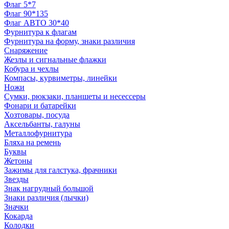
Флаг 5*7
Флаг 90*135
Флаг АВТО 30*40
Фурнитура к флагам
Фурнитура на форму, знаки различия
Снаряжение
Жезлы и сигнальные флажки
Кобура и чехлы
Компасы, курвиметры, линейки
Ножи
Сумки, рюкзаки, планшеты и несессеры
Фонари и батарейки
Хозтовары, посуда
Аксельбанты, галуны
Металлофурнитура
Бляха на ремень
Буквы
Жетоны
Зажимы для галстука, фрачники
Звезды
Знак нагрудный большой
Знаки различия (лычки)
Значки
Кокарда
Колодки