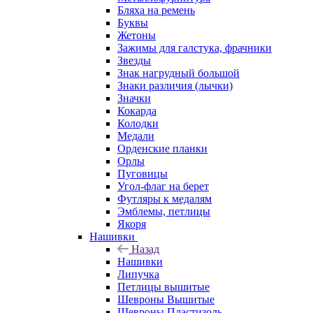
Бляха на ремень
Буквы
Жетоны
Зажимы для галстука, фрачники
Звезды
Знак нагрудный большой
Знаки различия (лычки)
Значки
Кокарда
Колодки
Медали
Орденские планки
Орлы
Пуговицы
Угол-флаг на берет
Футляры к медалям
Эмблемы, петлицы
Якоря
Нашивки
Назад
Нашивки
Липучка
Петлицы вышитые
Шевроны Вышитые
Шевроны Пластизоль