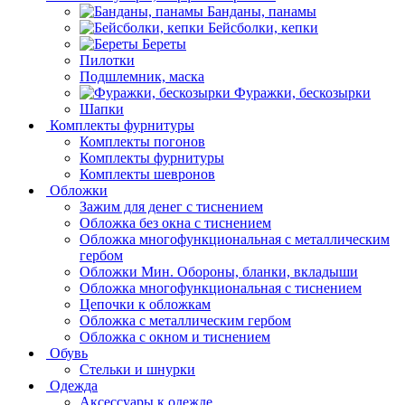
Банданы, панамы
Бейсболки, кепки
Береты
Пилотки
Подшлемник, маска
Фуражки, бескозырки
Шапки
Комплекты фурнитуры
Комплекты погонов
Комплекты фурнитуры
Комплекты шевронов
Обложки
Зажим для денег с тиснением
Обложка без окна с тиснением
Обложка многофункциональная с металлическим
гербом
Обложки Мин. Обороны, бланки, вкладыши
Обложка многофункциональная с тиснением
Цепочки к обложкам
Обложка с металлическим гербом
Обложка с окном и тиснением
Обувь
Стельки и шнурки
Одежда
Аксессуары к одежде