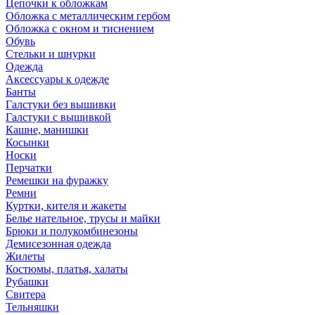
Цепочки к обложкам
Обложка с металлическим гербом
Обложка с окном и тиснением
Обувь
Стельки и шнурки
Одежда
Аксессуары к одежде
Банты
Галстуки без вышивки
Галстуки с вышивкой
Кашне, манишки
Косынки
Носки
Перчатки
Ремешки на фуражку
Ремни
Куртки, кителя и жакеты
Белье нательное, трусы и майки
Брюки и полукомбинезоны
Демисезонная одежда
Жилеты
Костюмы, платья, халаты
Рубашки
Свитера
Тельняшки