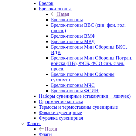
Брелок
Брелок-погоны
Назад
Брелок-погоны
Брелок-погоны ВВС (син. фон. гол.
просв.)
Брелок-погоны ВМФ
Брелок-погоны МВД
Брелок-погоны Мин Обороны ВКС,
ВДВ
Брелок-погоны Мин Обороны Погран.
войска (ПВ), ФСБ, ФСО син. с зел.
просв.
Брелок-погоны Мин Обороны
сухопутн.
Брелок-погоны МЧС
Брелок-погоны ФСИН
Наборы сувенирные (стаканчики + ящичек)
Оформление конъяка
Термосы и термостаканы сувенирные
Фляжки сувенирные
Фуражка сувенирная
Флаги
Назад
Флаги