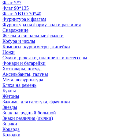
Флаг 5*7
Флаг 90*135
Флаг АВТО 30*40
Фурнитура к флагам
Фурнитура на форму, знаки различия
Снаряжение
Жезлы и сигнальные флажки
Кобура и чехлы
Компасы, курвиметры, линейки
Ножи
Сумки, рюкзаки, планшеты и несессеры
Фонари и батарейки
Хозтовары, посуда
Аксельбанты, галуны
Металлофурнитура
Бляха на ремень
Буквы
Жетоны
Зажимы для галстука, фрачники
Звезды
Знак нагрудный большой
Знаки различия (лычки)
Значки
Кокарда
Колодки