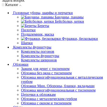
Задать вопрос
Каталог
Головные уборы, шарфы и перчатки
Банданы, панамы
Бейсболки, кепки
Береты
Пилотки
Подшлемник, маска
Фуражки, бескозырки
Шапки
Комплекты фурнитуры
Комплекты погонов
Комплекты фурнитуры
Комплекты шевронов
Обложки
Зажим для денег с тиснением
Обложка без окна с тиснением
Обложка многофункциональная с металлическим
гербом
Обложки Мин. Обороны, бланки, вкладыши
Обложка многофункциональная с тиснением
Цепочки к обложкам
Обложка с металлическим гербом
Обложка с окном и тиснением