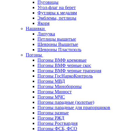
Пуговицы
Угол-флаг на берет
Футляры к медалям
Эмблемы, петлицы
Якоря
Нашивки
Липучка
Петлицы вышитые
Шевроны Вышитые
Шевроны Пластизоль
Погоны
Погоны ВМФ кремовые
Погоны ВМФ черные скос
Погоны ВМФ черные трапеция
Погоны ГосНаркоКонтроль
Погоны МВД
Погоны Минобороны
Погоны Минюст
Погоны МЧС
Погоны парадные (золотые)
Погоны парадные для прапорщиков
Погоны разные
Погоны РЖД
Погоны Росгвардия
Погоны ФСБ, ФСО