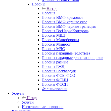
Погоны
Назад
Погоны
Погоны ВМФ кремовые
Погоны ВМФ черные скос
Погоны ВМФ черные трапеция
Погоны ГосНаркоКонтроль
Погоны МВД
Погоны Минобороны
Погоны Минюст
Погоны МЧС
Погоны парадные (золотые)
Погоны парадные для прапорщиков
Погоны разные
Погоны РЖД
Погоны Росгвардия
Погоны ФСБ, ФСО
Погоны ФСИН
Погоны ФССП
Фальш-погоны
Услуги
Назад
Услуги
Изготовление шевронов