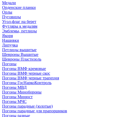
Медали
Орденские планки
Орлы
Пуговицы
Угол-флаг на берет
Футляры к медалям
Эмблемы, петлицы
Якоря
Нашивки
Липучка
Петлицы вышитые
Шевроны Вышитые
Шевроны Пластизоль
Погоны
Погоны ВМФ кремовые
Погоны ВМФ черные скос
Погоны ВМФ черные трапеция
Погоны ГосНаркоКонтроль
Погоны МВД
Погоны Минобороны
Погоны Минюст
Погоны МЧС
Погоны парадные (золотые)
Погоны парадные для прапорщиков
Погоны разные