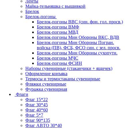
Ленты
Майка-тельняшка с вышивкой
Брелок
Брелок-погоны
Брелок-погоны ВВС (син. фон. гол. просв.)
Брелок-погоны ВМФ
Брелок-погоны МВД
Брелок-погоны Мин Обороны ВКС, ВДВ
Брелок-погоны Мин Обороны Погран.
войска (ПВ), ФСБ, ФСО син. с зел. просв.
Брелок-погоны Мин Обороны сухопутн.
Брелок-погоны МЧС
Брелок-погоны ФСИН
Наборы сувенирные (стаканчики + ящичек)
Оформление конъяка
Термосы и термостаканы сувенирные
Фляжки сувенирные
Фуражка сувенирная
Флаги
Флаг 15*22
Флаг 30*45
Флаг 40*60
Флаг 5*7
Флаг 90*135
Флаг АВТО 30*40