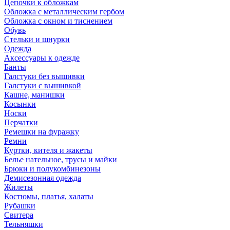
Цепочки к обложкам
Обложка с металлическим гербом
Обложка с окном и тиснением
Обувь
Стельки и шнурки
Одежда
Аксессуары к одежде
Банты
Галстуки без вышивки
Галстуки с вышивкой
Кашне, манишки
Косынки
Носки
Перчатки
Ремешки на фуражку
Ремни
Куртки, кителя и жакеты
Белье нательное, трусы и майки
Брюки и полукомбинезоны
Демисезонная одежда
Жилеты
Костюмы, платья, халаты
Рубашки
Свитера
Тельняшки