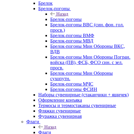
Брелок
Брелок-погоны
Назад
Брелок-погоны
Брелок-погоны ВВС (син. фон. гол.
просв.)
Брелок-погоны ВМФ
Брелок-погоны МВД
Брелок-погоны Мин Обороны ВКС,
ВДВ
Брелок-погоны Мин Обороны Погран.
войска (ПВ), ФСБ, ФСО син. с зел.
просв.
Брелок-погоны Мин Обороны
сухопутн.
Брелок-погоны МЧС
Брелок-погоны ФСИН
Наборы сувенирные (стаканчики + ящичек)
Оформление конъяка
Термосы и термостаканы сувенирные
Фляжки сувенирные
Фуражка сувенирная
Флаги
Назад
Флаги