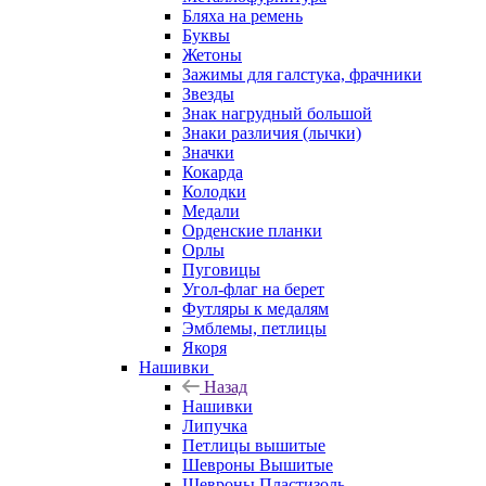
Бляха на ремень
Буквы
Жетоны
Зажимы для галстука, фрачники
Звезды
Знак нагрудный большой
Знаки различия (лычки)
Значки
Кокарда
Колодки
Медали
Орденские планки
Орлы
Пуговицы
Угол-флаг на берет
Футляры к медалям
Эмблемы, петлицы
Якоря
Нашивки
Назад
Нашивки
Липучка
Петлицы вышитые
Шевроны Вышитые
Шевроны Пластизоль