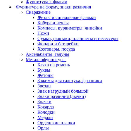
Фурнитура к флагам
Фурнитура на форму, знаки различия
Снаряжение
Жезлы и сигнальные флажки
Кобура и чехлы
Компасы, курвиметры, линейки
Ножи
Сумки, рюкзаки, планшеты и несессеры
Фонари и батарейки
Хозтовары, посуда
Аксельбанты, галуны
Металлофурнитура
Бляха на ремень
Буквы
Жетоны
Зажимы для галстука, фрачники
Звезды
Знак нагрудный большой
Знаки различия (лычки)
Значки
Кокарда
Колодки
Медали
Орденские планки
Орлы