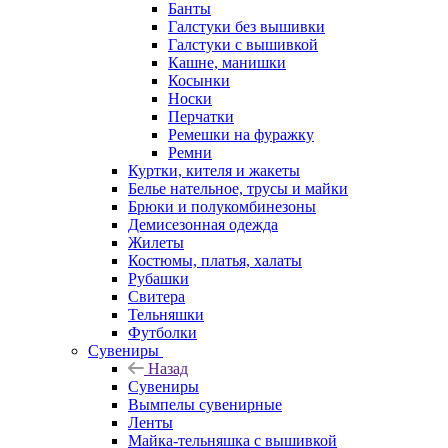
Банты
Галстуки без вышивки
Галстуки с вышивкой
Кашне, манишки
Косынки
Носки
Перчатки
Ремешки на фуражку
Ремни
Куртки, кителя и жакеты
Белье нательное, трусы и майки
Брюки и полукомбинезоны
Демисезонная одежда
Жилеты
Костюмы, платья, халаты
Рубашки
Свитера
Тельняшки
Футболки
Сувениры
Назад
Сувениры
Вымпелы сувенирные
Ленты
Майка-тельняшка с вышивкой