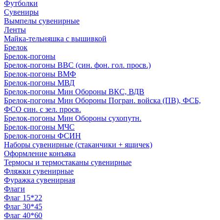
Футболки
Сувениры
Вымпелы сувенирные
Ленты
Майка-тельняшка с вышивкой
Брелок
Брелок-погоны
Брелок-погоны ВВС (син. фон. гол. просв.)
Брелок-погоны ВМФ
Брелок-погоны МВД
Брелок-погоны Мин Обороны ВКС, ВДВ
Брелок-погоны Мин Обороны Погран. войска (ПВ), ФСБ,
ФСО син. с зел. просв.
Брелок-погоны Мин Обороны сухопутн.
Брелок-погоны МЧС
Брелок-погоны ФСИН
Наборы сувенирные (стаканчики + ящичек)
Оформление конъяка
Термосы и термостаканы сувенирные
Фляжки сувенирные
Фуражка сувенирная
Флаги
Флаг 15*22
Флаг 30*45
Флаг 40*60