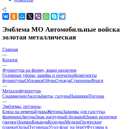
Эмблема МО Автомобильные войска
золотая металлическая
Главная
—
Каталог
—
Фурнитура на форму, знаки различия
Головные уборы, шарфы и перчатки
Комплекты
фурнитуры
Обложки
Обувь
Одежда
Сувениры
Флаги
—
Металлофурнитура
Снаряжение
Аксельбанты, галуны
Нашивки
Погоны
—
Эмблемы, петлицы
Бляха на ремень
Буквы
Жетоны
Зажимы для галстука,
фрачники
Звезды
Знак нагрудный большой
Знаки различия
(лычки)
Значки
Кокарда
Колодки
Медали
Орденские
планки
Орлы
Пуговицы
Угол-флаг на берет
Футляры к