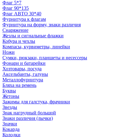
Флаг 5*7
Флаг 90*135
Флаг АВТО 30*40
Фурнитура к флагам
Фурнитура на форму, знаки различия
Снаряжение
Жезлы и сигнальные флажки
Кобура и чехлы
Компасы, курвиметры, линейки
Ножи
Сумки, рюкзаки, планшеты и несессеры
Фонари и батарейки
Хозтовары, посуда
Аксельбанты, галуны
Металлофурнитура
Бляха на ремень
Буквы
Жетоны
Зажимы для галстука, фрачники
Звезды
Знак нагрудный большой
Знаки различия (лычки)
Значки
Кокарда
Колодки