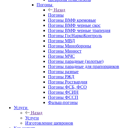
Погоны
Назад
Погоны
Погоны ВМФ кремовые
Погоны ВМФ черные скос
Погоны ВМФ черные трапеция
Погоны ГосНаркоКонтроль
Погоны МВД
Погоны Минобороны
Погоны Минюст
Погоны МЧС
Погоны парадные (золотые)
Погоны парадные для прапорщиков
Погоны разные
Погоны РЖД
Погоны Росгвардия
Погоны ФСБ, ФСО
Погоны ФСИН
Погоны ФССП
Фальш-погоны
Услуги
Назад
Услуги
Изготовление шевронов