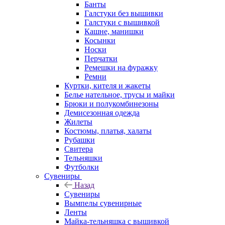
Банты
Галстуки без вышивки
Галстуки с вышивкой
Кашне, манишки
Косынки
Носки
Перчатки
Ремешки на фуражку
Ремни
Куртки, кителя и жакеты
Белье нательное, трусы и майки
Брюки и полукомбинезоны
Демисезонная одежда
Жилеты
Костюмы, платья, халаты
Рубашки
Свитера
Тельняшки
Футболки
Сувениры
Назад
Сувениры
Вымпелы сувенирные
Ленты
Майка-тельняшка с вышивкой