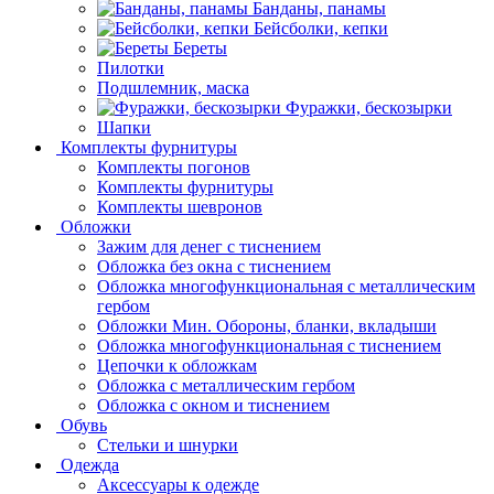
Банданы, панамы
Бейсболки, кепки
Береты
Пилотки
Подшлемник, маска
Фуражки, бескозырки
Шапки
Комплекты фурнитуры
Комплекты погонов
Комплекты фурнитуры
Комплекты шевронов
Обложки
Зажим для денег с тиснением
Обложка без окна с тиснением
Обложка многофункциональная с металлическим
гербом
Обложки Мин. Обороны, бланки, вкладыши
Обложка многофункциональная с тиснением
Цепочки к обложкам
Обложка с металлическим гербом
Обложка с окном и тиснением
Обувь
Стельки и шнурки
Одежда
Аксессуары к одежде