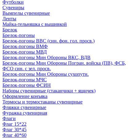
Футболки
Сувениры
Вымпелы сувенирные
Ленты
Майка-тельняшка с вышивкой
Брелок
Брелок-погоны
Брелок-погоны ВВС (син. фон. гол. просв.)
Брелок-погоны ВМФ
Брелок-погоны МВД
Брелок-погоны Мин Обороны ВКС, ВДВ
Брелок-погоны Мин Обороны Погран. войска (ПВ), ФСБ,
ФСО син. с зел. просв.
Брелок-погоны Мин Обороны сухопутн.
Брелок-погоны МЧС
Брелок-погоны ФСИН
Наборы сувенирные (стаканчики + ящичек)
Оформление конъяка
Термосы и термостаканы сувенирные
Фляжки сувенирные
Фуражка сувенирная
Флаги
Флаг 15*22
Флаг 30*45
Флаг 40*60