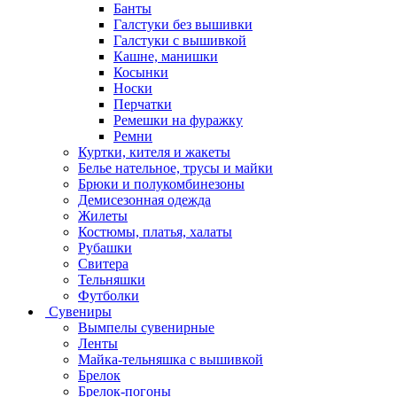
Банты
Галстуки без вышивки
Галстуки с вышивкой
Кашне, манишки
Косынки
Носки
Перчатки
Ремешки на фуражку
Ремни
Куртки, кителя и жакеты
Белье нательное, трусы и майки
Брюки и полукомбинезоны
Демисезонная одежда
Жилеты
Костюмы, платья, халаты
Рубашки
Свитера
Тельняшки
Футболки
Сувениры
Вымпелы сувенирные
Ленты
Майка-тельняшка с вышивкой
Брелок
Брелок-погоны