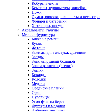
Кобура и чехлы
Компасы, курвиметры, линейки
Ножи
Сумки, рюкзаки, планшеты и несессеры
Фонари и батарейки
Хозтовары, посуда
Аксельбанты, галуны
Металлофурнитура
Бляха на ремень
Буквы
Жетоны
Зажимы для галстука, фрачники
Звезды
Знак нагрудный большой
Знаки различия (лычки)
Значки
Кокарда
Колодки
Медали
Орденские планки
Орлы
Пуговицы
Угол-флаг на берет
Футляры к медалям
Эмблемы, петлицы