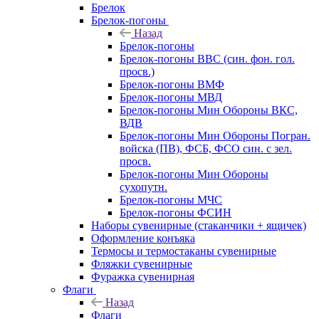
Брелок
Брелок-погоны
Назад
Брелок-погоны
Брелок-погоны ВВС (син. фон. гол.
просв.)
Брелок-погоны ВМФ
Брелок-погоны МВД
Брелок-погоны Мин Обороны ВКС,
ВДВ
Брелок-погоны Мин Обороны Погран.
войска (ПВ), ФСБ, ФСО син. с зел.
просв.
Брелок-погоны Мин Обороны
сухопутн.
Брелок-погоны МЧС
Брелок-погоны ФСИН
Наборы сувенирные (стаканчики + ящичек)
Оформление конъяка
Термосы и термостаканы сувенирные
Фляжки сувенирные
Фуражка сувенирная
Флаги
Назад
Флаги