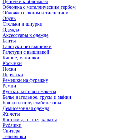
Цепочки к обложкам
Обложка с металлическим гербом
Обложка с окном и тиснением
Обувь
Стельки и шнурки
Одежда
Аксессуары к одежде
Банты
Галстуки без вышивки
Галстуки с вышивкой
Кашне, манишки
Косынки
Носки
Перчатки
Ремешки на фуражку
Ремни
Куртки, кителя и жакеты
Белье нательное, трусы и майки
Брюки и полукомбинезоны
Демисезонная одежда
Жилеты
Костюмы, платья, халаты
Рубашки
Свитера
Тельняшки