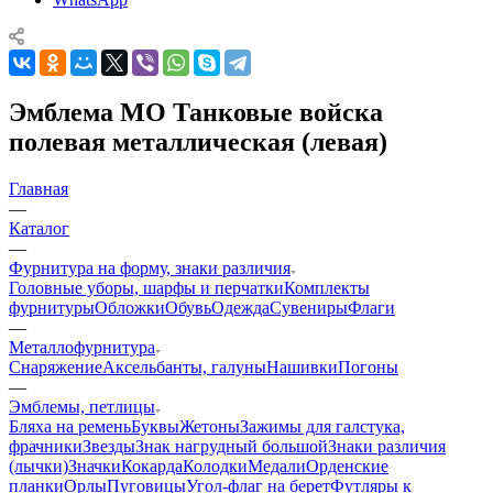
Эмблема МО Танковые войска
полевая металлическая (левая)
Главная
—
Каталог
—
Фурнитура на форму, знаки различия
Головные уборы, шарфы и перчатки
Комплекты
фурнитуры
Обложки
Обувь
Одежда
Сувениры
Флаги
—
Металлофурнитура
Снаряжение
Аксельбанты, галуны
Нашивки
Погоны
—
Эмблемы, петлицы
Бляха на ремень
Буквы
Жетоны
Зажимы для галстука,
фрачники
Звезды
Знак нагрудный большой
Знаки различия
(лычки)
Значки
Кокарда
Колодки
Медали
Орденские
планки
Орлы
Пуговицы
Угол-флаг на берет
Футляры к