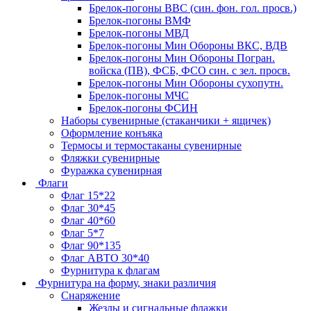
Брелок-погоны ВВС (син. фон. гол. просв.)
Брелок-погоны ВМФ
Брелок-погоны МВД
Брелок-погоны Мин Обороны ВКС, ВДВ
Брелок-погоны Мин Обороны Погран.
войска (ПВ), ФСБ, ФСО син. с зел. просв.
Брелок-погоны Мин Обороны сухопутн.
Брелок-погоны МЧС
Брелок-погоны ФСИН
Наборы сувенирные (стаканчики + ящичек)
Оформление конъяка
Термосы и термостаканы сувенирные
Фляжки сувенирные
Фуражка сувенирная
Флаги
Флаг 15*22
Флаг 30*45
Флаг 40*60
Флаг 5*7
Флаг 90*135
Флаг АВТО 30*40
Фурнитура к флагам
Фурнитура на форму, знаки различия
Снаряжение
Жезлы и сигнальные флажки