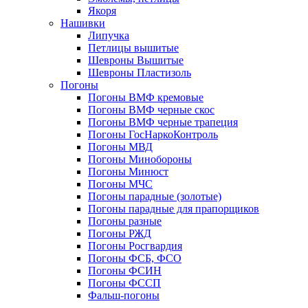
Якоря
Нашивки
Липучка
Петлицы вышитые
Шевроны Вышитые
Шевроны Пластизоль
Погоны
Погоны ВМФ кремовые
Погоны ВМФ черные скос
Погоны ВМФ черные трапеция
Погоны ГосНаркоКонтроль
Погоны МВД
Погоны Минобороны
Погоны Минюст
Погоны МЧС
Погоны парадные (золотые)
Погоны парадные для прапорщиков
Погоны разные
Погоны РЖД
Погоны Росгвардия
Погоны ФСБ, ФСО
Погоны ФСИН
Погоны ФССП
Фальш-погоны