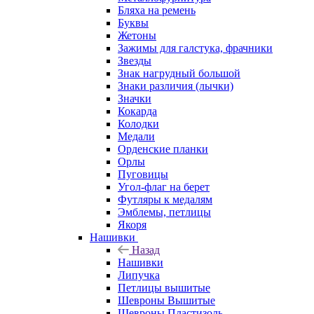
Бляха на ремень
Буквы
Жетоны
Зажимы для галстука, фрачники
Звезды
Знак нагрудный большой
Знаки различия (лычки)
Значки
Кокарда
Колодки
Медали
Орденские планки
Орлы
Пуговицы
Угол-флаг на берет
Футляры к медалям
Эмблемы, петлицы
Якоря
Нашивки
Назад
Нашивки
Липучка
Петлицы вышитые
Шевроны Вышитые
Шевроны Пластизоль