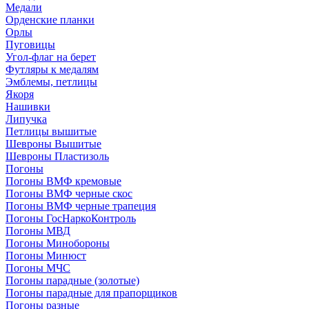
Медали
Орденские планки
Орлы
Пуговицы
Угол-флаг на берет
Футляры к медалям
Эмблемы, петлицы
Якоря
Нашивки
Липучка
Петлицы вышитые
Шевроны Вышитые
Шевроны Пластизоль
Погоны
Погоны ВМФ кремовые
Погоны ВМФ черные скос
Погоны ВМФ черные трапеция
Погоны ГосНаркоКонтроль
Погоны МВД
Погоны Минобороны
Погоны Минюст
Погоны МЧС
Погоны парадные (золотые)
Погоны парадные для прапорщиков
Погоны разные