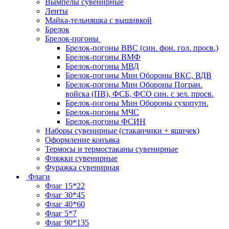
Вымпелы сувенирные
Ленты
Майка-тельняшка с вышивкой
Брелок
Брелок-погоны
Брелок-погоны ВВС (син. фон. гол. просв.)
Брелок-погоны ВМФ
Брелок-погоны МВД
Брелок-погоны Мин Обороны ВКС, ВДВ
Брелок-погоны Мин Обороны Погран.
войска (ПВ), ФСБ, ФСО син. с зел. просв.
Брелок-погоны Мин Обороны сухопутн.
Брелок-погоны МЧС
Брелок-погоны ФСИН
Наборы сувенирные (стаканчики + ящичек)
Оформление конъяка
Термосы и термостаканы сувенирные
Фляжки сувенирные
Фуражка сувенирная
Флаги
Флаг 15*22
Флаг 30*45
Флаг 40*60
Флаг 5*7
Флаг 90*135