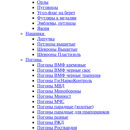
Орлы
Пуговицы
Угол-флаг на берет
Футляры к медалям
Эмблемы, петлицы
Якоря
Нашивки
Липучка
Петлицы вышитые
Шевроны Вышитые
Шевроны Пластизоль
Погоны
Погоны ВМФ кремовые
Погоны ВМФ черные скос
Погоны ВМФ черные трапеция
Погоны ГосНаркоКонтроль
Погоны МВД
Погоны Минобороны
Погоны Минюст
Погоны МЧС
Погоны парадные (золотые)
Погоны парадные для прапорщиков
Погоны разные
Погоны РЖД
Погоны Росгвардия