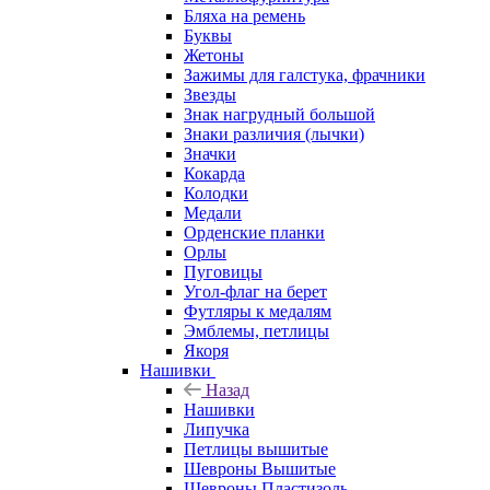
Бляха на ремень
Буквы
Жетоны
Зажимы для галстука, фрачники
Звезды
Знак нагрудный большой
Знаки различия (лычки)
Значки
Кокарда
Колодки
Медали
Орденские планки
Орлы
Пуговицы
Угол-флаг на берет
Футляры к медалям
Эмблемы, петлицы
Якоря
Нашивки
Назад
Нашивки
Липучка
Петлицы вышитые
Шевроны Вышитые
Шевроны Пластизоль