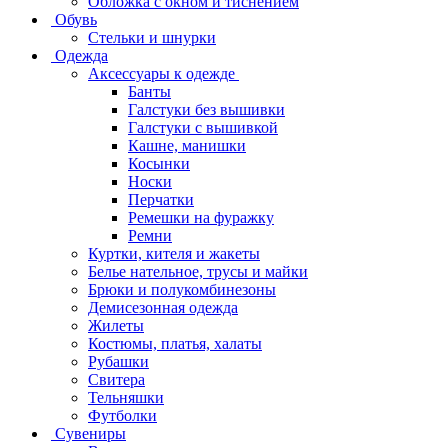
Обложка с окном и тиснением
Обувь
Стельки и шнурки
Одежда
Аксессуары к одежде
Банты
Галстуки без вышивки
Галстуки с вышивкой
Кашне, манишки
Косынки
Носки
Перчатки
Ремешки на фуражку
Ремни
Куртки, кителя и жакеты
Белье нательное, трусы и майки
Брюки и полукомбинезоны
Демисезонная одежда
Жилеты
Костюмы, платья, халаты
Рубашки
Свитера
Тельняшки
Футболки
Сувениры