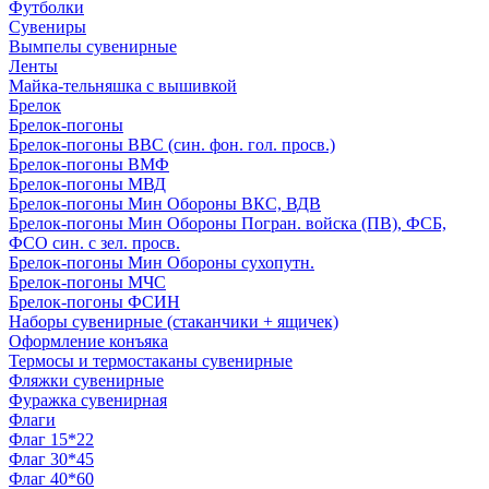
Футболки
Сувениры
Вымпелы сувенирные
Ленты
Майка-тельняшка с вышивкой
Брелок
Брелок-погоны
Брелок-погоны ВВС (син. фон. гол. просв.)
Брелок-погоны ВМФ
Брелок-погоны МВД
Брелок-погоны Мин Обороны ВКС, ВДВ
Брелок-погоны Мин Обороны Погран. войска (ПВ), ФСБ,
ФСО син. с зел. просв.
Брелок-погоны Мин Обороны сухопутн.
Брелок-погоны МЧС
Брелок-погоны ФСИН
Наборы сувенирные (стаканчики + ящичек)
Оформление конъяка
Термосы и термостаканы сувенирные
Фляжки сувенирные
Фуражка сувенирная
Флаги
Флаг 15*22
Флаг 30*45
Флаг 40*60