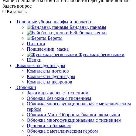
Наши специалисты ответят на любой интересующий вопрос
Задать вопрос
Каталог
Головные уборы, шарфы и перчатки
Банданы, панамы
Бейсболки, кепки
Береты
Пилотки
Подшлемник, маска
Фуражки, бескозырки
Шапки
Комплекты фурнитуры
Комплекты погонов
Комплекты фурнитуры
Комплекты шевронов
Обложки
Зажим для денег с тиснением
Обложка без окна с тиснением
Обложка многофункциональная с металлическим
гербом
Обложки Мин. Обороны, бланки, вкладыши
Обложка многофункциональная с тиснением
Цепочки к обложкам
Обложка с металлическим гербом