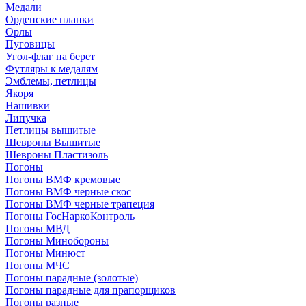
Медали
Орденские планки
Орлы
Пуговицы
Угол-флаг на берет
Футляры к медалям
Эмблемы, петлицы
Якоря
Нашивки
Липучка
Петлицы вышитые
Шевроны Вышитые
Шевроны Пластизоль
Погоны
Погоны ВМФ кремовые
Погоны ВМФ черные скос
Погоны ВМФ черные трапеция
Погоны ГосНаркоКонтроль
Погоны МВД
Погоны Минобороны
Погоны Минюст
Погоны МЧС
Погоны парадные (золотые)
Погоны парадные для прапорщиков
Погоны разные