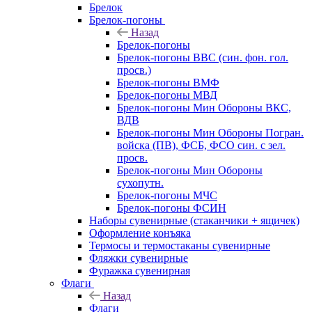
Брелок
Брелок-погоны
Назад
Брелок-погоны
Брелок-погоны ВВС (син. фон. гол.
просв.)
Брелок-погоны ВМФ
Брелок-погоны МВД
Брелок-погоны Мин Обороны ВКС,
ВДВ
Брелок-погоны Мин Обороны Погран.
войска (ПВ), ФСБ, ФСО син. с зел.
просв.
Брелок-погоны Мин Обороны
сухопутн.
Брелок-погоны МЧС
Брелок-погоны ФСИН
Наборы сувенирные (стаканчики + ящичек)
Оформление конъяка
Термосы и термостаканы сувенирные
Фляжки сувенирные
Фуражка сувенирная
Флаги
Назад
Флаги