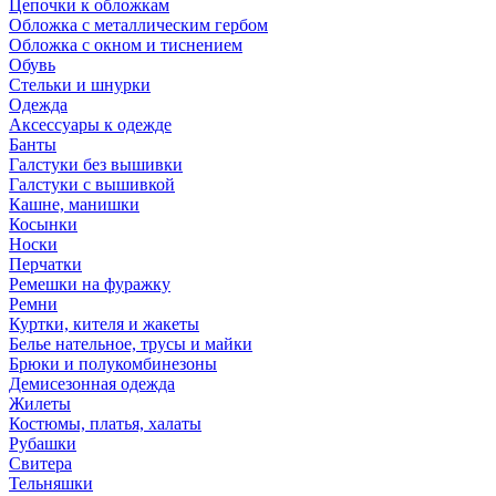
Цепочки к обложкам
Обложка с металлическим гербом
Обложка с окном и тиснением
Обувь
Стельки и шнурки
Одежда
Аксессуары к одежде
Банты
Галстуки без вышивки
Галстуки с вышивкой
Кашне, манишки
Косынки
Носки
Перчатки
Ремешки на фуражку
Ремни
Куртки, кителя и жакеты
Белье нательное, трусы и майки
Брюки и полукомбинезоны
Демисезонная одежда
Жилеты
Костюмы, платья, халаты
Рубашки
Свитера
Тельняшки