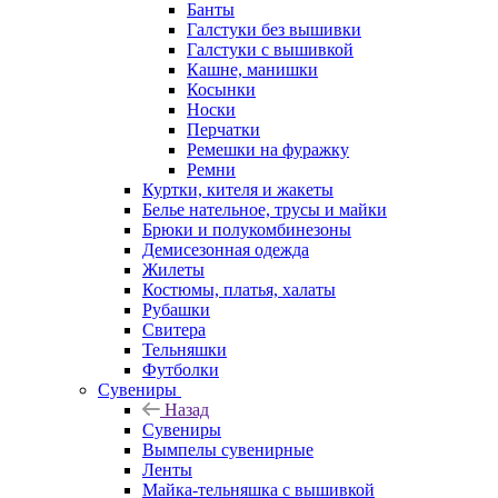
Банты
Галстуки без вышивки
Галстуки с вышивкой
Кашне, манишки
Косынки
Носки
Перчатки
Ремешки на фуражку
Ремни
Куртки, кителя и жакеты
Белье нательное, трусы и майки
Брюки и полукомбинезоны
Демисезонная одежда
Жилеты
Костюмы, платья, халаты
Рубашки
Свитера
Тельняшки
Футболки
Сувениры
Назад
Сувениры
Вымпелы сувенирные
Ленты
Майка-тельняшка с вышивкой