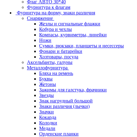
Флаг АВТО 30*40
Фурнитура к флагам
Фурнитура на форму, знаки различия
Снаряжение
Жезлы и сигнальные флажки
Кобура и чехлы
Компасы, курвиметры, линейки
Ножи
Сумки, рюкзаки, планшеты и несессеры
Фонари и батарейки
Хозтовары, посуда
Аксельбанты, галуны
Металлофурнитура
Бляха на ремень
Буквы
Жетоны
Зажимы для галстука, фрачники
Звезды
Знак нагрудный большой
Знаки различия (лычки)
Значки
Кокарда
Колодки
Медали
Орденские планки