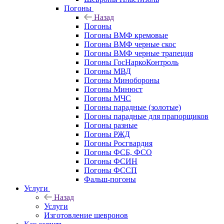
Погоны
Назад
Погоны
Погоны ВМФ кремовые
Погоны ВМФ черные скос
Погоны ВМФ черные трапеция
Погоны ГосНаркоКонтроль
Погоны МВД
Погоны Минобороны
Погоны Минюст
Погоны МЧС
Погоны парадные (золотые)
Погоны парадные для прапорщиков
Погоны разные
Погоны РЖД
Погоны Росгвардия
Погоны ФСБ, ФСО
Погоны ФСИН
Погоны ФССП
Фальш-погоны
Услуги
Назад
Услуги
Изготовление шевронов