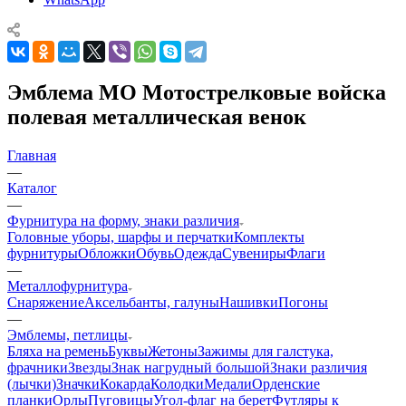
Эмблема МО Мотострелковые войска
полевая металлическая венок
Главная
—
Каталог
—
Фурнитура на форму, знаки различия
Головные уборы, шарфы и перчатки
Комплекты
фурнитуры
Обложки
Обувь
Одежда
Сувениры
Флаги
—
Металлофурнитура
Снаряжение
Аксельбанты, галуны
Нашивки
Погоны
—
Эмблемы, петлицы
Бляха на ремень
Буквы
Жетоны
Зажимы для галстука,
фрачники
Звезды
Знак нагрудный большой
Знаки различия
(лычки)
Значки
Кокарда
Колодки
Медали
Орденские
планки
Орлы
Пуговицы
Угол-флаг на берет
Футляры к