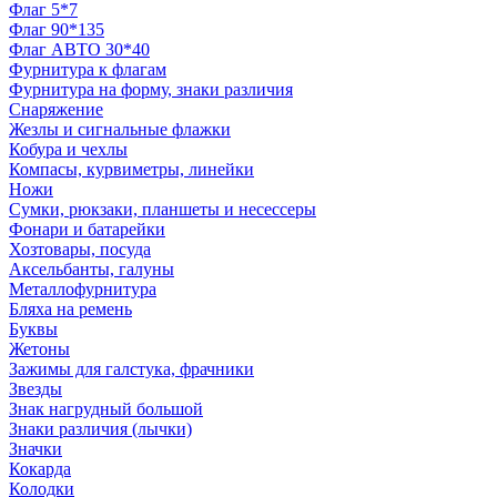
Флаг 5*7
Флаг 90*135
Флаг АВТО 30*40
Фурнитура к флагам
Фурнитура на форму, знаки различия
Снаряжение
Жезлы и сигнальные флажки
Кобура и чехлы
Компасы, курвиметры, линейки
Ножи
Сумки, рюкзаки, планшеты и несессеры
Фонари и батарейки
Хозтовары, посуда
Аксельбанты, галуны
Металлофурнитура
Бляха на ремень
Буквы
Жетоны
Зажимы для галстука, фрачники
Звезды
Знак нагрудный большой
Знаки различия (лычки)
Значки
Кокарда
Колодки