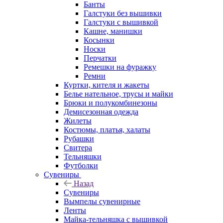
Банты
Галстуки без вышивки
Галстуки с вышивкой
Кашне, манишки
Косынки
Носки
Перчатки
Ремешки на фуражку
Ремни
Куртки, кителя и жакеты
Белье нательное, трусы и майки
Брюки и полукомбинезоны
Демисезонная одежда
Жилеты
Костюмы, платья, халаты
Рубашки
Свитера
Тельняшки
Футболки
Сувениры
Назад
Сувениры
Вымпелы сувенирные
Ленты
Майка-тельняшка с вышивкой