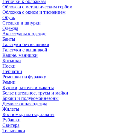
Цепочки к обложкам
Обложка с металлическим гербом
Обложка с окном и тиснением
Обувь
Стельки и шнурки
Одежда
Аксессуары к одежде
Банты
Галстуки без вышивки
Галстуки с вышивкой
Кашне, манишки
Косынки
Носки
Перчатки
Ремешки на фуражку
Ремни
Куртки, кителя и жакеты
Белье нательное, трусы и майки
Брюки и полукомбинезоны
Демисезонная одежда
Жилеты
Костюмы, платья, халаты
Рубашки
Свитера
Тельняшки