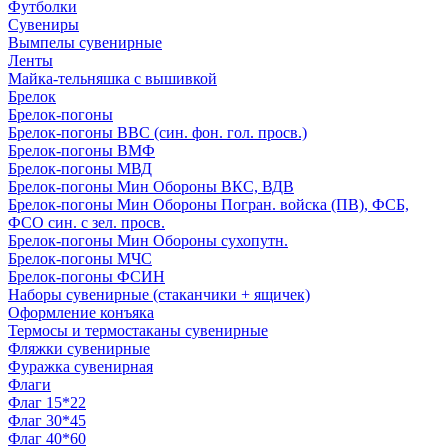
Футболки
Сувениры
Вымпелы сувенирные
Ленты
Майка-тельняшка с вышивкой
Брелок
Брелок-погоны
Брелок-погоны ВВС (син. фон. гол. просв.)
Брелок-погоны ВМФ
Брелок-погоны МВД
Брелок-погоны Мин Обороны ВКС, ВДВ
Брелок-погоны Мин Обороны Погран. войска (ПВ), ФСБ,
ФСО син. с зел. просв.
Брелок-погоны Мин Обороны сухопутн.
Брелок-погоны МЧС
Брелок-погоны ФСИН
Наборы сувенирные (стаканчики + ящичек)
Оформление конъяка
Термосы и термостаканы сувенирные
Фляжки сувенирные
Фуражка сувенирная
Флаги
Флаг 15*22
Флаг 30*45
Флаг 40*60