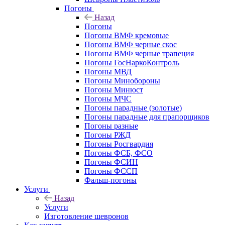
Погоны
Назад
Погоны
Погоны ВМФ кремовые
Погоны ВМФ черные скос
Погоны ВМФ черные трапеция
Погоны ГосНаркоКонтроль
Погоны МВД
Погоны Минобороны
Погоны Минюст
Погоны МЧС
Погоны парадные (золотые)
Погоны парадные для прапорщиков
Погоны разные
Погоны РЖД
Погоны Росгвардия
Погоны ФСБ, ФСО
Погоны ФСИН
Погоны ФССП
Фальш-погоны
Услуги
Назад
Услуги
Изготовление шевронов