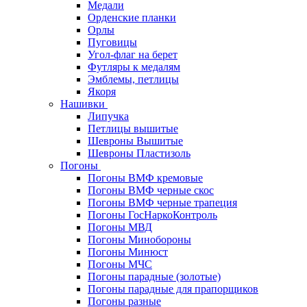
Медали
Орденские планки
Орлы
Пуговицы
Угол-флаг на берет
Футляры к медалям
Эмблемы, петлицы
Якоря
Нашивки
Липучка
Петлицы вышитые
Шевроны Вышитые
Шевроны Пластизоль
Погоны
Погоны ВМФ кремовые
Погоны ВМФ черные скос
Погоны ВМФ черные трапеция
Погоны ГосНаркоКонтроль
Погоны МВД
Погоны Минобороны
Погоны Минюст
Погоны МЧС
Погоны парадные (золотые)
Погоны парадные для прапорщиков
Погоны разные