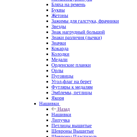
Бляха на ремень
Буквы
Жетоны
Зажимы для галстука, фрачники
Звезды
Знак нагрудный большой
Знаки различия (лычки)
Значки
Кокарда
Колодки
Медали
Орденские планки
Орлы
Пуговицы
Угол-флаг на берет
Футляры к медалям
Эмблемы, петлицы
Якоря
Нашивки
Назад
Нашивки
Липучка
Петлицы вышитые
Шевроны Вышитые
Шевроны Пластизоль