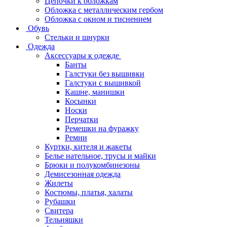
Цепочки к обложкам
Обложка с металлическим гербом
Обложка с окном и тиснением
Обувь
Стельки и шнурки
Одежда
Аксессуары к одежде
Банты
Галстуки без вышивки
Галстуки с вышивкой
Кашне, манишки
Косынки
Носки
Перчатки
Ремешки на фуражку
Ремни
Куртки, кителя и жакеты
Белье нательное, трусы и майки
Брюки и полукомбинезоны
Демисезонная одежда
Жилеты
Костюмы, платья, халаты
Рубашки
Свитера
Тельняшки