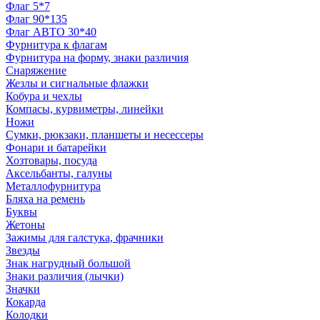
Флаг 5*7
Флаг 90*135
Флаг АВТО 30*40
Фурнитура к флагам
Фурнитура на форму, знаки различия
Снаряжение
Жезлы и сигнальные флажки
Кобура и чехлы
Компасы, курвиметры, линейки
Ножи
Сумки, рюкзаки, планшеты и несессеры
Фонари и батарейки
Хозтовары, посуда
Аксельбанты, галуны
Металлофурнитура
Бляха на ремень
Буквы
Жетоны
Зажимы для галстука, фрачники
Звезды
Знак нагрудный большой
Знаки различия (лычки)
Значки
Кокарда
Колодки