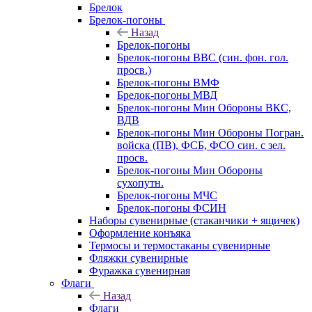
Брелок
Брелок-погоны
Назад
Брелок-погоны
Брелок-погоны ВВС (син. фон. гол.
просв.)
Брелок-погоны ВМФ
Брелок-погоны МВД
Брелок-погоны Мин Обороны ВКС,
ВДВ
Брелок-погоны Мин Обороны Погран.
войска (ПВ), ФСБ, ФСО син. с зел.
просв.
Брелок-погоны Мин Обороны
сухопутн.
Брелок-погоны МЧС
Брелок-погоны ФСИН
Наборы сувенирные (стаканчики + ящичек)
Оформление конъяка
Термосы и термостаканы сувенирные
Фляжки сувенирные
Фуражка сувенирная
Флаги
Назад
Флаги