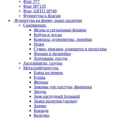
Флаг 5*7
Флаг 90*135
Флаг АВТО 30*40
Фурнитура к флагам
Фурнитура на форму, знаки различия
Снаряжение
Жезлы и сигнальные флажки
Кобура и чехлы
Компасы, курвиметры, линейки
Ножи
Сумки, рюкзаки, планшеты и несессеры
Фонари и батарейки
Хозтовары, посуда
Аксельбанты, галуны
Металлофурнитура
Бляха на ремень
Буквы
Жетоны
Зажимы для галстука, фрачники
Звезды
Знак нагрудный большой
Знаки различия (лычки)
Значки
Кокарда
Колодки