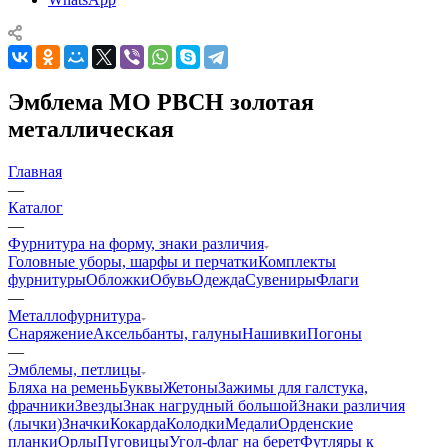
Эмблема МО РВСН золотая
металлическая
Главная
—
Каталог
—
Фурнитура на форму, знаки различия
Головные уборы, шарфы и перчатки
Комплекты
фурнитуры
Обложки
Обувь
Одежда
Сувениры
Флаги
—
Металлофурнитура
Снаряжение
Аксельбанты, галуны
Нашивки
Погоны
—
Эмблемы, петлицы
Бляха на ремень
Буквы
Жетоны
Зажимы для галстука,
фрачники
Звезды
Знак нагрудный большой
Знаки различия
(лычки)
Значки
Кокарда
Колодки
Медали
Орденские
планки
Орлы
Пуговицы
Угол-флаг на берет
Футляры к