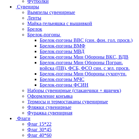
Футболки
Сувениры
Вымпелы сувенирные
Ленты
Майка-тельняшка с вышивкой
Брелок
Брелок-погоны
Брелок-погоны ВВС (син. фон. гол. просв.)
Брелок-погоны ВМФ
Брелок-погоны МВД
Брелок-погоны Мин Обороны ВКС, ВДВ
Брелок-погоны Мин Обороны Погран.
войска (ПВ), ФСБ, ФСО син. с зел. просв.
Брелок-погоны Мин Обороны сухопутн.
Брелок-погоны МЧС
Брелок-погоны ФСИН
Наборы сувенирные (стаканчики + ящичек)
Оформление конъяка
Термосы и термостаканы сувенирные
Фляжки сувенирные
Фуражка сувенирная
Флаги
Флаг 15*22
Флаг 30*45
Флаг 40*60