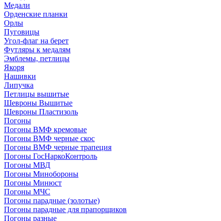
Медали
Орденские планки
Орлы
Пуговицы
Угол-флаг на берет
Футляры к медалям
Эмблемы, петлицы
Якоря
Нашивки
Липучка
Петлицы вышитые
Шевроны Вышитые
Шевроны Пластизоль
Погоны
Погоны ВМФ кремовые
Погоны ВМФ черные скос
Погоны ВМФ черные трапеция
Погоны ГосНаркоКонтроль
Погоны МВД
Погоны Минобороны
Погоны Минюст
Погоны МЧС
Погоны парадные (золотые)
Погоны парадные для прапорщиков
Погоны разные