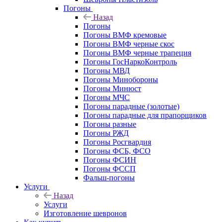
Погоны
Назад
Погоны
Погоны ВМФ кремовые
Погоны ВМФ черные скос
Погоны ВМФ черные трапеция
Погоны ГосНаркоКонтроль
Погоны МВД
Погоны Минобороны
Погоны Минюст
Погоны МЧС
Погоны парадные (золотые)
Погоны парадные для прапорщиков
Погоны разные
Погоны РЖД
Погоны Росгвардия
Погоны ФСБ, ФСО
Погоны ФСИН
Погоны ФССП
Фальш-погоны
Услуги
Назад
Услуги
Изготовление шевронов