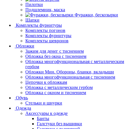
Пилотки
Подшлемник, маска
Фуражки, бескозырки
Шапки
Комплекты фурнитуры
Комплекты погонов
Комплекты фурнитуры
Комплекты шевронов
Обложки
Зажим для денег с тиснением
Обложка без окна с тиснением
Обложка многофункциональная с металлическим
гербом
Обложки Мин. Обороны, бланки, вкладыши
Обложка многофункциональная с тиснением
Цепочки к обложкам
Обложка с металлическим гербом
Обложка с окном и тиснением
Обувь
Стельки и шнурки
Одежда
Аксессуары к одежде
Банты
Галстуки без вышивки
Галстуки с вышивкой