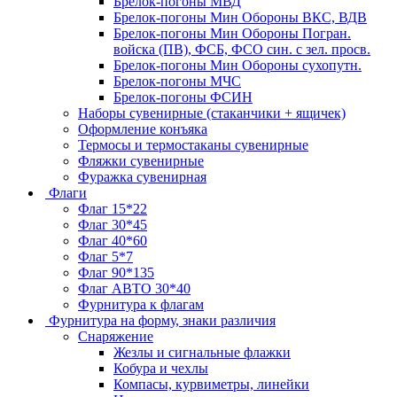
Брелок-погоны МВД
Брелок-погоны Мин Обороны ВКС, ВДВ
Брелок-погоны Мин Обороны Погран.
войска (ПВ), ФСБ, ФСО син. с зел. просв.
Брелок-погоны Мин Обороны сухопутн.
Брелок-погоны МЧС
Брелок-погоны ФСИН
Наборы сувенирные (стаканчики + ящичек)
Оформление конъяка
Термосы и термостаканы сувенирные
Фляжки сувенирные
Фуражка сувенирная
Флаги
Флаг 15*22
Флаг 30*45
Флаг 40*60
Флаг 5*7
Флаг 90*135
Флаг АВТО 30*40
Фурнитура к флагам
Фурнитура на форму, знаки различия
Снаряжение
Жезлы и сигнальные флажки
Кобура и чехлы
Компасы, курвиметры, линейки