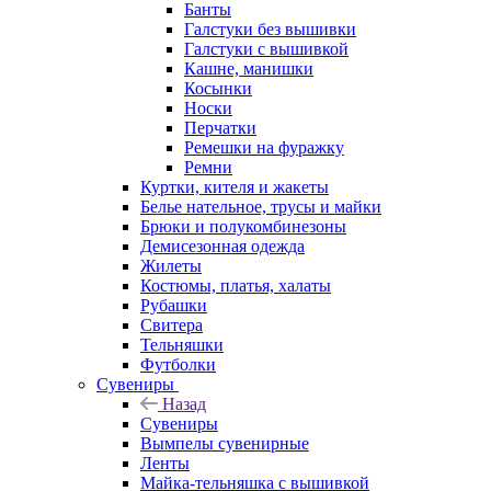
Банты
Галстуки без вышивки
Галстуки с вышивкой
Кашне, манишки
Косынки
Носки
Перчатки
Ремешки на фуражку
Ремни
Куртки, кителя и жакеты
Белье нательное, трусы и майки
Брюки и полукомбинезоны
Демисезонная одежда
Жилеты
Костюмы, платья, халаты
Рубашки
Свитера
Тельняшки
Футболки
Сувениры
Назад
Сувениры
Вымпелы сувенирные
Ленты
Майка-тельняшка с вышивкой