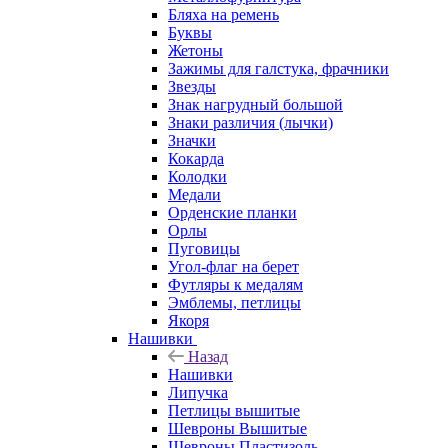
Бляха на ремень
Буквы
Жетоны
Зажимы для галстука, фрачники
Звезды
Знак нагрудный большой
Знаки различия (лычки)
Значки
Кокарда
Колодки
Медали
Орденские планки
Орлы
Пуговицы
Угол-флаг на берет
Футляры к медалям
Эмблемы, петлицы
Якоря
Нашивки
Назад
Нашивки
Липучка
Петлицы вышитые
Шевроны Вышитые
Шевроны Пластизоль