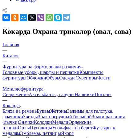
Кокарда Охрана триколор (овал, сова)
Главная
—
Каталог
—
Фурнитура на форму, знаки различия
Головные уборы, шарфы и перчатки
Комплекты
фурнитуры
Обложки
Обувь
Одежда
Сувениры
Флаги
—
Металлофурнитура
Снаряжение
Аксельбанты, галуны
Нашивки
Погоны
—
Кокарда
Бляха на ремень
Буквы
Жетоны
Зажимы для галстука,
фрачники
Звезды
Знак нагрудный большой
Знаки различия
(лычки)
Значки
Колодки
Медали
Орденские
планки
Орлы
Пуговицы
Угол-флаг на берет
Футляры к
медалям
Эмблемы, петлицы
Якоря