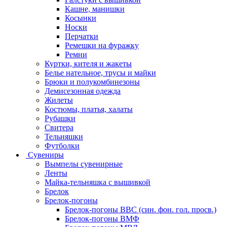
Кашне, манишки
Косынки
Носки
Перчатки
Ремешки на фуражку
Ремни
Куртки, кителя и жакеты
Белье нательное, трусы и майки
Брюки и полукомбинезоны
Демисезонная одежда
Жилеты
Костюмы, платья, халаты
Рубашки
Свитера
Тельняшки
Футболки
Сувениры
Вымпелы сувенирные
Ленты
Майка-тельняшка с вышивкой
Брелок
Брелок-погоны
Брелок-погоны ВВС (син. фон. гол. просв.)
Брелок-погоны ВМФ