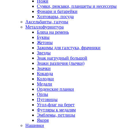
Ножи
Сумки, рюкзаки, планшеты и несессеры
Фонари и батарейки
Хозтовары, посуда
Аксельбанты, галуны
Металлофурнитура
Бляха на ремень
Буквы
Жетоны
Зажимы для галстука, фрачники
Звезды
Знак нагрудный большой
Знаки различия (лычки)
Значки
Кокарда
Колодки
Медали
Орденские планки
Орлы
Пуговицы
Угол-флаг на берет
Футляры к медалям
Эмблемы, петлицы
Якоря
Нашивки