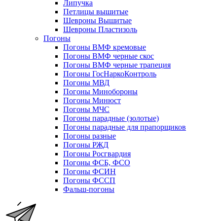
Липучка
Петлицы вышитые
Шевроны Вышитые
Шевроны Пластизоль
Погоны
Погоны ВМФ кремовые
Погоны ВМФ черные скос
Погоны ВМФ черные трапеция
Погоны ГосНаркоКонтроль
Погоны МВД
Погоны Минобороны
Погоны Минюст
Погоны МЧС
Погоны парадные (золотые)
Погоны парадные для прапорщиков
Погоны разные
Погоны РЖД
Погоны Росгвардия
Погоны ФСБ, ФСО
Погоны ФСИН
Погоны ФССП
Фальш-погоны