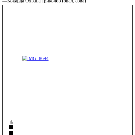
—
Кокарда Охрана триколор (овал, сова)