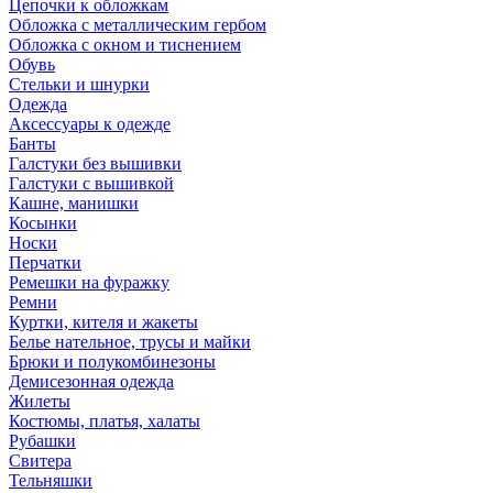
Цепочки к обложкам
Обложка с металлическим гербом
Обложка с окном и тиснением
Обувь
Стельки и шнурки
Одежда
Аксессуары к одежде
Банты
Галстуки без вышивки
Галстуки с вышивкой
Кашне, манишки
Косынки
Носки
Перчатки
Ремешки на фуражку
Ремни
Куртки, кителя и жакеты
Белье нательное, трусы и майки
Брюки и полукомбинезоны
Демисезонная одежда
Жилеты
Костюмы, платья, халаты
Рубашки
Свитера
Тельняшки