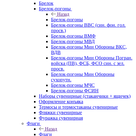
Брелок
Брелок-погоны
Назад
Брелок-погоны
Брелок-погоны ВВС (син. фон. гол.
просв.)
Брелок-погоны ВМФ
Брелок-погоны МВД
Брелок-погоны Мин Обороны ВКС,
ВДВ
Брелок-погоны Мин Обороны Погран.
войска (ПВ), ФСБ, ФСО син. с зел.
просв.
Брелок-погоны Мин Обороны
сухопутн.
Брелок-погоны МЧС
Брелок-погоны ФСИН
Наборы сувенирные (стаканчики + ящичек)
Оформление конъяка
Термосы и термостаканы сувенирные
Фляжки сувенирные
Фуражка сувенирная
Флаги
Назад
Флаги