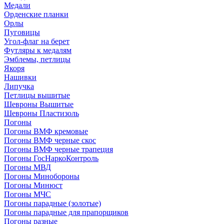
Медали
Орденские планки
Орлы
Пуговицы
Угол-флаг на берет
Футляры к медалям
Эмблемы, петлицы
Якоря
Нашивки
Липучка
Петлицы вышитые
Шевроны Вышитые
Шевроны Пластизоль
Погоны
Погоны ВМФ кремовые
Погоны ВМФ черные скос
Погоны ВМФ черные трапеция
Погоны ГосНаркоКонтроль
Погоны МВД
Погоны Минобороны
Погоны Минюст
Погоны МЧС
Погоны парадные (золотые)
Погоны парадные для прапорщиков
Погоны разные