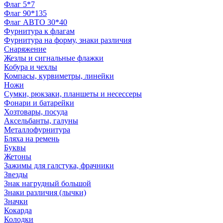
Флаг 5*7
Флаг 90*135
Флаг АВТО 30*40
Фурнитура к флагам
Фурнитура на форму, знаки различия
Снаряжение
Жезлы и сигнальные флажки
Кобура и чехлы
Компасы, курвиметры, линейки
Ножи
Сумки, рюкзаки, планшеты и несессеры
Фонари и батарейки
Хозтовары, посуда
Аксельбанты, галуны
Металлофурнитура
Бляха на ремень
Буквы
Жетоны
Зажимы для галстука, фрачники
Звезды
Знак нагрудный большой
Знаки различия (лычки)
Значки
Кокарда
Колодки