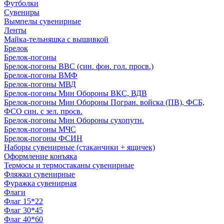
Футболки
Сувениры
Вымпелы сувенирные
Ленты
Майка-тельняшка с вышивкой
Брелок
Брелок-погоны
Брелок-погоны ВВС (син. фон. гол. просв.)
Брелок-погоны ВМФ
Брелок-погоны МВД
Брелок-погоны Мин Обороны ВКС, ВДВ
Брелок-погоны Мин Обороны Погран. войска (ПВ), ФСБ,
ФСО син. с зел. просв.
Брелок-погоны Мин Обороны сухопутн.
Брелок-погоны МЧС
Брелок-погоны ФСИН
Наборы сувенирные (стаканчики + ящичек)
Оформление конъяка
Термосы и термостаканы сувенирные
Фляжки сувенирные
Фуражка сувенирная
Флаги
Флаг 15*22
Флаг 30*45
Флаг 40*60