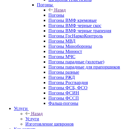
Погоны
Назад
Погоны
Погоны ВМФ кремовые
Погоны ВМФ черные скос
Погоны ВМФ черные трапеция
Погоны ГосНаркоКонтроль
Погоны МВД
Погоны Минобороны
Погоны Минюст
Погоны МЧС
Погоны парадные (золотые)
Погоны парадные для прапорщиков
Погоны разные
Погоны РЖД
Погоны Росгвардия
Погоны ФСБ, ФСО
Погоны ФСИН
Погоны ФССП
Фальш-погоны
Услуги
Назад
Услуги
Изготовление шевронов