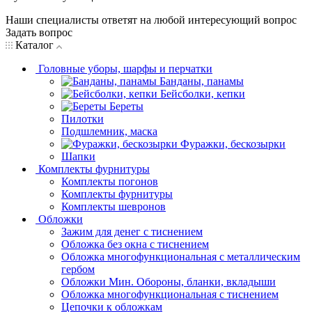
Наши специалисты ответят на любой интересующий вопрос
Задать вопрос
Каталог
Головные уборы, шарфы и перчатки
Банданы, панамы
Бейсболки, кепки
Береты
Пилотки
Подшлемник, маска
Фуражки, бескозырки
Шапки
Комплекты фурнитуры
Комплекты погонов
Комплекты фурнитуры
Комплекты шевронов
Обложки
Зажим для денег с тиснением
Обложка без окна с тиснением
Обложка многофункциональная с металлическим
гербом
Обложки Мин. Обороны, бланки, вкладыши
Обложка многофункциональная с тиснением
Цепочки к обложкам