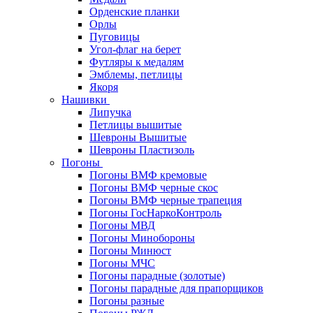
Орденские планки
Орлы
Пуговицы
Угол-флаг на берет
Футляры к медалям
Эмблемы, петлицы
Якоря
Нашивки
Липучка
Петлицы вышитые
Шевроны Вышитые
Шевроны Пластизоль
Погоны
Погоны ВМФ кремовые
Погоны ВМФ черные скос
Погоны ВМФ черные трапеция
Погоны ГосНаркоКонтроль
Погоны МВД
Погоны Минобороны
Погоны Минюст
Погоны МЧС
Погоны парадные (золотые)
Погоны парадные для прапорщиков
Погоны разные