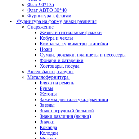
Флаг 90*135
Флаг АВТО 30*40
Фурнитура к флагам
Фурнитура на форму, знаки различия
Снаряжение
Жезлы и сигнальные флажки
Кобура и чехлы
Компасы, курвиметры, линейки
Ножи
Сумки, рюкзаки, планшеты и несессеры
Фонари и батарейки
Хозтовары, посуда
Аксельбанты, галуны
Металлофурнитура
Бляха на ремень
Буквы
Жетоны
Зажимы для галстука, фрачники
Звезды
Знак нагрудный большой
Знаки различия (лычки)
Значки
Кокарда
Колодки
Медали