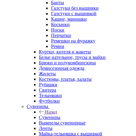
Банты
Галстуки без вышивки
Галстуки с вышивкой
Кашне, манишки
Косынки
Носки
Перчатки
Ремешки на фуражку
Ремни
Куртки, кителя и жакеты
Белье нательное, трусы и майки
Брюки и полукомбинезоны
Демисезонная одежда
Жилеты
Костюмы, платья, халаты
Рубашки
Свитера
Тельняшки
Футболки
Сувениры
Назад
Сувениры
Вымпелы сувенирные
Ленты
Майка-тельняшка с вышивкой