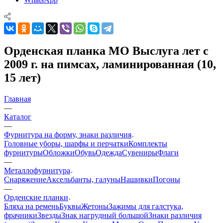
Орденская планка МО Выслуга лет с
2009 г. на пимсах, ламинированная (10,
15 лет)
Главная
—
Каталог
—
Фурнитура на форму, знаки различия
Головные уборы, шарфы и перчатки
Комплекты
фурнитуры
Обложки
Обувь
Одежда
Сувениры
Флаги
—
Металлофурнитура
Снаряжение
Аксельбанты, галуны
Нашивки
Погоны
—
Орденские планки
Бляха на ремень
Буквы
Жетоны
Зажимы для галстука,
фрачники
Звезды
Знак нагрудный большой
Знаки различия