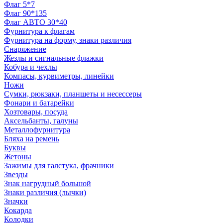
Флаг 5*7
Флаг 90*135
Флаг АВТО 30*40
Фурнитура к флагам
Фурнитура на форму, знаки различия
Снаряжение
Жезлы и сигнальные флажки
Кобура и чехлы
Компасы, курвиметры, линейки
Ножи
Сумки, рюкзаки, планшеты и несессеры
Фонари и батарейки
Хозтовары, посуда
Аксельбанты, галуны
Металлофурнитура
Бляха на ремень
Буквы
Жетоны
Зажимы для галстука, фрачники
Звезды
Знак нагрудный большой
Знаки различия (лычки)
Значки
Кокарда
Колодки