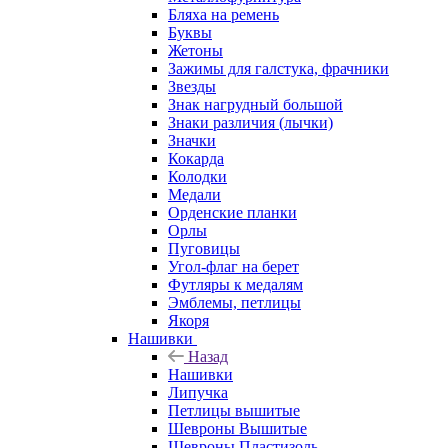
Бляха на ремень
Буквы
Жетоны
Зажимы для галстука, фрачники
Звезды
Знак нагрудный большой
Знаки различия (лычки)
Значки
Кокарда
Колодки
Медали
Орденские планки
Орлы
Пуговицы
Угол-флаг на берет
Футляры к медалям
Эмблемы, петлицы
Якоря
Нашивки
Назад
Нашивки
Липучка
Петлицы вышитые
Шевроны Вышитые
Шевроны Пластизоль