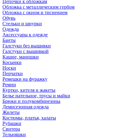
Цепочки к обложкам
Обложка с металлическим гербом
Обложка с окном и тиснением
Обувь
Стельки и шнурки
Одежда
Аксессуары к одежде
Банты
Галстуки без вышивки
Галстуки с вышивкой
Кашне, манишки
Косынки
Носки
Перчатки
Ремешки на фуражку
Ремни
Куртки, кителя и жакеты
Белье нательное, трусы и майки
Брюки и полукомбинезоны
Демисезонная одежда
Жилеты
Костюмы, платья, халаты
Рубашки
Свитера
Тельняшки