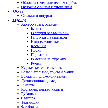
Обложка с металлическим гербом
Обложка с окном и тиснением
Обувь
Стельки и шнурки
Одежда
Аксессуары к одежде
Банты
Галстуки без вышивки
Галстуки с вышивкой
Кашне, манишки
Косынки
Носки
Перчатки
Ремешки на фуражку
Ремни
Куртки, кителя и жакеты
Белье нательное, трусы и майки
Брюки и полукомбинезоны
Демисезонная одежда
Жилеты
Костюмы, платья, халаты
Рубашки
Свитера
Тельняшки
Футболки