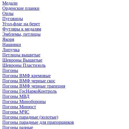
Медали
Орденские планки
Орлы
Пуговицы
Угол-флаг на берет
Футляры к медалям
Эмблемы, петлицы
Якоря
Нашивки
Липучка
Петлицы вышитые
Шевроны Вышитые
Шевроны Пластизоль
Погоны
Погоны ВМФ кремовые
Погоны ВМФ черные скос
Погоны ВМФ черные трапеция
Погоны ГосНаркоКонтроль
Погоны МВД
Погоны Минобороны
Погоны Минюст
Погоны МЧС
Погоны парадные (золотые)
Погоны парадные для прапорщиков
Погоны разные