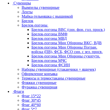
Сувениры
Вымпелы сувенирные
Ленты
Майка-тельняшка с вышивкой
Брелок
Брелок-погоны
Брелок-погоны ВВС (син. фон. гол. просв.)
Брелок-погоны ВМФ
Брелок-погоны МВД
Брелок-погоны Мин Обороны ВКС, ВДВ
Брелок-погоны Мин Обороны Погран.
войска (ПВ), ФСБ, ФСО син. с зел. просв.
Брелок-погоны Мин Обороны сухопутн.
Брелок-погоны МЧС
Брелок-погоны ФСИН
Наборы сувенирные (стаканчики + ящичек)
Оформление конъяка
Термосы и термостаканы сувенирные
Фляжки сувенирные
Фуражка сувенирная
Флаги
Флаг 15*22
Флаг 30*45
Флаг 40*60
Флаг 5*7