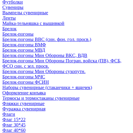
Футболки
Сувениры
Вымпелы сувенирные
Ленты
Майка-тельняшка с вышивкой
Брелок
Брелок-погоны
Брелок-погоны ВВС (син. фон. гол. просв.)
Брелок-погоны ВМФ
Брелок-погоны МВД
Брелок-погоны Мин Обороны ВКС, ВДВ
Брелок-погоны Мин Обороны Погран. войска (ПВ), ФСБ,
ФСО син. с зел. просв.
Брелок-погоны Мин Обороны сухопутн.
Брелок-погоны МЧС
Брелок-погоны ФСИН
Наборы сувенирные (стаканчики + ящичек)
Оформление конъяка
Термосы и термостаканы сувенирные
Фляжки сувенирные
Фуражка сувенирная
Флаги
Флаг 15*22
Флаг 30*45
Флаг 40*60