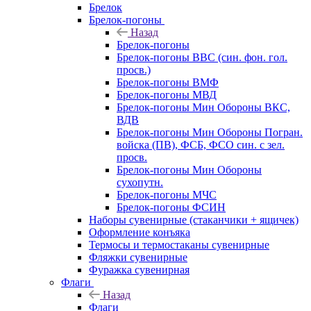
Брелок
Брелок-погоны
Назад
Брелок-погоны
Брелок-погоны ВВС (син. фон. гол.
просв.)
Брелок-погоны ВМФ
Брелок-погоны МВД
Брелок-погоны Мин Обороны ВКС,
ВДВ
Брелок-погоны Мин Обороны Погран.
войска (ПВ), ФСБ, ФСО син. с зел.
просв.
Брелок-погоны Мин Обороны
сухопутн.
Брелок-погоны МЧС
Брелок-погоны ФСИН
Наборы сувенирные (стаканчики + ящичек)
Оформление конъяка
Термосы и термостаканы сувенирные
Фляжки сувенирные
Фуражка сувенирная
Флаги
Назад
Флаги