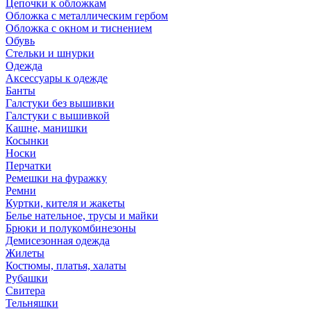
Цепочки к обложкам
Обложка с металлическим гербом
Обложка с окном и тиснением
Обувь
Стельки и шнурки
Одежда
Аксессуары к одежде
Банты
Галстуки без вышивки
Галстуки с вышивкой
Кашне, манишки
Косынки
Носки
Перчатки
Ремешки на фуражку
Ремни
Куртки, кителя и жакеты
Белье нательное, трусы и майки
Брюки и полукомбинезоны
Демисезонная одежда
Жилеты
Костюмы, платья, халаты
Рубашки
Свитера
Тельняшки