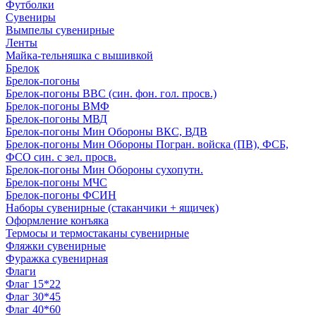
Футболки
Сувениры
Вымпелы сувенирные
Ленты
Майка-тельняшка с вышивкой
Брелок
Брелок-погоны
Брелок-погоны ВВС (син. фон. гол. просв.)
Брелок-погоны ВМФ
Брелок-погоны МВД
Брелок-погоны Мин Обороны ВКС, ВДВ
Брелок-погоны Мин Обороны Погран. войска (ПВ), ФСБ,
ФСО син. с зел. просв.
Брелок-погоны Мин Обороны сухопутн.
Брелок-погоны МЧС
Брелок-погоны ФСИН
Наборы сувенирные (стаканчики + ящичек)
Оформление конъяка
Термосы и термостаканы сувенирные
Фляжки сувенирные
Фуражка сувенирная
Флаги
Флаг 15*22
Флаг 30*45
Флаг 40*60