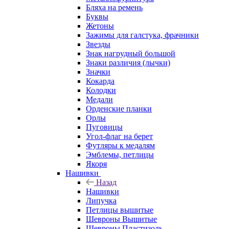
Бляха на ремень
Буквы
Жетоны
Зажимы для галстука, фрачники
Звезды
Знак нагрудный большой
Знаки различия (лычки)
Значки
Кокарда
Колодки
Медали
Орденские планки
Орлы
Пуговицы
Угол-флаг на берет
Футляры к медалям
Эмблемы, петлицы
Якоря
Нашивки
Назад
Нашивки
Липучка
Петлицы вышитые
Шевроны Вышитые
Шевроны Пластизоль