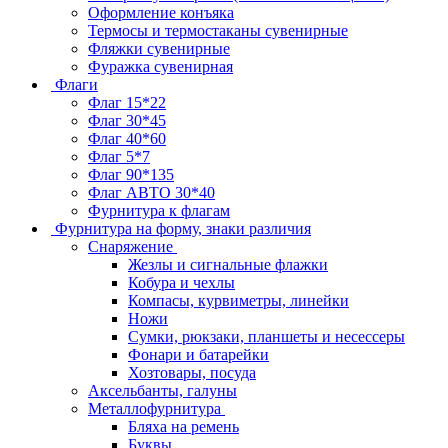
Оформление конъяка
Термосы и термостаканы сувенирные
Фляжки сувенирные
Фуражка сувенирная
Флаги
Флаг 15*22
Флаг 30*45
Флаг 40*60
Флаг 5*7
Флаг 90*135
Флаг АВТО 30*40
Фурнитура к флагам
Фурнитура на форму, знаки различия
Снаряжение
Жезлы и сигнальные флажки
Кобура и чехлы
Компасы, курвиметры, линейки
Ножи
Сумки, рюкзаки, планшеты и несессеры
Фонари и батарейки
Хозтовары, посуда
Аксельбанты, галуны
Металлофурнитура
Бляха на ремень
Буквы