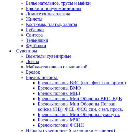
Белье нательное, трусы и майки
Брюки и полукомбинезоны
Демисезонная одежда
Жилеты
Костюмы, платья, халаты
Рубашки
Свитера
Тельняшки
Футболки
Сувениры
Вымпелы сувенирные
Ленты
Майка-тельняшка с вышивкой
Брелок
Брелок-погоны
Брелок-погоны ВВС (син. фон. гол. просв.)
Брелок-погоны ВМФ
Брелок-погоны МВД
Брелок-погоны Мин Обороны ВКС, ВДВ
Брелок-погоны Мин Обороны Погран.
войска (ПВ), ФСБ, ФСО син. с зел. просв.
Брелок-погоны Мин Обороны сухопутн.
Брелок-погоны МЧС
Брелок-погоны ФСИН
Наборы сувенирные (стаканчики + ящичек)