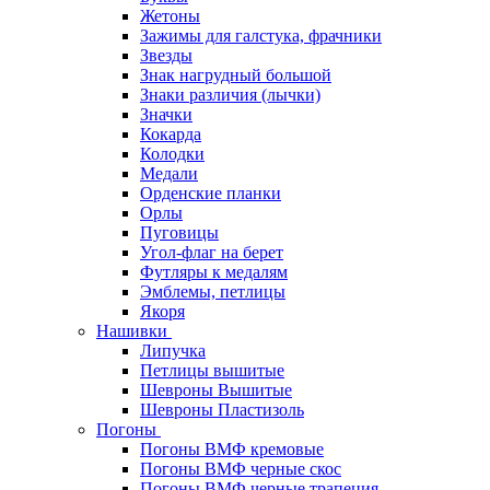
Жетоны
Зажимы для галстука, фрачники
Звезды
Знак нагрудный большой
Знаки различия (лычки)
Значки
Кокарда
Колодки
Медали
Орденские планки
Орлы
Пуговицы
Угол-флаг на берет
Футляры к медалям
Эмблемы, петлицы
Якоря
Нашивки
Липучка
Петлицы вышитые
Шевроны Вышитые
Шевроны Пластизоль
Погоны
Погоны ВМФ кремовые
Погоны ВМФ черные скос
Погоны ВМФ черные трапеция