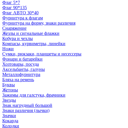
Флаг 5*7
Флаг 90*135
Флаг АВТО 30*40
Фурнитура к флагам
Фурнитура на форму, знаки различия
Снаряжение
Жезлы и сигнальные флажки
Кобура и чехлы
Компасы, курвиметры, линейки
Ножи
Сумки, рюкзаки, планшеты и несессеры
Фонари и батарейки
Хозтовары, посуда
Аксельбанты, галуны
Металлофурнитура
Бляха на ремень
Буквы
Жетоны
Зажимы для галстука, фрачники
Звезды
Знак нагрудный большой
Знаки различия (лычки)
Значки
Кокарда
Колодки