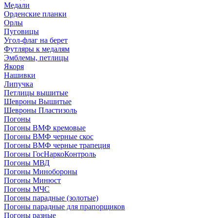
Медали
Орденские планки
Орлы
Пуговицы
Угол-флаг на берет
Футляры к медалям
Эмблемы, петлицы
Якоря
Нашивки
Липучка
Петлицы вышитые
Шевроны Вышитые
Шевроны Пластизоль
Погоны
Погоны ВМФ кремовые
Погоны ВМФ черные скос
Погоны ВМФ черные трапеция
Погоны ГосНаркоКонтроль
Погоны МВД
Погоны Минобороны
Погоны Минюст
Погоны МЧС
Погоны парадные (золотые)
Погоны парадные для прапорщиков
Погоны разные