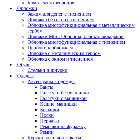
Комплекты шевронов
Обложки
Зажим для денег с тиснением
Обложка без окна с тиснением
Обложка многофункциональная с металлическим
гербом
Обложки Мин. Обороны, бланки, вкладыши
Обложка многофункциональная с тиснением
Цепочки к обложкам
Обложка с металлическим гербом
Обложка с окном и тиснением
Обувь
Стельки и шнурки
Одежда
Аксессуары к одежде
Банты
Галстуки без вышивки
Галстуки с вышивкой
Кашне, манишки
Косынки
Носки
Перчатки
Ремешки на фуражку
Ремни
Куртки, кителя и жакеты