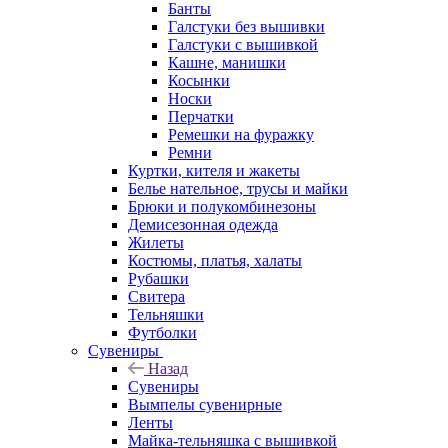
Банты
Галстуки без вышивки
Галстуки с вышивкой
Кашне, манишки
Косынки
Носки
Перчатки
Ремешки на фуражку
Ремни
Куртки, кителя и жакеты
Белье нательное, трусы и майки
Брюки и полукомбинезоны
Демисезонная одежда
Жилеты
Костюмы, платья, халаты
Рубашки
Свитера
Тельняшки
Футболки
Сувениры
Назад
Сувениры
Вымпелы сувенирные
Ленты
Майка-тельняшка с вышивкой