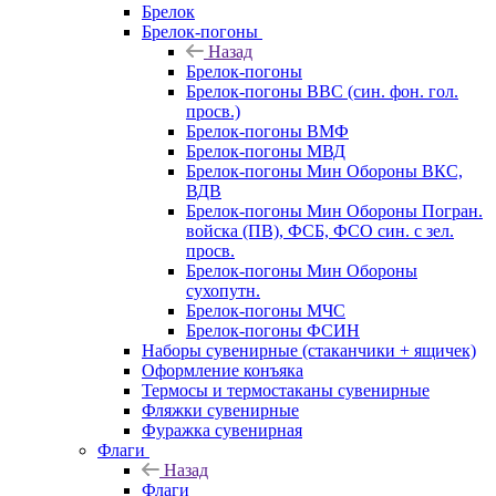
Брелок
Брелок-погоны
Назад
Брелок-погоны
Брелок-погоны ВВС (син. фон. гол.
просв.)
Брелок-погоны ВМФ
Брелок-погоны МВД
Брелок-погоны Мин Обороны ВКС,
ВДВ
Брелок-погоны Мин Обороны Погран.
войска (ПВ), ФСБ, ФСО син. с зел.
просв.
Брелок-погоны Мин Обороны
сухопутн.
Брелок-погоны МЧС
Брелок-погоны ФСИН
Наборы сувенирные (стаканчики + ящичек)
Оформление конъяка
Термосы и термостаканы сувенирные
Фляжки сувенирные
Фуражка сувенирная
Флаги
Назад
Флаги