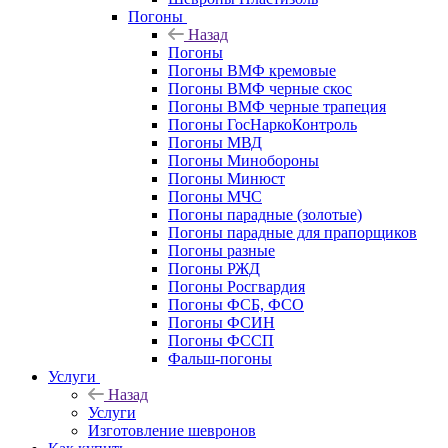
Погоны
Назад
Погоны
Погоны ВМФ кремовые
Погоны ВМФ черные скос
Погоны ВМФ черные трапеция
Погоны ГосНаркоКонтроль
Погоны МВД
Погоны Минобороны
Погоны Минюст
Погоны МЧС
Погоны парадные (золотые)
Погоны парадные для прапорщиков
Погоны разные
Погоны РЖД
Погоны Росгвардия
Погоны ФСБ, ФСО
Погоны ФСИН
Погоны ФССП
Фальш-погоны
Услуги
Назад
Услуги
Изготовление шевронов