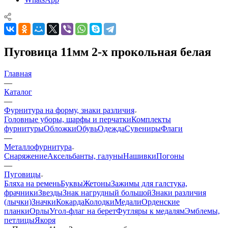
Пуговица 11мм 2-х прокольная белая
Главная
—
Каталог
—
Фурнитура на форму, знаки различия
Головные уборы, шарфы и перчатки
Комплекты
фурнитуры
Обложки
Обувь
Одежда
Сувениры
Флаги
—
Металлофурнитура
Снаряжение
Аксельбанты, галуны
Нашивки
Погоны
—
Пуговицы
Бляха на ремень
Буквы
Жетоны
Зажимы для галстука,
фрачники
Звезды
Знак нагрудный большой
Знаки различия
(лычки)
Значки
Кокарда
Колодки
Медали
Орденские
планки
Орлы
Угол-флаг на берет
Футляры к медалям
Эмблемы,
петлицы
Якоря