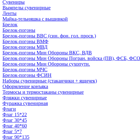
Сувениры
Вымпелы сувенирные
Ленты
Майка-тельняшка с вышивкой
Брелок
Брелок-погоны
Брелок-погоны ВВС (син. фон. гол. просв.)
Брелок-погоны ВМФ
Брелок-погоны МВД
Брелок-погоны Мин Обороны ВКС, ВДВ
Брелок-погоны Мин Обороны Погран. войска (ПВ), ФСБ, ФСО с
Брелок-погоны Мин Обороны сухопутн.
Брелок-погоны МЧС
Брелок-погоны ФСИН
Наборы сувенирные (стаканчики + ящичек)
Оформление конъяка
Термосы и термостаканы сувенирные
Фляжки сувенирные
Фуражка сувенирная
Флаги
Флаг 15*22
Флаг 30*45
Флаг 40*60
Флаг 5*7
Флаг 90*135