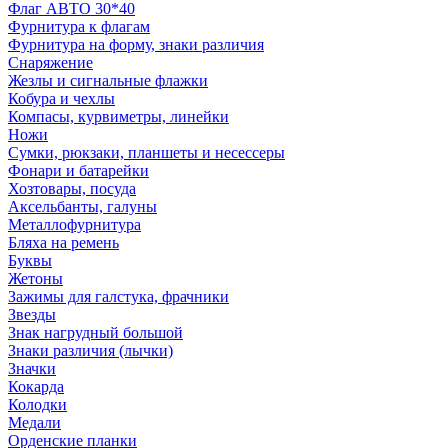
Флаг АВТО 30*40
Фурнитура к флагам
Фурнитура на форму, знаки различия
Снаряжение
Жезлы и сигнальные флажки
Кобура и чехлы
Компасы, курвиметры, линейки
Ножи
Сумки, рюкзаки, планшеты и несессеры
Фонари и батарейки
Хозтовары, посуда
Аксельбанты, галуны
Металлофурнитура
Бляха на ремень
Буквы
Жетоны
Зажимы для галстука, фрачники
Звезды
Знак нагрудный большой
Знаки различия (лычки)
Значки
Кокарда
Колодки
Медали
Орденские планки