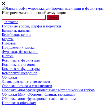
Интернет-магазин военной аммуниции
Найти
Каталог
Головные уборы, шарфы и перчатки
Банданы, панамы
Бейсболки, кепки
Береты
Пилотки
Подшлемник, маска
Фуражки, бескозырки
Шапки
Комплекты фурнитуры
Комплекты погонов
Комплекты фурнитуры
Комплекты шевронов
Обложки
Зажим для денег с тиснением
Обложка без окна с тиснением
Обложка многофункциональная с металлическим гербом
Обложки Мин. Обороны, бланки, вкладыши
Обложка многофункциональная с тиснением
Цепочки к обложкам