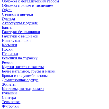
Обложка с металлическим гербом
Обложка с окном и тиснением
Обувь
Стельки и шнурки
Одежда
Аксессуары к одежде
Банты
Галстуки без вышивки
Галстуки с вышивкой
Кашне, манишки
Косынки
Носки
Перчатки
Ремешки на фуражку
Ремни
Куртки, кителя и жакеты
Белье нательное, трусы и майки
Брюки и полукомбинезоны
Демисезонная одежда
Жилеты
Костюмы, платья, халаты
Рубашки
Свитера
Тельняшки
Футболки