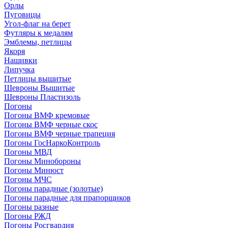
Орлы
Пуговицы
Угол-флаг на берет
Футляры к медалям
Эмблемы, петлицы
Якоря
Нашивки
Липучка
Петлицы вышитые
Шевроны Вышитые
Шевроны Пластизоль
Погоны
Погоны ВМФ кремовые
Погоны ВМФ черные скос
Погоны ВМФ черные трапеция
Погоны ГосНаркоКонтроль
Погоны МВД
Погоны Минобороны
Погоны Минюст
Погоны МЧС
Погоны парадные (золотые)
Погоны парадные для прапорщиков
Погоны разные
Погоны РЖД
Погоны Росгвардия