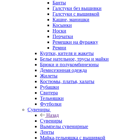
Банты
Галстуки без вышивки
Галстуки с вышивкой
Кашне, манишки
Косынки
Носки
Перчатки
Ремешки на фуражку
Ремни
Куртки, кителя и жакеты
Белье нательное, трусы и майки
Брюки и полукомбинезоны
Демисезонная одежда
Жилеты
Костюмы, платья, халаты
Рубашки
Свитера
Тельняшки
Футболки
Сувениры
Назад
Сувениры
Вымпелы сувенирные
Ленты
Майка-тельняшка с вышивкой