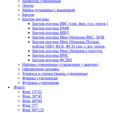
Вымпелы сувенирные
Ленты
Майка-тельняшка с вышивкой
Брелок
Брелок-погоны
Брелок-погоны ВВС (син. фон. гол. просв.)
Брелок-погоны ВМФ
Брелок-погоны МВД
Брелок-погоны Мин Обороны ВКС, ВДВ
Брелок-погоны Мин Обороны Погран.
войска (ПВ), ФСБ, ФСО син. с зел. просв.
Брелок-погоны Мин Обороны сухопутн.
Брелок-погоны МЧС
Брелок-погоны ФСИН
Наборы сувенирные (стаканчики + ящичек)
Оформление конъяка
Термосы и термостаканы сувенирные
Фляжки сувенирные
Фуражка сувенирная
Флаги
Флаг 15*22
Флаг 30*45
Флаг 40*60
Флаг 5*7
Флаг 90*135