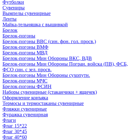
Футболки
Сувениры
Вымпелы сувенирные
Ленты
Майка-тельняшка с вышивкой
Брелок
Брелок-погоны
Брелок-погоны ВВС (син. фон. гол. просв.)
Брелок-погоны ВМФ
Брелок-погоны МВД
Брелок-погоны Мин Обороны ВКС, ВДВ
Брелок-погоны Мин Обороны Погран. войска (ПВ), ФСБ,
ФСО син. с зел. просв.
Брелок-погоны Мин Обороны сухопутн.
Брелок-погоны МЧС
Брелок-погоны ФСИН
Наборы сувенирные (стаканчики + ящичек)
Оформление конъяка
Термосы и термостаканы сувенирные
Фляжки сувенирные
Фуражка сувенирная
Флаги
Флаг 15*22
Флаг 30*45
Флаг 40*60