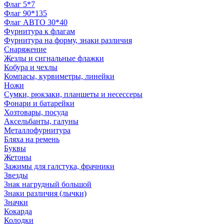
Флаг 5*7
Флаг 90*135
Флаг АВТО 30*40
Фурнитура к флагам
Фурнитура на форму, знаки различия
Снаряжение
Жезлы и сигнальные флажки
Кобура и чехлы
Компасы, курвиметры, линейки
Ножи
Сумки, рюкзаки, планшеты и несессеры
Фонари и батарейки
Хозтовары, посуда
Аксельбанты, галуны
Металлофурнитура
Бляха на ремень
Буквы
Жетоны
Зажимы для галстука, фрачники
Звезды
Знак нагрудный большой
Знаки различия (лычки)
Значки
Кокарда
Колодки