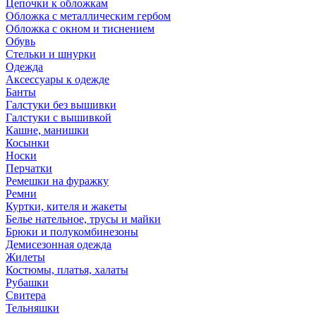
Цепочки к обложкам
Обложка с металлическим гербом
Обложка с окном и тиснением
Обувь
Стельки и шнурки
Одежда
Аксессуары к одежде
Банты
Галстуки без вышивки
Галстуки с вышивкой
Кашне, манишки
Косынки
Носки
Перчатки
Ремешки на фуражку
Ремни
Куртки, кителя и жакеты
Белье нательное, трусы и майки
Брюки и полукомбинезоны
Демисезонная одежда
Жилеты
Костюмы, платья, халаты
Рубашки
Свитера
Тельняшки