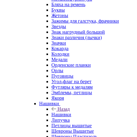
Бляха на ремень
Буквы
Жетоны
Зажимы для галстука, фрачники
Звезды
Знак нагрудный большой
Знаки различия (лычки)
Значки
Кокарда
Колодки
Медали
Орденские планки
Орлы
Пуговицы
Угол-флаг на берет
Футляры к медалям
Эмблемы, петлицы
Якоря
Нашивки
Назад
Нашивки
Липучка
Петлицы вышитые
Шевроны Вышитые
Шевроны Пластизоль