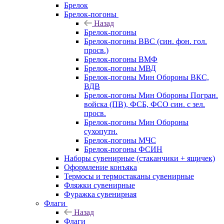
Брелок
Брелок-погоны
Назад
Брелок-погоны
Брелок-погоны ВВС (син. фон. гол.
просв.)
Брелок-погоны ВМФ
Брелок-погоны МВД
Брелок-погоны Мин Обороны ВКС,
ВДВ
Брелок-погоны Мин Обороны Погран.
войска (ПВ), ФСБ, ФСО син. с зел.
просв.
Брелок-погоны Мин Обороны
сухопутн.
Брелок-погоны МЧС
Брелок-погоны ФСИН
Наборы сувенирные (стаканчики + ящичек)
Оформление конъяка
Термосы и термостаканы сувенирные
Фляжки сувенирные
Фуражка сувенирная
Флаги
Назад
Флаги