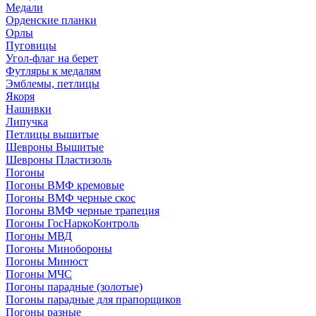
Медали
Орденские планки
Орлы
Пуговицы
Угол-флаг на берет
Футляры к медалям
Эмблемы, петлицы
Якоря
Нашивки
Липучка
Петлицы вышитые
Шевроны Вышитые
Шевроны Пластизоль
Погоны
Погоны ВМФ кремовые
Погоны ВМФ черные скос
Погоны ВМФ черные трапеция
Погоны ГосНаркоКонтроль
Погоны МВД
Погоны Минобороны
Погоны Минюст
Погоны МЧС
Погоны парадные (золотые)
Погоны парадные для прапорщиков
Погоны разные