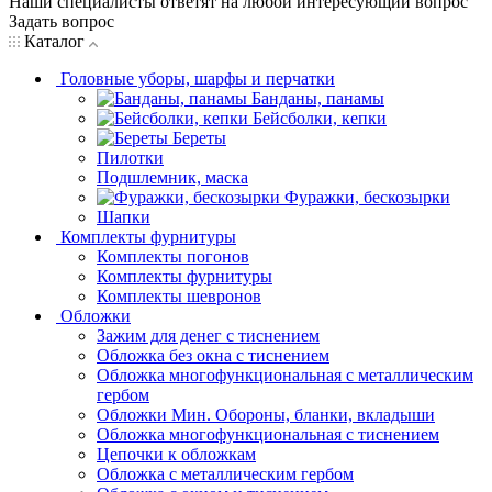
Наши специалисты ответят на любой интересующий вопрос
Задать вопрос
Каталог
Головные уборы, шарфы и перчатки
Банданы, панамы
Бейсболки, кепки
Береты
Пилотки
Подшлемник, маска
Фуражки, бескозырки
Шапки
Комплекты фурнитуры
Комплекты погонов
Комплекты фурнитуры
Комплекты шевронов
Обложки
Зажим для денег с тиснением
Обложка без окна с тиснением
Обложка многофункциональная с металлическим
гербом
Обложки Мин. Обороны, бланки, вкладыши
Обложка многофункциональная с тиснением
Цепочки к обложкам
Обложка с металлическим гербом