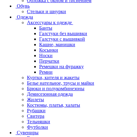
Обложка с окном и тиснением
Обувь
Стельки и шнурки
Одежда
Аксессуары к одежде
Банты
Галстуки без вышивки
Галстуки с вышивкой
Кашне, манишки
Косынки
Носки
Перчатки
Ремешки на фуражку
Ремни
Куртки, кителя и жакеты
Белье нательное, трусы и майки
Брюки и полукомбинезоны
Демисезонная одежда
Жилеты
Костюмы, платья, халаты
Рубашки
Свитера
Тельняшки
Футболки
Сувениры