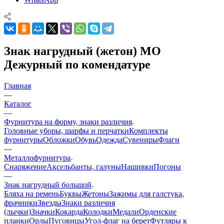
Знак нагрудный (жетон) МО
Дежурный по комендатуре
Главная
—
Каталог
—
Фурнитура на форму, знаки различия
Головные уборы, шарфы и перчатки
Комплекты
фурнитуры
Обложки
Обувь
Одежда
Сувениры
Флаги
—
Металлофурнитура
Снаряжение
Аксельбанты, галуны
Нашивки
Погоны
—
Знак нагрудный большой
Бляха на ремень
Буквы
Жетоны
Зажимы для галстука,
фрачники
Звезды
Знаки различия
(лычки)
Значки
Кокарда
Колодки
Медали
Орденские
планки
Орлы
Пуговицы
Угол-флаг на берет
Футляры к