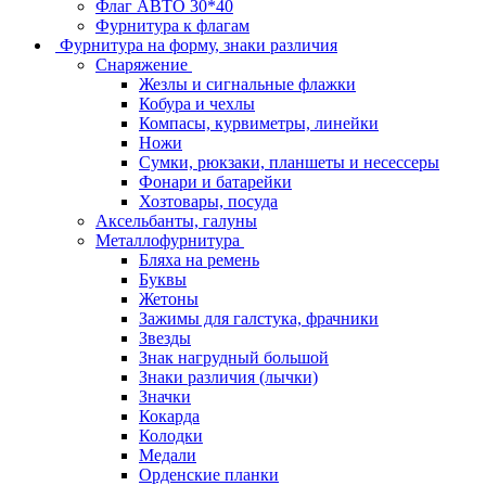
Флаг АВТО 30*40
Фурнитура к флагам
Фурнитура на форму, знаки различия
Снаряжение
Жезлы и сигнальные флажки
Кобура и чехлы
Компасы, курвиметры, линейки
Ножи
Сумки, рюкзаки, планшеты и несессеры
Фонари и батарейки
Хозтовары, посуда
Аксельбанты, галуны
Металлофурнитура
Бляха на ремень
Буквы
Жетоны
Зажимы для галстука, фрачники
Звезды
Знак нагрудный большой
Знаки различия (лычки)
Значки
Кокарда
Колодки
Медали
Орденские планки