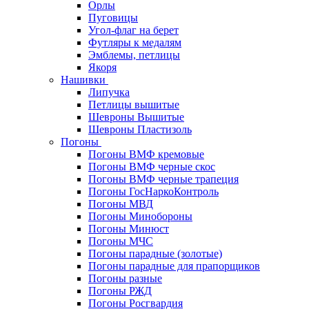
Орлы
Пуговицы
Угол-флаг на берет
Футляры к медалям
Эмблемы, петлицы
Якоря
Нашивки
Липучка
Петлицы вышитые
Шевроны Вышитые
Шевроны Пластизоль
Погоны
Погоны ВМФ кремовые
Погоны ВМФ черные скос
Погоны ВМФ черные трапеция
Погоны ГосНаркоКонтроль
Погоны МВД
Погоны Минобороны
Погоны Минюст
Погоны МЧС
Погоны парадные (золотые)
Погоны парадные для прапорщиков
Погоны разные
Погоны РЖД
Погоны Росгвардия