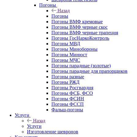
Погоны
Назад
Погоны
Погоны ВМФ кремовые
Погоны ВМФ черные скос
Погоны ВМФ черные трапеция
Погоны ГосНаркоКонтроль
Погоны МВД
Погоны Минобороны
Погоны Минюст
Погоны МЧС
Погоны парадные (золотые)
Погоны парадные для прапорщиков
Погоны разные
Погоны РЖД
Погоны Росгвардия
Погоны ФСБ, ФСО
Погоны ФСИН
Погоны ФССП
Фальш-погоны
Услуги
Назад
Услуги
Изготовление шевронов