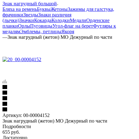
Знак нагрудный большой
Бляха на ремень
Буквы
Жетоны
Зажимы для галстука,
фрачники
Звезды
Знаки различия
(лычки)
Значки
Кокарда
Колодки
Медали
Орденские
планки
Орлы
Пуговицы
Угол-флаг на берет
Футляры к
медалям
Эмблемы, петлицы
Якоря
—
Знак нагрудный (жетон) МО Дежурный по части
Артикул:
00-00004152
Знак нагрудный (жетон) МО Дежурный по части
Подробности
655
руб.
Достаточно