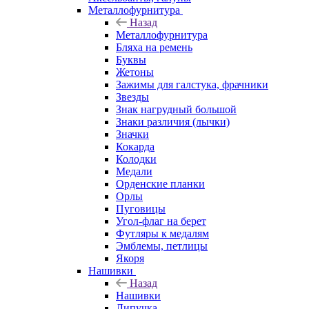
Металлофурнитура
Назад
Металлофурнитура
Бляха на ремень
Буквы
Жетоны
Зажимы для галстука, фрачники
Звезды
Знак нагрудный большой
Знаки различия (лычки)
Значки
Кокарда
Колодки
Медали
Орденские планки
Орлы
Пуговицы
Угол-флаг на берет
Футляры к медалям
Эмблемы, петлицы
Якоря
Нашивки
Назад
Нашивки
Липучка