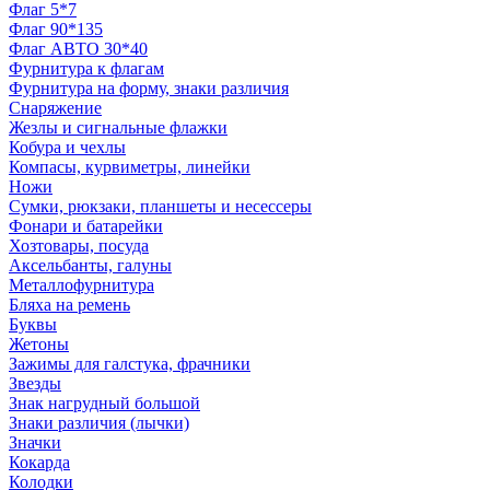
Флаг 5*7
Флаг 90*135
Флаг АВТО 30*40
Фурнитура к флагам
Фурнитура на форму, знаки различия
Снаряжение
Жезлы и сигнальные флажки
Кобура и чехлы
Компасы, курвиметры, линейки
Ножи
Сумки, рюкзаки, планшеты и несессеры
Фонари и батарейки
Хозтовары, посуда
Аксельбанты, галуны
Металлофурнитура
Бляха на ремень
Буквы
Жетоны
Зажимы для галстука, фрачники
Звезды
Знак нагрудный большой
Знаки различия (лычки)
Значки
Кокарда
Колодки