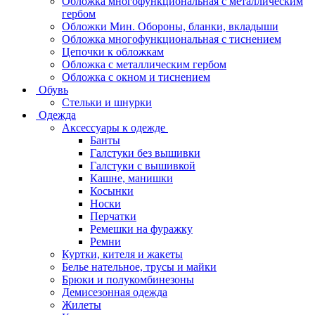
Обложка многофункциональная с металлическим
гербом
Обложки Мин. Обороны, бланки, вкладыши
Обложка многофункциональная с тиснением
Цепочки к обложкам
Обложка с металлическим гербом
Обложка с окном и тиснением
Обувь
Стельки и шнурки
Одежда
Аксессуары к одежде
Банты
Галстуки без вышивки
Галстуки с вышивкой
Кашне, манишки
Косынки
Носки
Перчатки
Ремешки на фуражку
Ремни
Куртки, кителя и жакеты
Белье нательное, трусы и майки
Брюки и полукомбинезоны
Демисезонная одежда
Жилеты