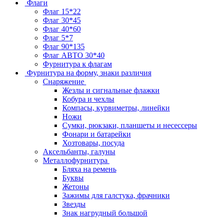
Флаги
Флаг 15*22
Флаг 30*45
Флаг 40*60
Флаг 5*7
Флаг 90*135
Флаг АВТО 30*40
Фурнитура к флагам
Фурнитура на форму, знаки различия
Снаряжение
Жезлы и сигнальные флажки
Кобура и чехлы
Компасы, курвиметры, линейки
Ножи
Сумки, рюкзаки, планшеты и несессеры
Фонари и батарейки
Хозтовары, посуда
Аксельбанты, галуны
Металлофурнитура
Бляха на ремень
Буквы
Жетоны
Зажимы для галстука, фрачники
Звезды
Знак нагрудный большой