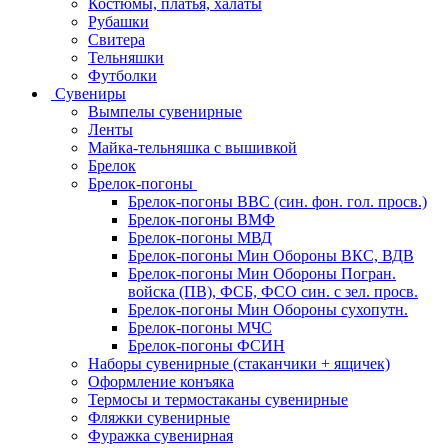
Костюмы, платья, халаты
Рубашки
Свитера
Тельняшки
Футболки
Сувениры
Вымпелы сувенирные
Ленты
Майка-тельняшка с вышивкой
Брелок
Брелок-погоны
Брелок-погоны ВВС (син. фон. гол. просв.)
Брелок-погоны ВМФ
Брелок-погоны МВД
Брелок-погоны Мин Обороны ВКС, ВДВ
Брелок-погоны Мин Обороны Погран.
войска (ПВ), ФСБ, ФСО син. с зел. просв.
Брелок-погоны Мин Обороны сухопутн.
Брелок-погоны МЧС
Брелок-погоны ФСИН
Наборы сувенирные (стаканчики + ящичек)
Оформление конъяка
Термосы и термостаканы сувенирные
Фляжки сувенирные
Фуражка сувенирная