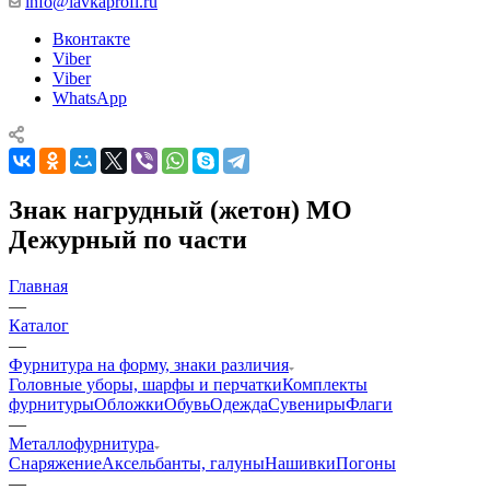
info@lavkaprofi.ru
Вконтакте
Viber
Viber
WhatsApp
Знак нагрудный (жетон) МО
Дежурный по части
Главная
—
Каталог
—
Фурнитура на форму, знаки различия
Головные уборы, шарфы и перчатки
Комплекты
фурнитуры
Обложки
Обувь
Одежда
Сувениры
Флаги
—
Металлофурнитура
Снаряжение
Аксельбанты, галуны
Нашивки
Погоны
—