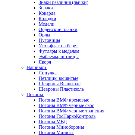
Знаки различия (лычки)
Значки
Кокарда
Колодки
Медали
Орденские планки
Орлы
Пуговицы
Угол-флаг на берет
Футляры к медалям
Эмблемы, петлицы
Якоря
Нашивки
Липучка
Петлицы вышитые
Шевроны Вышитые
Шевроны Пластизоль
Погоны
Погоны ВМФ кремовые
Погоны ВМФ черные скос
Погоны ВМФ черные трапеция
Погоны ГосНаркоКонтроль
Погоны МВД
Погоны Минобороны
Погоны Минюст