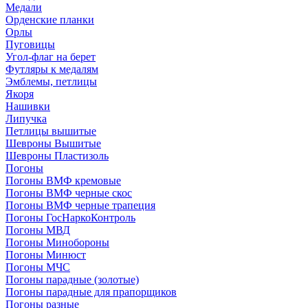
Медали
Орденские планки
Орлы
Пуговицы
Угол-флаг на берет
Футляры к медалям
Эмблемы, петлицы
Якоря
Нашивки
Липучка
Петлицы вышитые
Шевроны Вышитые
Шевроны Пластизоль
Погоны
Погоны ВМФ кремовые
Погоны ВМФ черные скос
Погоны ВМФ черные трапеция
Погоны ГосНаркоКонтроль
Погоны МВД
Погоны Минобороны
Погоны Минюст
Погоны МЧС
Погоны парадные (золотые)
Погоны парадные для прапорщиков
Погоны разные