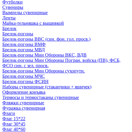
Футболки
Сувениры
Вымпелы сувенирные
Ленты
Майка-тельняшка с вышивкой
Брелок
Брелок-погоны
Брелок-погоны ВВС (син. фон. гол. просв.)
Брелок-погоны ВМФ
Брелок-погоны МВД
Брелок-погоны Мин Обороны ВКС, ВДВ
Брелок-погоны Мин Обороны Погран. войска (ПВ), ФСБ,
ФСО син. с зел. просв.
Брелок-погоны Мин Обороны сухопутн.
Брелок-погоны МЧС
Брелок-погоны ФСИН
Наборы сувенирные (стаканчики + ящичек)
Оформление конъяка
Термосы и термостаканы сувенирные
Фляжки сувенирные
Фуражка сувенирная
Флаги
Флаг 15*22
Флаг 30*45
Флаг 40*60