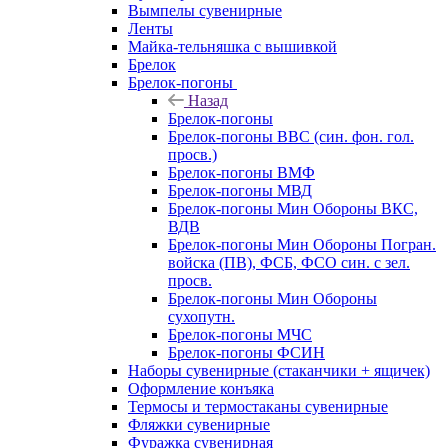
Вымпелы сувенирные
Ленты
Майка-тельняшка с вышивкой
Брелок
Брелок-погоны
Назад
Брелок-погоны
Брелок-погоны ВВС (син. фон. гол.
просв.)
Брелок-погоны ВМФ
Брелок-погоны МВД
Брелок-погоны Мин Обороны ВКС,
ВДВ
Брелок-погоны Мин Обороны Погран.
войска (ПВ), ФСБ, ФСО син. с зел.
просв.
Брелок-погоны Мин Обороны
сухопутн.
Брелок-погоны МЧС
Брелок-погоны ФСИН
Наборы сувенирные (стаканчики + ящичек)
Оформление конъяка
Термосы и термостаканы сувенирные
Фляжки сувенирные
Фуражка сувенирная