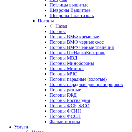
Петлицы вышитые
Шевроны Вышитые
Шевроны Пластизоль
Погоны
Назад
Погоны
Погоны ВМФ кремовые
Погоны ВМФ черные скос
Погоны ВМФ черные трапеция
Погоны ГосНаркоКонтроль
Погоны МВД
Погоны Минобороны
Погоны Минюст
Погоны МЧС
Погоны парадные (золотые)
Погоны парадные для прапорщиков
Погоны разные
Погоны РЖД
Погоны Росгвардия
Погоны ФСБ, ФСО
Погоны ФСИН
Погоны ФССП
Фальш-погоны
Услуги