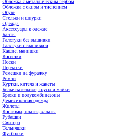
Обложка с металлическим гербом
Обложка с окном и тиснением
Обувь
Стельки и шнурки
Одежда
Аксессуары к одежде
Банты
Галстуки без вышивки
Галстуки с вышивкой
Кашне, манишки
Косынки
Носки
Перчатки
Ремешки на фуражку
Ремни
Куртки, кителя и жакеты
Белье нательное, трусы и майки
Брюки и полукомбинезоны
Демисезонная одежда
Жилеты
Костюмы, платья, халаты
Рубашки
Свитера
Тельняшки
Футболки