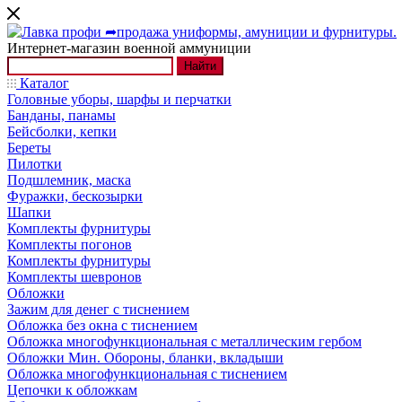
Интернет-магазин военной аммуниции
Найти
Каталог
Головные уборы, шарфы и перчатки
Банданы, панамы
Бейсболки, кепки
Береты
Пилотки
Подшлемник, маска
Фуражки, бескозырки
Шапки
Комплекты фурнитуры
Комплекты погонов
Комплекты фурнитуры
Комплекты шевронов
Обложки
Зажим для денег с тиснением
Обложка без окна с тиснением
Обложка многофункциональная с металлическим гербом
Обложки Мин. Обороны, бланки, вкладыши
Обложка многофункциональная с тиснением
Цепочки к обложкам