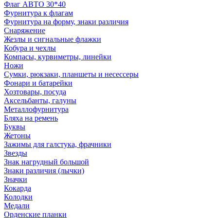
Флаг АВТО 30*40
Фурнитура к флагам
Фурнитура на форму, знаки различия
Снаряжение
Жезлы и сигнальные флажки
Кобура и чехлы
Компасы, курвиметры, линейки
Ножи
Сумки, рюкзаки, планшеты и несессеры
Фонари и батарейки
Хозтовары, посуда
Аксельбанты, галуны
Металлофурнитура
Бляха на ремень
Буквы
Жетоны
Зажимы для галстука, фрачники
Звезды
Знак нагрудный большой
Знаки различия (лычки)
Значки
Кокарда
Колодки
Медали
Орденские планки