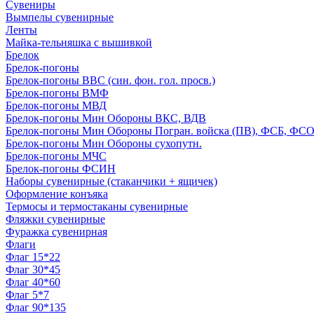
Сувениры
Вымпелы сувенирные
Ленты
Майка-тельняшка с вышивкой
Брелок
Брелок-погоны
Брелок-погоны ВВС (син. фон. гол. просв.)
Брелок-погоны ВМФ
Брелок-погоны МВД
Брелок-погоны Мин Обороны ВКС, ВДВ
Брелок-погоны Мин Обороны Погран. войска (ПВ), ФСБ, ФСО с
Брелок-погоны Мин Обороны сухопутн.
Брелок-погоны МЧС
Брелок-погоны ФСИН
Наборы сувенирные (стаканчики + ящичек)
Оформление конъяка
Термосы и термостаканы сувенирные
Фляжки сувенирные
Фуражка сувенирная
Флаги
Флаг 15*22
Флаг 30*45
Флаг 40*60
Флаг 5*7
Флаг 90*135