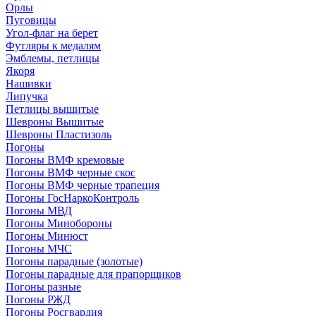
Орлы
Пуговицы
Угол-флаг на берет
Футляры к медалям
Эмблемы, петлицы
Якоря
Нашивки
Липучка
Петлицы вышитые
Шевроны Вышитые
Шевроны Пластизоль
Погоны
Погоны ВМФ кремовые
Погоны ВМФ черные скос
Погоны ВМФ черные трапеция
Погоны ГосНаркоКонтроль
Погоны МВД
Погоны Минобороны
Погоны Минюст
Погоны МЧС
Погоны парадные (золотые)
Погоны парадные для прапорщиков
Погоны разные
Погоны РЖД
Погоны Росгвардия