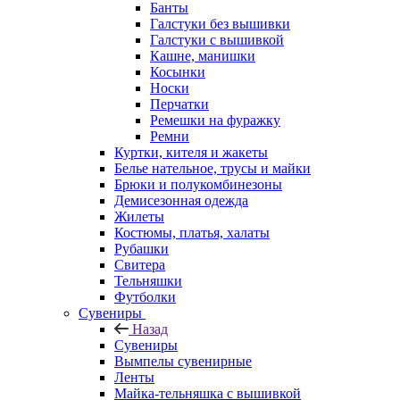
Банты
Галстуки без вышивки
Галстуки с вышивкой
Кашне, манишки
Косынки
Носки
Перчатки
Ремешки на фуражку
Ремни
Куртки, кителя и жакеты
Белье нательное, трусы и майки
Брюки и полукомбинезоны
Демисезонная одежда
Жилеты
Костюмы, платья, халаты
Рубашки
Свитера
Тельняшки
Футболки
Сувениры
Назад
Сувениры
Вымпелы сувенирные
Ленты
Майка-тельняшка с вышивкой