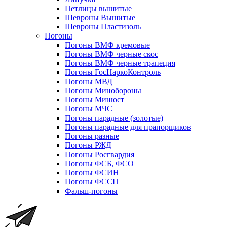
Петлицы вышитые
Шевроны Вышитые
Шевроны Пластизоль
Погоны
Погоны ВМФ кремовые
Погоны ВМФ черные скос
Погоны ВМФ черные трапеция
Погоны ГосНаркоКонтроль
Погоны МВД
Погоны Минобороны
Погоны Минюст
Погоны МЧС
Погоны парадные (золотые)
Погоны парадные для прапорщиков
Погоны разные
Погоны РЖД
Погоны Росгвардия
Погоны ФСБ, ФСО
Погоны ФСИН
Погоны ФССП
Фальш-погоны