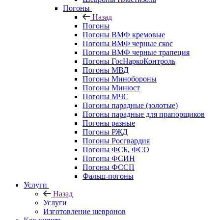
Погоны
Назад
Погоны
Погоны ВМФ кремовые
Погоны ВМФ черные скос
Погоны ВМФ черные трапеция
Погоны ГосНаркоКонтроль
Погоны МВД
Погоны Минобороны
Погоны Минюст
Погоны МЧС
Погоны парадные (золотые)
Погоны парадные для прапорщиков
Погоны разные
Погоны РЖД
Погоны Росгвардия
Погоны ФСБ, ФСО
Погоны ФСИН
Погоны ФССП
Фальш-погоны
Услуги
Назад
Услуги
Изготовление шевронов