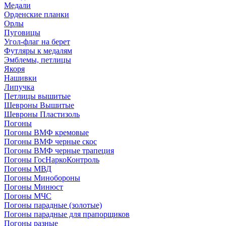
Медали
Орденские планки
Орлы
Пуговицы
Угол-флаг на берет
Футляры к медалям
Эмблемы, петлицы
Якоря
Нашивки
Липучка
Петлицы вышитые
Шевроны Вышитые
Шевроны Пластизоль
Погоны
Погоны ВМФ кремовые
Погоны ВМФ черные скос
Погоны ВМФ черные трапеция
Погоны ГосНаркоКонтроль
Погоны МВД
Погоны Минобороны
Погоны Минюст
Погоны МЧС
Погоны парадные (золотые)
Погоны парадные для прапорщиков
Погоны разные