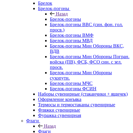
Брелок
Брелок-погоны
Назад
Брелок-погоны
Брелок-погоны ВВС (син. фон. гол.
просв.)
Брелок-погоны ВМФ
Брелок-погоны МВД
Брелок-погоны Мин Обороны ВКС,
ВДВ
Брелок-погоны Мин Обороны Погран.
войска (ПВ), ФСБ, ФСО син. с зел.
просв.
Брелок-погоны Мин Обороны
сухопутн.
Брелок-погоны МЧС
Брелок-погоны ФСИН
Наборы сувенирные (стаканчики + ящичек)
Оформление конъяка
Термосы и термостаканы сувенирные
Фляжки сувенирные
Фуражка сувенирная
Флаги
Назад
Флаги