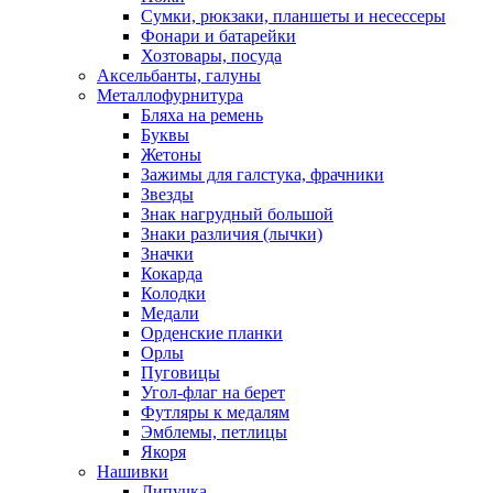
Сумки, рюкзаки, планшеты и несессеры
Фонари и батарейки
Хозтовары, посуда
Аксельбанты, галуны
Металлофурнитура
Бляха на ремень
Буквы
Жетоны
Зажимы для галстука, фрачники
Звезды
Знак нагрудный большой
Знаки различия (лычки)
Значки
Кокарда
Колодки
Медали
Орденские планки
Орлы
Пуговицы
Угол-флаг на берет
Футляры к медалям
Эмблемы, петлицы
Якоря
Нашивки
Липучка