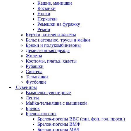
Кашне, манишки
Косынки
Носки
Перчатки
Ремешки на фуражку
Ремни
Куртки, кителя и жакеты
Белье нательное, трусы и майки
Брюки и полукомбинезоны
Демисезонная одежда
Жилеты
Костюмы, платья, халаты
Рубашки
Свитера
Тельняшки
Футболки
Сувениры
Вымпелы сувенирные
Ленты
Майка-тельняшка с вышивкой
Брелок
Брелок-погоны
Брелок-погоны ВВС (син. фон. гол. просв.)
Брелок-погоны ВМФ
Брелок-погоны МВД