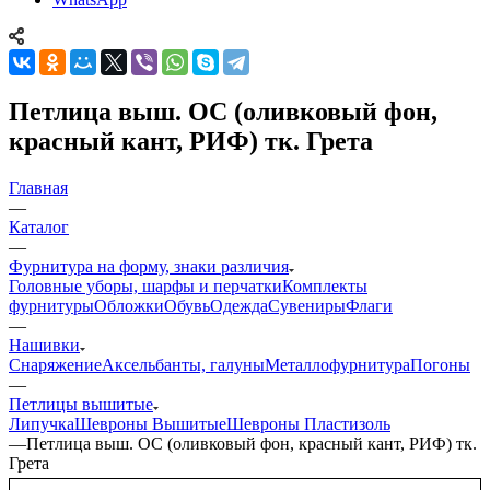
Петлица выш. ОС (оливковый фон,
красный кант, РИФ) тк. Грета
Главная
—
Каталог
—
Фурнитура на форму, знаки различия
Головные уборы, шарфы и перчатки
Комплекты
фурнитуры
Обложки
Обувь
Одежда
Сувениры
Флаги
—
Нашивки
Снаряжение
Аксельбанты, галуны
Металлофурнитура
Погоны
—
Петлицы вышитые
Липучка
Шевроны Вышитые
Шевроны Пластизоль
—
Петлица выш. ОС (оливковый фон, красный кант, РИФ) тк.
Грета