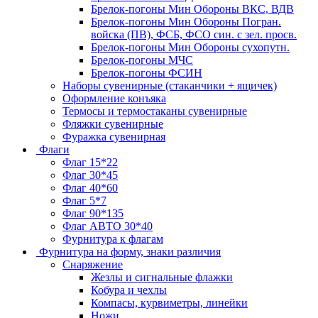
Брелок-погоны Мин Обороны ВКС, ВДВ
Брелок-погоны Мин Обороны Погран.
войска (ПВ), ФСБ, ФСО син. с зел. просв.
Брелок-погоны Мин Обороны сухопутн.
Брелок-погоны МЧС
Брелок-погоны ФСИН
Наборы сувенирные (стаканчики + ящичек)
Оформление конъяка
Термосы и термостаканы сувенирные
Фляжки сувенирные
Фуражка сувенирная
Флаги
Флаг 15*22
Флаг 30*45
Флаг 40*60
Флаг 5*7
Флаг 90*135
Флаг АВТО 30*40
Фурнитура к флагам
Фурнитура на форму, знаки различия
Снаряжение
Жезлы и сигнальные флажки
Кобура и чехлы
Компасы, курвиметры, линейки
Ножи