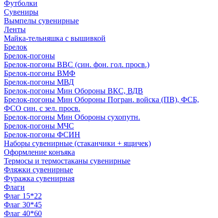
Футболки
Сувениры
Вымпелы сувенирные
Ленты
Майка-тельняшка с вышивкой
Брелок
Брелок-погоны
Брелок-погоны ВВС (син. фон. гол. просв.)
Брелок-погоны ВМФ
Брелок-погоны МВД
Брелок-погоны Мин Обороны ВКС, ВДВ
Брелок-погоны Мин Обороны Погран. войска (ПВ), ФСБ,
ФСО син. с зел. просв.
Брелок-погоны Мин Обороны сухопутн.
Брелок-погоны МЧС
Брелок-погоны ФСИН
Наборы сувенирные (стаканчики + ящичек)
Оформление конъяка
Термосы и термостаканы сувенирные
Фляжки сувенирные
Фуражка сувенирная
Флаги
Флаг 15*22
Флаг 30*45
Флаг 40*60