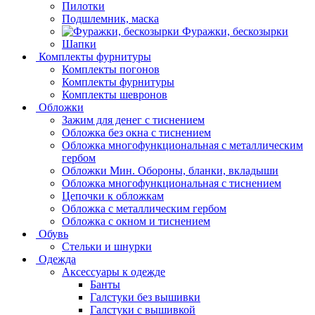
Пилотки
Подшлемник, маска
Фуражки, бескозырки
Шапки
Комплекты фурнитуры
Комплекты погонов
Комплекты фурнитуры
Комплекты шевронов
Обложки
Зажим для денег с тиснением
Обложка без окна с тиснением
Обложка многофункциональная с металлическим
гербом
Обложки Мин. Обороны, бланки, вкладыши
Обложка многофункциональная с тиснением
Цепочки к обложкам
Обложка с металлическим гербом
Обложка с окном и тиснением
Обувь
Стельки и шнурки
Одежда
Аксессуары к одежде
Банты
Галстуки без вышивки
Галстуки с вышивкой