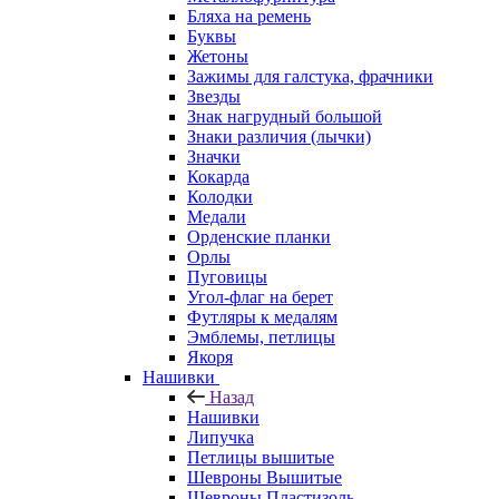
Бляха на ремень
Буквы
Жетоны
Зажимы для галстука, фрачники
Звезды
Знак нагрудный большой
Знаки различия (лычки)
Значки
Кокарда
Колодки
Медали
Орденские планки
Орлы
Пуговицы
Угол-флаг на берет
Футляры к медалям
Эмблемы, петлицы
Якоря
Нашивки
Назад
Нашивки
Липучка
Петлицы вышитые
Шевроны Вышитые
Шевроны Пластизоль