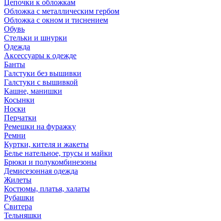
Цепочки к обложкам
Обложка с металлическим гербом
Обложка с окном и тиснением
Обувь
Стельки и шнурки
Одежда
Аксессуары к одежде
Банты
Галстуки без вышивки
Галстуки с вышивкой
Кашне, манишки
Косынки
Носки
Перчатки
Ремешки на фуражку
Ремни
Куртки, кителя и жакеты
Белье нательное, трусы и майки
Брюки и полукомбинезоны
Демисезонная одежда
Жилеты
Костюмы, платья, халаты
Рубашки
Свитера
Тельняшки