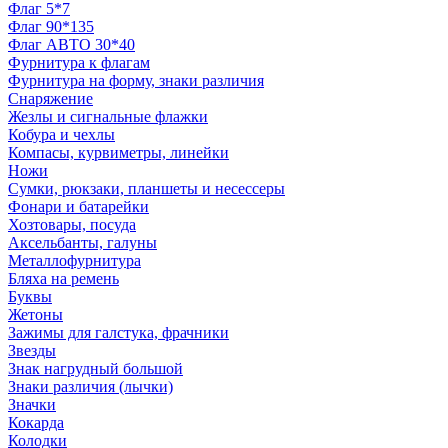
Флаг 5*7
Флаг 90*135
Флаг АВТО 30*40
Фурнитура к флагам
Фурнитура на форму, знаки различия
Снаряжение
Жезлы и сигнальные флажки
Кобура и чехлы
Компасы, курвиметры, линейки
Ножи
Сумки, рюкзаки, планшеты и несессеры
Фонари и батарейки
Хозтовары, посуда
Аксельбанты, галуны
Металлофурнитура
Бляха на ремень
Буквы
Жетоны
Зажимы для галстука, фрачники
Звезды
Знак нагрудный большой
Знаки различия (лычки)
Значки
Кокарда
Колодки