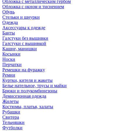
Обложка с металлическим гербом
Обложка с окном и тиснением
Обувь
Стельки и шнурки
Одежда
Аксессуары к одежде
Банты
Галстуки без вышивки
Галстуки с вышивкой
Кашне, манишки
Косынки
Носки
Перчатки
Ремешки на фуражку
Ремни
Куртки, кителя и жакеты
Белье нательное, трусы и майки
Брюки и полукомбинезоны
Демисезонная одежда
Жилеты
Костюмы, платья, халаты
Рубашки
Свитера
Тельняшки
Футболки