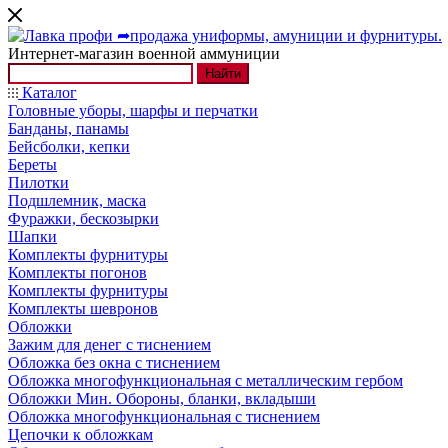
Интернет-магазин военной аммуниции
Найти
Каталог
Головные уборы, шарфы и перчатки
Банданы, панамы
Бейсболки, кепки
Береты
Пилотки
Подшлемник, маска
Фуражки, бескозырки
Шапки
Комплекты фурнитуры
Комплекты погонов
Комплекты фурнитуры
Комплекты шевронов
Обложки
Зажим для денег с тиснением
Обложка без окна с тиснением
Обложка многофункциональная с металлическим гербом
Обложки Мин. Обороны, бланки, вкладыши
Обложка многофункциональная с тиснением
Цепочки к обложкам