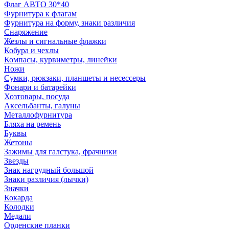
Флаг АВТО 30*40
Фурнитура к флагам
Фурнитура на форму, знаки различия
Снаряжение
Жезлы и сигнальные флажки
Кобура и чехлы
Компасы, курвиметры, линейки
Ножи
Сумки, рюкзаки, планшеты и несессеры
Фонари и батарейки
Хозтовары, посуда
Аксельбанты, галуны
Металлофурнитура
Бляха на ремень
Буквы
Жетоны
Зажимы для галстука, фрачники
Звезды
Знак нагрудный большой
Знаки различия (лычки)
Значки
Кокарда
Колодки
Медали
Орденские планки