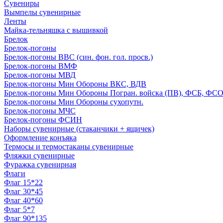
Сувениры
Вымпелы сувенирные
Ленты
Майка-тельняшка с вышивкой
Брелок
Брелок-погоны
Брелок-погоны ВВС (син. фон. гол. просв.)
Брелок-погоны ВМФ
Брелок-погоны МВД
Брелок-погоны Мин Обороны ВКС, ВДВ
Брелок-погоны Мин Обороны Погран. войска (ПВ), ФСБ, ФСО с
Брелок-погоны Мин Обороны сухопутн.
Брелок-погоны МЧС
Брелок-погоны ФСИН
Наборы сувенирные (стаканчики + ящичек)
Оформление конъяка
Термосы и термостаканы сувенирные
Фляжки сувенирные
Фуражка сувенирная
Флаги
Флаг 15*22
Флаг 30*45
Флаг 40*60
Флаг 5*7
Флаг 90*135