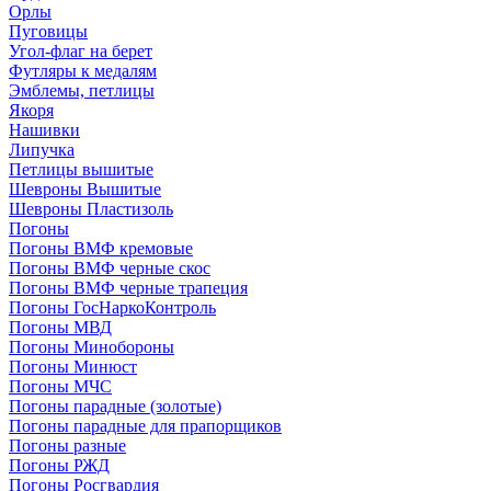
Орлы
Пуговицы
Угол-флаг на берет
Футляры к медалям
Эмблемы, петлицы
Якоря
Нашивки
Липучка
Петлицы вышитые
Шевроны Вышитые
Шевроны Пластизоль
Погоны
Погоны ВМФ кремовые
Погоны ВМФ черные скос
Погоны ВМФ черные трапеция
Погоны ГосНаркоКонтроль
Погоны МВД
Погоны Минобороны
Погоны Минюст
Погоны МЧС
Погоны парадные (золотые)
Погоны парадные для прапорщиков
Погоны разные
Погоны РЖД
Погоны Росгвардия