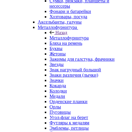
Сумки, рюкзаки, планшеты и
несессеры
Фонари и батарейки
Хозтовары, посуда
Аксельбанты, галуны
Металлофурнитура
Назад
Металлофурнитура
Бляха на ремень
Буквы
Жетоны
Зажимы для галстука, фрачники
Звезды
Знак нагрудный большой
Знаки различия (лычки)
Значки
Кокарда
Колодки
Медали
Орденские планки
Орлы
Пуговицы
Угол-флаг на берет
Футляры к медалям
Эмблемы, петлицы