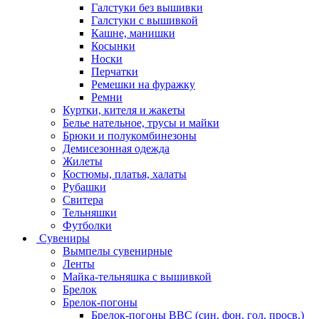
Галстуки без вышивки
Галстуки с вышивкой
Кашне, манишки
Косынки
Носки
Перчатки
Ремешки на фуражку
Ремни
Куртки, кителя и жакеты
Белье нательное, трусы и майки
Брюки и полукомбинезоны
Демисезонная одежда
Жилеты
Костюмы, платья, халаты
Рубашки
Свитера
Тельняшки
Футболки
Сувениры
Вымпелы сувенирные
Ленты
Майка-тельняшка с вышивкой
Брелок
Брелок-погоны
Брелок-погоны ВВС (син. фон. гол. просв.)