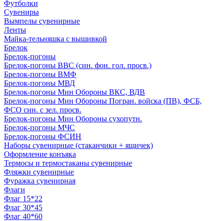
Футболки
Сувениры
Вымпелы сувенирные
Ленты
Майка-тельняшка с вышивкой
Брелок
Брелок-погоны
Брелок-погоны ВВС (син. фон. гол. просв.)
Брелок-погоны ВМФ
Брелок-погоны МВД
Брелок-погоны Мин Обороны ВКС, ВДВ
Брелок-погоны Мин Обороны Погран. войска (ПВ), ФСБ,
ФСО син. с зел. просв.
Брелок-погоны Мин Обороны сухопутн.
Брелок-погоны МЧС
Брелок-погоны ФСИН
Наборы сувенирные (стаканчики + ящичек)
Оформление конъяка
Термосы и термостаканы сувенирные
Фляжки сувенирные
Фуражка сувенирная
Флаги
Флаг 15*22
Флаг 30*45
Флаг 40*60