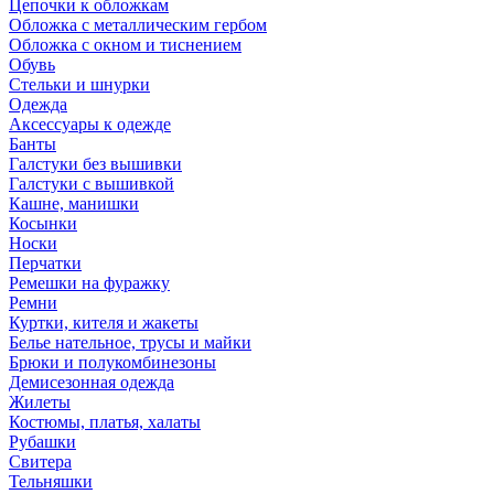
Цепочки к обложкам
Обложка с металлическим гербом
Обложка с окном и тиснением
Обувь
Стельки и шнурки
Одежда
Аксессуары к одежде
Банты
Галстуки без вышивки
Галстуки с вышивкой
Кашне, манишки
Косынки
Носки
Перчатки
Ремешки на фуражку
Ремни
Куртки, кителя и жакеты
Белье нательное, трусы и майки
Брюки и полукомбинезоны
Демисезонная одежда
Жилеты
Костюмы, платья, халаты
Рубашки
Свитера
Тельняшки