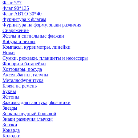
Флаг 5*7
Флаг 90*135
Флаг АВТО 30*40
Фурнитура к флагам
Фурнитура на форму, знаки различия
Снаряжение
Жезлы и сигнальные флажки
Кобура и чехлы
Компасы, курвиметры, линейки
Ножи
Сумки, рюкзаки, планшеты и несессеры
Фонари и батарейки
Хозтовары, посуда
Аксельбанты, галуны
Металлофурнитура
Бляха на ремень
Буквы
Жетоны
Зажимы для галстука, фрачники
Звезды
Знак нагрудный большой
Знаки различия (лычки)
Значки
Кокарда
Колодки