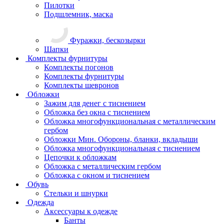
Пилотки
Подшлемник, маска
Фуражки, бескозырки
Шапки
Комплекты фурнитуры
Комплекты погонов
Комплекты фурнитуры
Комплекты шевронов
Обложки
Зажим для денег с тиснением
Обложка без окна с тиснением
Обложка многофункциональная с металлическим
гербом
Обложки Мин. Обороны, бланки, вкладыши
Обложка многофункциональная с тиснением
Цепочки к обложкам
Обложка с металлическим гербом
Обложка с окном и тиснением
Обувь
Стельки и шнурки
Одежда
Аксессуары к одежде
Банты