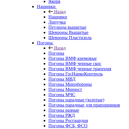
Якоря
Нашивки
Назад
Нашивки
Липучка
Петлицы вышитые
Шевроны Вышитые
Шевроны Пластизоль
Погоны
Назад
Погоны
Погоны ВМФ кремовые
Погоны ВМФ черные скос
Погоны ВМФ черные трапеция
Погоны ГосНаркоКонтроль
Погоны МВД
Погоны Минобороны
Погоны Минюст
Погоны МЧС
Погоны парадные (золотые)
Погоны парадные для прапорщиков
Погоны разные
Погоны РЖД
Погоны Росгвардия
Погоны ФСБ, ФСО