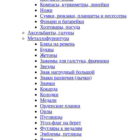
Компасы, курвиметры, линейки
Ножи
Сумки, рюкзаки, планшеты и несессеры
Фонари и батарейки
Хозтовары, посуда
Аксельбанты, галуны
Металлофурнитура
Бляха на ремень
Буквы
Жетоны
Зажимы для галстука, фрачники
Звезды
Знак нагрудный большой
Знаки различия (лычки)
Значки
Кокарда
Колодки
Медали
Орденские планки
Орлы
Пуговицы
Угол-флаг на берет
Футляры к медалям
Эмблемы, петлицы
Якоря