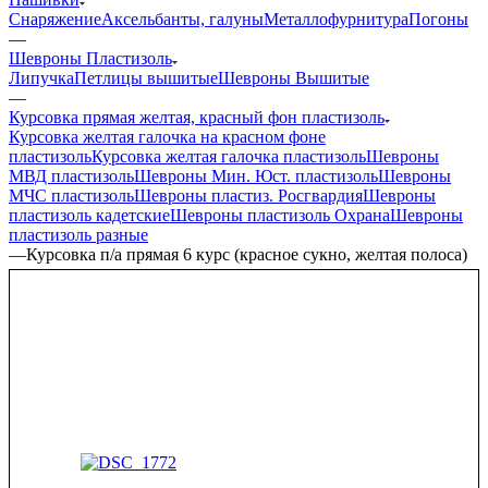
Снаряжение
Аксельбанты, галуны
Металлофурнитура
Погоны
—
Шевроны Пластизоль
Липучка
Петлицы вышитые
Шевроны Вышитые
—
Курсовка прямая желтая, красный фон пластизоль
Курсовка желтая галочка на красном фоне
пластизоль
Курсовка желтая галочка пластизоль
Шевроны
МВД пластизоль
Шевроны Мин. Юст. пластизоль
Шевроны
МЧС пластизоль
Шевроны пластиз. Росгвардия
Шевроны
пластизоль кадетские
Шевроны пластизоль Охрана
Шевроны
пластизоль разные
—
Курсовка п/а прямая 6 курс (красное сукно, желтая полоса)