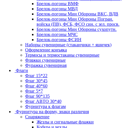
Брелок-погоны ВМФ
Брелок-погоны МВД
Брелок-погоны Мин Обороны ВКС, ВДВ
Брелок-погоны Мин Обороны Погран.
войска (ПВ), ФСБ, ФСО син. с зел. просв.
Брелок-погоны Мин Обороны сухопутн.
Брелок-погоны МЧС
Брелок-погоны ФСИН
Наборы сувенирные (стаканчики + ящичек)
Оформление конъяка
Термосы и термостаканы сувенирные
Фляжки сувенирные
Фуражка сувенирная
Флаги
Флаг 15*22
Флаг 30*45
Флаг 40*60
Флаг 5*7
Флаг 90*135
Флаг АВТО 30*40
Фурнитура к флагам
Фурнитура на форму, знаки различия
Снаряжение
Жезлы и сигнальные флажки
Кобура и чехлы