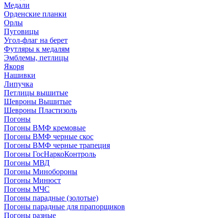
Медали
Орденские планки
Орлы
Пуговицы
Угол-флаг на берет
Футляры к медалям
Эмблемы, петлицы
Якоря
Нашивки
Липучка
Петлицы вышитые
Шевроны Вышитые
Шевроны Пластизоль
Погоны
Погоны ВМФ кремовые
Погоны ВМФ черные скос
Погоны ВМФ черные трапеция
Погоны ГосНаркоКонтроль
Погоны МВД
Погоны Минобороны
Погоны Минюст
Погоны МЧС
Погоны парадные (золотые)
Погоны парадные для прапорщиков
Погоны разные