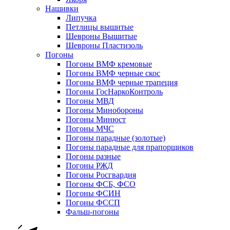
Нашивки
Липучка
Петлицы вышитые
Шевроны Вышитые
Шевроны Пластизоль
Погоны
Погоны ВМФ кремовые
Погоны ВМФ черные скос
Погоны ВМФ черные трапеция
Погоны ГосНаркоКонтроль
Погоны МВД
Погоны Минобороны
Погоны Минюст
Погоны МЧС
Погоны парадные (золотые)
Погоны парадные для прапорщиков
Погоны разные
Погоны РЖД
Погоны Росгвардия
Погоны ФСБ, ФСО
Погоны ФСИН
Погоны ФССП
Фальш-погоны