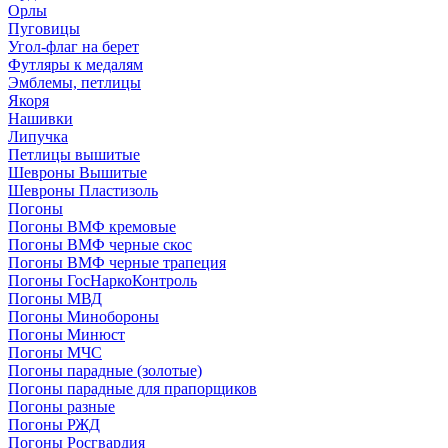
Орлы
Пуговицы
Угол-флаг на берет
Футляры к медалям
Эмблемы, петлицы
Якоря
Нашивки
Липучка
Петлицы вышитые
Шевроны Вышитые
Шевроны Пластизоль
Погоны
Погоны ВМФ кремовые
Погоны ВМФ черные скос
Погоны ВМФ черные трапеция
Погоны ГосНаркоКонтроль
Погоны МВД
Погоны Минобороны
Погоны Минюст
Погоны МЧС
Погоны парадные (золотые)
Погоны парадные для прапорщиков
Погоны разные
Погоны РЖД
Погоны Росгвардия