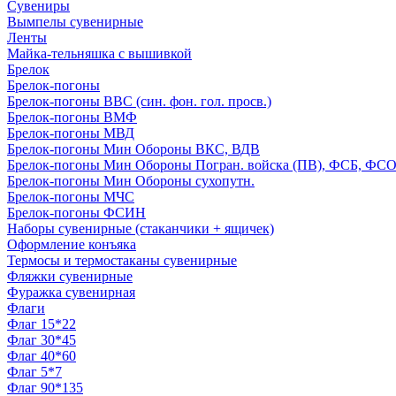
Сувениры
Вымпелы сувенирные
Ленты
Майка-тельняшка с вышивкой
Брелок
Брелок-погоны
Брелок-погоны ВВС (син. фон. гол. просв.)
Брелок-погоны ВМФ
Брелок-погоны МВД
Брелок-погоны Мин Обороны ВКС, ВДВ
Брелок-погоны Мин Обороны Погран. войска (ПВ), ФСБ, ФСО с
Брелок-погоны Мин Обороны сухопутн.
Брелок-погоны МЧС
Брелок-погоны ФСИН
Наборы сувенирные (стаканчики + ящичек)
Оформление конъяка
Термосы и термостаканы сувенирные
Фляжки сувенирные
Фуражка сувенирная
Флаги
Флаг 15*22
Флаг 30*45
Флаг 40*60
Флаг 5*7
Флаг 90*135