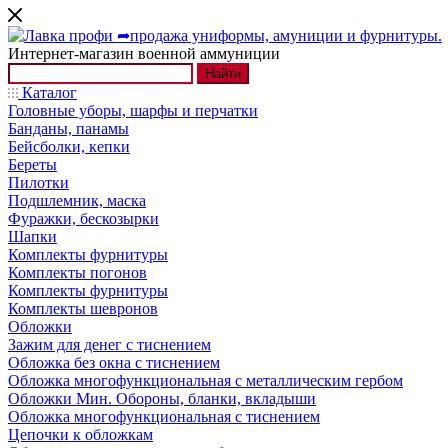
Интернет-магазин военной аммуниции
Найти
Каталог
Головные уборы, шарфы и перчатки
Банданы, панамы
Бейсболки, кепки
Береты
Пилотки
Подшлемник, маска
Фуражки, бескозырки
Шапки
Комплекты фурнитуры
Комплекты погонов
Комплекты фурнитуры
Комплекты шевронов
Обложки
Зажим для денег с тиснением
Обложка без окна с тиснением
Обложка многофункциональная с металлическим гербом
Обложки Мин. Обороны, бланки, вкладыши
Обложка многофункциональная с тиснением
Цепочки к обложкам