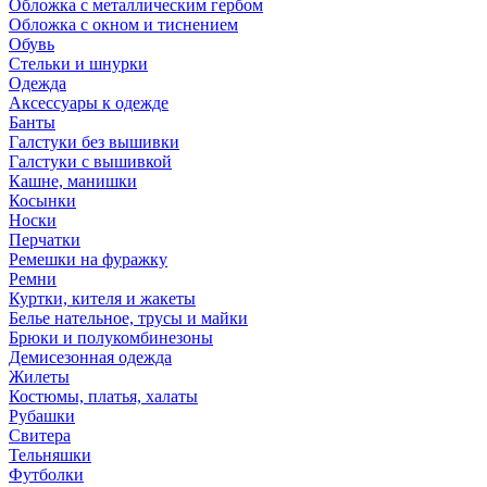
Обложка с металлическим гербом
Обложка с окном и тиснением
Обувь
Стельки и шнурки
Одежда
Аксессуары к одежде
Банты
Галстуки без вышивки
Галстуки с вышивкой
Кашне, манишки
Косынки
Носки
Перчатки
Ремешки на фуражку
Ремни
Куртки, кителя и жакеты
Белье нательное, трусы и майки
Брюки и полукомбинезоны
Демисезонная одежда
Жилеты
Костюмы, платья, халаты
Рубашки
Свитера
Тельняшки
Футболки