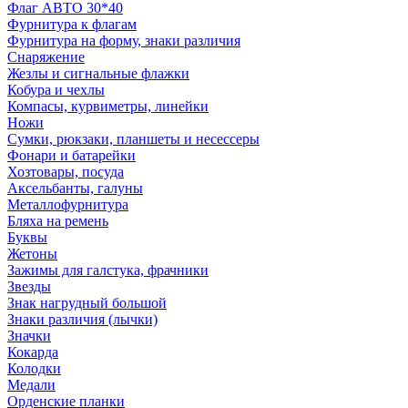
Флаг АВТО 30*40
Фурнитура к флагам
Фурнитура на форму, знаки различия
Снаряжение
Жезлы и сигнальные флажки
Кобура и чехлы
Компасы, курвиметры, линейки
Ножи
Сумки, рюкзаки, планшеты и несессеры
Фонари и батарейки
Хозтовары, посуда
Аксельбанты, галуны
Металлофурнитура
Бляха на ремень
Буквы
Жетоны
Зажимы для галстука, фрачники
Звезды
Знак нагрудный большой
Знаки различия (лычки)
Значки
Кокарда
Колодки
Медали
Орденские планки