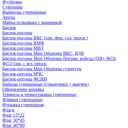
Футболки
Сувениры
Вымпелы сувенирные
Ленты
Майка-тельняшка с вышивкой
Брелок
Брелок-погоны
Брелок-погоны ВВС (син. фон. гол. просв.)
Брелок-погоны ВМФ
Брелок-погоны МВД
Брелок-погоны Мин Обороны ВКС, ВДВ
Брелок-погоны Мин Обороны Погран. войска (ПВ), ФСБ,
ФСО син. с зел. просв.
Брелок-погоны Мин Обороны сухопутн.
Брелок-погоны МЧС
Брелок-погоны ФСИН
Наборы сувенирные (стаканчики + ящичек)
Оформление конъяка
Термосы и термостаканы сувенирные
Фляжки сувенирные
Фуражка сувенирная
Флаги
Флаг 15*22
Флаг 30*45
Флаг 40*60