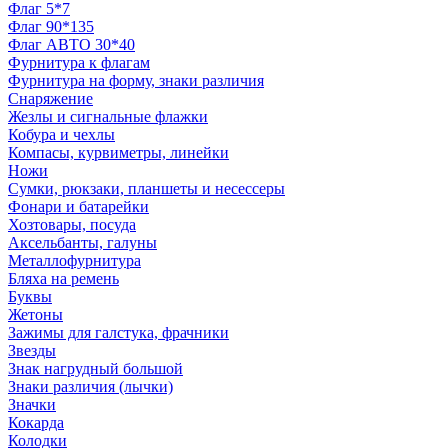
Флаг 5*7
Флаг 90*135
Флаг АВТО 30*40
Фурнитура к флагам
Фурнитура на форму, знаки различия
Снаряжение
Жезлы и сигнальные флажки
Кобура и чехлы
Компасы, курвиметры, линейки
Ножи
Сумки, рюкзаки, планшеты и несессеры
Фонари и батарейки
Хозтовары, посуда
Аксельбанты, галуны
Металлофурнитура
Бляха на ремень
Буквы
Жетоны
Зажимы для галстука, фрачники
Звезды
Знак нагрудный большой
Знаки различия (лычки)
Значки
Кокарда
Колодки