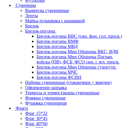
Футболки
Сувениры
Вымпелы сувенирные
Ленты
Майка-тельняшка с вышивкой
Брелок
Брелок-погоны
Брелок-погоны ВВС (син. фон. гол. просв.)
Брелок-погоны ВМФ
Брелок-погоны МВД
Брелок-погоны Мин Обороны ВКС, ВДВ
Брелок-погоны Мин Обороны Погран.
войска (ПВ), ФСБ, ФСО син. с зел. просв.
Брелок-погоны Мин Обороны сухопутн.
Брелок-погоны МЧС
Брелок-погоны ФСИН
Наборы сувенирные (стаканчики + ящичек)
Оформление конъяка
Термосы и термостаканы сувенирные
Фляжки сувенирные
Фуражка сувенирная
Флаги
Флаг 15*22
Флаг 30*45
Флаг 40*60