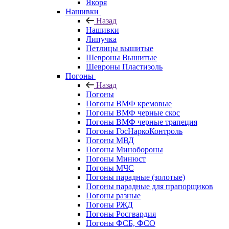
Якоря
Нашивки
Назад
Нашивки
Липучка
Петлицы вышитые
Шевроны Вышитые
Шевроны Пластизоль
Погоны
Назад
Погоны
Погоны ВМФ кремовые
Погоны ВМФ черные скос
Погоны ВМФ черные трапеция
Погоны ГосНаркоКонтроль
Погоны МВД
Погоны Минобороны
Погоны Минюст
Погоны МЧС
Погоны парадные (золотые)
Погоны парадные для прапорщиков
Погоны разные
Погоны РЖД
Погоны Росгвардия
Погоны ФСБ, ФСО