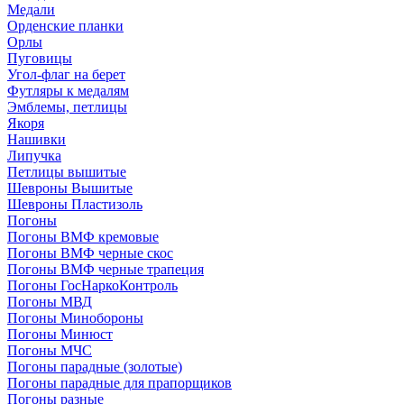
Медали
Орденские планки
Орлы
Пуговицы
Угол-флаг на берет
Футляры к медалям
Эмблемы, петлицы
Якоря
Нашивки
Липучка
Петлицы вышитые
Шевроны Вышитые
Шевроны Пластизоль
Погоны
Погоны ВМФ кремовые
Погоны ВМФ черные скос
Погоны ВМФ черные трапеция
Погоны ГосНаркоКонтроль
Погоны МВД
Погоны Минобороны
Погоны Минюст
Погоны МЧС
Погоны парадные (золотые)
Погоны парадные для прапорщиков
Погоны разные