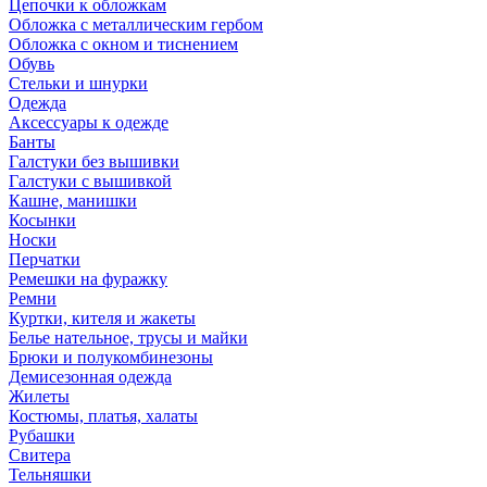
Цепочки к обложкам
Обложка с металлическим гербом
Обложка с окном и тиснением
Обувь
Стельки и шнурки
Одежда
Аксессуары к одежде
Банты
Галстуки без вышивки
Галстуки с вышивкой
Кашне, манишки
Косынки
Носки
Перчатки
Ремешки на фуражку
Ремни
Куртки, кителя и жакеты
Белье нательное, трусы и майки
Брюки и полукомбинезоны
Демисезонная одежда
Жилеты
Костюмы, платья, халаты
Рубашки
Свитера
Тельняшки