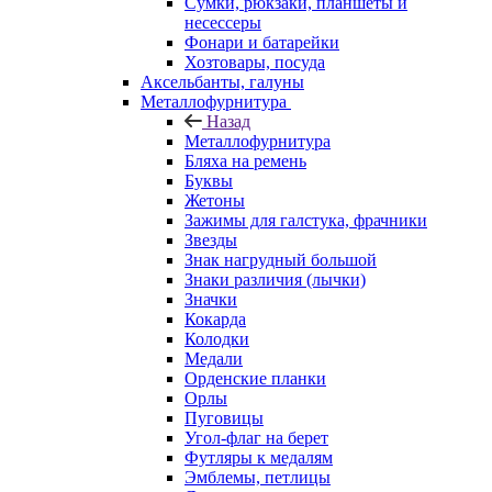
Сумки, рюкзаки, планшеты и
несессеры
Фонари и батарейки
Хозтовары, посуда
Аксельбанты, галуны
Металлофурнитура
Назад
Металлофурнитура
Бляха на ремень
Буквы
Жетоны
Зажимы для галстука, фрачники
Звезды
Знак нагрудный большой
Знаки различия (лычки)
Значки
Кокарда
Колодки
Медали
Орденские планки
Орлы
Пуговицы
Угол-флаг на берет
Футляры к медалям
Эмблемы, петлицы