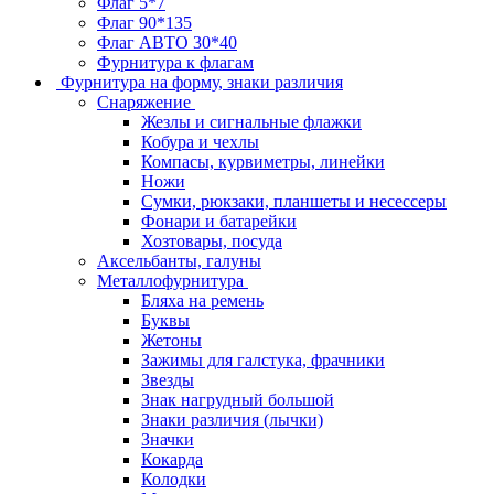
Флаг 5*7
Флаг 90*135
Флаг АВТО 30*40
Фурнитура к флагам
Фурнитура на форму, знаки различия
Снаряжение
Жезлы и сигнальные флажки
Кобура и чехлы
Компасы, курвиметры, линейки
Ножи
Сумки, рюкзаки, планшеты и несессеры
Фонари и батарейки
Хозтовары, посуда
Аксельбанты, галуны
Металлофурнитура
Бляха на ремень
Буквы
Жетоны
Зажимы для галстука, фрачники
Звезды
Знак нагрудный большой
Знаки различия (лычки)
Значки
Кокарда
Колодки