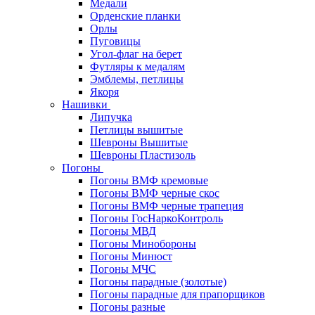
Медали
Орденские планки
Орлы
Пуговицы
Угол-флаг на берет
Футляры к медалям
Эмблемы, петлицы
Якоря
Нашивки
Липучка
Петлицы вышитые
Шевроны Вышитые
Шевроны Пластизоль
Погоны
Погоны ВМФ кремовые
Погоны ВМФ черные скос
Погоны ВМФ черные трапеция
Погоны ГосНаркоКонтроль
Погоны МВД
Погоны Минобороны
Погоны Минюст
Погоны МЧС
Погоны парадные (золотые)
Погоны парадные для прапорщиков
Погоны разные