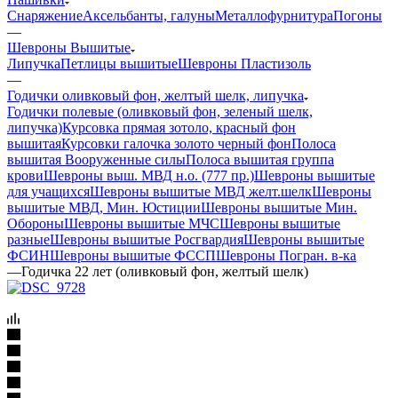
Снаряжение
Аксельбанты, галуны
Металлофурнитура
Погоны
—
Шевроны Вышитые
Липучка
Петлицы вышитые
Шевроны Пластизоль
—
Годички оливковый фон, желтый шелк, липучка
Годички полевые (оливковый фон, зеленый шелк,
липучка)
Курсовка прямая зотоло, красный фон
вышитая
Курсовки галочка золото черный фон
Полоса
вышитая Вооруженные силы
Полоса вышитая группа
крови
Шевроны выш. МВД н.о. (777 пр.)
Шевроны вышитые
для учащихся
Шевроны вышитые МВД желт.шелк
Шевроны
вышитые МВД, Мин. Юстиции
Шевроны вышитые Мин.
Обороны
Шевроны вышитые МЧС
Шевроны вышитые
разные
Шевроны вышитые Росгвардия
Шевроны вышитые
ФСИН
Шевроны вышитые ФССП
Шевроны Погран. в-ка
—
Годичка 22 лет (оливковый фон, желтый шелк)