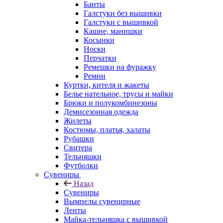
Банты
Галстуки без вышивки
Галстуки с вышивкой
Кашне, манишки
Косынки
Носки
Перчатки
Ремешки на фуражку
Ремни
Куртки, кителя и жакеты
Белье нательное, трусы и майки
Брюки и полукомбинезоны
Демисезонная одежда
Жилеты
Костюмы, платья, халаты
Рубашки
Свитера
Тельняшки
Футболки
Сувениры
Назад
Сувениры
Вымпелы сувенирные
Ленты
Майка-тельняшка с вышивкой