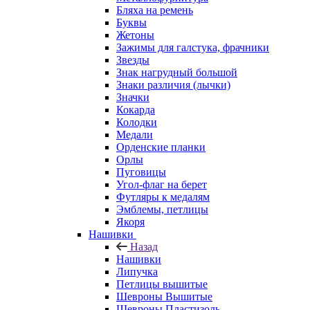
Бляха на ремень
Буквы
Жетоны
Зажимы для галстука, фрачники
Звезды
Знак нагрудный большой
Знаки различия (лычки)
Значки
Кокарда
Колодки
Медали
Орденские планки
Орлы
Пуговицы
Угол-флаг на берет
Футляры к медалям
Эмблемы, петлицы
Якоря
Нашивки
Назад
Нашивки
Липучка
Петлицы вышитые
Шевроны Вышитые
Шевроны Пластизоль