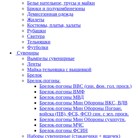
Белье нательное, трусы и майки
Брюки и полукомбинезоны
Демисезонная одежда
Жилеты
Костюмы, платья, халаты
Рубашки
Свитера
Тельняшки
Футболки
Сувениры
Вымпелы сувенирные
Ленты
Майка-тельняшка с вышивкой
Брелок
Брелок-погоны
Брелок-погоны ВВС (син. фон. гол. просв.)
Брелок-погоны ВМФ
Брелок-погоны МВД
Брелок-погоны Мин Обороны ВКС, ВДВ
Брелок-погоны Мин Обороны Погран.
войска (ПВ), ФСБ, ФСО син. с зел. просв.
Брелок-погоны Мин Обороны сухопутн.
Брелок-погоны МЧС
Брелок-погоны ФСИН
Наборы сувенирные (стаканчики + ящичек)