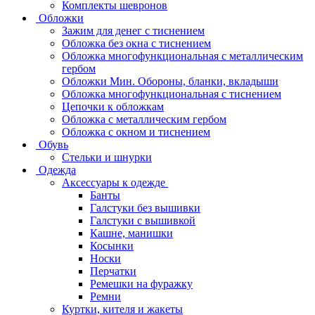
Комплекты шевронов
Обложки
Зажим для денег с тиснением
Обложка без окна с тиснением
Обложка многофункциональная с металлическим
гербом
Обложки Мин. Обороны, бланки, вкладыши
Обложка многофункциональная с тиснением
Цепочки к обложкам
Обложка с металлическим гербом
Обложка с окном и тиснением
Обувь
Стельки и шнурки
Одежда
Аксессуары к одежде
Банты
Галстуки без вышивки
Галстуки с вышивкой
Кашне, манишки
Косынки
Носки
Перчатки
Ремешки на фуражку
Ремни
Куртки, кителя и жакеты