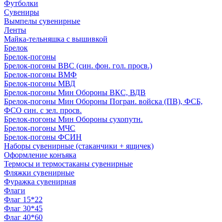
Футболки
Сувениры
Вымпелы сувенирные
Ленты
Майка-тельняшка с вышивкой
Брелок
Брелок-погоны
Брелок-погоны ВВС (син. фон. гол. просв.)
Брелок-погоны ВМФ
Брелок-погоны МВД
Брелок-погоны Мин Обороны ВКС, ВДВ
Брелок-погоны Мин Обороны Погран. войска (ПВ), ФСБ,
ФСО син. с зел. просв.
Брелок-погоны Мин Обороны сухопутн.
Брелок-погоны МЧС
Брелок-погоны ФСИН
Наборы сувенирные (стаканчики + ящичек)
Оформление конъяка
Термосы и термостаканы сувенирные
Фляжки сувенирные
Фуражка сувенирная
Флаги
Флаг 15*22
Флаг 30*45
Флаг 40*60