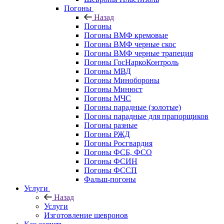
Погоны
Назад
Погоны
Погоны ВМФ кремовые
Погоны ВМФ черные скос
Погоны ВМФ черные трапеция
Погоны ГосНаркоКонтроль
Погоны МВД
Погоны Минобороны
Погоны Минюст
Погоны МЧС
Погоны парадные (золотые)
Погоны парадные для прапорщиков
Погоны разные
Погоны РЖД
Погоны Росгвардия
Погоны ФСБ, ФСО
Погоны ФСИН
Погоны ФССП
Фальш-погоны
Услуги
Назад
Услуги
Изготовление шевронов