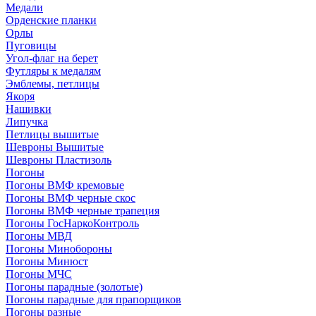
Медали
Орденские планки
Орлы
Пуговицы
Угол-флаг на берет
Футляры к медалям
Эмблемы, петлицы
Якоря
Нашивки
Липучка
Петлицы вышитые
Шевроны Вышитые
Шевроны Пластизоль
Погоны
Погоны ВМФ кремовые
Погоны ВМФ черные скос
Погоны ВМФ черные трапеция
Погоны ГосНаркоКонтроль
Погоны МВД
Погоны Минобороны
Погоны Минюст
Погоны МЧС
Погоны парадные (золотые)
Погоны парадные для прапорщиков
Погоны разные