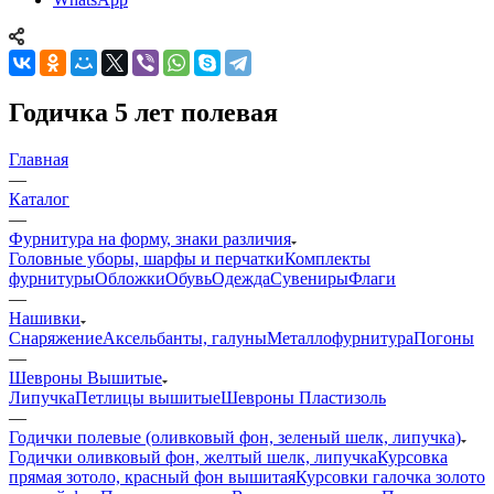
Годичка 5 лет полевая
Главная
—
Каталог
—
Фурнитура на форму, знаки различия
Головные уборы, шарфы и перчатки
Комплекты
фурнитуры
Обложки
Обувь
Одежда
Сувениры
Флаги
—
Нашивки
Снаряжение
Аксельбанты, галуны
Металлофурнитура
Погоны
—
Шевроны Вышитые
Липучка
Петлицы вышитые
Шевроны Пластизоль
—
Годички полевые (оливковый фон, зеленый шелк, липучка)
Годички оливковый фон, желтый шелк, липучка
Курсовка
прямая зотоло, красный фон вышитая
Курсовки галочка золото