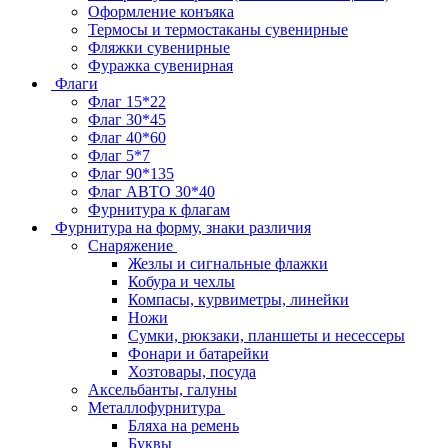
Оформление конъяка
Термосы и термостаканы сувенирные
Фляжки сувенирные
Фуражка сувенирная
Флаги
Флаг 15*22
Флаг 30*45
Флаг 40*60
Флаг 5*7
Флаг 90*135
Флаг АВТО 30*40
Фурнитура к флагам
Фурнитура на форму, знаки различия
Снаряжение
Жезлы и сигнальные флажки
Кобура и чехлы
Компасы, курвиметры, линейки
Ножи
Сумки, рюкзаки, планшеты и несессеры
Фонари и батарейки
Хозтовары, посуда
Аксельбанты, галуны
Металлофурнитура
Бляха на ремень
Буквы