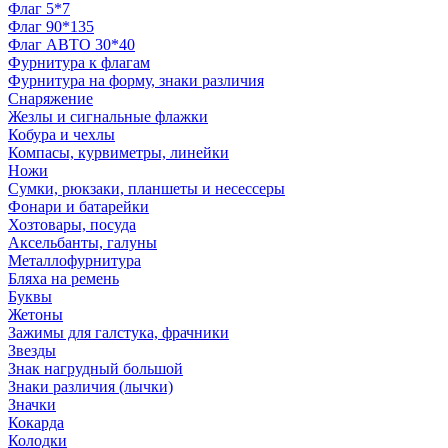
Флаг 5*7
Флаг 90*135
Флаг АВТО 30*40
Фурнитура к флагам
Фурнитура на форму, знаки различия
Снаряжение
Жезлы и сигнальные флажки
Кобура и чехлы
Компасы, курвиметры, линейки
Ножи
Сумки, рюкзаки, планшеты и несессеры
Фонари и батарейки
Хозтовары, посуда
Аксельбанты, галуны
Металлофурнитура
Бляха на ремень
Буквы
Жетоны
Зажимы для галстука, фрачники
Звезды
Знак нагрудный большой
Знаки различия (лычки)
Значки
Кокарда
Колодки