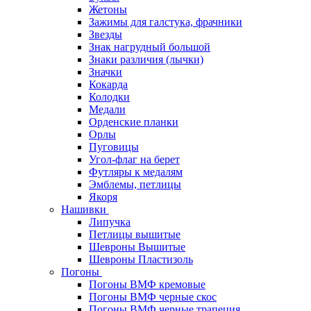
Жетоны
Зажимы для галстука, фрачники
Звезды
Знак нагрудный большой
Знаки различия (лычки)
Значки
Кокарда
Колодки
Медали
Орденские планки
Орлы
Пуговицы
Угол-флаг на берет
Футляры к медалям
Эмблемы, петлицы
Якоря
Нашивки
Липучка
Петлицы вышитые
Шевроны Вышитые
Шевроны Пластизоль
Погоны
Погоны ВМФ кремовые
Погоны ВМФ черные скос
Погоны ВМФ черные трапеция