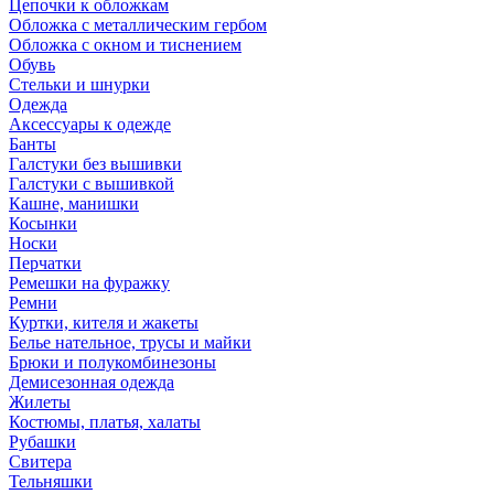
Цепочки к обложкам
Обложка с металлическим гербом
Обложка с окном и тиснением
Обувь
Стельки и шнурки
Одежда
Аксессуары к одежде
Банты
Галстуки без вышивки
Галстуки с вышивкой
Кашне, манишки
Косынки
Носки
Перчатки
Ремешки на фуражку
Ремни
Куртки, кителя и жакеты
Белье нательное, трусы и майки
Брюки и полукомбинезоны
Демисезонная одежда
Жилеты
Костюмы, платья, халаты
Рубашки
Свитера
Тельняшки