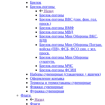
Брелок
Брелок-погоны
Назад
Брелок-погоны
Брелок-погоны ВВС (син. фон. гол.
просв.)
Брелок-погоны ВМФ
Брелок-погоны МВД
Брелок-погоны Мин Обороны ВКС,
ВДВ
Брелок-погоны Мин Обороны Погран.
войска (ПВ), ФСБ, ФСО син. с зел.
просв.
Брелок-погоны Мин Обороны
сухопутн.
Брелок-погоны МЧС
Брелок-погоны ФСИН
Наборы сувенирные (стаканчики + ящичек)
Оформление конъяка
Термосы и термостаканы сувенирные
Фляжки сувенирные
Фуражка сувенирная
Флаги
Назад
Флаги