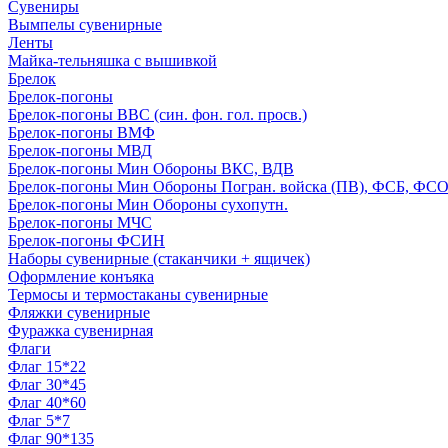
Сувениры
Вымпелы сувенирные
Ленты
Майка-тельняшка с вышивкой
Брелок
Брелок-погоны
Брелок-погоны ВВС (син. фон. гол. просв.)
Брелок-погоны ВМФ
Брелок-погоны МВД
Брелок-погоны Мин Обороны ВКС, ВДВ
Брелок-погоны Мин Обороны Погран. войска (ПВ), ФСБ, ФСО с
Брелок-погоны Мин Обороны сухопутн.
Брелок-погоны МЧС
Брелок-погоны ФСИН
Наборы сувенирные (стаканчики + ящичек)
Оформление конъяка
Термосы и термостаканы сувенирные
Фляжки сувенирные
Фуражка сувенирная
Флаги
Флаг 15*22
Флаг 30*45
Флаг 40*60
Флаг 5*7
Флаг 90*135