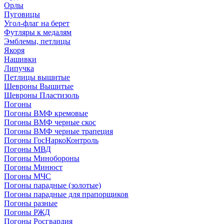
Орлы
Пуговицы
Угол-флаг на берет
Футляры к медалям
Эмблемы, петлицы
Якоря
Нашивки
Липучка
Петлицы вышитые
Шевроны Вышитые
Шевроны Пластизоль
Погоны
Погоны ВМФ кремовые
Погоны ВМФ черные скос
Погоны ВМФ черные трапеция
Погоны ГосНаркоКонтроль
Погоны МВД
Погоны Минобороны
Погоны Минюст
Погоны МЧС
Погоны парадные (золотые)
Погоны парадные для прапорщиков
Погоны разные
Погоны РЖД
Погоны Росгвардия