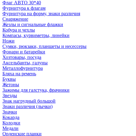
Флаг АВТО 30*40
Фурнитура к флагам
Фурнитура на форму, знаки различия
Снаряжение
Жезлы и сигнальные флажки
Кобура и чехлы
Компасы, курвиметры, линейки
Ножи
Сумки, рюкзаки, планшеты и несессеры
Фонари и батарейки
Хозтовары, посуда
Аксельбанты, галуны
Металлофурнитура
Бляха на ремень
Буквы
Жетоны
Зажимы для галстука, фрачники
Звезды
Знак нагрудный большой
Знаки различия (лычки)
Значки
Кокарда
Колодки
Медали
Орденские планки