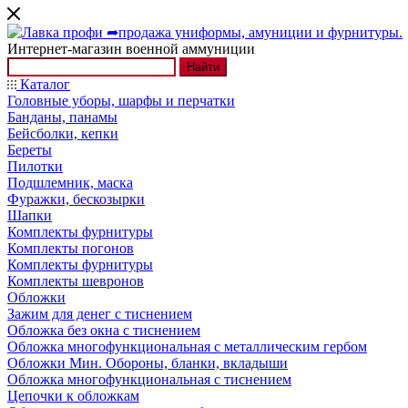
Интернет-магазин военной аммуниции
Найти
Каталог
Головные уборы, шарфы и перчатки
Банданы, панамы
Бейсболки, кепки
Береты
Пилотки
Подшлемник, маска
Фуражки, бескозырки
Шапки
Комплекты фурнитуры
Комплекты погонов
Комплекты фурнитуры
Комплекты шевронов
Обложки
Зажим для денег с тиснением
Обложка без окна с тиснением
Обложка многофункциональная с металлическим гербом
Обложки Мин. Обороны, бланки, вкладыши
Обложка многофункциональная с тиснением
Цепочки к обложкам