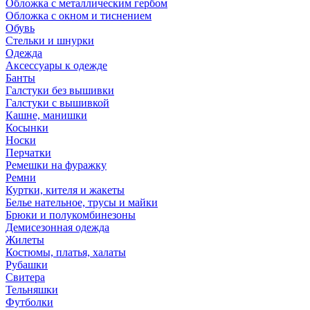
Обложка с металлическим гербом
Обложка с окном и тиснением
Обувь
Стельки и шнурки
Одежда
Аксессуары к одежде
Банты
Галстуки без вышивки
Галстуки с вышивкой
Кашне, манишки
Косынки
Носки
Перчатки
Ремешки на фуражку
Ремни
Куртки, кителя и жакеты
Белье нательное, трусы и майки
Брюки и полукомбинезоны
Демисезонная одежда
Жилеты
Костюмы, платья, халаты
Рубашки
Свитера
Тельняшки
Футболки