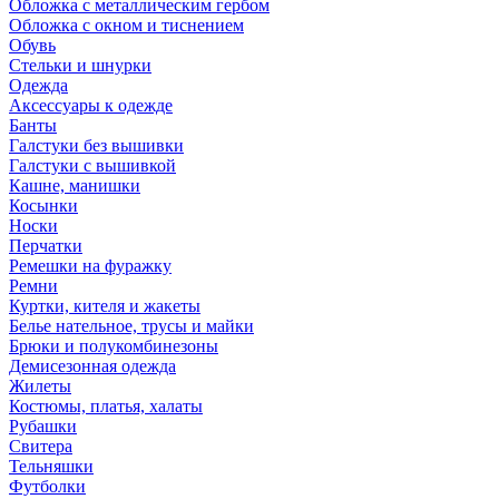
Обложка с металлическим гербом
Обложка с окном и тиснением
Обувь
Стельки и шнурки
Одежда
Аксессуары к одежде
Банты
Галстуки без вышивки
Галстуки с вышивкой
Кашне, манишки
Косынки
Носки
Перчатки
Ремешки на фуражку
Ремни
Куртки, кителя и жакеты
Белье нательное, трусы и майки
Брюки и полукомбинезоны
Демисезонная одежда
Жилеты
Костюмы, платья, халаты
Рубашки
Свитера
Тельняшки
Футболки