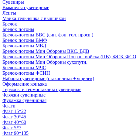
Сувениры
Вымпелы сувенирные
Ленты
Майка-тельняшка с вышивкой
Брелок
Брелок-погоны
Брелок-погоны ВВС (син. фон. гол. просв.)
Брелок-погоны ВМФ
Брелок-погоны МВД
Брелок-погоны Мин Обороны ВКС, ВДВ
Брелок-погоны Мин Обороны Погран. войска (ПВ), ФСБ, ФСО с
Брелок-погоны Мин Обороны сухопутн.
Брелок-погоны МЧС
Брелок-погоны ФСИН
Наборы сувенирные (стаканчики + ящичек)
Оформление конъяка
Термосы и термостаканы сувенирные
Фляжки сувенирные
Фуражка сувенирная
Флаги
Флаг 15*22
Флаг 30*45
Флаг 40*60
Флаг 5*7
Флаг 90*135