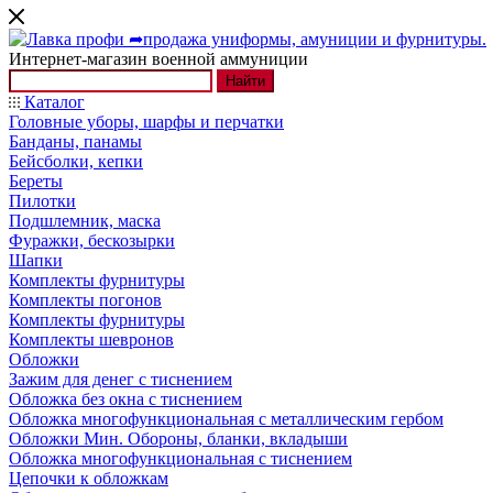
Интернет-магазин военной аммуниции
Найти
Каталог
Головные уборы, шарфы и перчатки
Банданы, панамы
Бейсболки, кепки
Береты
Пилотки
Подшлемник, маска
Фуражки, бескозырки
Шапки
Комплекты фурнитуры
Комплекты погонов
Комплекты фурнитуры
Комплекты шевронов
Обложки
Зажим для денег с тиснением
Обложка без окна с тиснением
Обложка многофункциональная с металлическим гербом
Обложки Мин. Обороны, бланки, вкладыши
Обложка многофункциональная с тиснением
Цепочки к обложкам