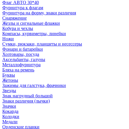
Флаг АВТО 30*40
Фурнитура к флагам
Фурнитура на форму, знаки различия
Снаряжение
Жезлы и сигнальные флажки
Кобура и чехлы
Компасы, курвиметры, линейки
Ножи
Сумки, рюкзаки, планшеты и несессеры
Фонари и батарейки
Хозтовары, посуда
Аксельбанты, галуны
Металлофурнитура
Бляха на ремень
Буквы
Жетоны
Зажимы для галстука, фрачники
Звезды
Знак нагрудный большой
Знаки различия (лычки)
Значки
Кокарда
Колодки
Медали
Орденские планки