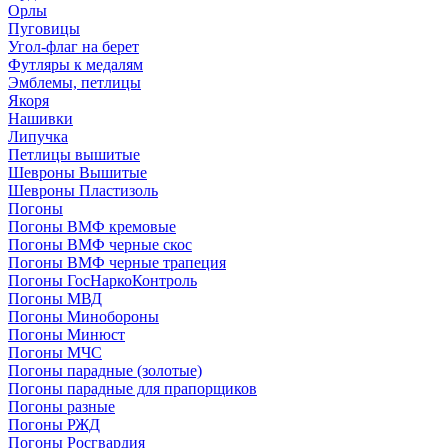
Орлы
Пуговицы
Угол-флаг на берет
Футляры к медалям
Эмблемы, петлицы
Якоря
Нашивки
Липучка
Петлицы вышитые
Шевроны Вышитые
Шевроны Пластизоль
Погоны
Погоны ВМФ кремовые
Погоны ВМФ черные скос
Погоны ВМФ черные трапеция
Погоны ГосНаркоКонтроль
Погоны МВД
Погоны Минобороны
Погоны Минюст
Погоны МЧС
Погоны парадные (золотые)
Погоны парадные для прапорщиков
Погоны разные
Погоны РЖД
Погоны Росгвардия