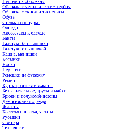
Цепочки к обложкам
Обложка с металлическим гербом
Обложка с окном и тиснением
Обувь
Стельки и шнурки
Одежда
Аксессуары к одежде
Банты
Галстуки без вышивки
Галстуки с вышивкой
Кашне, манишки
Косынки
Носки
Перчатки
Ремешки на фуражку
Ремни
Куртки, кителя и жакеты
Белье нательное, трусы и майки
Брюки и полукомбинезоны
Демисезонная одежда
Жилеты
Костюмы, платья, халаты
Рубашки
Свитера
Тельняшки