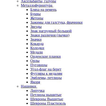
Аксельбанты, галуны
Металлофурнитура
Бляха на ремень
Буквы
Жетоны
Зажимы для галстука, фрачники
Звезды
Знак нагрудный большой
Знаки различия (лычки)
Значки
Кокарда
Колодки
Медали
Орденские планки
Орлы
Пуговицы
Угол-флаг на берет
Футляры к медалям
Эмблемы, петлицы
Якоря
Нашивки
Липучка
Петлицы вышитые
Шевроны Вышитые
Шевроны Пластизоль