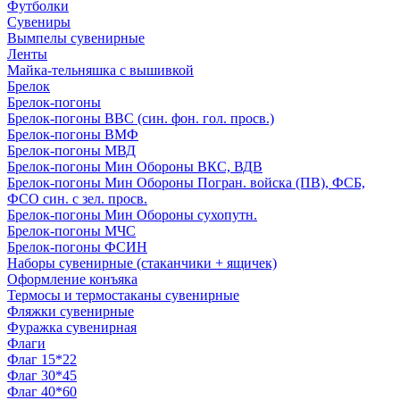
Футболки
Сувениры
Вымпелы сувенирные
Ленты
Майка-тельняшка с вышивкой
Брелок
Брелок-погоны
Брелок-погоны ВВС (син. фон. гол. просв.)
Брелок-погоны ВМФ
Брелок-погоны МВД
Брелок-погоны Мин Обороны ВКС, ВДВ
Брелок-погоны Мин Обороны Погран. войска (ПВ), ФСБ,
ФСО син. с зел. просв.
Брелок-погоны Мин Обороны сухопутн.
Брелок-погоны МЧС
Брелок-погоны ФСИН
Наборы сувенирные (стаканчики + ящичек)
Оформление конъяка
Термосы и термостаканы сувенирные
Фляжки сувенирные
Фуражка сувенирная
Флаги
Флаг 15*22
Флаг 30*45
Флаг 40*60