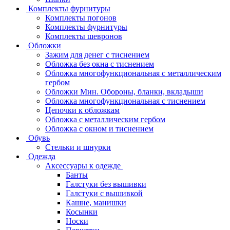
Комплекты фурнитуры
Комплекты погонов
Комплекты фурнитуры
Комплекты шевронов
Обложки
Зажим для денег с тиснением
Обложка без окна с тиснением
Обложка многофункциональная с металлическим
гербом
Обложки Мин. Обороны, бланки, вкладыши
Обложка многофункциональная с тиснением
Цепочки к обложкам
Обложка с металлическим гербом
Обложка с окном и тиснением
Обувь
Стельки и шнурки
Одежда
Аксессуары к одежде
Банты
Галстуки без вышивки
Галстуки с вышивкой
Кашне, манишки
Косынки
Носки