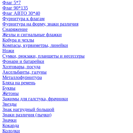
Флаг 5*7
Флаг 90*135
Флаг АВТО 30*40
Фурнитура к флагам
Фурнитура на форму, знаки различия
Снаряжение
Жезлы и сигнальные флажки
Кобура и чехлы
Компасы, курвиметры, линейки
Ножи
Сумки, рюкзаки, планшеты и несессеры
Фонари и батарейки
Хозтовары, посуда
Аксельбанты, галуны
Металлофурнитура
Бляха на ремень
Буквы
Жетоны
Зажимы для галстука, фрачники
Звезды
Знак нагрудный большой
Знаки различия (лычки)
Значки
Кокарда
Колодки