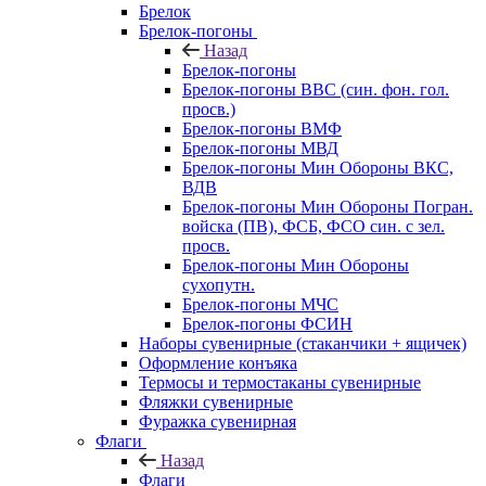
Брелок
Брелок-погоны
Назад
Брелок-погоны
Брелок-погоны ВВС (син. фон. гол.
просв.)
Брелок-погоны ВМФ
Брелок-погоны МВД
Брелок-погоны Мин Обороны ВКС,
ВДВ
Брелок-погоны Мин Обороны Погран.
войска (ПВ), ФСБ, ФСО син. с зел.
просв.
Брелок-погоны Мин Обороны
сухопутн.
Брелок-погоны МЧС
Брелок-погоны ФСИН
Наборы сувенирные (стаканчики + ящичек)
Оформление конъяка
Термосы и термостаканы сувенирные
Фляжки сувенирные
Фуражка сувенирная
Флаги
Назад
Флаги