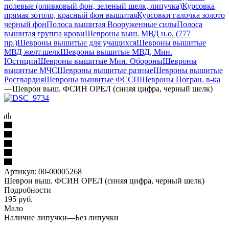
полевые (оливковый фон, зеленый шелк, липучка)
Курсовка
прямая зотоло, красный фон вышитая
Курсовки галочка золото
черный фон
Полоса вышитая Вооруженные силы
Полоса
вышитая группа крови
Шевроны выш. МВД н.о. (777
пр.)
Шевроны вышитые для учащихся
Шевроны вышитые
МВД желт.шелк
Шевроны вышитые МВД, Мин.
Юстиции
Шевроны вышитые Мин. Обороны
Шевроны
вышитые МЧС
Шевроны вышитые разные
Шевроны вышитые
Росгвардия
Шевроны вышитые ФССП
Шевроны Погран. в-ка
—
Шеврон выш. ФСИН ОРЕЛ (синяя цифра, черный шелк)
Артикул:
00-00005268
Шеврон выш. ФСИН ОРЕЛ (синяя цифра, черный шелк)
Подробности
195
руб.
Мало
Наличие липучки
—
Без липучки