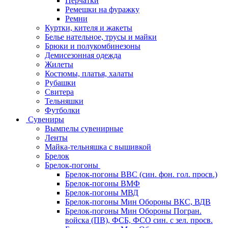
Перчатки
Ремешки на фуражку
Ремни
Куртки, кителя и жакеты
Белье нательное, трусы и майки
Брюки и полукомбинезоны
Демисезонная одежда
Жилеты
Костюмы, платья, халаты
Рубашки
Свитера
Тельняшки
Футболки
Сувениры
Вымпелы сувенирные
Ленты
Майка-тельняшка с вышивкой
Брелок
Брелок-погоны
Брелок-погоны ВВС (син. фон. гол. просв.)
Брелок-погоны ВМФ
Брелок-погоны МВД
Брелок-погоны Мин Обороны ВКС, ВДВ
Брелок-погоны Мин Обороны Погран.
войска (ПВ), ФСБ, ФСО син. с зел. просв.