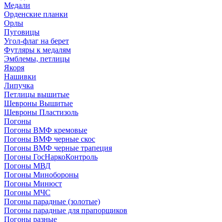
Медали
Орденские планки
Орлы
Пуговицы
Угол-флаг на берет
Футляры к медалям
Эмблемы, петлицы
Якоря
Нашивки
Липучка
Петлицы вышитые
Шевроны Вышитые
Шевроны Пластизоль
Погоны
Погоны ВМФ кремовые
Погоны ВМФ черные скос
Погоны ВМФ черные трапеция
Погоны ГосНаркоКонтроль
Погоны МВД
Погоны Минобороны
Погоны Минюст
Погоны МЧС
Погоны парадные (золотые)
Погоны парадные для прапорщиков
Погоны разные