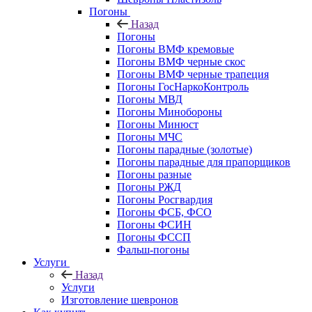
Погоны
Назад
Погоны
Погоны ВМФ кремовые
Погоны ВМФ черные скос
Погоны ВМФ черные трапеция
Погоны ГосНаркоКонтроль
Погоны МВД
Погоны Минобороны
Погоны Минюст
Погоны МЧС
Погоны парадные (золотые)
Погоны парадные для прапорщиков
Погоны разные
Погоны РЖД
Погоны Росгвардия
Погоны ФСБ, ФСО
Погоны ФСИН
Погоны ФССП
Фальш-погоны
Услуги
Назад
Услуги
Изготовление шевронов