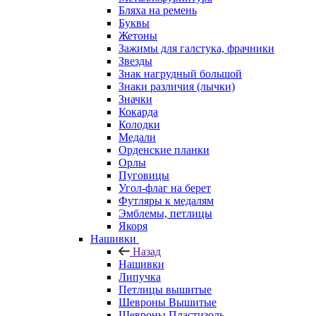
Бляха на ремень
Буквы
Жетоны
Зажимы для галстука, фрачники
Звезды
Знак нагрудный большой
Знаки различия (лычки)
Значки
Кокарда
Колодки
Медали
Орденские планки
Орлы
Пуговицы
Угол-флаг на берет
Футляры к медалям
Эмблемы, петлицы
Якоря
Нашивки
Назад
Нашивки
Липучка
Петлицы вышитые
Шевроны Вышитые
Шевроны Пластизоль