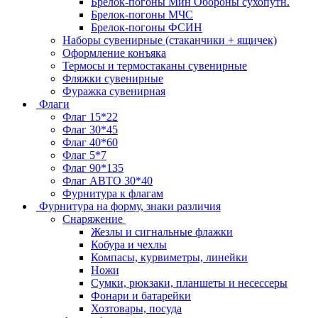
Брелок-погоны Мин Обороны сухопутн.
Брелок-погоны МЧС
Брелок-погоны ФСИН
Наборы сувенирные (стаканчики + ящичек)
Оформление конъяка
Термосы и термостаканы сувенирные
Фляжки сувенирные
Фуражка сувенирная
Флаги
Флаг 15*22
Флаг 30*45
Флаг 40*60
Флаг 5*7
Флаг 90*135
Флаг АВТО 30*40
Фурнитура к флагам
Фурнитура на форму, знаки различия
Снаряжение
Жезлы и сигнальные флажки
Кобура и чехлы
Компасы, курвиметры, линейки
Ножи
Сумки, рюкзаки, планшеты и несессеры
Фонари и батарейки
Хозтовары, посуда