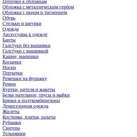
Цепочки к обложкам
Обложка с металлическим гербом
Обложка с окном и тиснением
Обувь
Стельки и шнурки
Одежда
Аксессуары к одежде
Банты
Галстуки без вышивки
Галстуки с вышивкой
Кашне, манишки
Косынки
Носки
Перчатки
Ремешки на фуражку
Ремни
Куртки, кителя и жакеты
Белье нательное, трусы и майки
Брюки и полукомбинезоны
Демисезонная одежда
Жилеты
Костюмы, платья, халаты
Рубашки
Свитера
Тельняшки