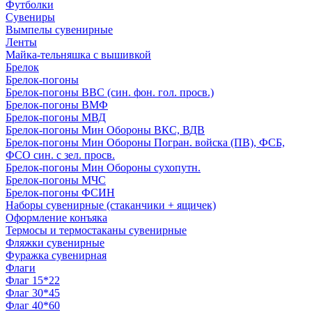
Футболки
Сувениры
Вымпелы сувенирные
Ленты
Майка-тельняшка с вышивкой
Брелок
Брелок-погоны
Брелок-погоны ВВС (син. фон. гол. просв.)
Брелок-погоны ВМФ
Брелок-погоны МВД
Брелок-погоны Мин Обороны ВКС, ВДВ
Брелок-погоны Мин Обороны Погран. войска (ПВ), ФСБ,
ФСО син. с зел. просв.
Брелок-погоны Мин Обороны сухопутн.
Брелок-погоны МЧС
Брелок-погоны ФСИН
Наборы сувенирные (стаканчики + ящичек)
Оформление конъяка
Термосы и термостаканы сувенирные
Фляжки сувенирные
Фуражка сувенирная
Флаги
Флаг 15*22
Флаг 30*45
Флаг 40*60