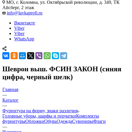
МО, г. Коломна, ул. Октябрьской революции, д. 349, ТК
Айсберг, 2 этаж
info@lavkaprofi.ru
Вконтакте
Viber
Viber
WhatsApp
Шеврон выш. ФСИН ЗАКОН (синяя
цифра, черный шелк)
Главная
—
Каталог
—
Фурнитура на форму, знаки различия
Головные уборы, шарфы и перчатки
Комплекты
фурнитуры
Обложки
Обувь
Одежда
Сувениры
Флаги
—
Нашивки