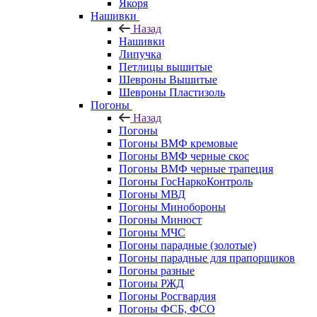
Якоря
Нашивки
Назад
Нашивки
Липучка
Петлицы вышитые
Шевроны Вышитые
Шевроны Пластизоль
Погоны
Назад
Погоны
Погоны ВМФ кремовые
Погоны ВМФ черные скос
Погоны ВМФ черные трапеция
Погоны ГосНаркоКонтроль
Погоны МВД
Погоны Минобороны
Погоны Минюст
Погоны МЧС
Погоны парадные (золотые)
Погоны парадные для прапорщиков
Погоны разные
Погоны РЖД
Погоны Росгвардия
Погоны ФСБ, ФСО