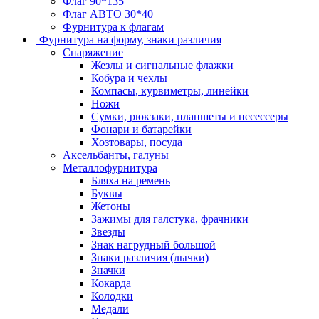
Флаг 90*135
Флаг АВТО 30*40
Фурнитура к флагам
Фурнитура на форму, знаки различия
Снаряжение
Жезлы и сигнальные флажки
Кобура и чехлы
Компасы, курвиметры, линейки
Ножи
Сумки, рюкзаки, планшеты и несессеры
Фонари и батарейки
Хозтовары, посуда
Аксельбанты, галуны
Металлофурнитура
Бляха на ремень
Буквы
Жетоны
Зажимы для галстука, фрачники
Звезды
Знак нагрудный большой
Знаки различия (лычки)
Значки
Кокарда
Колодки
Медали