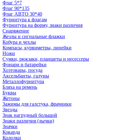
Флаг 5*7
Флаг 90*135
Флаг АВТО 30*40
Фурнитура к флагам
Фурнитура на форму, знаки различия
Снаряжение
Жезлы и сигнальные флажки
Кобура и чехлы
Компасы, курвиметры, линейки
Ножи
Сумки, рюкзаки, планшеты и несессеры
Фонари и батарейки
Хозтовары, посуда
Аксельбанты, галуны
Металлофурнитура
Бляха на ремень
Буквы
Жетоны
Зажимы для галстука, фрачники
Звезды
Знак нагрудный большой
Знаки различия (лычки)
Значки
Кокарда
Колодки