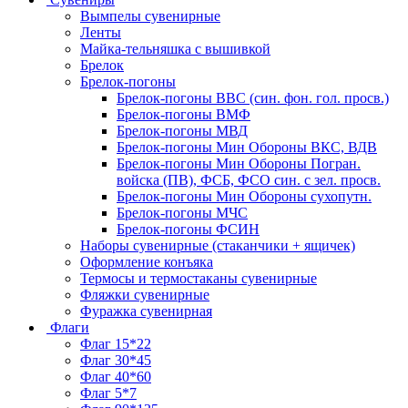
Вымпелы сувенирные
Ленты
Майка-тельняшка с вышивкой
Брелок
Брелок-погоны
Брелок-погоны ВВС (син. фон. гол. просв.)
Брелок-погоны ВМФ
Брелок-погоны МВД
Брелок-погоны Мин Обороны ВКС, ВДВ
Брелок-погоны Мин Обороны Погран.
войска (ПВ), ФСБ, ФСО син. с зел. просв.
Брелок-погоны Мин Обороны сухопутн.
Брелок-погоны МЧС
Брелок-погоны ФСИН
Наборы сувенирные (стаканчики + ящичек)
Оформление конъяка
Термосы и термостаканы сувенирные
Фляжки сувенирные
Фуражка сувенирная
Флаги
Флаг 15*22
Флаг 30*45
Флаг 40*60
Флаг 5*7