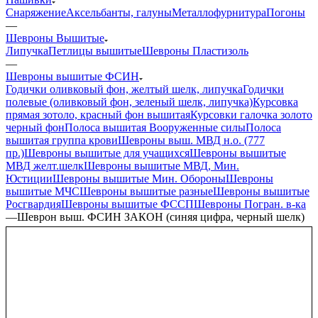
Снаряжение
Аксельбанты, галуны
Металлофурнитура
Погоны
—
Шевроны Вышитые
Липучка
Петлицы вышитые
Шевроны Пластизоль
—
Шевроны вышитые ФСИН
Годички оливковый фон, желтый шелк, липучка
Годички
полевые (оливковый фон, зеленый шелк, липучка)
Курсовка
прямая зотоло, красный фон вышитая
Курсовки галочка золото
черный фон
Полоса вышитая Вооруженные силы
Полоса
вышитая группа крови
Шевроны выш. МВД н.о. (777
пр.)
Шевроны вышитые для учащихся
Шевроны вышитые
МВД желт.шелк
Шевроны вышитые МВД, Мин.
Юстиции
Шевроны вышитые Мин. Обороны
Шевроны
вышитые МЧС
Шевроны вышитые разные
Шевроны вышитые
Росгвардия
Шевроны вышитые ФССП
Шевроны Погран. в-ка
—
Шеврон выш. ФСИН ЗАКОН (синяя цифра, черный шелк)