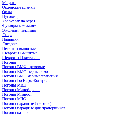
Медали
Орденские планки
Орлы
Пуговицы
Угол-флаг на берет
Футляры к медалям
Эмблемы, петлицы
Якоря
Нашивки
Липучка
Петлицы вышитые
Шевроны Вышитые
Шевроны Пластизоль
Погоны
Погоны ВМФ кремовые
Погоны ВМФ черные скос
Погоны ВМФ черные трапеция
Погоны ГосНаркоКонтроль
Погоны МВД
Погоны Минобороны
Погоны Минюст
Погоны МЧС
Погоны парадные (золотые)
Погоны парадные для прапорщиков
Погоны разные