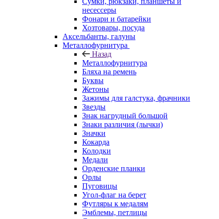
Сумки, рюкзаки, планшеты и
несессеры
Фонари и батарейки
Хозтовары, посуда
Аксельбанты, галуны
Металлофурнитура
Назад
Металлофурнитура
Бляха на ремень
Буквы
Жетоны
Зажимы для галстука, фрачники
Звезды
Знак нагрудный большой
Знаки различия (лычки)
Значки
Кокарда
Колодки
Медали
Орденские планки
Орлы
Пуговицы
Угол-флаг на берет
Футляры к медалям
Эмблемы, петлицы