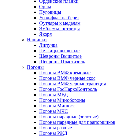
Орденские планки
Орлы
Пуговицы
Угол-флаг на берет
Футляры к медалям
Эмблемы, петлицы
Якоря
Нашивки
Липучка
Петлицы вышитые
Шевроны Вышитые
Шевроны Пластизоль
Погоны
Погоны ВМФ кремовые
Погоны ВМФ черные скос
Погоны ВМФ черные трапеция
Погоны ГосНаркоКонтроль
Погоны МВД
Погоны Минобороны
Погоны Минюст
Погоны МЧС
Погоны парадные (золотые)
Погоны парадные для прапорщиков
Погоны разные
Погоны РЖД