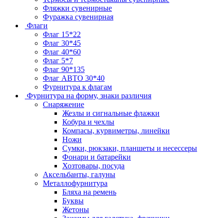
Фляжки сувенирные
Фуражка сувенирная
Флаги
Флаг 15*22
Флаг 30*45
Флаг 40*60
Флаг 5*7
Флаг 90*135
Флаг АВТО 30*40
Фурнитура к флагам
Фурнитура на форму, знаки различия
Снаряжение
Жезлы и сигнальные флажки
Кобура и чехлы
Компасы, курвиметры, линейки
Ножи
Сумки, рюкзаки, планшеты и несессеры
Фонари и батарейки
Хозтовары, посуда
Аксельбанты, галуны
Металлофурнитура
Бляха на ремень
Буквы
Жетоны