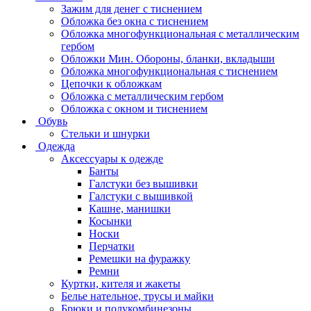
Зажим для денег с тиснением
Обложка без окна с тиснением
Обложка многофункциональная с металлическим
гербом
Обложки Мин. Обороны, бланки, вкладыши
Обложка многофункциональная с тиснением
Цепочки к обложкам
Обложка с металлическим гербом
Обложка с окном и тиснением
Обувь
Стельки и шнурки
Одежда
Аксессуары к одежде
Банты
Галстуки без вышивки
Галстуки с вышивкой
Кашне, манишки
Косынки
Носки
Перчатки
Ремешки на фуражку
Ремни
Куртки, кителя и жакеты
Белье нательное, трусы и майки
Брюки и полукомбинезоны