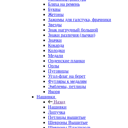
Бляха на ремень
Буквы
Жетоны
Зажимы для галстука, фрачники
Звезды
Знак нагрудный большой
Знаки различия (лычки)
Значки
Кокарда
Колодки
Медали
Орденские планки
Орлы
Пуговицы
Угол-флаг на берет
Футляры к медалям
Эмблемы, петлицы
Якоря
Нашивки
Назад
Нашивки
Липучка
Петлицы вышитые
Шевроны Вышитые
Шевроны Пластизоль