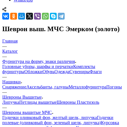
Шеврон выш. МЧС Эмерком (золото)
Главная
—
Каталог
—
Фурнитура на форму, знаки различия
Головные уборы, шарфы и перчатки
Комплекты
фурнитуры
Обложки
Обувь
Одежда
Сувениры
Флаги
—
Нашивки
Снаряжение
Аксельбанты, галуны
Металлофурнитура
Погоны
—
Шевроны Вышитые
Липучка
Петлицы вышитые
Шевроны Пластизоль
—
Шевроны вышитые МЧС
Годички оливковый фон, желтый шелк, липучка
Годички
полевые (оливковый фон, зеленый шелк, липучка)
Курсовка