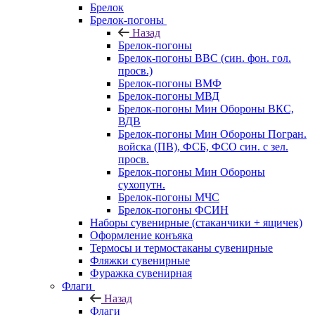
Брелок
Брелок-погоны
Назад
Брелок-погоны
Брелок-погоны ВВС (син. фон. гол.
просв.)
Брелок-погоны ВМФ
Брелок-погоны МВД
Брелок-погоны Мин Обороны ВКС,
ВДВ
Брелок-погоны Мин Обороны Погран.
войска (ПВ), ФСБ, ФСО син. с зел.
просв.
Брелок-погоны Мин Обороны
сухопутн.
Брелок-погоны МЧС
Брелок-погоны ФСИН
Наборы сувенирные (стаканчики + ящичек)
Оформление конъяка
Термосы и термостаканы сувенирные
Фляжки сувенирные
Фуражка сувенирная
Флаги
Назад
Флаги