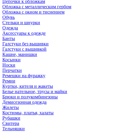
Цепочки к обложкам
Обложка с металлическим гербом
Обложка с окном и тиснением
Обувь
Стельки и шнурки
Одежда
Аксессуары к одежде
Банты
Галстуки без вышивки
Галстуки с вышивкой
Кашне, манишки
Косынки
Носки
Перчатки
Ремешки на фуражку
Ремни
Куртки, кителя и жакеты
Белье нательное, трусы и майки
Брюки и полукомбинезоны
Демисезонная одежда
Жилеты
Костюмы, платья, халаты
Рубашки
Свитера
Тельняшки