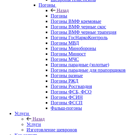
Погоны
Назад
Погоны
Погоны ВМФ кремовые
Погоны ВМФ черные скос
Погоны ВМФ черные трапеция
Погоны ГосНаркоКонтроль
Погоны МВД
Погоны Минобороны
Погоны Минюст
Погоны МЧС
Погоны парадные (золотые)
Погоны парадные для прапорщиков
Погоны разные
Погоны РЖД
Погоны Росгвардия
Погоны ФСБ, ФСО
Погоны ФСИН
Погоны ФССП
Фальш-погоны
Услуги
Назад
Услуги
Изготовление шевронов