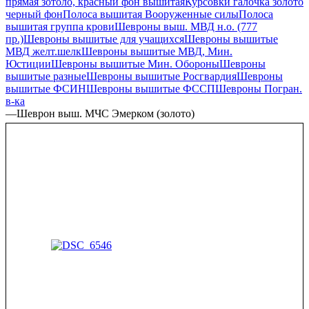
прямая зотоло, красный фон вышитая
Курсовки галочка золото
черный фон
Полоса вышитая Вооруженные силы
Полоса
вышитая группа крови
Шевроны выш. МВД н.о. (777
пр.)
Шевроны вышитые для учащихся
Шевроны вышитые
МВД желт.шелк
Шевроны вышитые МВД, Мин.
Юстиции
Шевроны вышитые Мин. Обороны
Шевроны
вышитые разные
Шевроны вышитые Росгвардия
Шевроны
вышитые ФСИН
Шевроны вышитые ФССП
Шевроны Погран.
в-ка
—
Шеврон выш. МЧС Эмерком (золото)