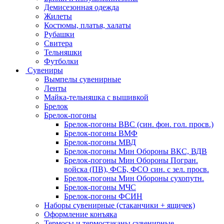
Демисезонная одежда
Жилеты
Костюмы, платья, халаты
Рубашки
Свитера
Тельняшки
Футболки
Сувениры
Вымпелы сувенирные
Ленты
Майка-тельняшка с вышивкой
Брелок
Брелок-погоны
Брелок-погоны ВВС (син. фон. гол. просв.)
Брелок-погоны ВМФ
Брелок-погоны МВД
Брелок-погоны Мин Обороны ВКС, ВДВ
Брелок-погоны Мин Обороны Погран.
войска (ПВ), ФСБ, ФСО син. с зел. просв.
Брелок-погоны Мин Обороны сухопутн.
Брелок-погоны МЧС
Брелок-погоны ФСИН
Наборы сувенирные (стаканчики + ящичек)
Оформление конъяка
Термосы и термостаканы сувенирные