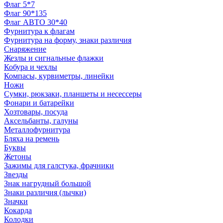
Флаг 5*7
Флаг 90*135
Флаг АВТО 30*40
Фурнитура к флагам
Фурнитура на форму, знаки различия
Снаряжение
Жезлы и сигнальные флажки
Кобура и чехлы
Компасы, курвиметры, линейки
Ножи
Сумки, рюкзаки, планшеты и несессеры
Фонари и батарейки
Хозтовары, посуда
Аксельбанты, галуны
Металлофурнитура
Бляха на ремень
Буквы
Жетоны
Зажимы для галстука, фрачники
Звезды
Знак нагрудный большой
Знаки различия (лычки)
Значки
Кокарда
Колодки