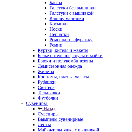
Банты
Галстуки без вышивки
Галстуки с вышивкой
Кашне, манишки
Косынки
Носки
Перчатки
Ремешки на фуражку
Ремни
Куртки, кителя и жакеты
Белье нательное, трусы и майки
Брюки и полукомбинезоны
Демисезонная одежда
Жилеты
Костюмы, платья, халаты
Рубашки
Свитера
Тельняшки
Футболки
Сувениры
Назад
Сувениры
Вымпелы сувенирные
Ленты
Майка-тельняшка с вышивкой