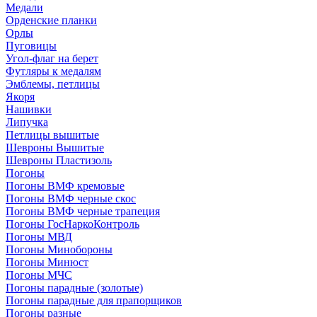
Медали
Орденские планки
Орлы
Пуговицы
Угол-флаг на берет
Футляры к медалям
Эмблемы, петлицы
Якоря
Нашивки
Липучка
Петлицы вышитые
Шевроны Вышитые
Шевроны Пластизоль
Погоны
Погоны ВМФ кремовые
Погоны ВМФ черные скос
Погоны ВМФ черные трапеция
Погоны ГосНаркоКонтроль
Погоны МВД
Погоны Минобороны
Погоны Минюст
Погоны МЧС
Погоны парадные (золотые)
Погоны парадные для прапорщиков
Погоны разные