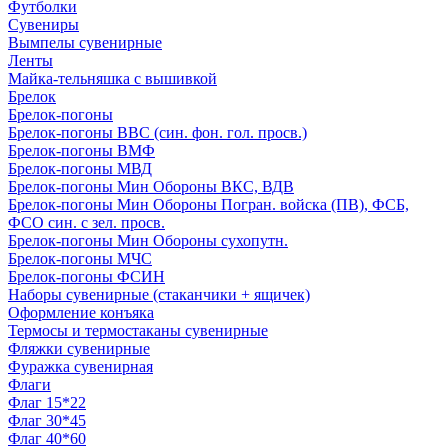
Футболки
Сувениры
Вымпелы сувенирные
Ленты
Майка-тельняшка с вышивкой
Брелок
Брелок-погоны
Брелок-погоны ВВС (син. фон. гол. просв.)
Брелок-погоны ВМФ
Брелок-погоны МВД
Брелок-погоны Мин Обороны ВКС, ВДВ
Брелок-погоны Мин Обороны Погран. войска (ПВ), ФСБ,
ФСО син. с зел. просв.
Брелок-погоны Мин Обороны сухопутн.
Брелок-погоны МЧС
Брелок-погоны ФСИН
Наборы сувенирные (стаканчики + ящичек)
Оформление конъяка
Термосы и термостаканы сувенирные
Фляжки сувенирные
Фуражка сувенирная
Флаги
Флаг 15*22
Флаг 30*45
Флаг 40*60