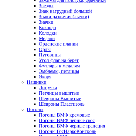
Зажимы для галстука, фрачники
Звезды
Знак нагрудный большой
Знаки различия (лычки)
Значки
Кокарда
Колодки
Медали
Орденские планки
Орлы
Пуговицы
Угол-флаг на берет
Футляры к медалям
Эмблемы, петлицы
Якоря
Нашивки
Липучка
Петлицы вышитые
Шевроны Вышитые
Шевроны Пластизоль
Погоны
Погоны ВМФ кремовые
Погоны ВМФ черные скос
Погоны ВМФ черные трапеция
Погоны ГосНаркоКонтроль