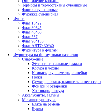
Оформление конъяка
Термосы и термостаканы сувенирные
Фляжки сувенирные
Фуражка сувенирная
Флаги
Флаг 15*22
Флаг 30*45
Флаг 40*60
Флаг 5*7
Флаг 90*135
Флаг АВТО 30*40
Фурнитура к флагам
Фурнитура на форму, знаки различия
Снаряжение
Жезлы и сигнальные флажки
Кобура и чехлы
Компасы, курвиметры, линейки
Ножи
Сумки, рюкзаки, планшеты и несессеры
Фонари и батарейки
Хозтовары, посуда
Аксельбанты, галуны
Металлофурнитура
Бляха на ремень
Буквы