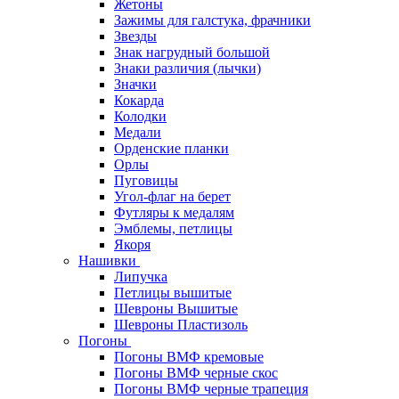
Жетоны
Зажимы для галстука, фрачники
Звезды
Знак нагрудный большой
Знаки различия (лычки)
Значки
Кокарда
Колодки
Медали
Орденские планки
Орлы
Пуговицы
Угол-флаг на берет
Футляры к медалям
Эмблемы, петлицы
Якоря
Нашивки
Липучка
Петлицы вышитые
Шевроны Вышитые
Шевроны Пластизоль
Погоны
Погоны ВМФ кремовые
Погоны ВМФ черные скос
Погоны ВМФ черные трапеция