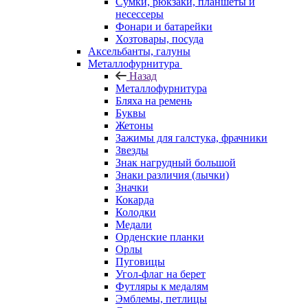
Сумки, рюкзаки, планшеты и
несессеры
Фонари и батарейки
Хозтовары, посуда
Аксельбанты, галуны
Металлофурнитура
Назад
Металлофурнитура
Бляха на ремень
Буквы
Жетоны
Зажимы для галстука, фрачники
Звезды
Знак нагрудный большой
Знаки различия (лычки)
Значки
Кокарда
Колодки
Медали
Орденские планки
Орлы
Пуговицы
Угол-флаг на берет
Футляры к медалям
Эмблемы, петлицы