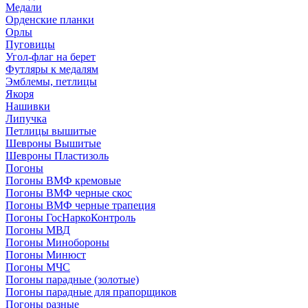
Медали
Орденские планки
Орлы
Пуговицы
Угол-флаг на берет
Футляры к медалям
Эмблемы, петлицы
Якоря
Нашивки
Липучка
Петлицы вышитые
Шевроны Вышитые
Шевроны Пластизоль
Погоны
Погоны ВМФ кремовые
Погоны ВМФ черные скос
Погоны ВМФ черные трапеция
Погоны ГосНаркоКонтроль
Погоны МВД
Погоны Минобороны
Погоны Минюст
Погоны МЧС
Погоны парадные (золотые)
Погоны парадные для прапорщиков
Погоны разные