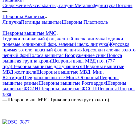
Снаряжение
Аксельбанты, галуны
Металлофурнитура
Погоны
—
Шевроны Вышитые
Липучка
Петлицы вышитые
Шевроны Пластизоль
—
Шевроны вышитые МЧС
Годички оливковый фон, желтый шелк, липучка
Годички
полевые (оливковый фон, зеленый шелк, липучка)
Курсовка
прямая зотоло, красный фон вышитая
Курсовки галочка золото
черный фон
Полоса вышитая Вооруженные силы
Полоса
вышитая группа крови
Шевроны выш. МВД н.о. (777
пр.)
Шевроны вышитые для учащихся
Шевроны вышитые
МВД желт.шелк
Шевроны вышитые МВД, Мин.
Юстиции
Шевроны вышитые Мин. Обороны
Шевроны
вышитые разные
Шевроны вышитые Росгвардия
Шевроны
вышитые ФСИН
Шевроны вышитые ФССП
Шевроны Погран.
в-ка
—
Шеврон выш. МЧС Триколор полукруг (золото)