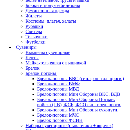
Белье нательное, трусы и майки
Брюки и полукомбинезоны
Демисезонная одежда
Жилеты
Костюмы, платья, халаты
Рубашки
Свитера
Тельняшки
Футболки
Сувениры
Вымпелы сувенирные
Ленты
Майка-тельняшка с вышивкой
Брелок
Брелок-погоны
Брелок-погоны ВВС (син. фон. гол. просв.)
Брелок-погоны ВМФ
Брелок-погоны МВД
Брелок-погоны Мин Обороны ВКС, ВДВ
Брелок-погоны Мин Обороны Погран.
войска (ПВ), ФСБ, ФСО син. с зел. просв.
Брелок-погоны Мин Обороны сухопутн.
Брелок-погоны МЧС
Брелок-погоны ФСИН
Наборы сувенирные (стаканчики + ящичек)