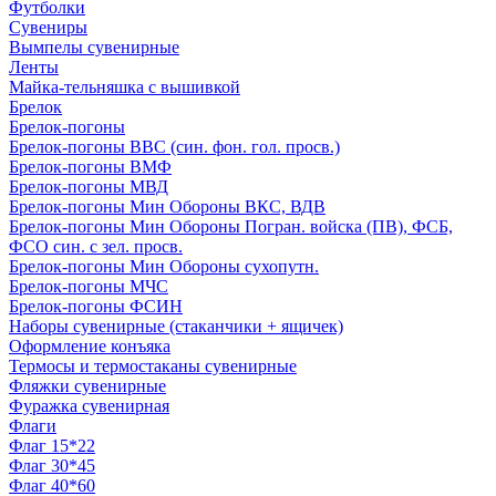
Футболки
Сувениры
Вымпелы сувенирные
Ленты
Майка-тельняшка с вышивкой
Брелок
Брелок-погоны
Брелок-погоны ВВС (син. фон. гол. просв.)
Брелок-погоны ВМФ
Брелок-погоны МВД
Брелок-погоны Мин Обороны ВКС, ВДВ
Брелок-погоны Мин Обороны Погран. войска (ПВ), ФСБ,
ФСО син. с зел. просв.
Брелок-погоны Мин Обороны сухопутн.
Брелок-погоны МЧС
Брелок-погоны ФСИН
Наборы сувенирные (стаканчики + ящичек)
Оформление конъяка
Термосы и термостаканы сувенирные
Фляжки сувенирные
Фуражка сувенирная
Флаги
Флаг 15*22
Флаг 30*45
Флаг 40*60