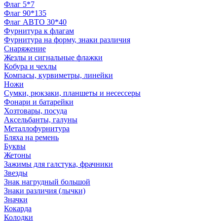
Флаг 5*7
Флаг 90*135
Флаг АВТО 30*40
Фурнитура к флагам
Фурнитура на форму, знаки различия
Снаряжение
Жезлы и сигнальные флажки
Кобура и чехлы
Компасы, курвиметры, линейки
Ножи
Сумки, рюкзаки, планшеты и несессеры
Фонари и батарейки
Хозтовары, посуда
Аксельбанты, галуны
Металлофурнитура
Бляха на ремень
Буквы
Жетоны
Зажимы для галстука, фрачники
Звезды
Знак нагрудный большой
Знаки различия (лычки)
Значки
Кокарда
Колодки