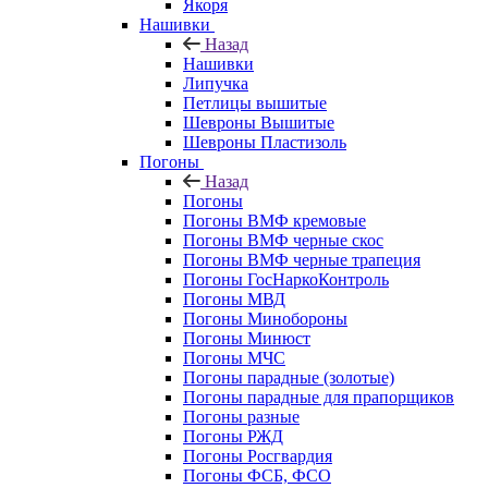
Якоря
Нашивки
Назад
Нашивки
Липучка
Петлицы вышитые
Шевроны Вышитые
Шевроны Пластизоль
Погоны
Назад
Погоны
Погоны ВМФ кремовые
Погоны ВМФ черные скос
Погоны ВМФ черные трапеция
Погоны ГосНаркоКонтроль
Погоны МВД
Погоны Минобороны
Погоны Минюст
Погоны МЧС
Погоны парадные (золотые)
Погоны парадные для прапорщиков
Погоны разные
Погоны РЖД
Погоны Росгвардия
Погоны ФСБ, ФСО