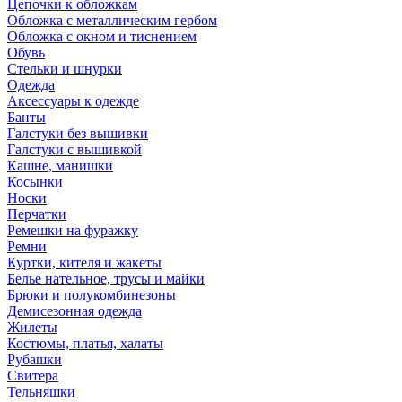
Цепочки к обложкам
Обложка с металлическим гербом
Обложка с окном и тиснением
Обувь
Стельки и шнурки
Одежда
Аксессуары к одежде
Банты
Галстуки без вышивки
Галстуки с вышивкой
Кашне, манишки
Косынки
Носки
Перчатки
Ремешки на фуражку
Ремни
Куртки, кителя и жакеты
Белье нательное, трусы и майки
Брюки и полукомбинезоны
Демисезонная одежда
Жилеты
Костюмы, платья, халаты
Рубашки
Свитера
Тельняшки