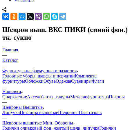
Шеврон выш. ВКС ПИКИ (синий фон.)
тк. сукно
Главная
—
Каталог
—
Фурнитура на форму, знаки различия
Головные уборы, шарфы и перчатки
Комплекты
фурнитуры
Обложки
Обувь
Одежда
Сувениры
Флаги
—
Нашивки
Снаряжение
Аксельбанты, галуны
Металлофурнитура
Погоны
—
Шевроны Вышитые
Липучка
Петлицы вышитые
Шевроны Пластизоль
—
Шевроны вышитые Мин. Обороны
Годички оливковый фон, желтый шелк, липучка
Годички