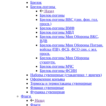
Брелок
Брелок-погоны
Назад
Брелок-погоны
Брелок-погоны ВВС (син. фон. гол.
просв.)
Брелок-погоны ВМФ
Брелок-погоны МВД
Брелок-погоны Мин Обороны ВКС,
ВДВ
Брелок-погоны Мин Обороны Погран.
войска (ПВ), ФСБ, ФСО син. с зел.
просв.
Брелок-погоны Мин Обороны
сухопутн.
Брелок-погоны МЧС
Брелок-погоны ФСИН
Наборы сувенирные (стаканчики + ящичек)
Оформление конъяка
Термосы и термостаканы сувенирные
Фляжки сувенирные
Фуражка сувенирная
Флаги
Назад
Флаги