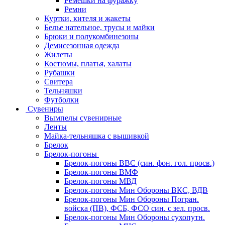
Ремешки на фуражку
Ремни
Куртки, кителя и жакеты
Белье нательное, трусы и майки
Брюки и полукомбинезоны
Демисезонная одежда
Жилеты
Костюмы, платья, халаты
Рубашки
Свитера
Тельняшки
Футболки
Сувениры
Вымпелы сувенирные
Ленты
Майка-тельняшка с вышивкой
Брелок
Брелок-погоны
Брелок-погоны ВВС (син. фон. гол. просв.)
Брелок-погоны ВМФ
Брелок-погоны МВД
Брелок-погоны Мин Обороны ВКС, ВДВ
Брелок-погоны Мин Обороны Погран.
войска (ПВ), ФСБ, ФСО син. с зел. просв.
Брелок-погоны Мин Обороны сухопутн.