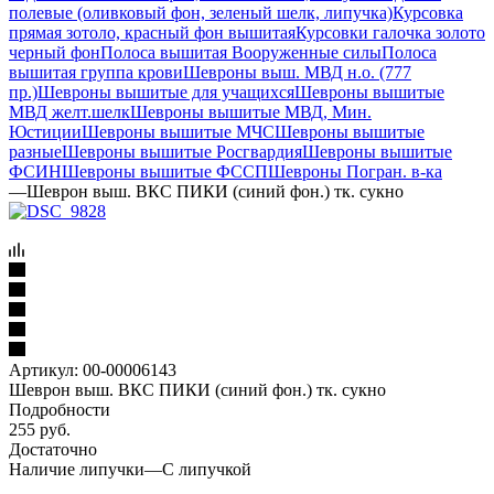
полевые (оливковый фон, зеленый шелк, липучка)
Курсовка
прямая зотоло, красный фон вышитая
Курсовки галочка золото
черный фон
Полоса вышитая Вооруженные силы
Полоса
вышитая группа крови
Шевроны выш. МВД н.о. (777
пр.)
Шевроны вышитые для учащихся
Шевроны вышитые
МВД желт.шелк
Шевроны вышитые МВД, Мин.
Юстиции
Шевроны вышитые МЧС
Шевроны вышитые
разные
Шевроны вышитые Росгвардия
Шевроны вышитые
ФСИН
Шевроны вышитые ФССП
Шевроны Погран. в-ка
—
Шеврон выш. ВКС ПИКИ (синий фон.) тк. сукно
Артикул:
00-00006143
Шеврон выш. ВКС ПИКИ (синий фон.) тк. сукно
Подробности
255
руб.
Достаточно
Наличие липучки
—
С липучкой