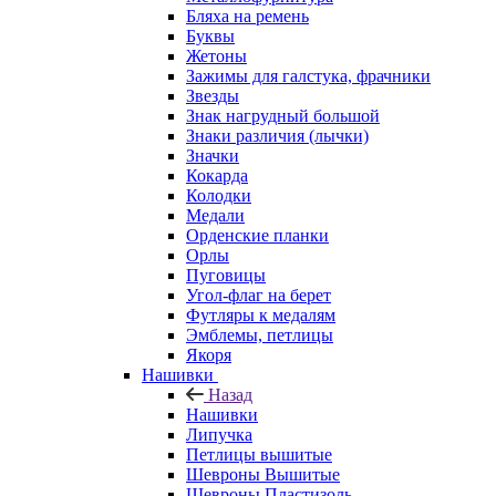
Бляха на ремень
Буквы
Жетоны
Зажимы для галстука, фрачники
Звезды
Знак нагрудный большой
Знаки различия (лычки)
Значки
Кокарда
Колодки
Медали
Орденские планки
Орлы
Пуговицы
Угол-флаг на берет
Футляры к медалям
Эмблемы, петлицы
Якоря
Нашивки
Назад
Нашивки
Липучка
Петлицы вышитые
Шевроны Вышитые
Шевроны Пластизоль