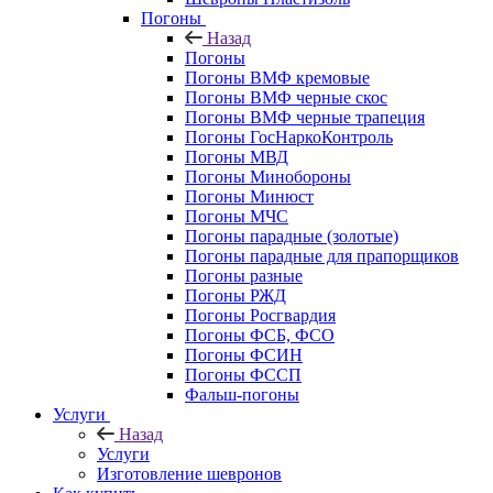
Погоны
Назад
Погоны
Погоны ВМФ кремовые
Погоны ВМФ черные скос
Погоны ВМФ черные трапеция
Погоны ГосНаркоКонтроль
Погоны МВД
Погоны Минобороны
Погоны Минюст
Погоны МЧС
Погоны парадные (золотые)
Погоны парадные для прапорщиков
Погоны разные
Погоны РЖД
Погоны Росгвардия
Погоны ФСБ, ФСО
Погоны ФСИН
Погоны ФССП
Фальш-погоны
Услуги
Назад
Услуги
Изготовление шевронов