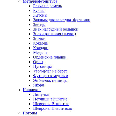
Металлофурнитура
Бляха на ремень
Буквы
Жетоны
Зажимы для галстука, фрачники
Звезды
Знак нагрудный большой
Знаки различия (лычки)
Значки
Кокарда
Колодки
Медали
Орденские планки
Орлы
Пуговицы
Угол-флаг на берет
Футляры к медалям
Эмблемы, петлицы
Якоря
Нашивки
Липучка
Петлицы вышитые
Шевроны Вышитые
Шевроны Пластизоль
Погоны