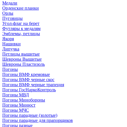
Медали
Орденские планки
Орлы
Пуговицы
Угол-флаг на берет
Футляры к медалям
Эмблемы, петлицы
Якоря
Нашивки
Липучка
Петлицы вышитые
Шевроны Вышитые
Шевроны Пластизоль
Погоны
Погоны ВМФ кремовые
Погоны ВМФ черные скос
Погоны ВМФ черные трапеция
Погоны ГосНаркоКонтроль
Погоны МВД
Погоны Минобороны
Погоны Минюст
Погоны МЧС
Погоны парадные (золотые)
Погоны парадные для прапорщиков
Погоны разные