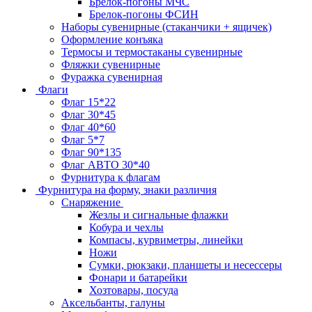
Брелок-погоны МЧС
Брелок-погоны ФСИН
Наборы сувенирные (стаканчики + ящичек)
Оформление конъяка
Термосы и термостаканы сувенирные
Фляжки сувенирные
Фуражка сувенирная
Флаги
Флаг 15*22
Флаг 30*45
Флаг 40*60
Флаг 5*7
Флаг 90*135
Флаг АВТО 30*40
Фурнитура к флагам
Фурнитура на форму, знаки различия
Снаряжение
Жезлы и сигнальные флажки
Кобура и чехлы
Компасы, курвиметры, линейки
Ножи
Сумки, рюкзаки, планшеты и несессеры
Фонари и батарейки
Хозтовары, посуда
Аксельбанты, галуны