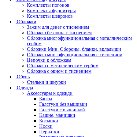
Комплекты погонов
Комплекты фурнитуры
Комплекты шевронов
Обложки
Зажим для денег с тиснением
Обложка без окна с тиснением
Обложка многофункциональная с металлическим
гербом
Обложки Мин. Обороны, бланки, вкладыши
Обложка многофункциональная с тиснением
Цепочки к обложкам
Обложка с металлическим гербом
Обложка с окном и тиснением
Обувь
Стельки и шнурки
Одежда
Аксессуары к одежде
Банты
Галстуки без вышивки
Галстуки с вышивкой
Кашне, манишки
Косынки
Носки
Перчатки