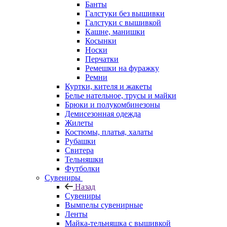
Банты
Галстуки без вышивки
Галстуки с вышивкой
Кашне, манишки
Косынки
Носки
Перчатки
Ремешки на фуражку
Ремни
Куртки, кителя и жакеты
Белье нательное, трусы и майки
Брюки и полукомбинезоны
Демисезонная одежда
Жилеты
Костюмы, платья, халаты
Рубашки
Свитера
Тельняшки
Футболки
Сувениры
Назад
Сувениры
Вымпелы сувенирные
Ленты
Майка-тельняшка с вышивкой