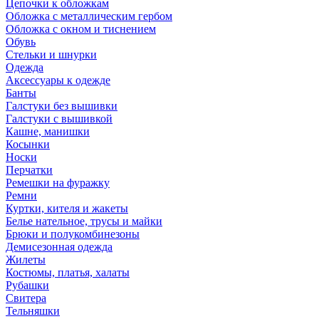
Цепочки к обложкам
Обложка с металлическим гербом
Обложка с окном и тиснением
Обувь
Стельки и шнурки
Одежда
Аксессуары к одежде
Банты
Галстуки без вышивки
Галстуки с вышивкой
Кашне, манишки
Косынки
Носки
Перчатки
Ремешки на фуражку
Ремни
Куртки, кителя и жакеты
Белье нательное, трусы и майки
Брюки и полукомбинезоны
Демисезонная одежда
Жилеты
Костюмы, платья, халаты
Рубашки
Свитера
Тельняшки