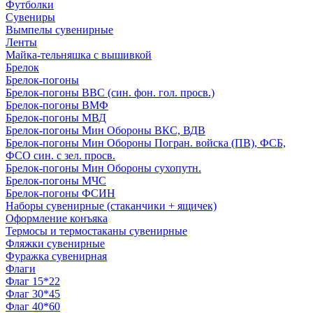
Футболки
Сувениры
Вымпелы сувенирные
Ленты
Майка-тельняшка с вышивкой
Брелок
Брелок-погоны
Брелок-погоны ВВС (син. фон. гол. просв.)
Брелок-погоны ВМФ
Брелок-погоны МВД
Брелок-погоны Мин Обороны ВКС, ВДВ
Брелок-погоны Мин Обороны Погран. войска (ПВ), ФСБ,
ФСО син. с зел. просв.
Брелок-погоны Мин Обороны сухопутн.
Брелок-погоны МЧС
Брелок-погоны ФСИН
Наборы сувенирные (стаканчики + ящичек)
Оформление конъяка
Термосы и термостаканы сувенирные
Фляжки сувенирные
Фуражка сувенирная
Флаги
Флаг 15*22
Флаг 30*45
Флаг 40*60