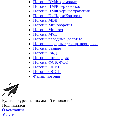
Погоны ВМФ кремовые
Погоны ВМФ черные скос
Погоны ВМФ черные трапеция
Погоны ГосНаркоКонтроль
Погоны МВД
Погоны Минобороны
Погоны Минюст
Погоны МЧС
Погоны парадные (золотые)
Погоны парадные для прапорщиков
Погоны разные
Погоны РЖД
Погоны Росгвардия
Погоны ФСБ, ФСО
Погоны ФСИН
Погоны ФССП
Фальш-погоны
Будьте в курсе наших акций и новостей
Подписаться
О компании
Услуги