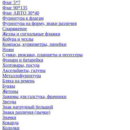
Флаг 5*7
Флаг 90*135
Флаг АВТО 30*40
Фурнитура к флагам
Фурнитура на форму, знаки различия
Снаряжение
Жезлы и сигнальные флажки
Кобура и чехлы
Компасы, курвиметры, линейки
Ножи
Сумки, рюкзаки, планшеты и несессеры
Фонари и батарейки
Хозтовары, посуда
Аксельбанты, галуны
Металлофурнитура
Бляха на ремень
Буквы
Жетоны
Зажимы для галстука, фрачники
Звезды
Знак нагрудный большой
Знаки различия (лычки)
Значки
Кокарда
Колодки