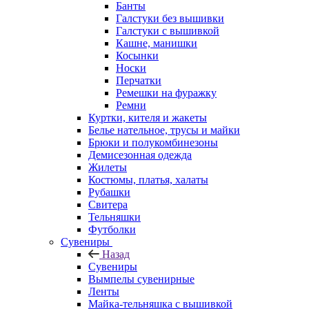
Банты
Галстуки без вышивки
Галстуки с вышивкой
Кашне, манишки
Косынки
Носки
Перчатки
Ремешки на фуражку
Ремни
Куртки, кителя и жакеты
Белье нательное, трусы и майки
Брюки и полукомбинезоны
Демисезонная одежда
Жилеты
Костюмы, платья, халаты
Рубашки
Свитера
Тельняшки
Футболки
Сувениры
Назад
Сувениры
Вымпелы сувенирные
Ленты
Майка-тельняшка с вышивкой