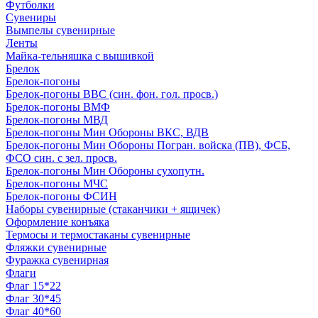
Футболки
Сувениры
Вымпелы сувенирные
Ленты
Майка-тельняшка с вышивкой
Брелок
Брелок-погоны
Брелок-погоны ВВС (син. фон. гол. просв.)
Брелок-погоны ВМФ
Брелок-погоны МВД
Брелок-погоны Мин Обороны ВКС, ВДВ
Брелок-погоны Мин Обороны Погран. войска (ПВ), ФСБ,
ФСО син. с зел. просв.
Брелок-погоны Мин Обороны сухопутн.
Брелок-погоны МЧС
Брелок-погоны ФСИН
Наборы сувенирные (стаканчики + ящичек)
Оформление конъяка
Термосы и термостаканы сувенирные
Фляжки сувенирные
Фуражка сувенирная
Флаги
Флаг 15*22
Флаг 30*45
Флаг 40*60