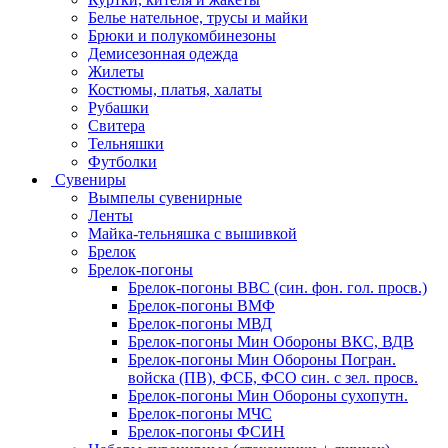
Белье нательное, трусы и майки
Брюки и полукомбинезоны
Демисезонная одежда
Жилеты
Костюмы, платья, халаты
Рубашки
Свитера
Тельняшки
Футболки
Сувениры
Вымпелы сувенирные
Ленты
Майка-тельняшка с вышивкой
Брелок
Брелок-погоны
Брелок-погоны ВВС (син. фон. гол. просв.)
Брелок-погоны ВМФ
Брелок-погоны МВД
Брелок-погоны Мин Обороны ВКС, ВДВ
Брелок-погоны Мин Обороны Погран.
войска (ПВ), ФСБ, ФСО син. с зел. просв.
Брелок-погоны Мин Обороны сухопутн.
Брелок-погоны МЧС
Брелок-погоны ФСИН