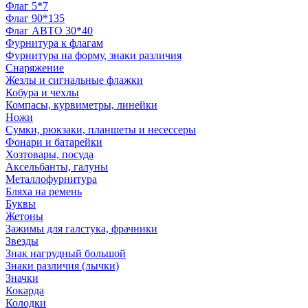
Флаг 5*7
Флаг 90*135
Флаг АВТО 30*40
Фурнитура к флагам
Фурнитура на форму, знаки различия
Снаряжение
Жезлы и сигнальные флажки
Кобура и чехлы
Компасы, курвиметры, линейки
Ножи
Сумки, рюкзаки, планшеты и несессеры
Фонари и батарейки
Хозтовары, посуда
Аксельбанты, галуны
Металлофурнитура
Бляха на ремень
Буквы
Жетоны
Зажимы для галстука, фрачники
Звезды
Знак нагрудный большой
Знаки различия (лычки)
Значки
Кокарда
Колодки