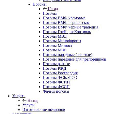
Погоны
Назад
Погоны
Погоны ВМФ кремовые
Погоны ВМФ черные скос
Погоны ВМФ черные трапеция
Погоны ГосНаркоКонтроль
Погоны МВД
Погоны Минобороны
Погоны Минюст
Погоны МЧС
Погоны парадные (золотые)
Погоны парадные для прапорщиков
Погоны разные
Погоны РЖД
Погоны Росгвардия
Погоны ФСБ, ФСО
Погоны ФСИН
Погоны ФССП
Фальш-погоны
Услуги
Назад
Услуги
Изготовление шевронов