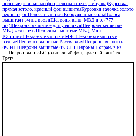
полевые (оливковый фон, зеленый шелк, липучка)
Курсовка
прямая зотоло, красный фон вышитая
Курсовки галочка золото
черный фон
Полоса вышитая Вооруженные силы
Полоса
вышитая группа крови
Шевроны выш. МВД н.о. (777
пр.)
Шевроны вышитые для учащихся
Шевроны вышитые
МВД желт.шелк
Шевроны вышитые МВД, Мин.
Юстиции
Шевроны вышитые МЧС
Шевроны вышитые
разные
Шевроны вышитые Росгвардия
Шевроны вышитые
ФСИН
Шевроны вышитые ФССП
Шевроны Погран. в-ка
—
Шеврон выш. ЗВО (оливковый фон, красный кант) тк.
Грета