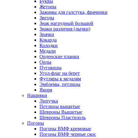
Буквы
Жетоны
Зажимы для галстука, фрачники
Звезды
Знак нагрудный большой
Знаки различия (лычки)
Значки
Кокарда
Колодки
Медали
Орденские планки
Орлы
Пуговицы
Угол-флаг на берет
Футляры к медалям
Эмблемы, петлицы
Якоря
Нашивки
Липучка
Петлицы вышитые
Шевроны Вышитые
Шевроны Пластизоль
Погоны
Погоны ВМФ кремовые
Погоны ВМФ черные скос