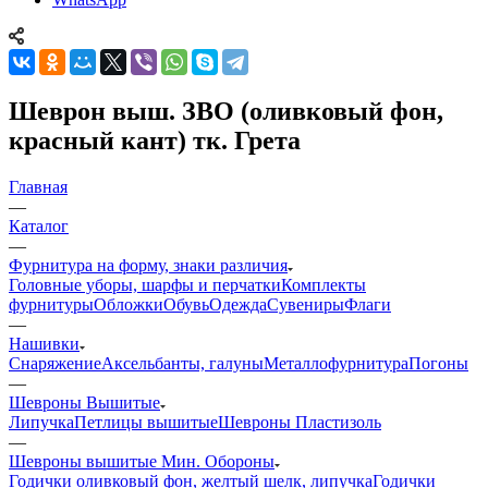
Шеврон выш. ЗВО (оливковый фон,
красный кант) тк. Грета
Главная
—
Каталог
—
Фурнитура на форму, знаки различия
Головные уборы, шарфы и перчатки
Комплекты
фурнитуры
Обложки
Обувь
Одежда
Сувениры
Флаги
—
Нашивки
Снаряжение
Аксельбанты, галуны
Металлофурнитура
Погоны
—
Шевроны Вышитые
Липучка
Петлицы вышитые
Шевроны Пластизоль
—
Шевроны вышитые Мин. Обороны
Годички оливковый фон, желтый шелк, липучка
Годички