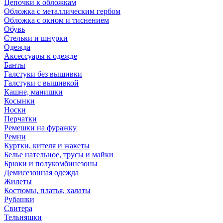
Цепочки к обложкам
Обложка с металлическим гербом
Обложка с окном и тиснением
Обувь
Стельки и шнурки
Одежда
Аксессуары к одежде
Банты
Галстуки без вышивки
Галстуки с вышивкой
Кашне, манишки
Косынки
Носки
Перчатки
Ремешки на фуражку
Ремни
Куртки, кителя и жакеты
Белье нательное, трусы и майки
Брюки и полукомбинезоны
Демисезонная одежда
Жилеты
Костюмы, платья, халаты
Рубашки
Свитера
Тельняшки