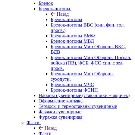
Брелок
Брелок-погоны
Назад
Брелок-погоны
Брелок-погоны ВВС (син. фон. гол.
просв.)
Брелок-погоны ВМФ
Брелок-погоны МВД
Брелок-погоны Мин Обороны ВКС,
ВДВ
Брелок-погоны Мин Обороны Погран.
войска (ПВ), ФСБ, ФСО син. с зел.
просв.
Брелок-погоны Мин Обороны
сухопутн.
Брелок-погоны МЧС
Брелок-погоны ФСИН
Наборы сувенирные (стаканчики + ящичек)
Оформление конъяка
Термосы и термостаканы сувенирные
Фляжки сувенирные
Фуражка сувенирная
Флаги
Назад
Флаги