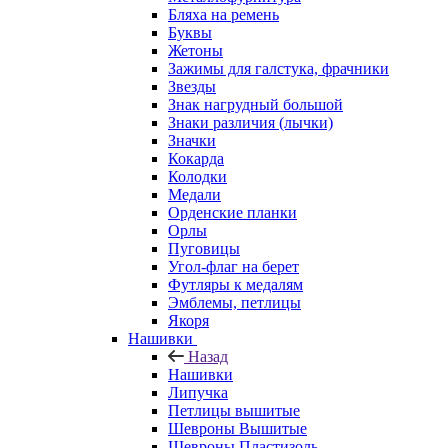
Бляха на ремень
Буквы
Жетоны
Зажимы для галстука, фрачники
Звезды
Знак нагрудный большой
Знаки различия (лычки)
Значки
Кокарда
Колодки
Медали
Орденские планки
Орлы
Пуговицы
Угол-флаг на берет
Футляры к медалям
Эмблемы, петлицы
Якоря
Нашивки
Назад
Нашивки
Липучка
Петлицы вышитые
Шевроны Вышитые
Шевроны Пластизоль