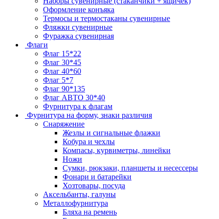
Наборы сувенирные (стаканчики + ящичек)
Оформление конъяка
Термосы и термостаканы сувенирные
Фляжки сувенирные
Фуражка сувенирная
Флаги
Флаг 15*22
Флаг 30*45
Флаг 40*60
Флаг 5*7
Флаг 90*135
Флаг АВТО 30*40
Фурнитура к флагам
Фурнитура на форму, знаки различия
Снаряжение
Жезлы и сигнальные флажки
Кобура и чехлы
Компасы, курвиметры, линейки
Ножи
Сумки, рюкзаки, планшеты и несессеры
Фонари и батарейки
Хозтовары, посуда
Аксельбанты, галуны
Металлофурнитура
Бляха на ремень