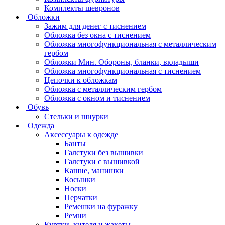
Комплекты шевронов
Обложки
Зажим для денег с тиснением
Обложка без окна с тиснением
Обложка многофункциональная с металлическим
гербом
Обложки Мин. Обороны, бланки, вкладыши
Обложка многофункциональная с тиснением
Цепочки к обложкам
Обложка с металлическим гербом
Обложка с окном и тиснением
Обувь
Стельки и шнурки
Одежда
Аксессуары к одежде
Банты
Галстуки без вышивки
Галстуки с вышивкой
Кашне, манишки
Косынки
Носки
Перчатки
Ремешки на фуражку
Ремни
Куртки, кителя и жакеты