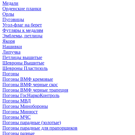
Медали
Орденские планки
Орлы
Пуговицы
Угол-флаг на берет
Футляры к медалям
Эмблемы, петлицы
Якоря
Нашивки
Липучка
Петлицы вышитые
Шевроны Вышитые
Шевроны Пластизоль
Погоны
Погоны ВМФ кремовые
Погоны ВМФ черные скос
Погоны ВМФ черные трапеция
Погоны ГосНаркоКонтроль
Погоны МВД
Погоны Минобороны
Погоны Минюст
Погоны МЧС
Погоны парадные (золотые)
Погоны парадные для прапорщиков
Погоны разные