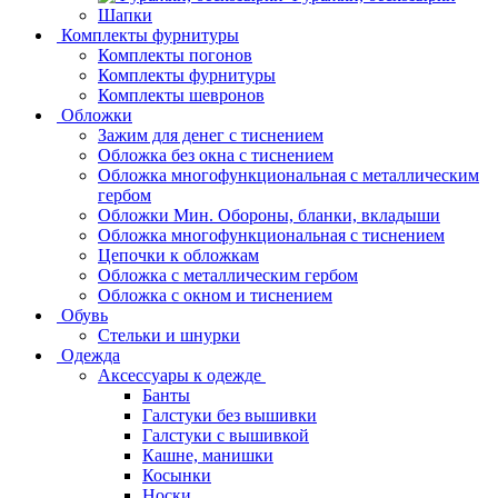
Шапки
Комплекты фурнитуры
Комплекты погонов
Комплекты фурнитуры
Комплекты шевронов
Обложки
Зажим для денег с тиснением
Обложка без окна с тиснением
Обложка многофункциональная с металлическим
гербом
Обложки Мин. Обороны, бланки, вкладыши
Обложка многофункциональная с тиснением
Цепочки к обложкам
Обложка с металлическим гербом
Обложка с окном и тиснением
Обувь
Стельки и шнурки
Одежда
Аксессуары к одежде
Банты
Галстуки без вышивки
Галстуки с вышивкой
Кашне, манишки
Косынки
Носки