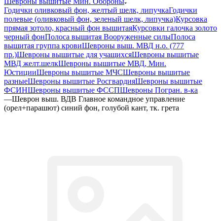
Шевроны вышитые Мин. Обороны
Годички оливковый фон, желтый шелк, липучка
Годички
полевые (оливковый фон, зеленый шелк, липучка)
Курсовка
прямая зотоло, красный фон вышитая
Курсовки галочка золото
черный фон
Полоса вышитая Вооруженные силы
Полоса
вышитая группа крови
Шевроны выш. МВД н.о. (777
пр.)
Шевроны вышитые для учащихся
Шевроны вышитые
МВД желт.шелк
Шевроны вышитые МВД, Мин.
Юстиции
Шевроны вышитые МЧС
Шевроны вышитые
разные
Шевроны вышитые Росгвардия
Шевроны вышитые
ФСИН
Шевроны вышитые ФССП
Шевроны Погран. в-ка
—
Шеврон выш. ВДВ Главное командное управление
(орел+парашют) синий фон, голубой кант, тк. грета