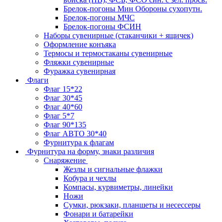
Брелок-погоны Мин Обороны сухопутн.
Брелок-погоны МЧС
Брелок-погоны ФСИН
Наборы сувенирные (стаканчики + ящичек)
Оформление конъяка
Термосы и термостаканы сувенирные
Фляжки сувенирные
Фуражка сувенирная
Флаги
Флаг 15*22
Флаг 30*45
Флаг 40*60
Флаг 5*7
Флаг 90*135
Флаг АВТО 30*40
Фурнитура к флагам
Фурнитура на форму, знаки различия
Снаряжение
Жезлы и сигнальные флажки
Кобура и чехлы
Компасы, курвиметры, линейки
Ножи
Сумки, рюкзаки, планшеты и несессеры
Фонари и батарейки