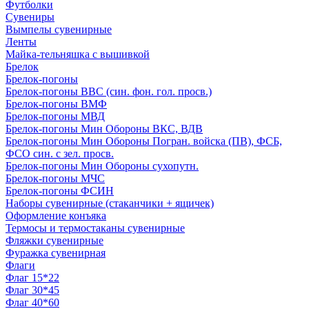
Футболки
Сувениры
Вымпелы сувенирные
Ленты
Майка-тельняшка с вышивкой
Брелок
Брелок-погоны
Брелок-погоны ВВС (син. фон. гол. просв.)
Брелок-погоны ВМФ
Брелок-погоны МВД
Брелок-погоны Мин Обороны ВКС, ВДВ
Брелок-погоны Мин Обороны Погран. войска (ПВ), ФСБ,
ФСО син. с зел. просв.
Брелок-погоны Мин Обороны сухопутн.
Брелок-погоны МЧС
Брелок-погоны ФСИН
Наборы сувенирные (стаканчики + ящичек)
Оформление конъяка
Термосы и термостаканы сувенирные
Фляжки сувенирные
Фуражка сувенирная
Флаги
Флаг 15*22
Флаг 30*45
Флаг 40*60