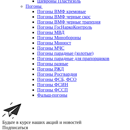
Шевроны Пластизоль
Погоны
Погоны ВМФ кремовые
Погоны ВМФ черные скос
Погоны ВМФ черные трапеция
Погоны ГосНаркоКонтроль
Погоны МВД
Погоны Минобороны
Погоны Минюст
Погоны МЧС
Погоны парадные (золотые)
Погоны парадные для прапорщиков
Погоны разные
Погоны РЖД
Погоны Росгвардия
Погоны ФСБ, ФСО
Погоны ФСИН
Погоны ФССП
Фальш-погоны
Будьте в курсе наших акций и новостей
Подписаться