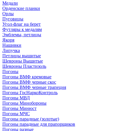
Медали
Орденские планки
Орлы
Пуговицы
Угол-флаг на берет
Футляры к медалям
Эмблемы, петлицы
Якоря
Нашивки
Липучка
Петлицы вышитые
Шевроны Вышитые
Шевроны Пластизоль
Погоны
Погоны ВМФ кремовые
Погоны ВМФ черные скос
Погоны ВМФ черные трапеция
Погоны ГосНаркоКонтроль
Погоны МВД
Погоны Минобороны
Погоны Минюст
Погоны МЧС
Погоны парадные (золотые)
Погоны парадные для прапорщиков
Погоны разные