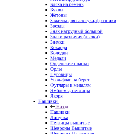
Бляха на ремень
Буквы
Жетоны
Зажимы для галстука, фрачники
Звезды
Знак нагрудный большой
Знаки различия (лычки)
Значки
Кокарда
Колодки
Медали
Орденские планки
Орлы
Пуговицы
Угол-флаг на берет
Футляры к медалям
Эмблемы, петлицы
Якоря
Нашивки
Назад
Нашивки
Липучка
Петлицы вышитые
Шевроны Вышитые
Шевроны Пластизоль