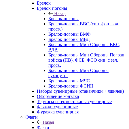
Брелок
Брелок-погоны
Назад
Брелок-погоны
Брелок-погоны ВВС (син. фон. гол.
просв.)
Брелок-погоны ВМФ
Брелок-погоны МВД
Брелок-погоны Мин Обороны ВКС,
ВДВ
Брелок-погоны Мин Обороны Погран.
войска (ПВ), ФСБ, ФСО син. с зел.
просв.
Брелок-погоны Мин Обороны
сухопутн.
Брелок-погоны МЧС
Брелок-погоны ФСИН
Наборы сувенирные (стаканчики + ящичек)
Оформление конъяка
Термосы и термостаканы сувенирные
Фляжки сувенирные
Фуражка сувенирная
Флаги
Назад
Флаги