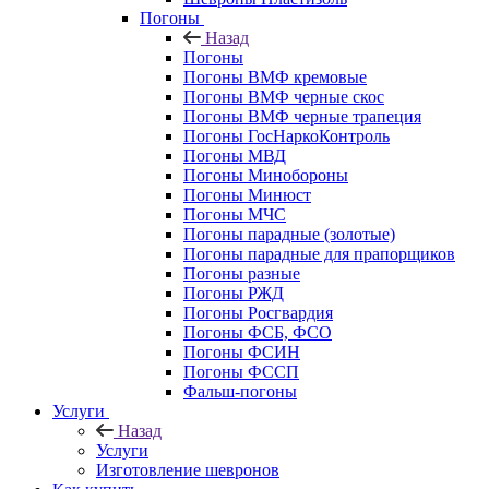
Погоны
Назад
Погоны
Погоны ВМФ кремовые
Погоны ВМФ черные скос
Погоны ВМФ черные трапеция
Погоны ГосНаркоКонтроль
Погоны МВД
Погоны Минобороны
Погоны Минюст
Погоны МЧС
Погоны парадные (золотые)
Погоны парадные для прапорщиков
Погоны разные
Погоны РЖД
Погоны Росгвардия
Погоны ФСБ, ФСО
Погоны ФСИН
Погоны ФССП
Фальш-погоны
Услуги
Назад
Услуги
Изготовление шевронов