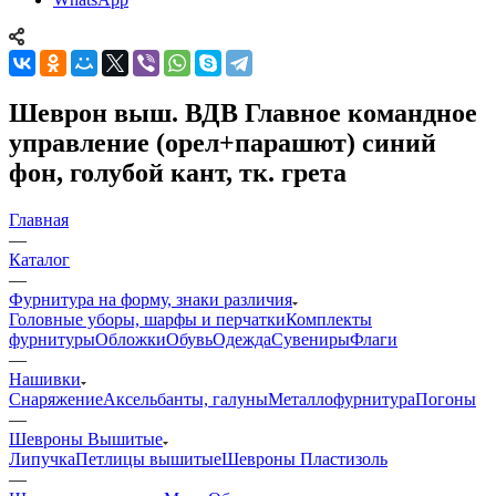
Шеврон выш. ВДВ Главное командное
управление (орел+парашют) синий
фон, голубой кант, тк. грета
Главная
—
Каталог
—
Фурнитура на форму, знаки различия
Головные уборы, шарфы и перчатки
Комплекты
фурнитуры
Обложки
Обувь
Одежда
Сувениры
Флаги
—
Нашивки
Снаряжение
Аксельбанты, галуны
Металлофурнитура
Погоны
—
Шевроны Вышитые
Липучка
Петлицы вышитые
Шевроны Пластизоль
—