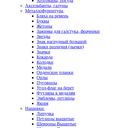
Хозтовары, посуда
Аксельбанты, галуны
Металлофурнитура
Бляха на ремень
Буквы
Жетоны
Зажимы для галстука, фрачники
Звезды
Знак нагрудный большой
Знаки различия (лычки)
Значки
Кокарда
Колодки
Медали
Орденские планки
Орлы
Пуговицы
Угол-флаг на берет
Футляры к медалям
Эмблемы, петлицы
Якоря
Нашивки
Липучка
Петлицы вышитые
Шевроны Вышитые