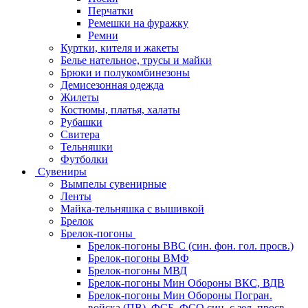
Перчатки
Ремешки на фуражку
Ремни
Куртки, кителя и жакеты
Белье нательное, трусы и майки
Брюки и полукомбинезоны
Демисезонная одежда
Жилеты
Костюмы, платья, халаты
Рубашки
Свитера
Тельняшки
Футболки
Сувениры
Вымпелы сувенирные
Ленты
Майка-тельняшка с вышивкой
Брелок
Брелок-погоны
Брелок-погоны ВВС (син. фон. гол. просв.)
Брелок-погоны ВМФ
Брелок-погоны МВД
Брелок-погоны Мин Обороны ВКС, ВДВ
Брелок-погоны Мин Обороны Погран.
войска (ПВ), ФСБ, ФСО син. с зел. просв.