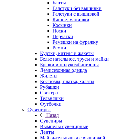
Банты
Галстуки без вышивки
Галстуки с вышивкой
Кашне, манишки
Косынки
Носки
Перчатки
Ремешки на фуражку
Ремни
Куртки, кителя и жакеты
Белье нательное, трусы и майки
Брюки и полукомбинезоны
Демисезонная одежда
Жилеты
Костюмы, платья, халаты
Рубашки
Свитера
Тельняшки
Футболки
Сувениры
Назад
Сувениры
Вымпелы сувенирные
Ленты
Майка-тельняшка с вышивкой