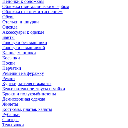
Цепочки к обложкам
Обложка с металлическим гербом
Обложка с окном и тиснением
Обувь
Стельки и шнурки
Одежда
Аксессуары к одежде
Банты
Галстуки без вышивки
Галстуки с вышивкой
Кашне, манишки
Косынки
Носки
Перчатки
Ремешки на фуражку
Ремни
Куртки, кителя и жакеты
Белье нательное, трусы и майки
Брюки и полукомбинезоны
Демисезонная одежда
Жилеты
Костюмы, платья, халаты
Рубашки
Свитера
Тельняшки