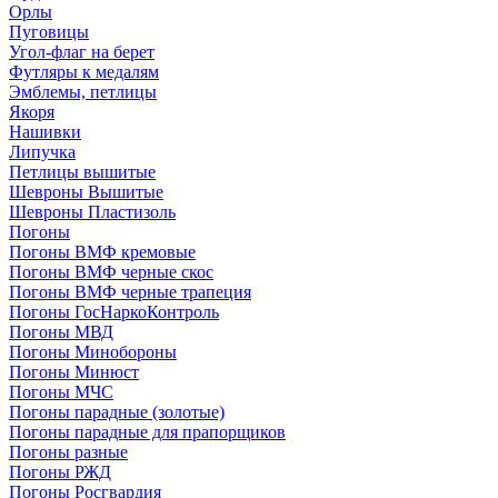
Орлы
Пуговицы
Угол-флаг на берет
Футляры к медалям
Эмблемы, петлицы
Якоря
Нашивки
Липучка
Петлицы вышитые
Шевроны Вышитые
Шевроны Пластизоль
Погоны
Погоны ВМФ кремовые
Погоны ВМФ черные скос
Погоны ВМФ черные трапеция
Погоны ГосНаркоКонтроль
Погоны МВД
Погоны Минобороны
Погоны Минюст
Погоны МЧС
Погоны парадные (золотые)
Погоны парадные для прапорщиков
Погоны разные
Погоны РЖД
Погоны Росгвардия