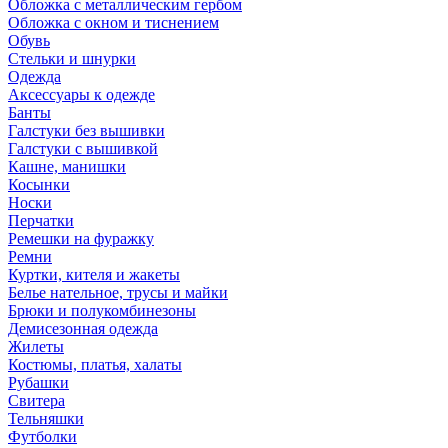
Обложка с металлическим гербом
Обложка с окном и тиснением
Обувь
Стельки и шнурки
Одежда
Аксессуары к одежде
Банты
Галстуки без вышивки
Галстуки с вышивкой
Кашне, манишки
Косынки
Носки
Перчатки
Ремешки на фуражку
Ремни
Куртки, кителя и жакеты
Белье нательное, трусы и майки
Брюки и полукомбинезоны
Демисезонная одежда
Жилеты
Костюмы, платья, халаты
Рубашки
Свитера
Тельняшки
Футболки