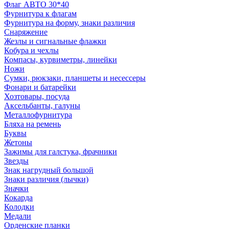
Флаг АВТО 30*40
Фурнитура к флагам
Фурнитура на форму, знаки различия
Снаряжение
Жезлы и сигнальные флажки
Кобура и чехлы
Компасы, курвиметры, линейки
Ножи
Сумки, рюкзаки, планшеты и несессеры
Фонари и батарейки
Хозтовары, посуда
Аксельбанты, галуны
Металлофурнитура
Бляха на ремень
Буквы
Жетоны
Зажимы для галстука, фрачники
Звезды
Знак нагрудный большой
Знаки различия (лычки)
Значки
Кокарда
Колодки
Медали
Орденские планки