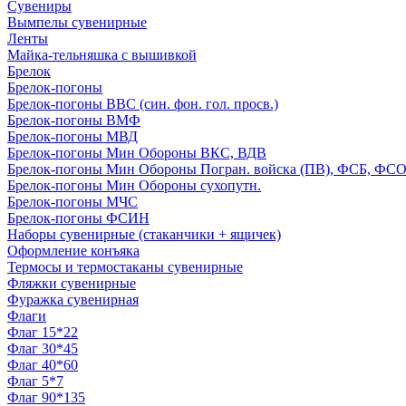
Сувениры
Вымпелы сувенирные
Ленты
Майка-тельняшка с вышивкой
Брелок
Брелок-погоны
Брелок-погоны ВВС (син. фон. гол. просв.)
Брелок-погоны ВМФ
Брелок-погоны МВД
Брелок-погоны Мин Обороны ВКС, ВДВ
Брелок-погоны Мин Обороны Погран. войска (ПВ), ФСБ, ФСО с
Брелок-погоны Мин Обороны сухопутн.
Брелок-погоны МЧС
Брелок-погоны ФСИН
Наборы сувенирные (стаканчики + ящичек)
Оформление конъяка
Термосы и термостаканы сувенирные
Фляжки сувенирные
Фуражка сувенирная
Флаги
Флаг 15*22
Флаг 30*45
Флаг 40*60
Флаг 5*7
Флаг 90*135