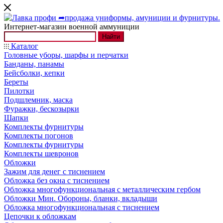
Интернет-магазин военной аммуниции
Найти
Каталог
Головные уборы, шарфы и перчатки
Банданы, панамы
Бейсболки, кепки
Береты
Пилотки
Подшлемник, маска
Фуражки, бескозырки
Шапки
Комплекты фурнитуры
Комплекты погонов
Комплекты фурнитуры
Комплекты шевронов
Обложки
Зажим для денег с тиснением
Обложка без окна с тиснением
Обложка многофункциональная с металлическим гербом
Обложки Мин. Обороны, бланки, вкладыши
Обложка многофункциональная с тиснением
Цепочки к обложкам