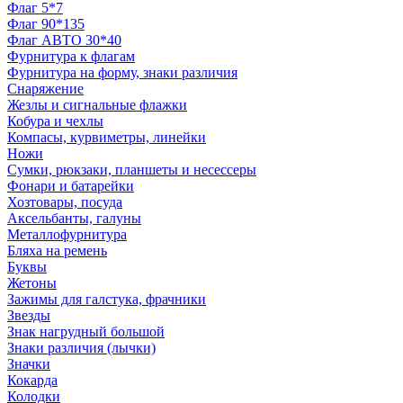
Флаг 5*7
Флаг 90*135
Флаг АВТО 30*40
Фурнитура к флагам
Фурнитура на форму, знаки различия
Снаряжение
Жезлы и сигнальные флажки
Кобура и чехлы
Компасы, курвиметры, линейки
Ножи
Сумки, рюкзаки, планшеты и несессеры
Фонари и батарейки
Хозтовары, посуда
Аксельбанты, галуны
Металлофурнитура
Бляха на ремень
Буквы
Жетоны
Зажимы для галстука, фрачники
Звезды
Знак нагрудный большой
Знаки различия (лычки)
Значки
Кокарда
Колодки