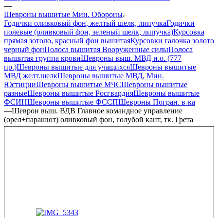
—
Шевроны вышитые Мин. Обороны
Годички оливковый фон, желтый шелк, липучка
Годички
полевые (оливковый фон, зеленый шелк, липучка)
Курсовка
прямая зотоло, красный фон вышитая
Курсовки галочка золото
черный фон
Полоса вышитая Вооруженные силы
Полоса
вышитая группа крови
Шевроны выш. МВД н.о. (777
пр.)
Шевроны вышитые для учащихся
Шевроны вышитые
МВД желт.шелк
Шевроны вышитые МВД, Мин.
Юстиции
Шевроны вышитые МЧС
Шевроны вышитые
разные
Шевроны вышитые Росгвардия
Шевроны вышитые
ФСИН
Шевроны вышитые ФССП
Шевроны Погран. в-ка
—
Шеврон выш. ВДВ Главное командное управление
(орел+парашют) оливковый фон, голубой кант, тк. Грета