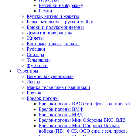
Ремешки на фуражку
Ремни
Куртки, кителя и жакеты
Белье нательное, трусы и майки
Брюки и полукомбинезоны
Демисезонная одежда
Жилеты
Костюмы, платья, халаты
Рубашки
Свитера
Тельняшки
Футболки
Сувениры
Вымпелы сувенирные
Ленты
Майка-тельняшка с вышивкой
Брелок
Брелок-погоны
Брелок-погоны ВВС (син. фон. гол. просв.)
Брелок-погоны ВМФ
Брелок-погоны МВД
Брелок-погоны Мин Обороны ВКС, ВДВ
Брелок-погоны Мин Обороны Погран.
войска (ПВ), ФСБ, ФСО син. с зел. просв.