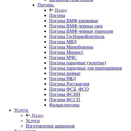
Погоны
Назад
Погоны
Погоны ВМФ кремовые
Погоны ВМФ черные скос
Погоны ВМФ черные трапеция
Погоны ГосНаркоКонтроль
Погоны МВД
Погоны Минобороны
Погоны Минюст
Погоны МЧС
Погоны парадные (золотые)
Погоны парадные для прапорщиков
Погоны разные
Погоны РЖД
Погоны Росгвардия
Погоны ФСБ, ФСО
Погоны ФСИН
Погоны ФССП
Фальш-погоны
Услуги
Назад
Услуги
Изготовление шевронов