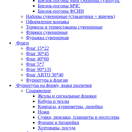
Брелок-погоны Мин Обороны сухопутн.
Брелок-погоны МЧС
Брелок-погоны ФСИН
Наборы сувенирные (стаканчики + ящичек)
Оформление конъяка
Термосы и термостаканы сувенирные
Фляжки сувенирные
Фуражка сувенирная
Флаги
Флаг 15*22
Флаг 30*45
Флаг 40*60
Флаг 5*7
Флаг 90*135
Флаг АВТО 30*40
Фурнитура к флагам
Фурнитура на форму, знаки различия
Снаряжение
Жезлы и сигнальные флажки
Кобура и чехлы
Компасы, курвиметры, линейки
Ножи
Сумки, рюкзаки, планшеты и несессеры
Фонари и батарейки
Хозтовары, посуда