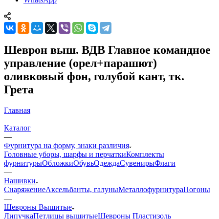
Шеврон выш. ВДВ Главное командное
управление (орел+парашют)
оливковый фон, голубой кант, тк.
Грета
Главная
—
Каталог
—
Фурнитура на форму, знаки различия
Головные уборы, шарфы и перчатки
Комплекты
фурнитуры
Обложки
Обувь
Одежда
Сувениры
Флаги
—
Нашивки
Снаряжение
Аксельбанты, галуны
Металлофурнитура
Погоны
—
Шевроны Вышитые
Липучка
Петлицы вышитые
Шевроны Пластизоль