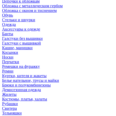
Цепочки к обложкам
Обложка с металлическим гербом
Обложка с окном и тиснением
Обувь
Стельки и шнурки
Одежда
Аксессуары к одежде
Банты
Галстуки без вышивки
Галстуки с вышивкой
Кашне, манишки
Косынки
Носки
Перчатки
Ремешки на фуражку
Ремни
Куртки, кителя и жакеты
Белье нательное, трусы и майки
Брюки и полукомбинезоны
Демисезонная одежда
Жилеты
Костюмы, платья, халаты
Рубашки
Свитера
Тельняшки