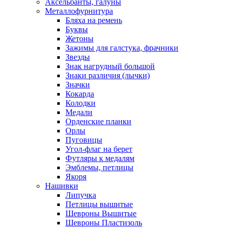
Аксельбанты, галуны
Металлофурнитура
Бляха на ремень
Буквы
Жетоны
Зажимы для галстука, фрачники
Звезды
Знак нагрудный большой
Знаки различия (лычки)
Значки
Кокарда
Колодки
Медали
Орденские планки
Орлы
Пуговицы
Угол-флаг на берет
Футляры к медалям
Эмблемы, петлицы
Якоря
Нашивки
Липучка
Петлицы вышитые
Шевроны Вышитые
Шевроны Пластизоль