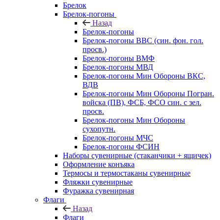
Брелок
Брелок-погоны
Назад
Брелок-погоны
Брелок-погоны ВВС (син. фон. гол.
просв.)
Брелок-погоны ВМФ
Брелок-погоны МВД
Брелок-погоны Мин Обороны ВКС,
ВДВ
Брелок-погоны Мин Обороны Погран.
войска (ПВ), ФСБ, ФСО син. с зел.
просв.
Брелок-погоны Мин Обороны
сухопутн.
Брелок-погоны МЧС
Брелок-погоны ФСИН
Наборы сувенирные (стаканчики + ящичек)
Оформление конъяка
Термосы и термостаканы сувенирные
Фляжки сувенирные
Фуражка сувенирная
Флаги
Назад
Флаги