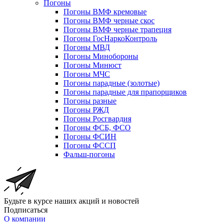
Погоны
Погоны ВМФ кремовые
Погоны ВМФ черные скос
Погоны ВМФ черные трапеция
Погоны ГосНаркоКонтроль
Погоны МВД
Погоны Минобороны
Погоны Минюст
Погоны МЧС
Погоны парадные (золотые)
Погоны парадные для прапорщиков
Погоны разные
Погоны РЖД
Погоны Росгвардия
Погоны ФСБ, ФСО
Погоны ФСИН
Погоны ФССП
Фальш-погоны
Будьте в курсе наших акций и новостей
Подписаться
О компании