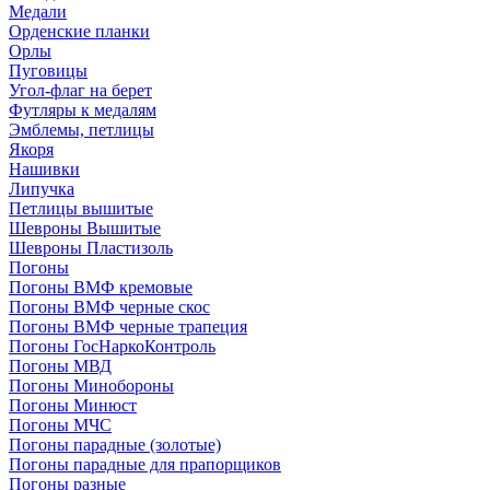
Медали
Орденские планки
Орлы
Пуговицы
Угол-флаг на берет
Футляры к медалям
Эмблемы, петлицы
Якоря
Нашивки
Липучка
Петлицы вышитые
Шевроны Вышитые
Шевроны Пластизоль
Погоны
Погоны ВМФ кремовые
Погоны ВМФ черные скос
Погоны ВМФ черные трапеция
Погоны ГосНаркоКонтроль
Погоны МВД
Погоны Минобороны
Погоны Минюст
Погоны МЧС
Погоны парадные (золотые)
Погоны парадные для прапорщиков
Погоны разные