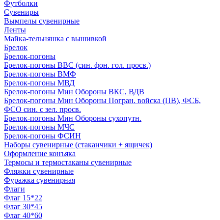
Футболки
Сувениры
Вымпелы сувенирные
Ленты
Майка-тельняшка с вышивкой
Брелок
Брелок-погоны
Брелок-погоны ВВС (син. фон. гол. просв.)
Брелок-погоны ВМФ
Брелок-погоны МВД
Брелок-погоны Мин Обороны ВКС, ВДВ
Брелок-погоны Мин Обороны Погран. войска (ПВ), ФСБ,
ФСО син. с зел. просв.
Брелок-погоны Мин Обороны сухопутн.
Брелок-погоны МЧС
Брелок-погоны ФСИН
Наборы сувенирные (стаканчики + ящичек)
Оформление конъяка
Термосы и термостаканы сувенирные
Фляжки сувенирные
Фуражка сувенирная
Флаги
Флаг 15*22
Флаг 30*45
Флаг 40*60