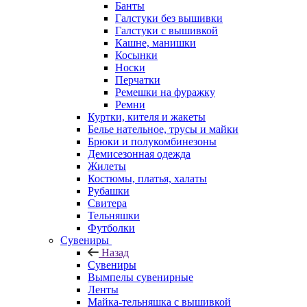
Банты
Галстуки без вышивки
Галстуки с вышивкой
Кашне, манишки
Косынки
Носки
Перчатки
Ремешки на фуражку
Ремни
Куртки, кителя и жакеты
Белье нательное, трусы и майки
Брюки и полукомбинезоны
Демисезонная одежда
Жилеты
Костюмы, платья, халаты
Рубашки
Свитера
Тельняшки
Футболки
Сувениры
Назад
Сувениры
Вымпелы сувенирные
Ленты
Майка-тельняшка с вышивкой