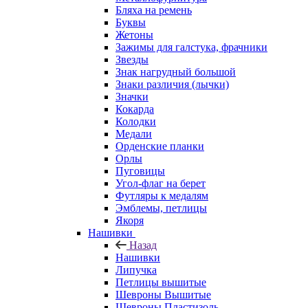
Бляха на ремень
Буквы
Жетоны
Зажимы для галстука, фрачники
Звезды
Знак нагрудный большой
Знаки различия (лычки)
Значки
Кокарда
Колодки
Медали
Орденские планки
Орлы
Пуговицы
Угол-флаг на берет
Футляры к медалям
Эмблемы, петлицы
Якоря
Нашивки
Назад
Нашивки
Липучка
Петлицы вышитые
Шевроны Вышитые
Шевроны Пластизоль