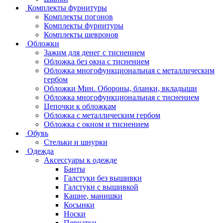
Комплекты фурнитуры
Комплекты погонов
Комплекты фурнитуры
Комплекты шевронов
Обложки
Зажим для денег с тиснением
Обложка без окна с тиснением
Обложка многофункциональная с металлическим
гербом
Обложки Мин. Обороны, бланки, вкладыши
Обложка многофункциональная с тиснением
Цепочки к обложкам
Обложка с металлическим гербом
Обложка с окном и тиснением
Обувь
Стельки и шнурки
Одежда
Аксессуары к одежде
Банты
Галстуки без вышивки
Галстуки с вышивкой
Кашне, манишки
Косынки
Носки
Перчатки