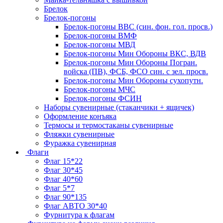
Брелок
Брелок-погоны
Брелок-погоны ВВС (син. фон. гол. просв.)
Брелок-погоны ВМФ
Брелок-погоны МВД
Брелок-погоны Мин Обороны ВКС, ВДВ
Брелок-погоны Мин Обороны Погран.
войска (ПВ), ФСБ, ФСО син. с зел. просв.
Брелок-погоны Мин Обороны сухопутн.
Брелок-погоны МЧС
Брелок-погоны ФСИН
Наборы сувенирные (стаканчики + ящичек)
Оформление конъяка
Термосы и термостаканы сувенирные
Фляжки сувенирные
Фуражка сувенирная
Флаги
Флаг 15*22
Флаг 30*45
Флаг 40*60
Флаг 5*7
Флаг 90*135
Флаг АВТО 30*40
Фурнитура к флагам