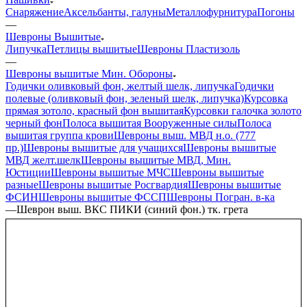
Снаряжение
Аксельбанты, галуны
Металлофурнитура
Погоны
—
Шевроны Вышитые
Липучка
Петлицы вышитые
Шевроны Пластизоль
—
Шевроны вышитые Мин. Обороны
Годички оливковый фон, желтый шелк, липучка
Годички
полевые (оливковый фон, зеленый шелк, липучка)
Курсовка
прямая зотоло, красный фон вышитая
Курсовки галочка золото
черный фон
Полоса вышитая Вооруженные силы
Полоса
вышитая группа крови
Шевроны выш. МВД н.о. (777
пр.)
Шевроны вышитые для учащихся
Шевроны вышитые
МВД желт.шелк
Шевроны вышитые МВД, Мин.
Юстиции
Шевроны вышитые МЧС
Шевроны вышитые
разные
Шевроны вышитые Росгвардия
Шевроны вышитые
ФСИН
Шевроны вышитые ФССП
Шевроны Погран. в-ка
—
Шеврон выш. ВКС ПИКИ (синий фон.) тк. грета