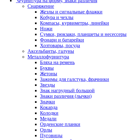
Фурнитура на форму, знаки различия
Снаряжение
Жезлы и сигнальные флажки
Кобура и чехлы
Компасы, курвиметры, линейки
Ножи
Сумки, рюкзаки, планшеты и несессеры
Фонари и батарейки
Хозтовары, посуда
Аксельбанты, галуны
Металлофурнитура
Бляха на ремень
Буквы
Жетоны
Зажимы для галстука, фрачники
Звезды
Знак нагрудный большой
Знаки различия (лычки)
Значки
Кокарда
Колодки
Медали
Орденские планки
Орлы
Пуговицы