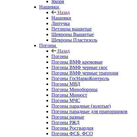
Якоря
Нашивки
Назад
Нашивки
Липучка
Петлицы вышитые
Шевроны Вышитые
Шевроны Пластизоль
Погоны
Назад
Погоны
Погоны ВМФ кремовые
Погоны ВМФ черные скос
Погоны ВМФ черные трапеция
Погоны ГосНаркоКонтроль
Погоны МВД
Погоны Минобороны
Погоны Минюст
Погоны МЧС
Погоны парадные (золотые)
Погоны парадные для прапорщиков
Погоны разные
Погоны РЖД
Погоны Росгвардия
Погоны ФСБ, ФСО