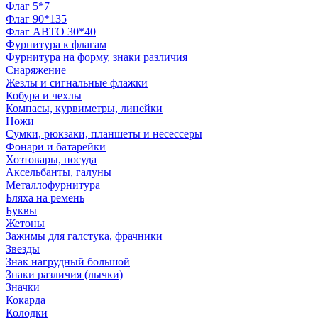
Флаг 5*7
Флаг 90*135
Флаг АВТО 30*40
Фурнитура к флагам
Фурнитура на форму, знаки различия
Снаряжение
Жезлы и сигнальные флажки
Кобура и чехлы
Компасы, курвиметры, линейки
Ножи
Сумки, рюкзаки, планшеты и несессеры
Фонари и батарейки
Хозтовары, посуда
Аксельбанты, галуны
Металлофурнитура
Бляха на ремень
Буквы
Жетоны
Зажимы для галстука, фрачники
Звезды
Знак нагрудный большой
Знаки различия (лычки)
Значки
Кокарда
Колодки