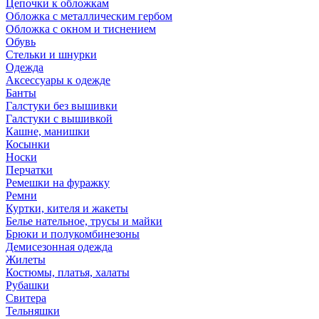
Цепочки к обложкам
Обложка с металлическим гербом
Обложка с окном и тиснением
Обувь
Стельки и шнурки
Одежда
Аксессуары к одежде
Банты
Галстуки без вышивки
Галстуки с вышивкой
Кашне, манишки
Косынки
Носки
Перчатки
Ремешки на фуражку
Ремни
Куртки, кителя и жакеты
Белье нательное, трусы и майки
Брюки и полукомбинезоны
Демисезонная одежда
Жилеты
Костюмы, платья, халаты
Рубашки
Свитера
Тельняшки