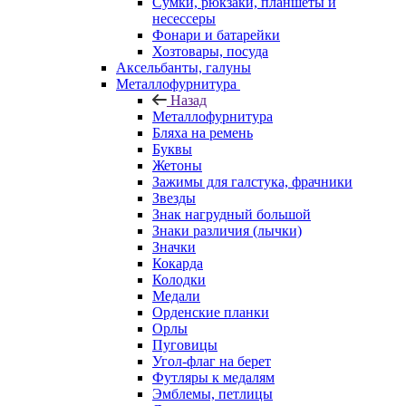
Сумки, рюкзаки, планшеты и
несессеры
Фонари и батарейки
Хозтовары, посуда
Аксельбанты, галуны
Металлофурнитура
Назад
Металлофурнитура
Бляха на ремень
Буквы
Жетоны
Зажимы для галстука, фрачники
Звезды
Знак нагрудный большой
Знаки различия (лычки)
Значки
Кокарда
Колодки
Медали
Орденские планки
Орлы
Пуговицы
Угол-флаг на берет
Футляры к медалям
Эмблемы, петлицы