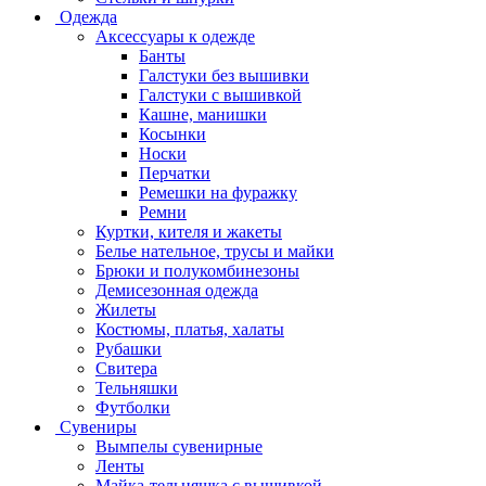
Одежда
Аксессуары к одежде
Банты
Галстуки без вышивки
Галстуки с вышивкой
Кашне, манишки
Косынки
Носки
Перчатки
Ремешки на фуражку
Ремни
Куртки, кителя и жакеты
Белье нательное, трусы и майки
Брюки и полукомбинезоны
Демисезонная одежда
Жилеты
Костюмы, платья, халаты
Рубашки
Свитера
Тельняшки
Футболки
Сувениры
Вымпелы сувенирные
Ленты
Майка-тельняшка с вышивкой