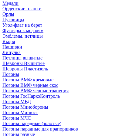
Медали
Орденские планки
Орлы
Пуговицы
Угол-флаг на берет
Футляры к медалям
Эмблемы, петлицы
Якоря
Нашивки
Липучка
Петлицы вышитые
Шевроны Вышитые
Шевроны Пластизоль
Погоны
Погоны ВМФ кремовые
Погоны ВМФ черные скос
Погоны ВМФ черные трапеция
Погоны ГосНаркоКонтроль
Погоны МВД
Погоны Минобороны
Погоны Минюст
Погоны МЧС
Погоны парадные (золотые)
Погоны парадные для прапорщиков
Погоны разные