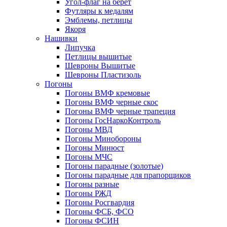
Угол-флаг на берет
Футляры к медалям
Эмблемы, петлицы
Якоря
Нашивки
Липучка
Петлицы вышитые
Шевроны Вышитые
Шевроны Пластизоль
Погоны
Погоны ВМФ кремовые
Погоны ВМФ черные скос
Погоны ВМФ черные трапеция
Погоны ГосНаркоКонтроль
Погоны МВД
Погоны Минобороны
Погоны Минюст
Погоны МЧС
Погоны парадные (золотые)
Погоны парадные для прапорщиков
Погоны разные
Погоны РЖД
Погоны Росгвардия
Погоны ФСБ, ФСО
Погоны ФСИН