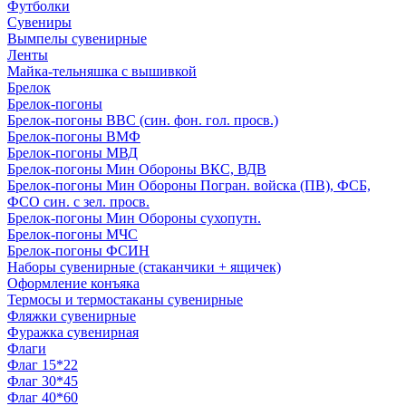
Футболки
Сувениры
Вымпелы сувенирные
Ленты
Майка-тельняшка с вышивкой
Брелок
Брелок-погоны
Брелок-погоны ВВС (син. фон. гол. просв.)
Брелок-погоны ВМФ
Брелок-погоны МВД
Брелок-погоны Мин Обороны ВКС, ВДВ
Брелок-погоны Мин Обороны Погран. войска (ПВ), ФСБ,
ФСО син. с зел. просв.
Брелок-погоны Мин Обороны сухопутн.
Брелок-погоны МЧС
Брелок-погоны ФСИН
Наборы сувенирные (стаканчики + ящичек)
Оформление конъяка
Термосы и термостаканы сувенирные
Фляжки сувенирные
Фуражка сувенирная
Флаги
Флаг 15*22
Флаг 30*45
Флаг 40*60