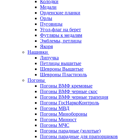
Колодки
Медали
Орденские планки
Орлы
Пуговицы
Угол-флаг на берет
Футляры к медалям
Эмблемы, петлицы
Якоря
Нашивки
Липучка
Петлицы вышитые
Шевроны Вышитые
Шевроны Пластизоль
Погоны
Погоны ВМФ кремовые
Погоны ВМФ черные скос
Погоны ВМФ черные трапеция
Погоны ГосНаркоКонтроль
Погоны МВД
Погоны Минобороны
Погоны Минюст
Погоны МЧС
Погоны парадные (золотые)
Погоны парадные для прапорщиков