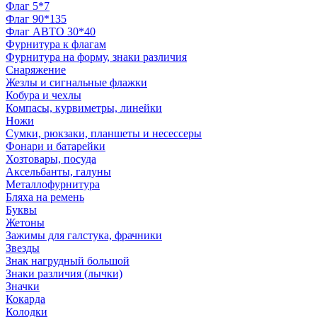
Флаг 5*7
Флаг 90*135
Флаг АВТО 30*40
Фурнитура к флагам
Фурнитура на форму, знаки различия
Снаряжение
Жезлы и сигнальные флажки
Кобура и чехлы
Компасы, курвиметры, линейки
Ножи
Сумки, рюкзаки, планшеты и несессеры
Фонари и батарейки
Хозтовары, посуда
Аксельбанты, галуны
Металлофурнитура
Бляха на ремень
Буквы
Жетоны
Зажимы для галстука, фрачники
Звезды
Знак нагрудный большой
Знаки различия (лычки)
Значки
Кокарда
Колодки