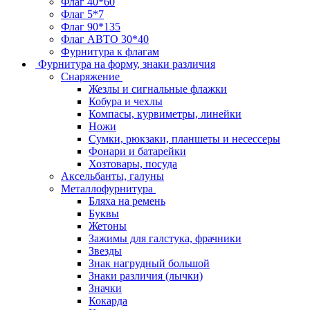
Флаг 40*60
Флаг 5*7
Флаг 90*135
Флаг АВТО 30*40
Фурнитура к флагам
Фурнитура на форму, знаки различия
Снаряжение
Жезлы и сигнальные флажки
Кобура и чехлы
Компасы, курвиметры, линейки
Ножи
Сумки, рюкзаки, планшеты и несессеры
Фонари и батарейки
Хозтовары, посуда
Аксельбанты, галуны
Металлофурнитура
Бляха на ремень
Буквы
Жетоны
Зажимы для галстука, фрачники
Звезды
Знак нагрудный большой
Знаки различия (лычки)
Значки
Кокарда