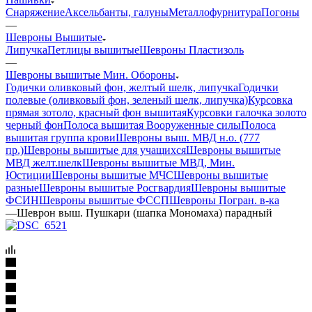
Снаряжение
Аксельбанты, галуны
Металлофурнитура
Погоны
—
Шевроны Вышитые
Липучка
Петлицы вышитые
Шевроны Пластизоль
—
Шевроны вышитые Мин. Обороны
Годички оливковый фон, желтый шелк, липучка
Годички
полевые (оливковый фон, зеленый шелк, липучка)
Курсовка
прямая зотоло, красный фон вышитая
Курсовки галочка золото
черный фон
Полоса вышитая Вооруженные силы
Полоса
вышитая группа крови
Шевроны выш. МВД н.о. (777
пр.)
Шевроны вышитые для учащихся
Шевроны вышитые
МВД желт.шелк
Шевроны вышитые МВД, Мин.
Юстиции
Шевроны вышитые МЧС
Шевроны вышитые
разные
Шевроны вышитые Росгвардия
Шевроны вышитые
ФСИН
Шевроны вышитые ФССП
Шевроны Погран. в-ка
—
Шеврон выш. Пушкари (шапка Мономаха) парадный