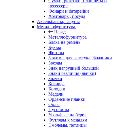
Сумки, рюкзаки, планшеты и
несессеры
Фонари и батарейки
Хозтовары, посуда
Аксельбанты, галуны
Металлофурнитура
Назад
Металлофурнитура
Бляха на ремень
Буквы
Жетоны
Зажимы для галстука, фрачники
Звезды
Знак нагрудный большой
Знаки различия (лычки)
Значки
Кокарда
Колодки
Медали
Орденские планки
Орлы
Пуговицы
Угол-флаг на берет
Футляры к медалям
Эмблемы, петлицы