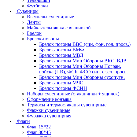
Тельняшки
Футболки
Сувениры
Вымпелы сувенирные
Ленты
Майка-тельняшка с вышивкой
Брелок
Брелок-погоны
Брелок-погоны ВВС (син. фон. гол. просв.)
Брелок-погоны ВМФ
Брелок-погоны МВД
Брелок-погоны Мин Обороны ВКС, ВДВ
Брелок-погоны Мин Обороны Погран.
войска (ПВ), ФСБ, ФСО син. с зел. просв.
Брелок-погоны Мин Обороны сухопутн.
Брелок-погоны МЧС
Брелок-погоны ФСИН
Наборы сувенирные (стаканчики + ящичек)
Оформление конъяка
Термосы и термостаканы сувенирные
Фляжки сувенирные
Фуражка сувенирная
Флаги
Флаг 15*22
Флаг 30*45