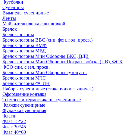
Футболки
Сувениры
Вымпелы сувенирные
Ленты
Майка-тельняшка с вышивкой
Брелок
Брелок-погоны
Брелок-погоны ВВС (син. фон. гол. просв.)
Брелок-погоны ВМФ
Брелок-погоны МВД
Брелок-погоны Мин Обороны ВКС, ВДВ
Брелок-погоны Мин Обороны Погран. войска (ПВ), ФСБ,
ФСО син. с зел. просв.
Брелок-погоны Мин Обороны сухопутн.
Брелок-погоны МЧС
Брелок-погоны ФСИН
Наборы сувенирные (стаканчики + ящичек)
Оформление конъяка
Термосы и термостаканы сувенирные
Фляжки сувенирные
Фуражка сувенирная
Флаги
Флаг 15*22
Флаг 30*45
Флаг 40*60