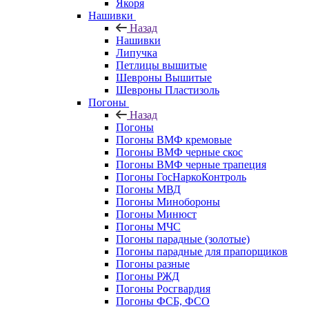
Якоря
Нашивки
Назад
Нашивки
Липучка
Петлицы вышитые
Шевроны Вышитые
Шевроны Пластизоль
Погоны
Назад
Погоны
Погоны ВМФ кремовые
Погоны ВМФ черные скос
Погоны ВМФ черные трапеция
Погоны ГосНаркоКонтроль
Погоны МВД
Погоны Минобороны
Погоны Минюст
Погоны МЧС
Погоны парадные (золотые)
Погоны парадные для прапорщиков
Погоны разные
Погоны РЖД
Погоны Росгвардия
Погоны ФСБ, ФСО