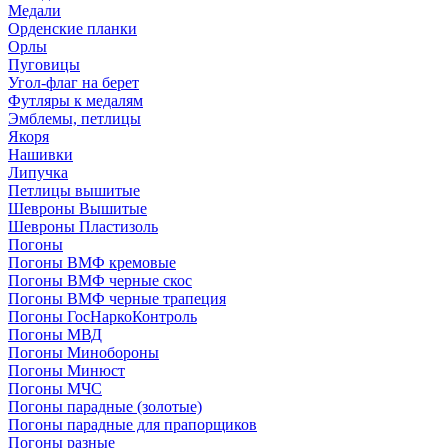
Медали
Орденские планки
Орлы
Пуговицы
Угол-флаг на берет
Футляры к медалям
Эмблемы, петлицы
Якоря
Нашивки
Липучка
Петлицы вышитые
Шевроны Вышитые
Шевроны Пластизоль
Погоны
Погоны ВМФ кремовые
Погоны ВМФ черные скос
Погоны ВМФ черные трапеция
Погоны ГосНаркоКонтроль
Погоны МВД
Погоны Минобороны
Погоны Минюст
Погоны МЧС
Погоны парадные (золотые)
Погоны парадные для прапорщиков
Погоны разные