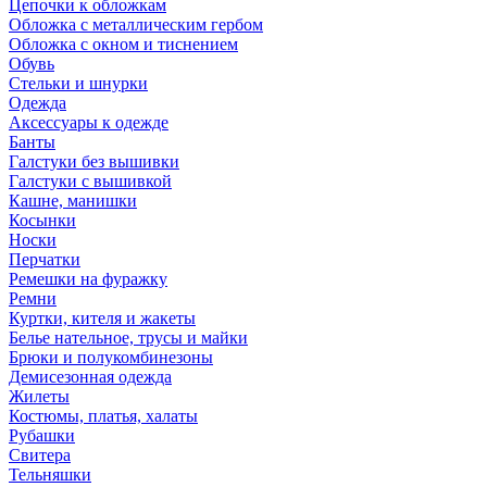
Цепочки к обложкам
Обложка с металлическим гербом
Обложка с окном и тиснением
Обувь
Стельки и шнурки
Одежда
Аксессуары к одежде
Банты
Галстуки без вышивки
Галстуки с вышивкой
Кашне, манишки
Косынки
Носки
Перчатки
Ремешки на фуражку
Ремни
Куртки, кителя и жакеты
Белье нательное, трусы и майки
Брюки и полукомбинезоны
Демисезонная одежда
Жилеты
Костюмы, платья, халаты
Рубашки
Свитера
Тельняшки