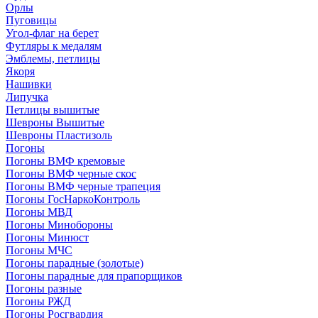
Орлы
Пуговицы
Угол-флаг на берет
Футляры к медалям
Эмблемы, петлицы
Якоря
Нашивки
Липучка
Петлицы вышитые
Шевроны Вышитые
Шевроны Пластизоль
Погоны
Погоны ВМФ кремовые
Погоны ВМФ черные скос
Погоны ВМФ черные трапеция
Погоны ГосНаркоКонтроль
Погоны МВД
Погоны Минобороны
Погоны Минюст
Погоны МЧС
Погоны парадные (золотые)
Погоны парадные для прапорщиков
Погоны разные
Погоны РЖД
Погоны Росгвардия