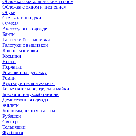
Обложка с металлическим гербом
Обложка с окном и тиснением
Обувь
Стельки и шнурки
Одежда
Аксессуары к одежде
Банты
Галстуки без вышивки
Галстуки с вышивкой
Кашне, манишки
Косынки
Носки
Перчатки
Ремешки на фуражку
Ремни
Куртки, кителя и жакеты
Белье нательное, трусы и майки
Брюки и полукомбинезоны
Демисезонная одежда
Жилеты
Костюмы, платья, халаты
Рубашки
Свитера
Тельняшки
Футболки