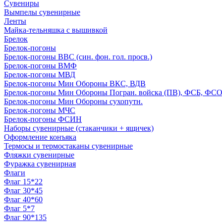
Сувениры
Вымпелы сувенирные
Ленты
Майка-тельняшка с вышивкой
Брелок
Брелок-погоны
Брелок-погоны ВВС (син. фон. гол. просв.)
Брелок-погоны ВМФ
Брелок-погоны МВД
Брелок-погоны Мин Обороны ВКС, ВДВ
Брелок-погоны Мин Обороны Погран. войска (ПВ), ФСБ, ФСО с
Брелок-погоны Мин Обороны сухопутн.
Брелок-погоны МЧС
Брелок-погоны ФСИН
Наборы сувенирные (стаканчики + ящичек)
Оформление конъяка
Термосы и термостаканы сувенирные
Фляжки сувенирные
Фуражка сувенирная
Флаги
Флаг 15*22
Флаг 30*45
Флаг 40*60
Флаг 5*7
Флаг 90*135