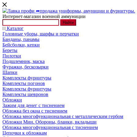
Интернет-магазин военной аммуниции
Найти
Каталог
Головные уборы, шарфы и перчатки
Банданы, панамы
Бейсболки, кепки
Береты
Пилотки
Подшлемник, маска
Фуражки, бескозырки
Шапки
Комплекты фурнитуры
Комплекты погонов
Комплекты фурнитуры
Комплекты шевронов
Обложки
Зажим для денег с тиснением
Обложка без окна с тиснением
Обложка многофункциональная с металлическим гербом
Обложки Мин. Обороны, бланки, вкладыши
Обложка многофункциональная с тиснением
Цепочки к обложкам