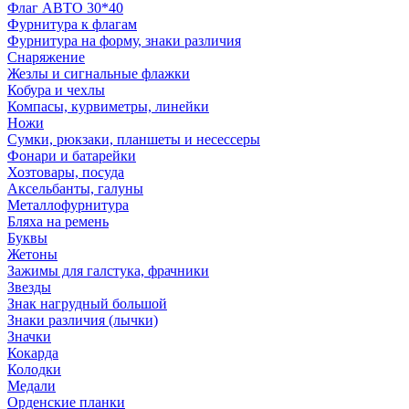
Флаг АВТО 30*40
Фурнитура к флагам
Фурнитура на форму, знаки различия
Снаряжение
Жезлы и сигнальные флажки
Кобура и чехлы
Компасы, курвиметры, линейки
Ножи
Сумки, рюкзаки, планшеты и несессеры
Фонари и батарейки
Хозтовары, посуда
Аксельбанты, галуны
Металлофурнитура
Бляха на ремень
Буквы
Жетоны
Зажимы для галстука, фрачники
Звезды
Знак нагрудный большой
Знаки различия (лычки)
Значки
Кокарда
Колодки
Медали
Орденские планки