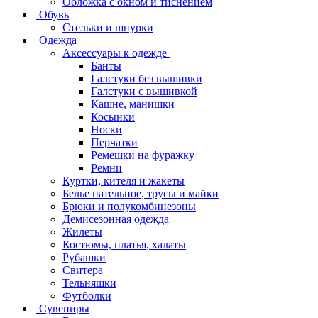
Обложка с окном и тиснением
Обувь
Стельки и шнурки
Одежда
Аксессуары к одежде
Банты
Галстуки без вышивки
Галстуки с вышивкой
Кашне, манишки
Косынки
Носки
Перчатки
Ремешки на фуражку
Ремни
Куртки, кителя и жакеты
Белье нательное, трусы и майки
Брюки и полукомбинезоны
Демисезонная одежда
Жилеты
Костюмы, платья, халаты
Рубашки
Свитера
Тельняшки
Футболки
Сувениры