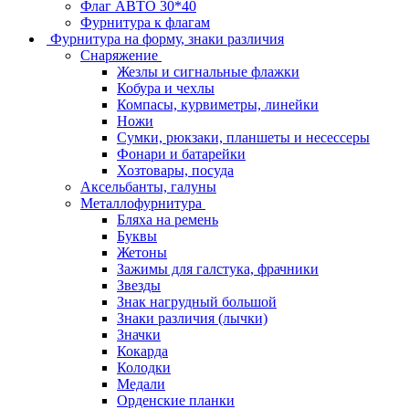
Флаг АВТО 30*40
Фурнитура к флагам
Фурнитура на форму, знаки различия
Снаряжение
Жезлы и сигнальные флажки
Кобура и чехлы
Компасы, курвиметры, линейки
Ножи
Сумки, рюкзаки, планшеты и несессеры
Фонари и батарейки
Хозтовары, посуда
Аксельбанты, галуны
Металлофурнитура
Бляха на ремень
Буквы
Жетоны
Зажимы для галстука, фрачники
Звезды
Знак нагрудный большой
Знаки различия (лычки)
Значки
Кокарда
Колодки
Медали
Орденские планки