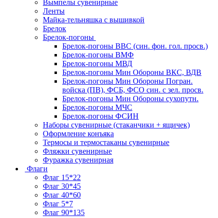
Вымпелы сувенирные
Ленты
Майка-тельняшка с вышивкой
Брелок
Брелок-погоны
Брелок-погоны ВВС (син. фон. гол. просв.)
Брелок-погоны ВМФ
Брелок-погоны МВД
Брелок-погоны Мин Обороны ВКС, ВДВ
Брелок-погоны Мин Обороны Погран.
войска (ПВ), ФСБ, ФСО син. с зел. просв.
Брелок-погоны Мин Обороны сухопутн.
Брелок-погоны МЧС
Брелок-погоны ФСИН
Наборы сувенирные (стаканчики + ящичек)
Оформление конъяка
Термосы и термостаканы сувенирные
Фляжки сувенирные
Фуражка сувенирная
Флаги
Флаг 15*22
Флаг 30*45
Флаг 40*60
Флаг 5*7
Флаг 90*135