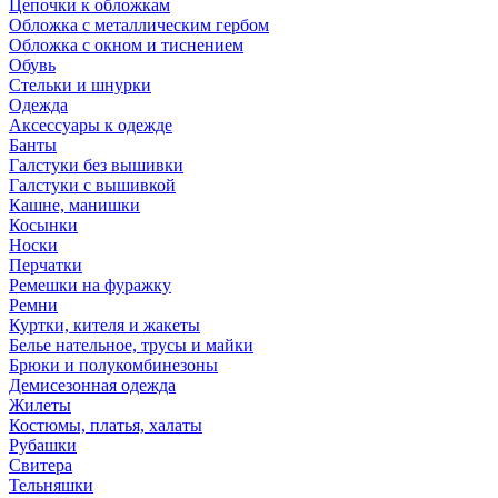
Цепочки к обложкам
Обложка с металлическим гербом
Обложка с окном и тиснением
Обувь
Стельки и шнурки
Одежда
Аксессуары к одежде
Банты
Галстуки без вышивки
Галстуки с вышивкой
Кашне, манишки
Косынки
Носки
Перчатки
Ремешки на фуражку
Ремни
Куртки, кителя и жакеты
Белье нательное, трусы и майки
Брюки и полукомбинезоны
Демисезонная одежда
Жилеты
Костюмы, платья, халаты
Рубашки
Свитера
Тельняшки