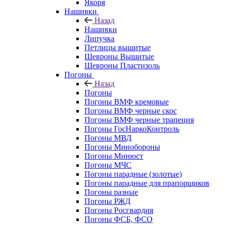
Якоря
Нашивки
Назад
Нашивки
Липучка
Петлицы вышитые
Шевроны Вышитые
Шевроны Пластизоль
Погоны
Назад
Погоны
Погоны ВМФ кремовые
Погоны ВМФ черные скос
Погоны ВМФ черные трапеция
Погоны ГосНаркоКонтроль
Погоны МВД
Погоны Минобороны
Погоны Минюст
Погоны МЧС
Погоны парадные (золотые)
Погоны парадные для прапорщиков
Погоны разные
Погоны РЖД
Погоны Росгвардия
Погоны ФСБ, ФСО