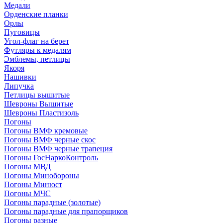
Медали
Орденские планки
Орлы
Пуговицы
Угол-флаг на берет
Футляры к медалям
Эмблемы, петлицы
Якоря
Нашивки
Липучка
Петлицы вышитые
Шевроны Вышитые
Шевроны Пластизоль
Погоны
Погоны ВМФ кремовые
Погоны ВМФ черные скос
Погоны ВМФ черные трапеция
Погоны ГосНаркоКонтроль
Погоны МВД
Погоны Минобороны
Погоны Минюст
Погоны МЧС
Погоны парадные (золотые)
Погоны парадные для прапорщиков
Погоны разные