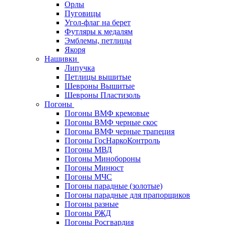
Орлы
Пуговицы
Угол-флаг на берет
Футляры к медалям
Эмблемы, петлицы
Якоря
Нашивки
Липучка
Петлицы вышитые
Шевроны Вышитые
Шевроны Пластизоль
Погоны
Погоны ВМФ кремовые
Погоны ВМФ черные скос
Погоны ВМФ черные трапеция
Погоны ГосНаркоКонтроль
Погоны МВД
Погоны Минобороны
Погоны Минюст
Погоны МЧС
Погоны парадные (золотые)
Погоны парадные для прапорщиков
Погоны разные
Погоны РЖД
Погоны Росгвардия