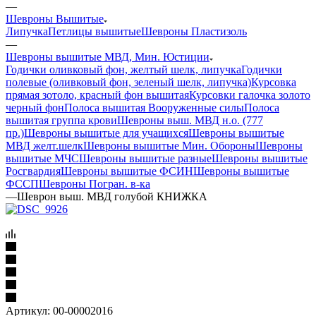
—
Шевроны Вышитые
Липучка
Петлицы вышитые
Шевроны Пластизоль
—
Шевроны вышитые МВД, Мин. Юстиции
Годички оливковый фон, желтый шелк, липучка
Годички
полевые (оливковый фон, зеленый шелк, липучка)
Курсовка
прямая зотоло, красный фон вышитая
Курсовки галочка золото
черный фон
Полоса вышитая Вооруженные силы
Полоса
вышитая группа крови
Шевроны выш. МВД н.о. (777
пр.)
Шевроны вышитые для учащихся
Шевроны вышитые
МВД желт.шелк
Шевроны вышитые Мин. Обороны
Шевроны
вышитые МЧС
Шевроны вышитые разные
Шевроны вышитые
Росгвардия
Шевроны вышитые ФСИН
Шевроны вышитые
ФССП
Шевроны Погран. в-ка
—
Шеврон выш. МВД голубой КНИЖКА
Артикул:
00-00002016