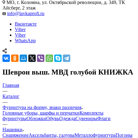
МО, г. Коломна, ул. Октябрьской революции, д. 349, ТК
Айсберг, 2 этаж
info@lavkaprofi.ru
Вконтакте
Viber
Viber
WhatsApp
Шеврон выш. МВД голубой КНИЖКА
Главная
—
Каталог
—
Фурнитура на форму, знаки различия
Головные уборы, шарфы и перчатки
Комплекты
фурнитуры
Обложки
Обувь
Одежда
Сувениры
Флаги
—
Нашивки
Снаряжение
Аксельбанты, галуны
Металлофурнитура
Погоны