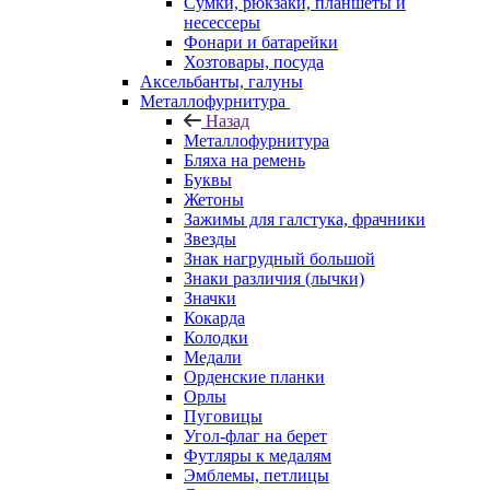
Сумки, рюкзаки, планшеты и
несессеры
Фонари и батарейки
Хозтовары, посуда
Аксельбанты, галуны
Металлофурнитура
Назад
Металлофурнитура
Бляха на ремень
Буквы
Жетоны
Зажимы для галстука, фрачники
Звезды
Знак нагрудный большой
Знаки различия (лычки)
Значки
Кокарда
Колодки
Медали
Орденские планки
Орлы
Пуговицы
Угол-флаг на берет
Футляры к медалям
Эмблемы, петлицы