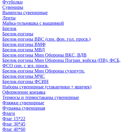
Футболки
Сувениры
Вымпелы сувенирные
Ленты
Майка-тельняшка с вышивкой
Брелок
Брелок-погоны
Брелок-погоны ВВС (син. фон. гол. просв.)
Брелок-погоны ВМФ
Брелок-погоны МВД
Брелок-погоны Мин Обороны ВКС, ВДВ
Брелок-погоны Мин Обороны Погран. войска (ПВ), ФСБ,
ФСО син. с зел. просв.
Брелок-погоны Мин Обороны сухопутн.
Брелок-погоны МЧС
Брелок-погоны ФСИН
Наборы сувенирные (стаканчики + ящичек)
Оформление конъяка
Термосы и термостаканы сувенирные
Фляжки сувенирные
Фуражка сувенирная
Флаги
Флаг 15*22
Флаг 30*45
Флаг 40*60