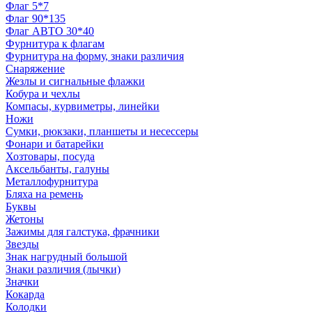
Флаг 5*7
Флаг 90*135
Флаг АВТО 30*40
Фурнитура к флагам
Фурнитура на форму, знаки различия
Снаряжение
Жезлы и сигнальные флажки
Кобура и чехлы
Компасы, курвиметры, линейки
Ножи
Сумки, рюкзаки, планшеты и несессеры
Фонари и батарейки
Хозтовары, посуда
Аксельбанты, галуны
Металлофурнитура
Бляха на ремень
Буквы
Жетоны
Зажимы для галстука, фрачники
Звезды
Знак нагрудный большой
Знаки различия (лычки)
Значки
Кокарда
Колодки