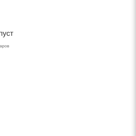
пуст
варов