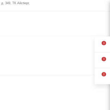
д. 349, ТК Айсберг,
0
0
0