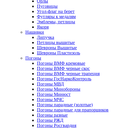
Орлы
Пуговицы
Угол-флаг на берет
Футляры к медалям
Эмблемы, петлицы
Якоря
Нашивки
Липучка
Петлицы вышитые
Шевроны Вышитые
Шевроны Пластизоль
Погоны
Погоны ВМФ кремовые
Погоны ВМФ черные скос
Погоны ВМФ черные трапеция
Погоны ГосНаркоКонтроль
Погоны МВД
Погоны Минобороны
Погоны Минюст
Погоны МЧС
Погоны парадные (золотые)
Погоны парадные для прапорщиков
Погоны разные
Погоны РЖД
Погоны Росгвардия