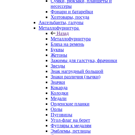
Сумки, рюкзаки, планшеты и
несессеры
Фонари и батарейки
Хозтовары, посуда
Аксельбанты, галуны
Металлофурнитура
Назад
Металлофурнитура
Бляха на ремень
Буквы
Жетоны
Зажимы для галстука, фрачники
Звезды
Знак нагрудный большой
Знаки различия (лычки)
Значки
Кокарда
Колодки
Медали
Орденские планки
Орлы
Пуговицы
Угол-флаг на берет
Футляры к медалям
Эмблемы, петлицы