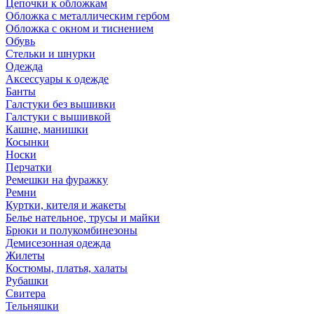
Цепочки к обложкам
Обложка с металлическим гербом
Обложка с окном и тиснением
Обувь
Стельки и шнурки
Одежда
Аксессуары к одежде
Банты
Галстуки без вышивки
Галстуки с вышивкой
Кашне, манишки
Косынки
Носки
Перчатки
Ремешки на фуражку
Ремни
Куртки, кителя и жакеты
Белье нательное, трусы и майки
Брюки и полукомбинезоны
Демисезонная одежда
Жилеты
Костюмы, платья, халаты
Рубашки
Свитера
Тельняшки