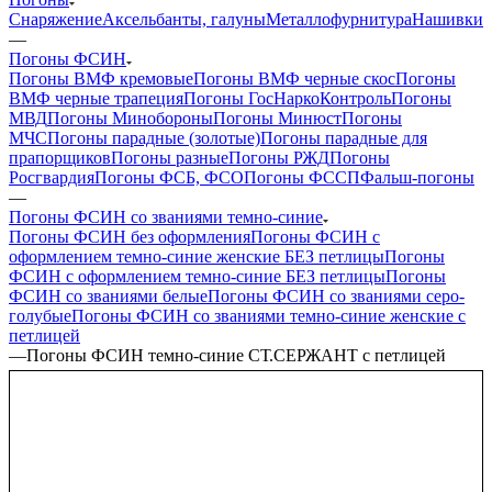
Снаряжение
Аксельбанты, галуны
Металлофурнитура
Нашивки
—
Погоны ФСИН
Погоны ВМФ кремовые
Погоны ВМФ черные скос
Погоны
ВМФ черные трапеция
Погоны ГосНаркоКонтроль
Погоны
МВД
Погоны Минобороны
Погоны Минюст
Погоны
МЧС
Погоны парадные (золотые)
Погоны парадные для
прапорщиков
Погоны разные
Погоны РЖД
Погоны
Росгвардия
Погоны ФСБ, ФСО
Погоны ФССП
Фальш-погоны
—
Погоны ФСИН со званиями темно-синие
Погоны ФСИН без оформления
Погоны ФСИН с
оформлением темно-синие женские БЕЗ петлицы
Погоны
ФСИН с оформлением темно-синие БЕЗ петлицы
Погоны
ФСИН со званиями белые
Погоны ФСИН со званиями серо-
голубые
Погоны ФСИН со званиями темно-синие женские с
петлицей
—
Погоны ФСИН темно-синие СТ.СЕРЖАНТ с петлицей