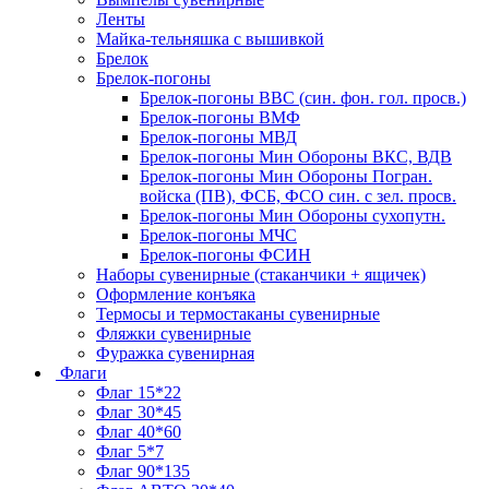
Ленты
Майка-тельняшка с вышивкой
Брелок
Брелок-погоны
Брелок-погоны ВВС (син. фон. гол. просв.)
Брелок-погоны ВМФ
Брелок-погоны МВД
Брелок-погоны Мин Обороны ВКС, ВДВ
Брелок-погоны Мин Обороны Погран.
войска (ПВ), ФСБ, ФСО син. с зел. просв.
Брелок-погоны Мин Обороны сухопутн.
Брелок-погоны МЧС
Брелок-погоны ФСИН
Наборы сувенирные (стаканчики + ящичек)
Оформление конъяка
Термосы и термостаканы сувенирные
Фляжки сувенирные
Фуражка сувенирная
Флаги
Флаг 15*22
Флаг 30*45
Флаг 40*60
Флаг 5*7
Флаг 90*135