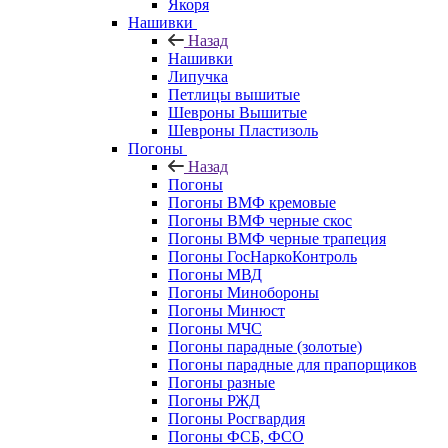
Якоря
Нашивки
Назад
Нашивки
Липучка
Петлицы вышитые
Шевроны Вышитые
Шевроны Пластизоль
Погоны
Назад
Погоны
Погоны ВМФ кремовые
Погоны ВМФ черные скос
Погоны ВМФ черные трапеция
Погоны ГосНаркоКонтроль
Погоны МВД
Погоны Минобороны
Погоны Минюст
Погоны МЧС
Погоны парадные (золотые)
Погоны парадные для прапорщиков
Погоны разные
Погоны РЖД
Погоны Росгвардия
Погоны ФСБ, ФСО