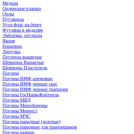
Медали
Орденские планки
Орлы
Пуговицы
Угол-флаг на берет
Футляры к медалям
Эмблемы, петлицы
Якоря
Нашивки
Липучка
Петлицы вышитые
Шевроны Вышитые
Шевроны Пластизоль
Погоны
Погоны ВМФ кремовые
Погоны ВМФ черные скос
Погоны ВМФ черные трапеция
Погоны ГосНаркоКонтроль
Погоны МВД
Погоны Минобороны
Погоны Минюст
Погоны МЧС
Погоны парадные (золотые)
Погоны парадные для прапорщиков
Погоны разные