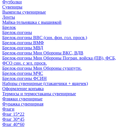
Футболки
Сувениры
Вымпелы сувенирные
Ленты
Майка-тельняшка с вышивкой
Брелок
Брелок-погоны
Брелок-погоны ВВС (син. фон. гол. просв.)
Брелок-погоны ВМФ
Брелок-погоны МВД
Брелок-погоны Мин Обороны ВКС, ВДВ
Брелок-погоны Мин Обороны Погран. войска (ПВ), ФСБ,
ФСО син. с зел. просв.
Брелок-погоны Мин Обороны сухопутн.
Брелок-погоны МЧС
Брелок-погоны ФСИН
Наборы сувенирные (стаканчики + ящичек)
Оформление конъяка
Термосы и термостаканы сувенирные
Фляжки сувенирные
Фуражка сувенирная
Флаги
Флаг 15*22
Флаг 30*45
Флаг 40*60