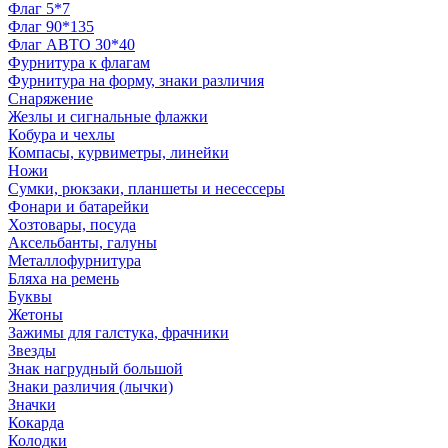
Флаг 5*7
Флаг 90*135
Флаг АВТО 30*40
Фурнитура к флагам
Фурнитура на форму, знаки различия
Снаряжение
Жезлы и сигнальные флажки
Кобура и чехлы
Компасы, курвиметры, линейки
Ножи
Сумки, рюкзаки, планшеты и несессеры
Фонари и батарейки
Хозтовары, посуда
Аксельбанты, галуны
Металлофурнитура
Бляха на ремень
Буквы
Жетоны
Зажимы для галстука, фрачники
Звезды
Знак нагрудный большой
Знаки различия (лычки)
Значки
Кокарда
Колодки