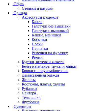
Обувь
Стельки и шнурки
Одежда
Аксессуары к одежде
Банты
Галстуки без вышивки
Галстуки с вышивкой
Кашне, манишки
Косынки
Носки
Перчатки
Ремешки на фуражку
Ремни
Куртки, кителя и жакеты
Белье нательное, трусы и майки
Брюки и полукомбинезоны
Демисезонная одежда
Жилеты
Костюмы, платья, халаты
Рубашки
Свитера
Тельняшки
Футболки
Сувениры
Вымпелы сувенирные