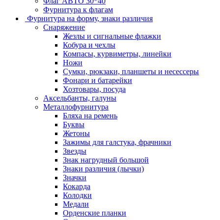
Флаг АВТО 30*40
Фурнитура к флагам
Фурнитура на форму, знаки различия
Снаряжение
Жезлы и сигнальные флажки
Кобура и чехлы
Компасы, курвиметры, линейки
Ножи
Сумки, рюкзаки, планшеты и несессеры
Фонари и батарейки
Хозтовары, посуда
Аксельбанты, галуны
Металлофурнитура
Бляха на ремень
Буквы
Жетоны
Зажимы для галстука, фрачники
Звезды
Знак нагрудный большой
Знаки различия (лычки)
Значки
Кокарда
Колодки
Медали
Орденские планки