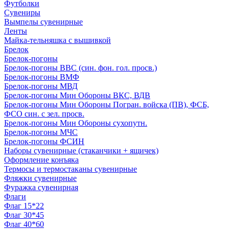
Футболки
Сувениры
Вымпелы сувенирные
Ленты
Майка-тельняшка с вышивкой
Брелок
Брелок-погоны
Брелок-погоны ВВС (син. фон. гол. просв.)
Брелок-погоны ВМФ
Брелок-погоны МВД
Брелок-погоны Мин Обороны ВКС, ВДВ
Брелок-погоны Мин Обороны Погран. войска (ПВ), ФСБ,
ФСО син. с зел. просв.
Брелок-погоны Мин Обороны сухопутн.
Брелок-погоны МЧС
Брелок-погоны ФСИН
Наборы сувенирные (стаканчики + ящичек)
Оформление конъяка
Термосы и термостаканы сувенирные
Фляжки сувенирные
Фуражка сувенирная
Флаги
Флаг 15*22
Флаг 30*45
Флаг 40*60