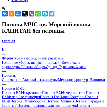
Погоны МЧС цв. Морской волны
КАПИТАН без петлицы
Главная
—
Каталог
—
Фурнитура на форму, знаки различия
Головные уборы, шарфы и перчатки
Комплекты
фурнитуры
Обложки
Обувь
Одежда
Сувениры
Флаги
—
Погоны
Снаряжение
Аксельбанты, галуны
Металлофурнитура
Нашивки
—
Погоны МЧС
Погоны ВМФ кремовые
Погоны ВМФ черные скос
Погоны
ВМФ черные трапеция
Погоны ГосНаркоКонтроль
Погоны
МВД
Погоны Минобороны
Погоны Минюст
Погоны парадные
(золотые)
Погоны парадные для прапорщиков
Погоны