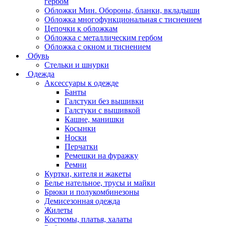
гербом
Обложки Мин. Обороны, бланки, вкладыши
Обложка многофункциональная с тиснением
Цепочки к обложкам
Обложка с металлическим гербом
Обложка с окном и тиснением
Обувь
Стельки и шнурки
Одежда
Аксессуары к одежде
Банты
Галстуки без вышивки
Галстуки с вышивкой
Кашне, манишки
Косынки
Носки
Перчатки
Ремешки на фуражку
Ремни
Куртки, кителя и жакеты
Белье нательное, трусы и майки
Брюки и полукомбинезоны
Демисезонная одежда
Жилеты
Костюмы, платья, халаты