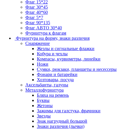
Флаг 15*22
Флаг 30*45
Флаг 40*60
Флаг 5*7
Флаг 90*135
Флаг АВТО 30*40
Фурнитура к флагам
Фурнитура на форму, знаки различия
Снаряжение
Жезлы и сигнальные флажки
Кобура и чехлы
Компасы, курвиметры, линейки
Ножи
Сумки, рюкзаки, планшеты и несессеры
Фонари и батарейки
Хозтовары, посуда
Аксельбанты, галуны
Металлофурнитура
Бляха на ремень
Буквы
Жетоны
Зажимы для галстука, фрачники
Звезды
Знак нагрудный большой
Знаки различия (лычки)