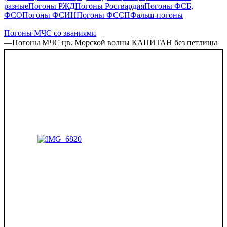
разные
Погоны РЖД
Погоны Росгвардия
Погоны ФСБ,
ФСО
Погоны ФСИН
Погоны ФССП
Фальш-погоны
—
Погоны МЧС со званиями
—
Погоны МЧС цв. Морской волны КАПИТАН без петлицы