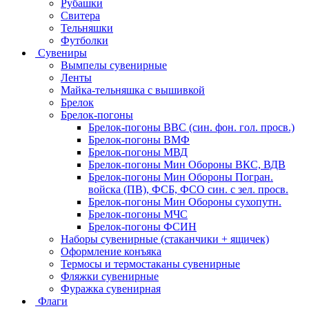
Рубашки
Свитера
Тельняшки
Футболки
Сувениры
Вымпелы сувенирные
Ленты
Майка-тельняшка с вышивкой
Брелок
Брелок-погоны
Брелок-погоны ВВС (син. фон. гол. просв.)
Брелок-погоны ВМФ
Брелок-погоны МВД
Брелок-погоны Мин Обороны ВКС, ВДВ
Брелок-погоны Мин Обороны Погран.
войска (ПВ), ФСБ, ФСО син. с зел. просв.
Брелок-погоны Мин Обороны сухопутн.
Брелок-погоны МЧС
Брелок-погоны ФСИН
Наборы сувенирные (стаканчики + ящичек)
Оформление конъяка
Термосы и термостаканы сувенирные
Фляжки сувенирные
Фуражка сувенирная
Флаги