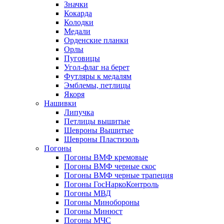
Значки
Кокарда
Колодки
Медали
Орденские планки
Орлы
Пуговицы
Угол-флаг на берет
Футляры к медалям
Эмблемы, петлицы
Якоря
Нашивки
Липучка
Петлицы вышитые
Шевроны Вышитые
Шевроны Пластизоль
Погоны
Погоны ВМФ кремовые
Погоны ВМФ черные скос
Погоны ВМФ черные трапеция
Погоны ГосНаркоКонтроль
Погоны МВД
Погоны Минобороны
Погоны Минюст
Погоны МЧС