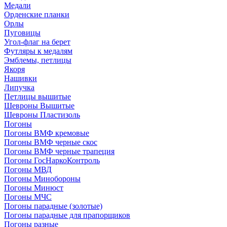
Медали
Орденские планки
Орлы
Пуговицы
Угол-флаг на берет
Футляры к медалям
Эмблемы, петлицы
Якоря
Нашивки
Липучка
Петлицы вышитые
Шевроны Вышитые
Шевроны Пластизоль
Погоны
Погоны ВМФ кремовые
Погоны ВМФ черные скос
Погоны ВМФ черные трапеция
Погоны ГосНаркоКонтроль
Погоны МВД
Погоны Минобороны
Погоны Минюст
Погоны МЧС
Погоны парадные (золотые)
Погоны парадные для прапорщиков
Погоны разные