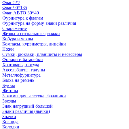
Флаг 5*7
Флаг 90*135
Флаг АВТО 30*40
Фурнитура к флагам
Фурнитура на форму, знаки различия
Снаряжение
Жезлы и сигнальные флажки
Кобура и чехлы
Компасы, курвиметры, линейки
Ножи
Сумки, рюкзаки, планшеты и несессеры
Фонари и батарейки
Хозтовары, посуда
Аксельбанты, галуны
Металлофурнитура
Бляха на ремень
Буквы
Жетоны
Зажимы для галстука, фрачники
Звезды
Знак нагрудный большой
Знаки различия (лычки)
Значки
Кокарда
Колодки