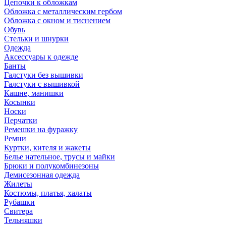
Цепочки к обложкам
Обложка с металлическим гербом
Обложка с окном и тиснением
Обувь
Стельки и шнурки
Одежда
Аксессуары к одежде
Банты
Галстуки без вышивки
Галстуки с вышивкой
Кашне, манишки
Косынки
Носки
Перчатки
Ремешки на фуражку
Ремни
Куртки, кителя и жакеты
Белье нательное, трусы и майки
Брюки и полукомбинезоны
Демисезонная одежда
Жилеты
Костюмы, платья, халаты
Рубашки
Свитера
Тельняшки