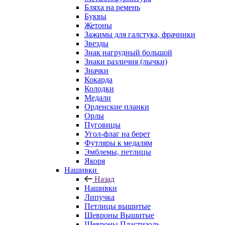
Бляха на ремень
Буквы
Жетоны
Зажимы для галстука, фрачники
Звезды
Знак нагрудный большой
Знаки различия (лычки)
Значки
Кокарда
Колодки
Медали
Орденские планки
Орлы
Пуговицы
Угол-флаг на берет
Футляры к медалям
Эмблемы, петлицы
Якоря
Нашивки
Назад
Нашивки
Липучка
Петлицы вышитые
Шевроны Вышитые
Шевроны Пластизоль