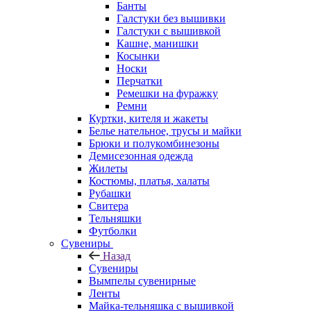
Банты
Галстуки без вышивки
Галстуки с вышивкой
Кашне, манишки
Косынки
Носки
Перчатки
Ремешки на фуражку
Ремни
Куртки, кителя и жакеты
Белье нательное, трусы и майки
Брюки и полукомбинезоны
Демисезонная одежда
Жилеты
Костюмы, платья, халаты
Рубашки
Свитера
Тельняшки
Футболки
Сувениры
Назад
Сувениры
Вымпелы сувенирные
Ленты
Майка-тельняшка с вышивкой