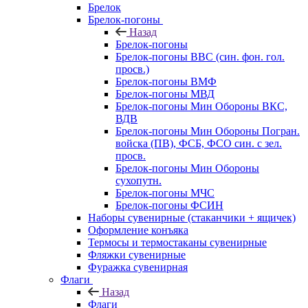
Брелок
Брелок-погоны
Назад
Брелок-погоны
Брелок-погоны ВВС (син. фон. гол.
просв.)
Брелок-погоны ВМФ
Брелок-погоны МВД
Брелок-погоны Мин Обороны ВКС,
ВДВ
Брелок-погоны Мин Обороны Погран.
войска (ПВ), ФСБ, ФСО син. с зел.
просв.
Брелок-погоны Мин Обороны
сухопутн.
Брелок-погоны МЧС
Брелок-погоны ФСИН
Наборы сувенирные (стаканчики + ящичек)
Оформление конъяка
Термосы и термостаканы сувенирные
Фляжки сувенирные
Фуражка сувенирная
Флаги
Назад
Флаги