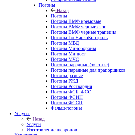
Погоны
Назад
Погоны
Погоны ВМФ кремовые
Погоны ВМФ черные скос
Погоны ВМФ черные трапеция
Погоны ГосНаркоКонтроль
Погоны МВД
Погоны Минобороны
Погоны Минюст
Погоны МЧС
Погоны парадные (золотые)
Погоны парадные для прапорщиков
Погоны разные
Погоны РЖД
Погоны Росгвардия
Погоны ФСБ, ФСО
Погоны ФСИН
Погоны ФССП
Фальш-погоны
Услуги
Назад
Услуги
Изготовление шевронов