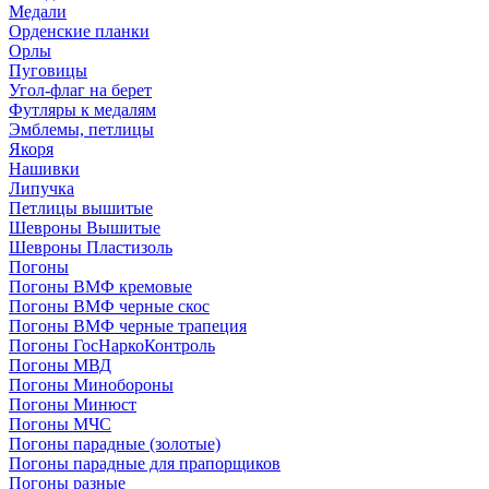
Медали
Орденские планки
Орлы
Пуговицы
Угол-флаг на берет
Футляры к медалям
Эмблемы, петлицы
Якоря
Нашивки
Липучка
Петлицы вышитые
Шевроны Вышитые
Шевроны Пластизоль
Погоны
Погоны ВМФ кремовые
Погоны ВМФ черные скос
Погоны ВМФ черные трапеция
Погоны ГосНаркоКонтроль
Погоны МВД
Погоны Минобороны
Погоны Минюст
Погоны МЧС
Погоны парадные (золотые)
Погоны парадные для прапорщиков
Погоны разные