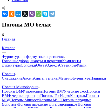
Погоны МО белые
6
Главная
—
Каталог
—
Фурнитура на форму, знаки различия
Головные уборы, шарфы и перчатки
Комплекты
фурнитуры
Обложки
Обувь
Одежда
Сувениры
Флаги
—
Погоны
Снаряжение
Аксельбанты, галуны
Металлофурнитура
Нашивки
—
Погоны Минобороны
Погоны ВМФ кремовые
Погоны ВМФ черные скос
Погоны
ВМФ черные трапеция
Погоны ГосНаркоКонтроль
Погоны
МВД
Погоны Минюст
Погоны МЧС
Погоны парадные
(золотые)
Погоны парадные для прапорщиков
Погоны