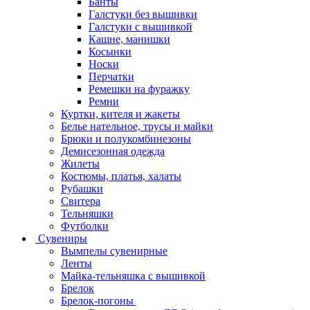
Банты
Галстуки без вышивки
Галстуки с вышивкой
Кашне, манишки
Косынки
Носки
Перчатки
Ремешки на фуражку
Ремни
Куртки, кителя и жакеты
Белье нательное, трусы и майки
Брюки и полукомбинезоны
Демисезонная одежда
Жилеты
Костюмы, платья, халаты
Рубашки
Свитера
Тельняшки
Футболки
Сувениры
Вымпелы сувенирные
Ленты
Майка-тельняшка с вышивкой
Брелок
Брелок-погоны