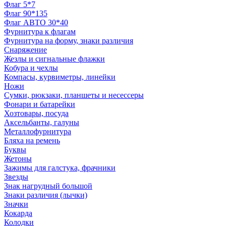
Флаг 5*7
Флаг 90*135
Флаг АВТО 30*40
Фурнитура к флагам
Фурнитура на форму, знаки различия
Снаряжение
Жезлы и сигнальные флажки
Кобура и чехлы
Компасы, курвиметры, линейки
Ножи
Сумки, рюкзаки, планшеты и несессеры
Фонари и батарейки
Хозтовары, посуда
Аксельбанты, галуны
Металлофурнитура
Бляха на ремень
Буквы
Жетоны
Зажимы для галстука, фрачники
Звезды
Знак нагрудный большой
Знаки различия (лычки)
Значки
Кокарда
Колодки