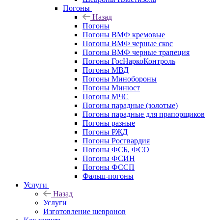
Погоны
Назад
Погоны
Погоны ВМФ кремовые
Погоны ВМФ черные скос
Погоны ВМФ черные трапеция
Погоны ГосНаркоКонтроль
Погоны МВД
Погоны Минобороны
Погоны Минюст
Погоны МЧС
Погоны парадные (золотые)
Погоны парадные для прапорщиков
Погоны разные
Погоны РЖД
Погоны Росгвардия
Погоны ФСБ, ФСО
Погоны ФСИН
Погоны ФССП
Фальш-погоны
Услуги
Назад
Услуги
Изготовление шевронов