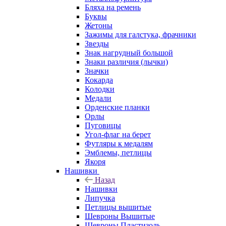
Бляха на ремень
Буквы
Жетоны
Зажимы для галстука, фрачники
Звезды
Знак нагрудный большой
Знаки различия (лычки)
Значки
Кокарда
Колодки
Медали
Орденские планки
Орлы
Пуговицы
Угол-флаг на берет
Футляры к медалям
Эмблемы, петлицы
Якоря
Нашивки
Назад
Нашивки
Липучка
Петлицы вышитые
Шевроны Вышитые
Шевроны Пластизоль