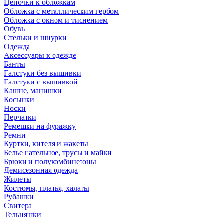
Цепочки к обложкам
Обложка с металлическим гербом
Обложка с окном и тиснением
Обувь
Стельки и шнурки
Одежда
Аксессуары к одежде
Банты
Галстуки без вышивки
Галстуки с вышивкой
Кашне, манишки
Косынки
Носки
Перчатки
Ремешки на фуражку
Ремни
Куртки, кителя и жакеты
Белье нательное, трусы и майки
Брюки и полукомбинезоны
Демисезонная одежда
Жилеты
Костюмы, платья, халаты
Рубашки
Свитера
Тельняшки