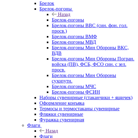
Брелок
Брелок-погоны
Назад
Брелок-погоны
Брелок-погоны ВВС (син. фон. гол.
просв.)
Брелок-погоны ВМФ
Брелок-погоны МВД
Брелок-погоны Мин Обороны ВКС,
ВДВ
Брелок-погоны Мин Обороны Погран.
войска (ПВ), ФСБ, ФСО син. с зел.
просв.
Брелок-погоны Мин Обороны
сухопутн.
Брелок-погоны МЧС
Брелок-погоны ФСИН
Наборы сувенирные (стаканчики + ящичек)
Оформление конъяка
Термосы и термостаканы сувенирные
Фляжки сувенирные
Фуражка сувенирная
Флаги
Назад
Флаги