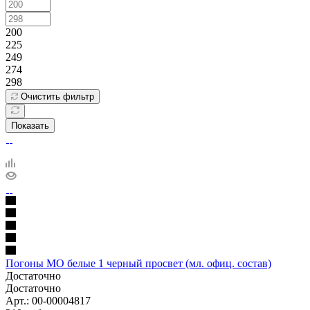
200
225
249
274
298
Очистить фильтр
Показать
Погоны МО белые 1 черный просвет (мл. офиц. состав)
Достаточно
Достаточно
Арт.: 00-00004817