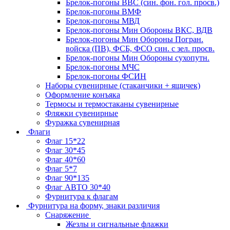
Брелок-погоны ВВС (син. фон. гол. просв.)
Брелок-погоны ВМФ
Брелок-погоны МВД
Брелок-погоны Мин Обороны ВКС, ВДВ
Брелок-погоны Мин Обороны Погран.
войска (ПВ), ФСБ, ФСО син. с зел. просв.
Брелок-погоны Мин Обороны сухопутн.
Брелок-погоны МЧС
Брелок-погоны ФСИН
Наборы сувенирные (стаканчики + ящичек)
Оформление конъяка
Термосы и термостаканы сувенирные
Фляжки сувенирные
Фуражка сувенирная
Флаги
Флаг 15*22
Флаг 30*45
Флаг 40*60
Флаг 5*7
Флаг 90*135
Флаг АВТО 30*40
Фурнитура к флагам
Фурнитура на форму, знаки различия
Снаряжение
Жезлы и сигнальные флажки