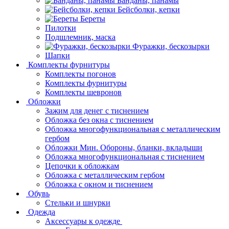
Банданы, панамы
Бейсболки, кепки
Береты
Пилотки
Подшлемник, маска
Фуражки, бескозырки
Шапки
Комплекты фурнитуры
Комплекты погонов
Комплекты фурнитуры
Комплекты шевронов
Обложки
Зажим для денег с тиснением
Обложка без окна с тиснением
Обложка многофункциональная с металлическим
гербом
Обложки Мин. Обороны, бланки, вкладыши
Обложка многофункциональная с тиснением
Цепочки к обложкам
Обложка с металлическим гербом
Обложка с окном и тиснением
Обувь
Стельки и шнурки
Одежда
Аксессуары к одежде