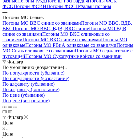
разные
Погоны РЖД
Погоны Росгвардия
Погоны ФСБ,
ФСО
Погоны ФСИН
Погоны ФССП
Фальш-погоны
—
Погоны МО белые
Погоны МО ВВС синие со званиями
Погоны МО ВВС, ВДВ,
ВКС
Погоны МО ВВС, ВДВ, ВКС синие
Погоны МО ВДВ
синие со званиями
Погоны МО ВКС оливковые со
званиями
Погоны МО ВКС синие со званиями
Погоны МО
оливковые
Погоны МО РВиА оливковые со званиями
Погоны
МО Связь оливковые со званиями
Погоны МО сержантские с
пуговицей
Погоны МО Сухопутные войска со званиями
Фильтр
По умолчанию (возрастание)
По популярности (убывание)
По популярности (возрастание)
По алфавиту (убывание)
По алфавиту (возрастание)
По цене (убывание)
По цене (возрастание)
Фильтр
Цена
Цена