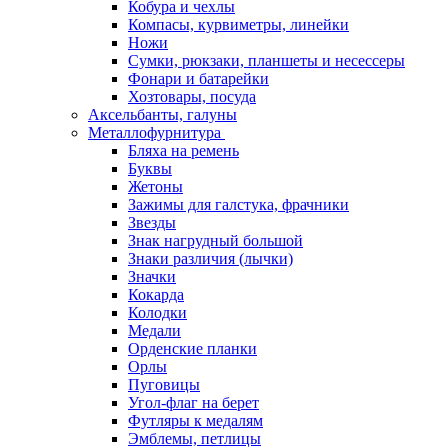
Кобура и чехлы
Компасы, курвиметры, линейки
Ножи
Сумки, рюкзаки, планшеты и несессеры
Фонари и батарейки
Хозтовары, посуда
Аксельбанты, галуны
Металлофурнитура
Бляха на ремень
Буквы
Жетоны
Зажимы для галстука, фрачники
Звезды
Знак нагрудный большой
Знаки различия (лычки)
Значки
Кокарда
Колодки
Медали
Орденские планки
Орлы
Пуговицы
Угол-флаг на берет
Футляры к медалям
Эмблемы, петлицы