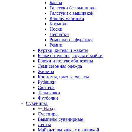
Банты
Галстуки без вышивки
Галстуки с вышивкой
Кашне, манишки
Косынки
Носки
Перчатки
Ремешки на фуражку
Ремни
Куртки, кителя и жакеты
Белье нательное, трусы и майки
Брюки и полукомбинезоны
Демисезонная одежда
Жилеты
Костюмы, платья, халаты
Рубашки
Свитера
Тельняшки
Футболки
Сувениры
Назад
Сувениры
Вымпелы сувенирные
Ленты
Майка-тельняшка с вышивкой