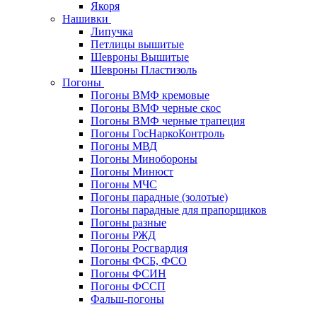
Якоря
Нашивки
Липучка
Петлицы вышитые
Шевроны Вышитые
Шевроны Пластизоль
Погоны
Погоны ВМФ кремовые
Погоны ВМФ черные скос
Погоны ВМФ черные трапеция
Погоны ГосНаркоКонтроль
Погоны МВД
Погоны Минобороны
Погоны Минюст
Погоны МЧС
Погоны парадные (золотые)
Погоны парадные для прапорщиков
Погоны разные
Погоны РЖД
Погоны Росгвардия
Погоны ФСБ, ФСО
Погоны ФСИН
Погоны ФССП
Фальш-погоны