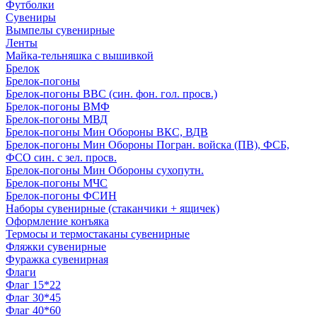
Футболки
Сувениры
Вымпелы сувенирные
Ленты
Майка-тельняшка с вышивкой
Брелок
Брелок-погоны
Брелок-погоны ВВС (син. фон. гол. просв.)
Брелок-погоны ВМФ
Брелок-погоны МВД
Брелок-погоны Мин Обороны ВКС, ВДВ
Брелок-погоны Мин Обороны Погран. войска (ПВ), ФСБ,
ФСО син. с зел. просв.
Брелок-погоны Мин Обороны сухопутн.
Брелок-погоны МЧС
Брелок-погоны ФСИН
Наборы сувенирные (стаканчики + ящичек)
Оформление конъяка
Термосы и термостаканы сувенирные
Фляжки сувенирные
Фуражка сувенирная
Флаги
Флаг 15*22
Флаг 30*45
Флаг 40*60