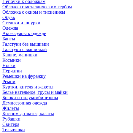
Цепочки к обложкам
Обложка с металлическим гербом
Обложка с окном и тиснением
Обувь
Стельки и шнурки
Одежда
Аксессуары к одежде
Банты
Галстуки без вышивки
Галстуки с вышивкой
Кашне, манишки
Косынки
Носки
Перчатки
Ремешки на фуражку
Ремни
Куртки, кителя и жакеты
Белье нательное, трусы и майки
Брюки и полукомбинезоны
Демисезонная одежда
Жилеты
Костюмы, платья, халаты
Рубашки
Свитера
Тельняшки