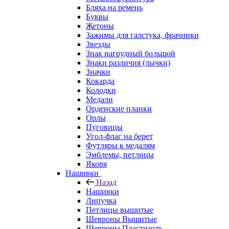
Бляха на ремень
Буквы
Жетоны
Зажимы для галстука, фрачники
Звезды
Знак нагрудный большой
Знаки различия (лычки)
Значки
Кокарда
Колодки
Медали
Орденские планки
Орлы
Пуговицы
Угол-флаг на берет
Футляры к медалям
Эмблемы, петлицы
Якоря
Нашивки
Назад
Нашивки
Липучка
Петлицы вышитые
Шевроны Вышитые
Шевроны Пластизоль