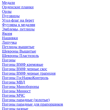
Медали
Орденские планки
Орлы
Пуговицы
Угол-флаг на берет
Футляры к медалям
Эмблемы, петлицы
Якоря
Нашивки
Липучка
Петлицы вышитые
Шевроны Вышитые
Шевроны Пластизоль
Погоны
Погоны ВМФ кремовые
Погоны ВМФ черные скос
Погоны ВМФ черные трапеция
Погоны ГосНаркоКонтроль
Погоны МВД
Погоны Минобороны
Погоны Минюст
Погоны МЧС
Погоны парадные (золотые)
Погоны парадные для прапорщиков
Погоны разные