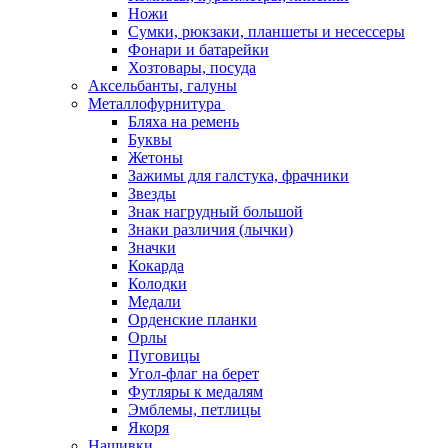
Ножи
Сумки, рюкзаки, планшеты и несессеры
Фонари и батарейки
Хозтовары, посуда
Аксельбанты, галуны
Металлофурнитура
Бляха на ремень
Буквы
Жетоны
Зажимы для галстука, фрачники
Звезды
Знак нагрудный большой
Знаки различия (лычки)
Значки
Кокарда
Колодки
Медали
Орденские планки
Орлы
Пуговицы
Угол-флаг на берет
Футляры к медалям
Эмблемы, петлицы
Якоря
Нашивки