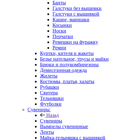
Банты
Галстуки без вышивки
Галстуки с вышивкой
Кашне, манишки
Косынки
Носки
Перчатки
Ремешки на фуражку
Ремни
Куртки, кителя и жакеты
Белье нательное, трусы и майки
Брюки и полукомбинезоны
Демисезонная одежда
Жилеты
Костюмы, платья, халаты
Рубашки
Свитера
Тельняшки
Футболки
Сувениры
Назад
Сувениры
Вымпелы сувенирные
Ленты
Майка-тельняшка с вышивкой