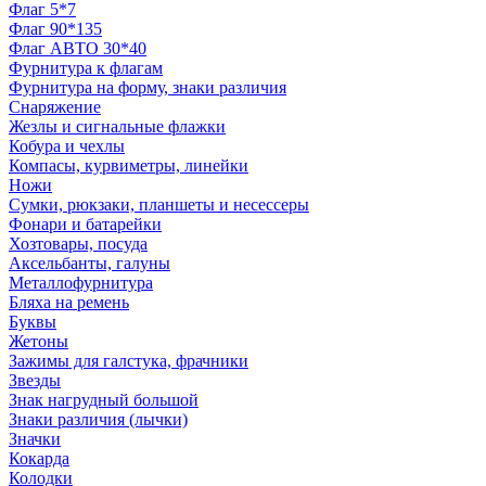
Флаг 5*7
Флаг 90*135
Флаг АВТО 30*40
Фурнитура к флагам
Фурнитура на форму, знаки различия
Снаряжение
Жезлы и сигнальные флажки
Кобура и чехлы
Компасы, курвиметры, линейки
Ножи
Сумки, рюкзаки, планшеты и несессеры
Фонари и батарейки
Хозтовары, посуда
Аксельбанты, галуны
Металлофурнитура
Бляха на ремень
Буквы
Жетоны
Зажимы для галстука, фрачники
Звезды
Знак нагрудный большой
Знаки различия (лычки)
Значки
Кокарда
Колодки