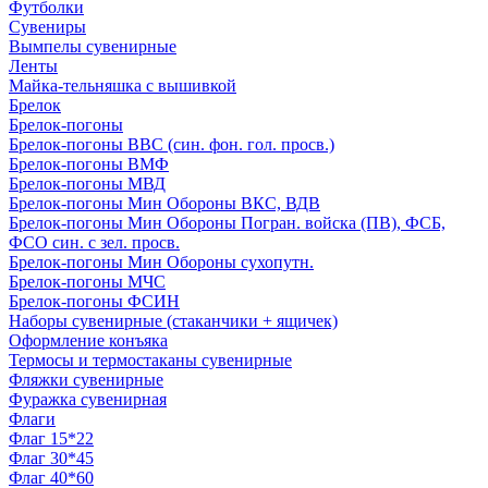
Футболки
Сувениры
Вымпелы сувенирные
Ленты
Майка-тельняшка с вышивкой
Брелок
Брелок-погоны
Брелок-погоны ВВС (син. фон. гол. просв.)
Брелок-погоны ВМФ
Брелок-погоны МВД
Брелок-погоны Мин Обороны ВКС, ВДВ
Брелок-погоны Мин Обороны Погран. войска (ПВ), ФСБ,
ФСО син. с зел. просв.
Брелок-погоны Мин Обороны сухопутн.
Брелок-погоны МЧС
Брелок-погоны ФСИН
Наборы сувенирные (стаканчики + ящичек)
Оформление конъяка
Термосы и термостаканы сувенирные
Фляжки сувенирные
Фуражка сувенирная
Флаги
Флаг 15*22
Флаг 30*45
Флаг 40*60