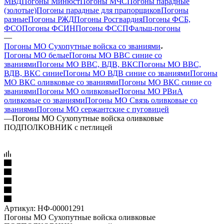
МВД
Погоны Минюст
Погоны МЧС
Погоны парадные
(золотые)
Погоны парадные для прапорщиков
Погоны
разные
Погоны РЖД
Погоны Росгвардия
Погоны ФСБ,
ФСО
Погоны ФСИН
Погоны ФССП
Фальш-погоны
—
Погоны МО Сухопутные войска со званиями
Погоны МО белые
Погоны МО ВВС синие со
званиями
Погоны МО ВВС, ВДВ, ВКС
Погоны МО ВВС,
ВДВ, ВКС синие
Погоны МО ВДВ синие со званиями
Погоны
МО ВКС оливковые со званиями
Погоны МО ВКС синие со
званиями
Погоны МО оливковые
Погоны МО РВиА
оливковые со званиями
Погоны МО Связь оливковые со
званиями
Погоны МО сержантские с пуговицей
—
Погоны МО Сухопутные войска оливковые
ПОДПОЛКОВНИК с петлицей
Артикул:
НФ-00001291
Погоны МО Сухопутные войска оливковые