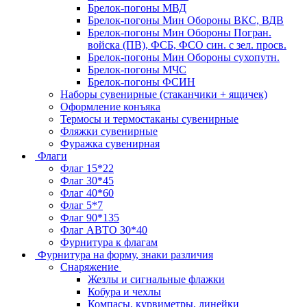
Брелок-погоны МВД
Брелок-погоны Мин Обороны ВКС, ВДВ
Брелок-погоны Мин Обороны Погран.
войска (ПВ), ФСБ, ФСО син. с зел. просв.
Брелок-погоны Мин Обороны сухопутн.
Брелок-погоны МЧС
Брелок-погоны ФСИН
Наборы сувенирные (стаканчики + ящичек)
Оформление конъяка
Термосы и термостаканы сувенирные
Фляжки сувенирные
Фуражка сувенирная
Флаги
Флаг 15*22
Флаг 30*45
Флаг 40*60
Флаг 5*7
Флаг 90*135
Флаг АВТО 30*40
Фурнитура к флагам
Фурнитура на форму, знаки различия
Снаряжение
Жезлы и сигнальные флажки
Кобура и чехлы
Компасы, курвиметры, линейки