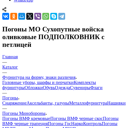
Погоны МО Сухопутные войска
оливковые ПОДПОЛКОВНИК с
петлицей
Главная
—
Каталог
—
Фурнитура на форму, знаки различия
Головные уборы, шарфы и перчатки
Комплекты
фурнитуры
Обложки
Обувь
Одежда
Сувениры
Флаги
—
Погоны
Снаряжение
Аксельбанты, галуны
Металлофурнитура
Нашивки
—
Погоны Минобороны
Погоны ВМФ кремовые
Погоны ВМФ черные скос
Погоны
ВМФ черные трапеция
Погоны ГосНаркоКонтроль
Погоны