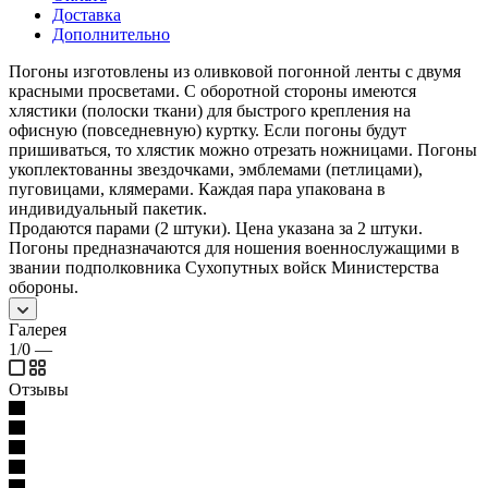
Доставка
Дополнительно
Погоны изготовлены из оливковой погонной ленты с двумя
красными просветами. С оборотной стороны имеются
хлястики (полоски ткани) для быстрого крепления на
офисную (повседневную) куртку. Если погоны будут
пришиваться, то хлястик можно отрезать ножницами. Погоны
укоплектованны звездочками, эмблемами (петлицами),
пуговицами, клямерами. Каждая пара упакована в
индивидуальный пакетик.
Продаются парами (2 штуки). Цена указана за 2 штуки.
Погоны предназначаются для ношения военнослужащими в
звании подполковника Сухопутных войск Министерства
обороны.
Галерея
1/0
—
Отзывы