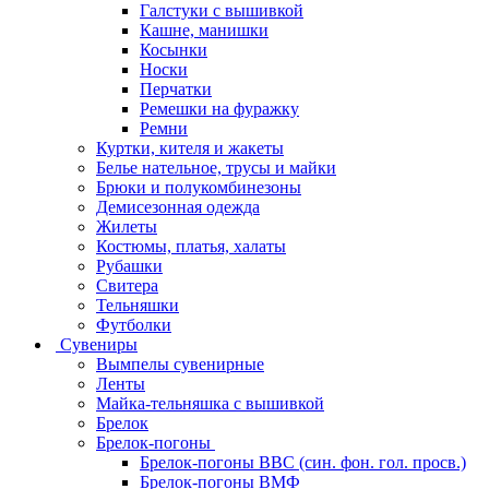
Галстуки с вышивкой
Кашне, манишки
Косынки
Носки
Перчатки
Ремешки на фуражку
Ремни
Куртки, кителя и жакеты
Белье нательное, трусы и майки
Брюки и полукомбинезоны
Демисезонная одежда
Жилеты
Костюмы, платья, халаты
Рубашки
Свитера
Тельняшки
Футболки
Сувениры
Вымпелы сувенирные
Ленты
Майка-тельняшка с вышивкой
Брелок
Брелок-погоны
Брелок-погоны ВВС (син. фон. гол. просв.)
Брелок-погоны ВМФ