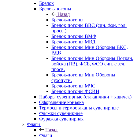
Брелок
Брелок-погоны
Назад
Брелок-погоны
Брелок-погоны ВВС (син. фон. гол.
просв.)
Брелок-погоны ВМФ
Брелок-погоны МВД
Брелок-погоны Мин Обороны ВКС,
ВДВ
Брелок-погоны Мин Обороны Погран.
войска (ПВ), ФСБ, ФСО син. с зел.
просв.
Брелок-погоны Мин Обороны
сухопутн.
Брелок-погоны МЧС
Брелок-погоны ФСИН
Наборы сувенирные (стаканчики + ящичек)
Оформление конъяка
Термосы и термостаканы сувенирные
Фляжки сувенирные
Фуражка сувенирная
Флаги
Назад
Флаги