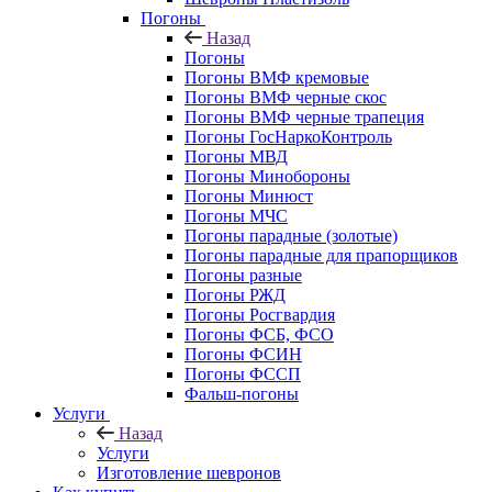
Погоны
Назад
Погоны
Погоны ВМФ кремовые
Погоны ВМФ черные скос
Погоны ВМФ черные трапеция
Погоны ГосНаркоКонтроль
Погоны МВД
Погоны Минобороны
Погоны Минюст
Погоны МЧС
Погоны парадные (золотые)
Погоны парадные для прапорщиков
Погоны разные
Погоны РЖД
Погоны Росгвардия
Погоны ФСБ, ФСО
Погоны ФСИН
Погоны ФССП
Фальш-погоны
Услуги
Назад
Услуги
Изготовление шевронов