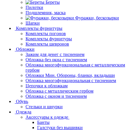
Береты
Пилотки
Подшлемник, маска
Фуражки, бескозырки
Шапки
Комплекты фурнитуры
Комплекты погонов
Комплекты фурнитуры
Комплекты шевронов
Обложки
Зажим для денег с тиснением
Обложка без окна с тиснением
Обложка многофункциональная с металлическим
гербом
Обложки Мин. Обороны, бланки, вкладыши
Обложка многофункциональная с тиснением
Цепочки к обложкам
Обложка с металлическим гербом
Обложка с окном и тиснением
Обувь
Стельки и шнурки
Одежда
Аксессуары к одежде
Банты
Галстуки без вышивки