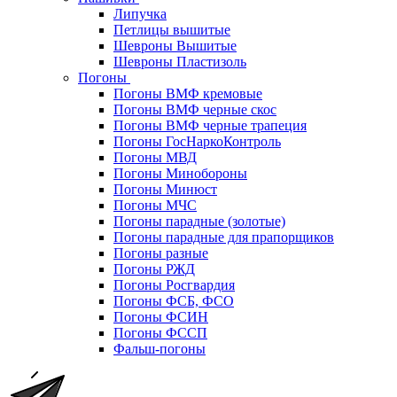
Липучка
Петлицы вышитые
Шевроны Вышитые
Шевроны Пластизоль
Погоны
Погоны ВМФ кремовые
Погоны ВМФ черные скос
Погоны ВМФ черные трапеция
Погоны ГосНаркоКонтроль
Погоны МВД
Погоны Минобороны
Погоны Минюст
Погоны МЧС
Погоны парадные (золотые)
Погоны парадные для прапорщиков
Погоны разные
Погоны РЖД
Погоны Росгвардия
Погоны ФСБ, ФСО
Погоны ФСИН
Погоны ФССП
Фальш-погоны