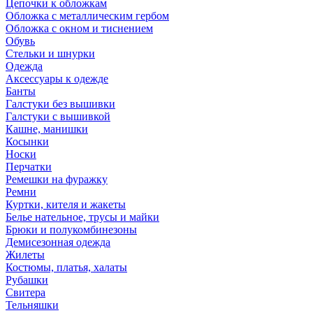
Цепочки к обложкам
Обложка с металлическим гербом
Обложка с окном и тиснением
Обувь
Стельки и шнурки
Одежда
Аксессуары к одежде
Банты
Галстуки без вышивки
Галстуки с вышивкой
Кашне, манишки
Косынки
Носки
Перчатки
Ремешки на фуражку
Ремни
Куртки, кителя и жакеты
Белье нательное, трусы и майки
Брюки и полукомбинезоны
Демисезонная одежда
Жилеты
Костюмы, платья, халаты
Рубашки
Свитера
Тельняшки