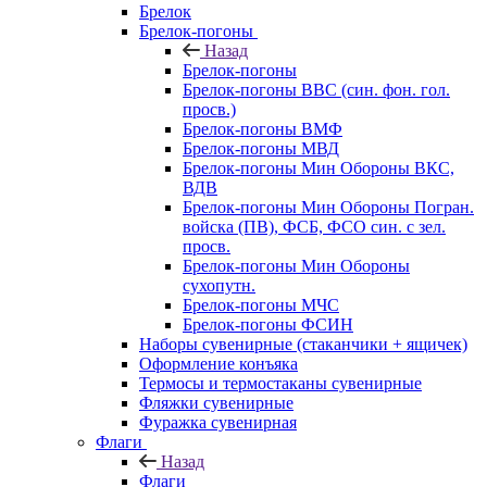
Брелок
Брелок-погоны
Назад
Брелок-погоны
Брелок-погоны ВВС (син. фон. гол.
просв.)
Брелок-погоны ВМФ
Брелок-погоны МВД
Брелок-погоны Мин Обороны ВКС,
ВДВ
Брелок-погоны Мин Обороны Погран.
войска (ПВ), ФСБ, ФСО син. с зел.
просв.
Брелок-погоны Мин Обороны
сухопутн.
Брелок-погоны МЧС
Брелок-погоны ФСИН
Наборы сувенирные (стаканчики + ящичек)
Оформление конъяка
Термосы и термостаканы сувенирные
Фляжки сувенирные
Фуражка сувенирная
Флаги
Назад
Флаги