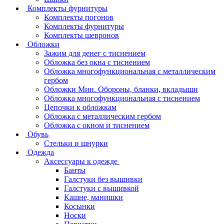
Комплекты фурнитуры
Комплекты погонов
Комплекты фурнитуры
Комплекты шевронов
Обложки
Зажим для денег с тиснением
Обложка без окна с тиснением
Обложка многофункциональная с металлическим
гербом
Обложки Мин. Обороны, бланки, вкладыши
Обложка многофункциональная с тиснением
Цепочки к обложкам
Обложка с металлическим гербом
Обложка с окном и тиснением
Обувь
Стельки и шнурки
Одежда
Аксессуары к одежде
Банты
Галстуки без вышивки
Галстуки с вышивкой
Кашне, манишки
Косынки
Носки