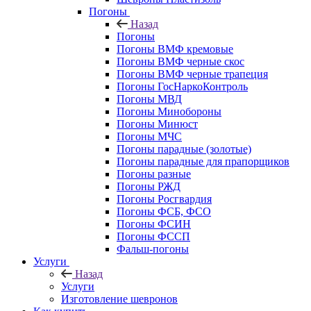
Погоны
Назад
Погоны
Погоны ВМФ кремовые
Погоны ВМФ черные скос
Погоны ВМФ черные трапеция
Погоны ГосНаркоКонтроль
Погоны МВД
Погоны Минобороны
Погоны Минюст
Погоны МЧС
Погоны парадные (золотые)
Погоны парадные для прапорщиков
Погоны разные
Погоны РЖД
Погоны Росгвардия
Погоны ФСБ, ФСО
Погоны ФСИН
Погоны ФССП
Фальш-погоны
Услуги
Назад
Услуги
Изготовление шевронов