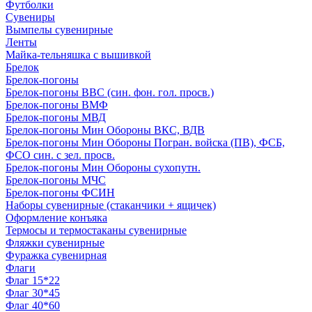
Футболки
Сувениры
Вымпелы сувенирные
Ленты
Майка-тельняшка с вышивкой
Брелок
Брелок-погоны
Брелок-погоны ВВС (син. фон. гол. просв.)
Брелок-погоны ВМФ
Брелок-погоны МВД
Брелок-погоны Мин Обороны ВКС, ВДВ
Брелок-погоны Мин Обороны Погран. войска (ПВ), ФСБ,
ФСО син. с зел. просв.
Брелок-погоны Мин Обороны сухопутн.
Брелок-погоны МЧС
Брелок-погоны ФСИН
Наборы сувенирные (стаканчики + ящичек)
Оформление конъяка
Термосы и термостаканы сувенирные
Фляжки сувенирные
Фуражка сувенирная
Флаги
Флаг 15*22
Флаг 30*45
Флаг 40*60