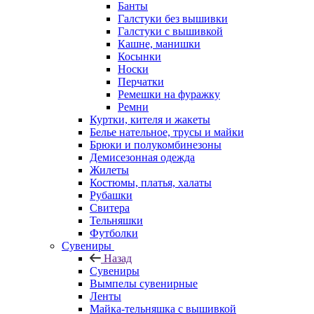
Банты
Галстуки без вышивки
Галстуки с вышивкой
Кашне, манишки
Косынки
Носки
Перчатки
Ремешки на фуражку
Ремни
Куртки, кителя и жакеты
Белье нательное, трусы и майки
Брюки и полукомбинезоны
Демисезонная одежда
Жилеты
Костюмы, платья, халаты
Рубашки
Свитера
Тельняшки
Футболки
Сувениры
Назад
Сувениры
Вымпелы сувенирные
Ленты
Майка-тельняшка с вышивкой