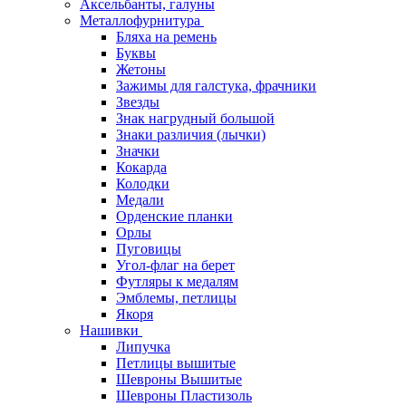
Аксельбанты, галуны
Металлофурнитура
Бляха на ремень
Буквы
Жетоны
Зажимы для галстука, фрачники
Звезды
Знак нагрудный большой
Знаки различия (лычки)
Значки
Кокарда
Колодки
Медали
Орденские планки
Орлы
Пуговицы
Угол-флаг на берет
Футляры к медалям
Эмблемы, петлицы
Якоря
Нашивки
Липучка
Петлицы вышитые
Шевроны Вышитые
Шевроны Пластизоль