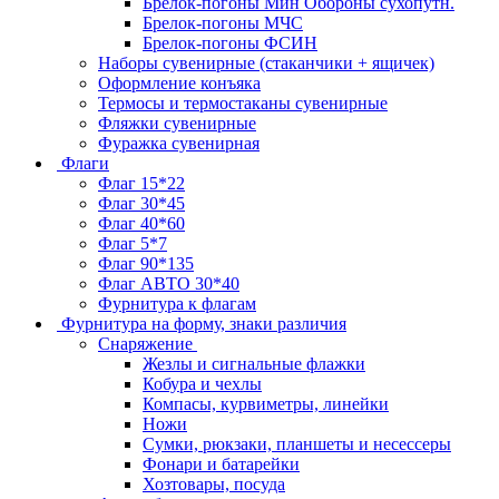
Брелок-погоны Мин Обороны сухопутн.
Брелок-погоны МЧС
Брелок-погоны ФСИН
Наборы сувенирные (стаканчики + ящичек)
Оформление конъяка
Термосы и термостаканы сувенирные
Фляжки сувенирные
Фуражка сувенирная
Флаги
Флаг 15*22
Флаг 30*45
Флаг 40*60
Флаг 5*7
Флаг 90*135
Флаг АВТО 30*40
Фурнитура к флагам
Фурнитура на форму, знаки различия
Снаряжение
Жезлы и сигнальные флажки
Кобура и чехлы
Компасы, курвиметры, линейки
Ножи
Сумки, рюкзаки, планшеты и несессеры
Фонари и батарейки
Хозтовары, посуда