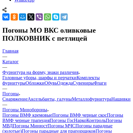
Погоны МО ВКС оливковые
ПОЛКОВНИК с петлицей
Главная
—
Каталог
—
Фурнитура на форму, знаки различия
Головные уборы, шарфы и перчатки
Комплекты
фурнитуры
Обложки
Обувь
Одежда
Сувениры
Флаги
—
Погоны
Снаряжение
Аксельбанты, галуны
Металлофурнитура
Нашивки
—
Погоны Минобороны
Погоны ВМФ кремовые
Погоны ВМФ черные скос
Погоны
ВМФ черные трапеция
Погоны ГосНаркоКонтроль
Погоны
МВД
Погоны Минюст
Погоны МЧС
Погоны парадные
(золотые)
Погоны парадные для прапорщиков
Погоны