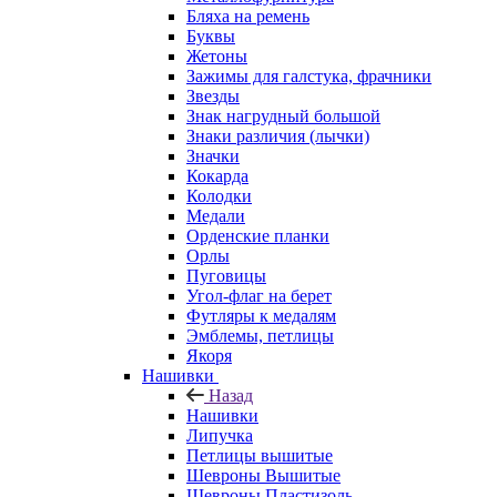
Бляха на ремень
Буквы
Жетоны
Зажимы для галстука, фрачники
Звезды
Знак нагрудный большой
Знаки различия (лычки)
Значки
Кокарда
Колодки
Медали
Орденские планки
Орлы
Пуговицы
Угол-флаг на берет
Футляры к медалям
Эмблемы, петлицы
Якоря
Нашивки
Назад
Нашивки
Липучка
Петлицы вышитые
Шевроны Вышитые
Шевроны Пластизоль