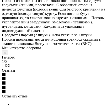
Погоны изготовлены из оливковой погонной ленты с двумя
голубыми (синими) просветами. С оборотной стороны
имеются хлястики (полоски ткани) для быстрого крепления на
офисную (повседневную) куртку. Если погоны будут
пришиваться, то хлястик можно отрезать ножницами. Погоны
укоплектованны звездочками, эмблемами (петлицами),
пуговицами, клямерами. Каждая пара упакована в
индивидуальный пакетик.
Продаются парами (2 штуки). Цена указана за 2 штуки.
Погоны предназначаются для ношения военнослужащими в
звании полковника Воздушно-космических сил (ВКС)
Министерства обороны.
Галерея
1/0
—
Отзывы
Оставить отзыв