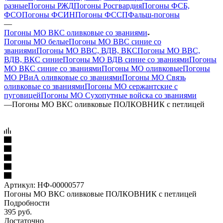
разные
Погоны РЖД
Погоны Росгвардия
Погоны ФСБ,
ФСО
Погоны ФСИН
Погоны ФССП
Фальш-погоны
—
Погоны МО ВКС оливковые со званиями
Погоны МО белые
Погоны МО ВВС синие со
званиями
Погоны МО ВВС, ВДВ, ВКС
Погоны МО ВВС,
ВДВ, ВКС синие
Погоны МО ВДВ синие со званиями
Погоны
МО ВКС синие со званиями
Погоны МО оливковые
Погоны
МО РВиА оливковые со званиями
Погоны МО Связь
оливковые со званиями
Погоны МО сержантские с
пуговицей
Погоны МО Сухопутные войска со званиями
—
Погоны МО ВКС оливковые ПОЛКОВНИК с петлицей
Артикул:
НФ-00000577
Погоны МО ВКС оливковые ПОЛКОВНИК с петлицей
Подробности
395
руб.
Достаточно