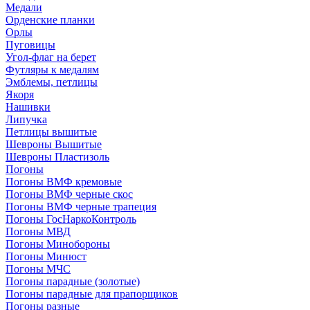
Медали
Орденские планки
Орлы
Пуговицы
Угол-флаг на берет
Футляры к медалям
Эмблемы, петлицы
Якоря
Нашивки
Липучка
Петлицы вышитые
Шевроны Вышитые
Шевроны Пластизоль
Погоны
Погоны ВМФ кремовые
Погоны ВМФ черные скос
Погоны ВМФ черные трапеция
Погоны ГосНаркоКонтроль
Погоны МВД
Погоны Минобороны
Погоны Минюст
Погоны МЧС
Погоны парадные (золотые)
Погоны парадные для прапорщиков
Погоны разные