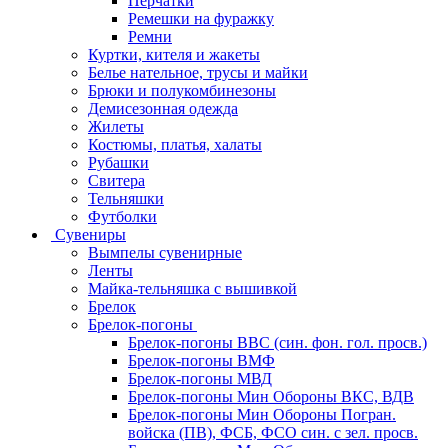
Перчатки
Ремешки на фуражку
Ремни
Куртки, кителя и жакеты
Белье нательное, трусы и майки
Брюки и полукомбинезоны
Демисезонная одежда
Жилеты
Костюмы, платья, халаты
Рубашки
Свитера
Тельняшки
Футболки
Сувениры
Вымпелы сувенирные
Ленты
Майка-тельняшка с вышивкой
Брелок
Брелок-погоны
Брелок-погоны ВВС (син. фон. гол. просв.)
Брелок-погоны ВМФ
Брелок-погоны МВД
Брелок-погоны Мин Обороны ВКС, ВДВ
Брелок-погоны Мин Обороны Погран.
войска (ПВ), ФСБ, ФСО син. с зел. просв.