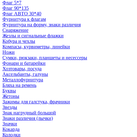
Флаг 5*7
Флаг 90*135
Флаг АВТО 30*40
Фурнитура к флагам
Фурнитура на форму, знаки различия
Снаряжение
Жезлы и сигнальные флажки
Кобура и чехлы
Компасы, курвиметры, линейки
Ножи
Сумки, рюкзаки, планшеты и несессеры
Фонари и батарейки
Хозтовары, посуда
Аксельбанты, галуны
Металлофурнитура
Бляха на ремень
Буквы
Жетоны
Зажимы для галстука, фрачники
Звезды
Знак нагрудный большой
Знаки различия (лычки)
Значки
Кокарда
Колодки