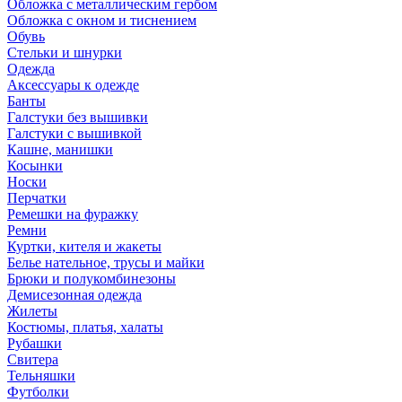
Обложка с металлическим гербом
Обложка с окном и тиснением
Обувь
Стельки и шнурки
Одежда
Аксессуары к одежде
Банты
Галстуки без вышивки
Галстуки с вышивкой
Кашне, манишки
Косынки
Носки
Перчатки
Ремешки на фуражку
Ремни
Куртки, кителя и жакеты
Белье нательное, трусы и майки
Брюки и полукомбинезоны
Демисезонная одежда
Жилеты
Костюмы, платья, халаты
Рубашки
Свитера
Тельняшки
Футболки