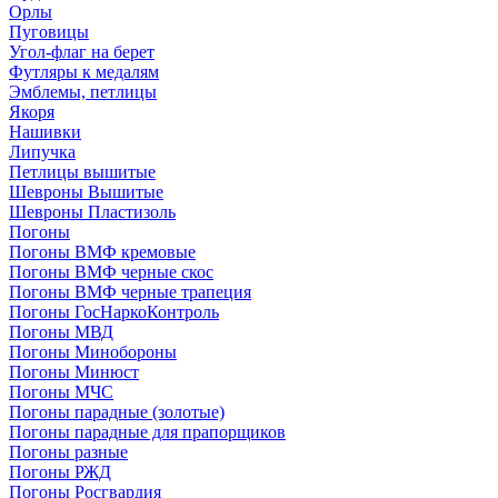
Орлы
Пуговицы
Угол-флаг на берет
Футляры к медалям
Эмблемы, петлицы
Якоря
Нашивки
Липучка
Петлицы вышитые
Шевроны Вышитые
Шевроны Пластизоль
Погоны
Погоны ВМФ кремовые
Погоны ВМФ черные скос
Погоны ВМФ черные трапеция
Погоны ГосНаркоКонтроль
Погоны МВД
Погоны Минобороны
Погоны Минюст
Погоны МЧС
Погоны парадные (золотые)
Погоны парадные для прапорщиков
Погоны разные
Погоны РЖД
Погоны Росгвардия