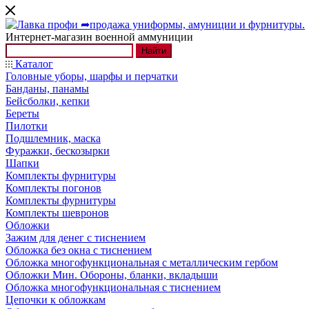
Интернет-магазин военной аммуниции
Найти
Каталог
Головные уборы, шарфы и перчатки
Банданы, панамы
Бейсболки, кепки
Береты
Пилотки
Подшлемник, маска
Фуражки, бескозырки
Шапки
Комплекты фурнитуры
Комплекты погонов
Комплекты фурнитуры
Комплекты шевронов
Обложки
Зажим для денег с тиснением
Обложка без окна с тиснением
Обложка многофункциональная с металлическим гербом
Обложки Мин. Обороны, бланки, вкладыши
Обложка многофункциональная с тиснением
Цепочки к обложкам