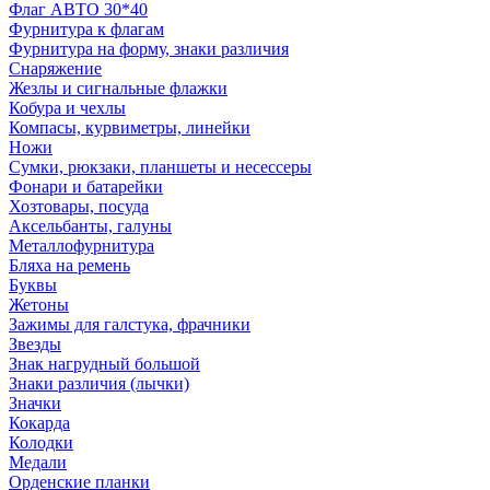
Флаг АВТО 30*40
Фурнитура к флагам
Фурнитура на форму, знаки различия
Снаряжение
Жезлы и сигнальные флажки
Кобура и чехлы
Компасы, курвиметры, линейки
Ножи
Сумки, рюкзаки, планшеты и несессеры
Фонари и батарейки
Хозтовары, посуда
Аксельбанты, галуны
Металлофурнитура
Бляха на ремень
Буквы
Жетоны
Зажимы для галстука, фрачники
Звезды
Знак нагрудный большой
Знаки различия (лычки)
Значки
Кокарда
Колодки
Медали
Орденские планки