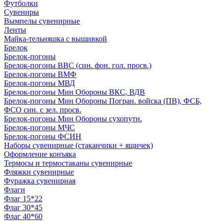
Футболки
Сувениры
Вымпелы сувенирные
Ленты
Майка-тельняшка с вышивкой
Брелок
Брелок-погоны
Брелок-погоны ВВС (син. фон. гол. просв.)
Брелок-погоны ВМФ
Брелок-погоны МВД
Брелок-погоны Мин Обороны ВКС, ВДВ
Брелок-погоны Мин Обороны Погран. войска (ПВ), ФСБ,
ФСО син. с зел. просв.
Брелок-погоны Мин Обороны сухопутн.
Брелок-погоны МЧС
Брелок-погоны ФСИН
Наборы сувенирные (стаканчики + ящичек)
Оформление конъяка
Термосы и термостаканы сувенирные
Фляжки сувенирные
Фуражка сувенирная
Флаги
Флаг 15*22
Флаг 30*45
Флаг 40*60