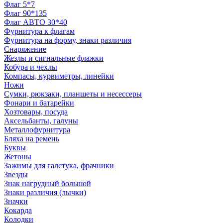
Флаг 5*7
Флаг 90*135
Флаг АВТО 30*40
Фурнитура к флагам
Фурнитура на форму, знаки различия
Снаряжение
Жезлы и сигнальные флажки
Кобура и чехлы
Компасы, курвиметры, линейки
Ножи
Сумки, рюкзаки, планшеты и несессеры
Фонари и батарейки
Хозтовары, посуда
Аксельбанты, галуны
Металлофурнитура
Бляха на ремень
Буквы
Жетоны
Зажимы для галстука, фрачники
Звезды
Знак нагрудный большой
Знаки различия (лычки)
Значки
Кокарда
Колодки