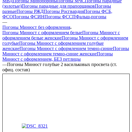
МВД
Погоны Минобороны
Погоны МЧС
Погоны парадные
(золотые)
Погоны парадные для прапорщиков
Погоны
разные
Погоны РЖД
Погоны Росгвардия
Погоны ФСБ,
ФСО
Погоны ФСИН
Погоны ФССП
Фальш-погоны
—
Погоны Минюст без оформления
Погоны Минюст с оформлением белые
Погоны Минюст с
оформлением белые женские
Погоны Минюст с оформлением
голубые
Погоны Минюст с оформлением голубые
женские
Погоны Минюст с оформлением темно-синие
Погоны
Минюст с оформлением темно-синие женские
Погоны
Минюст с оформлением, БЕЗ петлицы
—
Погоны Минюст голубые 2 васильковых просвета (ст.
офиц. состав)