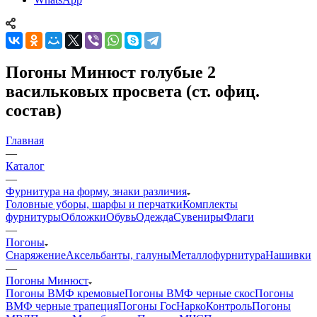
Погоны Минюст голубые 2
васильковых просвета (ст. офиц.
состав)
Главная
—
Каталог
—
Фурнитура на форму, знаки различия
Головные уборы, шарфы и перчатки
Комплекты
фурнитуры
Обложки
Обувь
Одежда
Сувениры
Флаги
—
Погоны
Снаряжение
Аксельбанты, галуны
Металлофурнитура
Нашивки
—
Погоны Минюст
Погоны ВМФ кремовые
Погоны ВМФ черные скос
Погоны
ВМФ черные трапеция
Погоны ГосНаркоКонтроль
Погоны