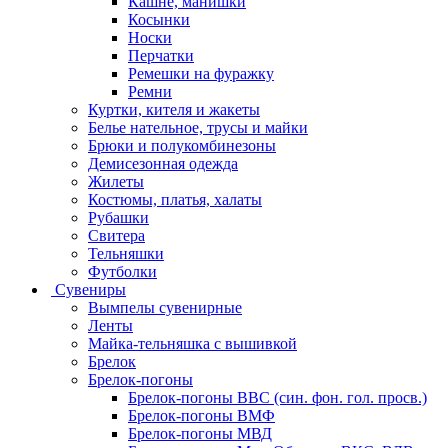
Кашне, манишки
Косынки
Носки
Перчатки
Ремешки на фуражку
Ремни
Куртки, кителя и жакеты
Белье нательное, трусы и майки
Брюки и полукомбинезоны
Демисезонная одежда
Жилеты
Костюмы, платья, халаты
Рубашки
Свитера
Тельняшки
Футболки
Сувениры
Вымпелы сувенирные
Ленты
Майка-тельняшка с вышивкой
Брелок
Брелок-погоны
Брелок-погоны ВВС (син. фон. гол. просв.)
Брелок-погоны ВМФ
Брелок-погоны МВД