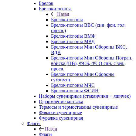
Брелок
Брелок-погоны
Назад
Брелок-погоны
Брелок-погоны ВВС (син. фон. гол.
просв.)
Брелок-погоны ВМФ
Брелок-погоны МВД
Брелок-погоны Мин Обороны ВКС,
ВДВ
Брелок-погоны Мин Обороны Погран.
войска (ПВ), ФСБ, ФСО син. с зел.
просв.
Брелок-погоны Мин Обороны
сухопутн.
Брелок-погоны МЧС
Брелок-погоны ФСИН
Наборы сувенирные (стаканчики + ящичек)
Оформление конъяка
Термосы и термостаканы сувенирные
Фляжки сувенирные
Фуражка сувенирная
Флаги
Назад
Флаги