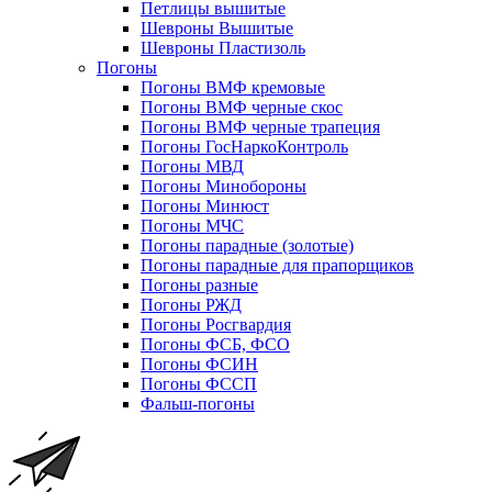
Петлицы вышитые
Шевроны Вышитые
Шевроны Пластизоль
Погоны
Погоны ВМФ кремовые
Погоны ВМФ черные скос
Погоны ВМФ черные трапеция
Погоны ГосНаркоКонтроль
Погоны МВД
Погоны Минобороны
Погоны Минюст
Погоны МЧС
Погоны парадные (золотые)
Погоны парадные для прапорщиков
Погоны разные
Погоны РЖД
Погоны Росгвардия
Погоны ФСБ, ФСО
Погоны ФСИН
Погоны ФССП
Фальш-погоны