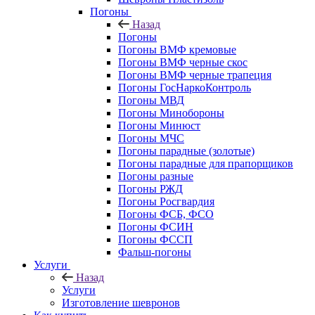
Погоны
Назад
Погоны
Погоны ВМФ кремовые
Погоны ВМФ черные скос
Погоны ВМФ черные трапеция
Погоны ГосНаркоКонтроль
Погоны МВД
Погоны Минобороны
Погоны Минюст
Погоны МЧС
Погоны парадные (золотые)
Погоны парадные для прапорщиков
Погоны разные
Погоны РЖД
Погоны Росгвардия
Погоны ФСБ, ФСО
Погоны ФСИН
Погоны ФССП
Фальш-погоны
Услуги
Назад
Услуги
Изготовление шевронов