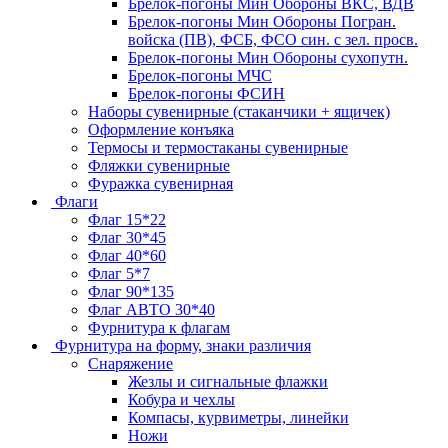
Брелок-погоны Мин Обороны ВКС, ВДВ
Брелок-погоны Мин Обороны Погран.
войска (ПВ), ФСБ, ФСО син. с зел. просв.
Брелок-погоны Мин Обороны сухопутн.
Брелок-погоны МЧС
Брелок-погоны ФСИН
Наборы сувенирные (стаканчики + ящичек)
Оформление конъяка
Термосы и термостаканы сувенирные
Фляжки сувенирные
Фуражка сувенирная
Флаги
Флаг 15*22
Флаг 30*45
Флаг 40*60
Флаг 5*7
Флаг 90*135
Флаг АВТО 30*40
Фурнитура к флагам
Фурнитура на форму, знаки различия
Снаряжение
Жезлы и сигнальные флажки
Кобура и чехлы
Компасы, курвиметры, линейки
Ножи