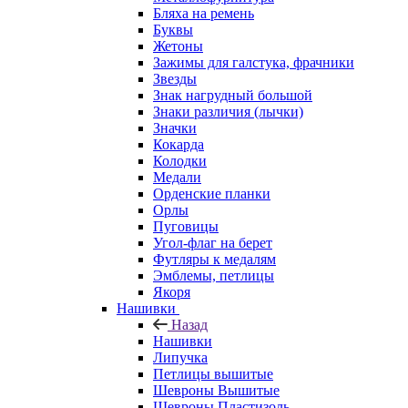
Бляха на ремень
Буквы
Жетоны
Зажимы для галстука, фрачники
Звезды
Знак нагрудный большой
Знаки различия (лычки)
Значки
Кокарда
Колодки
Медали
Орденские планки
Орлы
Пуговицы
Угол-флаг на берет
Футляры к медалям
Эмблемы, петлицы
Якоря
Нашивки
Назад
Нашивки
Липучка
Петлицы вышитые
Шевроны Вышитые
Шевроны Пластизоль