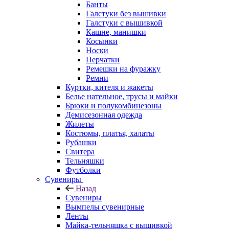
Банты
Галстуки без вышивки
Галстуки с вышивкой
Кашне, манишки
Косынки
Носки
Перчатки
Ремешки на фуражку
Ремни
Куртки, кителя и жакеты
Белье нательное, трусы и майки
Брюки и полукомбинезоны
Демисезонная одежда
Жилеты
Костюмы, платья, халаты
Рубашки
Свитера
Тельняшки
Футболки
Сувениры
Назад
Сувениры
Вымпелы сувенирные
Ленты
Майка-тельняшка с вышивкой