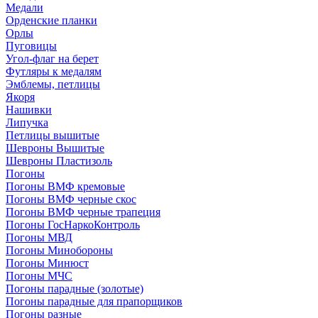
Медали
Орденские планки
Орлы
Пуговицы
Угол-флаг на берет
Футляры к медалям
Эмблемы, петлицы
Якоря
Нашивки
Липучка
Петлицы вышитые
Шевроны Вышитые
Шевроны Пластизоль
Погоны
Погоны ВМФ кремовые
Погоны ВМФ черные скос
Погоны ВМФ черные трапеция
Погоны ГосНаркоКонтроль
Погоны МВД
Погоны Минобороны
Погоны Минюст
Погоны МЧС
Погоны парадные (золотые)
Погоны парадные для прапорщиков
Погоны разные