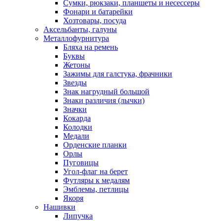
Сумки, рюкзаки, планшеты и несессеры
Фонари и батарейки
Хозтовары, посуда
Аксельбанты, галуны
Металлофурнитура
Бляха на ремень
Буквы
Жетоны
Зажимы для галстука, фрачники
Звезды
Знак нагрудный большой
Знаки различия (лычки)
Значки
Кокарда
Колодки
Медали
Орденские планки
Орлы
Пуговицы
Угол-флаг на берет
Футляры к медалям
Эмблемы, петлицы
Якоря
Нашивки
Липучка