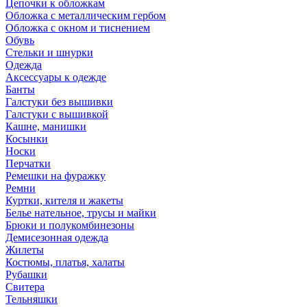
Цепочки к обложкам
Обложка с металлическим гербом
Обложка с окном и тиснением
Обувь
Стельки и шнурки
Одежда
Аксессуары к одежде
Банты
Галстуки без вышивки
Галстуки с вышивкой
Кашне, манишки
Косынки
Носки
Перчатки
Ремешки на фуражку
Ремни
Куртки, кителя и жакеты
Белье нательное, трусы и майки
Брюки и полукомбинезоны
Демисезонная одежда
Жилеты
Костюмы, платья, халаты
Рубашки
Свитера
Тельняшки