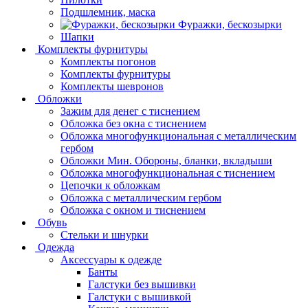
Подшлемник, маска
Фуражки, бескозырки
Шапки
Комплекты фурнитуры
Комплекты погонов
Комплекты фурнитуры
Комплекты шевронов
Обложки
Зажим для денег с тиснением
Обложка без окна с тиснением
Обложка многофункциональная с металлическим
гербом
Обложки Мин. Обороны, бланки, вкладыши
Обложка многофункциональная с тиснением
Цепочки к обложкам
Обложка с металлическим гербом
Обложка с окном и тиснением
Обувь
Стельки и шнурки
Одежда
Аксессуары к одежде
Банты
Галстуки без вышивки
Галстуки с вышивкой