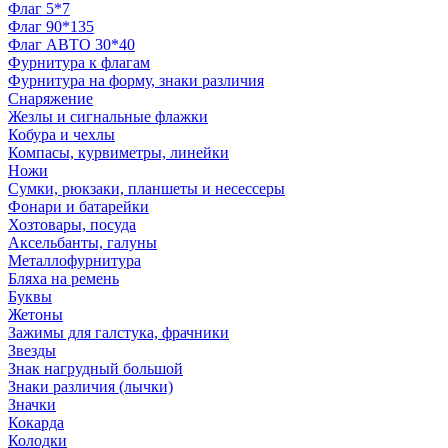
Флаг 5*7
Флаг 90*135
Флаг АВТО 30*40
Фурнитура к флагам
Фурнитура на форму, знаки различия
Снаряжение
Жезлы и сигнальные флажки
Кобура и чехлы
Компасы, курвиметры, линейки
Ножи
Сумки, рюкзаки, планшеты и несессеры
Фонари и батарейки
Хозтовары, посуда
Аксельбанты, галуны
Металлофурнитура
Бляха на ремень
Буквы
Жетоны
Зажимы для галстука, фрачники
Звезды
Знак нагрудный большой
Знаки различия (лычки)
Значки
Кокарда
Колодки