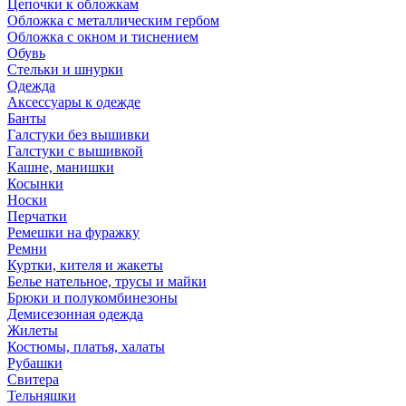
Цепочки к обложкам
Обложка с металлическим гербом
Обложка с окном и тиснением
Обувь
Стельки и шнурки
Одежда
Аксессуары к одежде
Банты
Галстуки без вышивки
Галстуки с вышивкой
Кашне, манишки
Косынки
Носки
Перчатки
Ремешки на фуражку
Ремни
Куртки, кителя и жакеты
Белье нательное, трусы и майки
Брюки и полукомбинезоны
Демисезонная одежда
Жилеты
Костюмы, платья, халаты
Рубашки
Свитера
Тельняшки