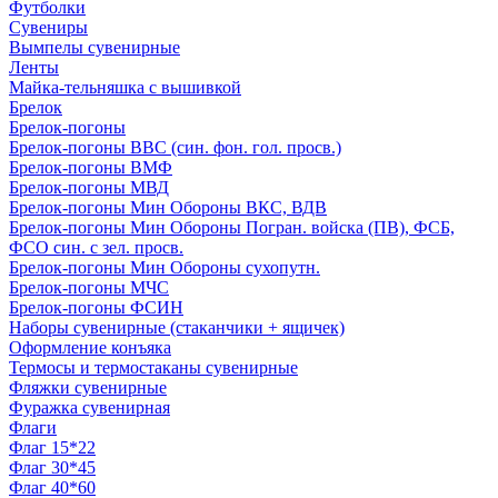
Футболки
Сувениры
Вымпелы сувенирные
Ленты
Майка-тельняшка с вышивкой
Брелок
Брелок-погоны
Брелок-погоны ВВС (син. фон. гол. просв.)
Брелок-погоны ВМФ
Брелок-погоны МВД
Брелок-погоны Мин Обороны ВКС, ВДВ
Брелок-погоны Мин Обороны Погран. войска (ПВ), ФСБ,
ФСО син. с зел. просв.
Брелок-погоны Мин Обороны сухопутн.
Брелок-погоны МЧС
Брелок-погоны ФСИН
Наборы сувенирные (стаканчики + ящичек)
Оформление конъяка
Термосы и термостаканы сувенирные
Фляжки сувенирные
Фуражка сувенирная
Флаги
Флаг 15*22
Флаг 30*45
Флаг 40*60