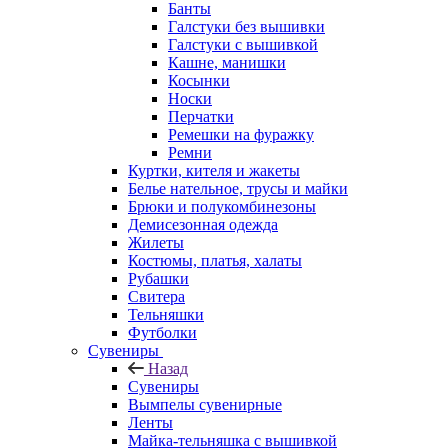
Банты
Галстуки без вышивки
Галстуки с вышивкой
Кашне, манишки
Косынки
Носки
Перчатки
Ремешки на фуражку
Ремни
Куртки, кителя и жакеты
Белье нательное, трусы и майки
Брюки и полукомбинезоны
Демисезонная одежда
Жилеты
Костюмы, платья, халаты
Рубашки
Свитера
Тельняшки
Футболки
Сувениры
Назад
Сувениры
Вымпелы сувенирные
Ленты
Майка-тельняшка с вышивкой