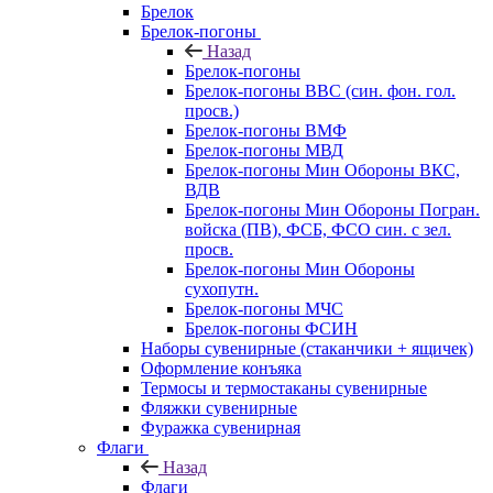
Брелок
Брелок-погоны
Назад
Брелок-погоны
Брелок-погоны ВВС (син. фон. гол.
просв.)
Брелок-погоны ВМФ
Брелок-погоны МВД
Брелок-погоны Мин Обороны ВКС,
ВДВ
Брелок-погоны Мин Обороны Погран.
войска (ПВ), ФСБ, ФСО син. с зел.
просв.
Брелок-погоны Мин Обороны
сухопутн.
Брелок-погоны МЧС
Брелок-погоны ФСИН
Наборы сувенирные (стаканчики + ящичек)
Оформление конъяка
Термосы и термостаканы сувенирные
Фляжки сувенирные
Фуражка сувенирная
Флаги
Назад
Флаги