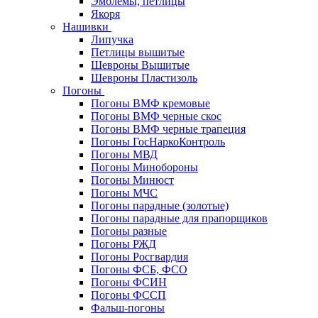
Эмблемы, петлицы
Якоря
Нашивки
Липучка
Петлицы вышитые
Шевроны Вышитые
Шевроны Пластизоль
Погоны
Погоны ВМФ кремовые
Погоны ВМФ черные скос
Погоны ВМФ черные трапеция
Погоны ГосНаркоКонтроль
Погоны МВД
Погоны Минобороны
Погоны Минюст
Погоны МЧС
Погоны парадные (золотые)
Погоны парадные для прапорщиков
Погоны разные
Погоны РЖД
Погоны Росгвардия
Погоны ФСБ, ФСО
Погоны ФСИН
Погоны ФССП
Фальш-погоны