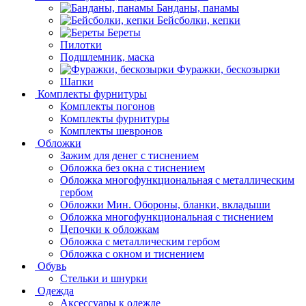
Банданы, панамы
Бейсболки, кепки
Береты
Пилотки
Подшлемник, маска
Фуражки, бескозырки
Шапки
Комплекты фурнитуры
Комплекты погонов
Комплекты фурнитуры
Комплекты шевронов
Обложки
Зажим для денег с тиснением
Обложка без окна с тиснением
Обложка многофункциональная с металлическим
гербом
Обложки Мин. Обороны, бланки, вкладыши
Обложка многофункциональная с тиснением
Цепочки к обложкам
Обложка с металлическим гербом
Обложка с окном и тиснением
Обувь
Стельки и шнурки
Одежда
Аксессуары к одежде