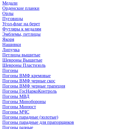
Медали
Орденские планки
Орлы
Пуговицы
Угол-флаг на берет
Футляры к медалям
Эмблемы, петлицы
Якоря
Нашивки
Липучка
Петлицы вышитые
Шевроны Вышитые
Шевроны Пластизоль
Погоны
Погоны ВМФ кремовые
Погоны ВМФ черные скос
Погоны ВМФ черные трапеция
Погоны ГосНаркоКонтроль
Погоны МВД
Погоны Минобороны
Погоны Минюст
Погоны МЧС
Погоны парадные (золотые)
Погоны парадные для прапорщиков
Погоны разные