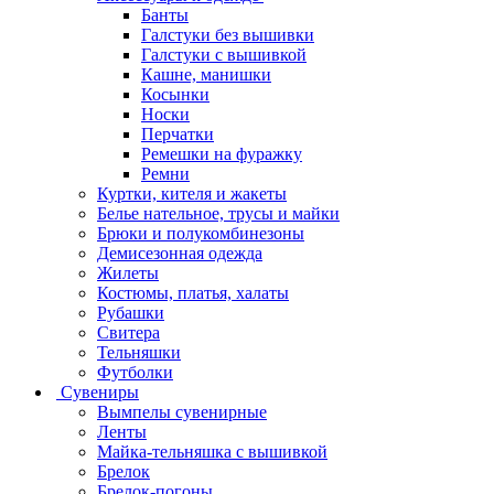
Банты
Галстуки без вышивки
Галстуки с вышивкой
Кашне, манишки
Косынки
Носки
Перчатки
Ремешки на фуражку
Ремни
Куртки, кителя и жакеты
Белье нательное, трусы и майки
Брюки и полукомбинезоны
Демисезонная одежда
Жилеты
Костюмы, платья, халаты
Рубашки
Свитера
Тельняшки
Футболки
Сувениры
Вымпелы сувенирные
Ленты
Майка-тельняшка с вышивкой
Брелок
Брелок-погоны