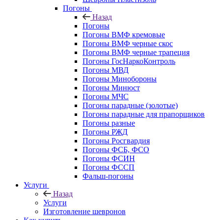
Погоны
Назад
Погоны
Погоны ВМФ кремовые
Погоны ВМФ черные скос
Погоны ВМФ черные трапеция
Погоны ГосНаркоКонтроль
Погоны МВД
Погоны Минобороны
Погоны Минюст
Погоны МЧС
Погоны парадные (золотые)
Погоны парадные для прапорщиков
Погоны разные
Погоны РЖД
Погоны Росгвардия
Погоны ФСБ, ФСО
Погоны ФСИН
Погоны ФССП
Фальш-погоны
Услуги
Назад
Услуги
Изготовление шевронов