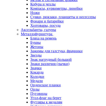
Кобура и чехлы
Компасы, курвиметры, линейки
Ножи
Сумки, рюкзаки, планшеты и несессеры
Фонари и батарейки
Хозтовары, посуда
Аксельбанты, галуны
Металлофурнитура
Бляха на ремень
Буквы
Жетоны
Зажимы для галстука, фрачники
Звезды
Знак нагрудный большой
Знаки различия (лычки)
Значки
Кокарда
Колодки
Медали
Орденские планки
Орлы
Пуговицы
Угол-флаг на берет
Футляры к медалям