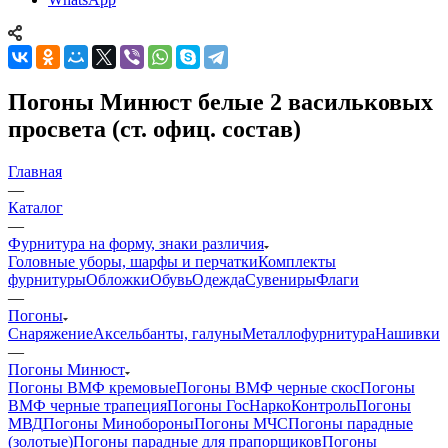
Погоны Минюст белые 2 васильковых
просвета (ст. офиц. состав)
Главная
—
Каталог
—
Фурнитура на форму, знаки различия
Головные уборы, шарфы и перчатки
Комплекты
фурнитуры
Обложки
Обувь
Одежда
Сувениры
Флаги
—
Погоны
Снаряжение
Аксельбанты, галуны
Металлофурнитура
Нашивки
—
Погоны Минюст
Погоны ВМФ кремовые
Погоны ВМФ черные скос
Погоны
ВМФ черные трапеция
Погоны ГосНаркоКонтроль
Погоны
МВД
Погоны Минобороны
Погоны МЧС
Погоны парадные
(золотые)
Погоны парадные для прапорщиков
Погоны