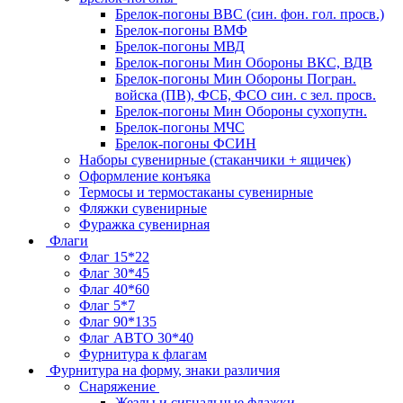
Брелок-погоны ВВС (син. фон. гол. просв.)
Брелок-погоны ВМФ
Брелок-погоны МВД
Брелок-погоны Мин Обороны ВКС, ВДВ
Брелок-погоны Мин Обороны Погран.
войска (ПВ), ФСБ, ФСО син. с зел. просв.
Брелок-погоны Мин Обороны сухопутн.
Брелок-погоны МЧС
Брелок-погоны ФСИН
Наборы сувенирные (стаканчики + ящичек)
Оформление конъяка
Термосы и термостаканы сувенирные
Фляжки сувенирные
Фуражка сувенирная
Флаги
Флаг 15*22
Флаг 30*45
Флаг 40*60
Флаг 5*7
Флаг 90*135
Флаг АВТО 30*40
Фурнитура к флагам
Фурнитура на форму, знаки различия
Снаряжение
Жезлы и сигнальные флажки