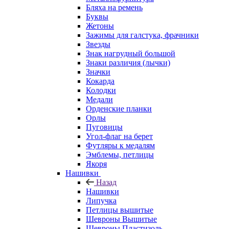
Бляха на ремень
Буквы
Жетоны
Зажимы для галстука, фрачники
Звезды
Знак нагрудный большой
Знаки различия (лычки)
Значки
Кокарда
Колодки
Медали
Орденские планки
Орлы
Пуговицы
Угол-флаг на берет
Футляры к медалям
Эмблемы, петлицы
Якоря
Нашивки
Назад
Нашивки
Липучка
Петлицы вышитые
Шевроны Вышитые
Шевроны Пластизоль