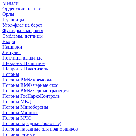
Медали
Орденские планки
Орлы
Пуговицы
Угол-флаг на берет
Футляры к медалям
Эмблемы, петлицы
Якоря
Нашивки
Липучка
Петлицы вышитые
Шевроны Вышитые
Шевроны Пластизоль
Погоны
Погоны ВМФ кремовые
Погоны ВМФ черные скос
Погоны ВМФ черные трапеция
Погоны ГосНаркоКонтроль
Погоны МВД
Погоны Минобороны
Погоны Минюст
Погоны МЧС
Погоны парадные (золотые)
Погоны парадные для прапорщиков
Погоны разные