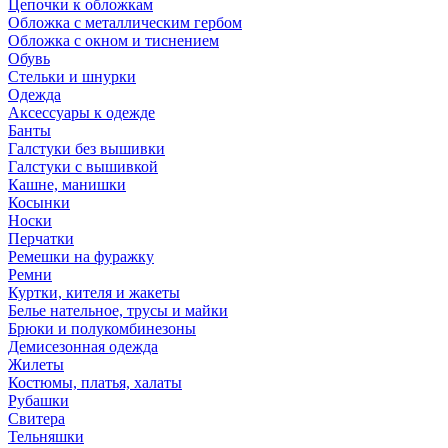
Цепочки к обложкам
Обложка с металлическим гербом
Обложка с окном и тиснением
Обувь
Стельки и шнурки
Одежда
Аксессуары к одежде
Банты
Галстуки без вышивки
Галстуки с вышивкой
Кашне, манишки
Косынки
Носки
Перчатки
Ремешки на фуражку
Ремни
Куртки, кителя и жакеты
Белье нательное, трусы и майки
Брюки и полукомбинезоны
Демисезонная одежда
Жилеты
Костюмы, платья, халаты
Рубашки
Свитера
Тельняшки