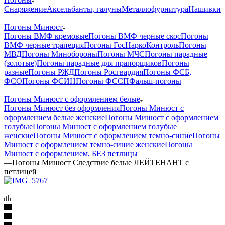
Снаряжение
Аксельбанты, галуны
Металлофурнитура
Нашивки
—
Погоны Минюст
Погоны ВМФ кремовые
Погоны ВМФ черные скос
Погоны
ВМФ черные трапеция
Погоны ГосНаркоКонтроль
Погоны
МВД
Погоны Минобороны
Погоны МЧС
Погоны парадные
(золотые)
Погоны парадные для прапорщиков
Погоны
разные
Погоны РЖД
Погоны Росгвардия
Погоны ФСБ,
ФСО
Погоны ФСИН
Погоны ФССП
Фальш-погоны
—
Погоны Минюст с оформлением белые
Погоны Минюст без оформления
Погоны Минюст с
оформлением белые женские
Погоны Минюст с оформлением
голубые
Погоны Минюст с оформлением голубые
женские
Погоны Минюст с оформлением темно-синие
Погоны
Минюст с оформлением темно-синие женские
Погоны
Минюст с оформлением, БЕЗ петлицы
—
Погоны Минюст Следствие белые ЛЕЙТЕНАНТ с
петлицей