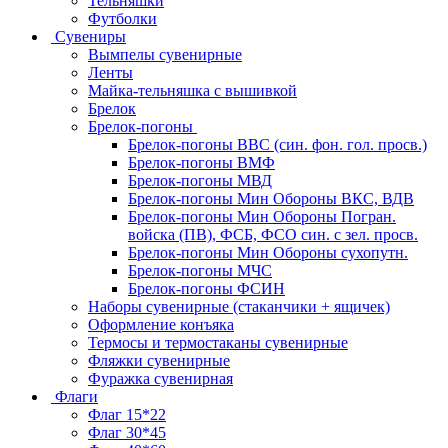
Тельняшки
Футболки
Сувениры
Вымпелы сувенирные
Ленты
Майка-тельняшка с вышивкой
Брелок
Брелок-погоны
Брелок-погоны ВВС (син. фон. гол. просв.)
Брелок-погоны ВМФ
Брелок-погоны МВД
Брелок-погоны Мин Обороны ВКС, ВДВ
Брелок-погоны Мин Обороны Погран.
войска (ПВ), ФСБ, ФСО син. с зел. просв.
Брелок-погоны Мин Обороны сухопутн.
Брелок-погоны МЧС
Брелок-погоны ФСИН
Наборы сувенирные (стаканчики + ящичек)
Оформление конъяка
Термосы и термостаканы сувенирные
Фляжки сувенирные
Фуражка сувенирная
Флаги
Флаг 15*22
Флаг 30*45