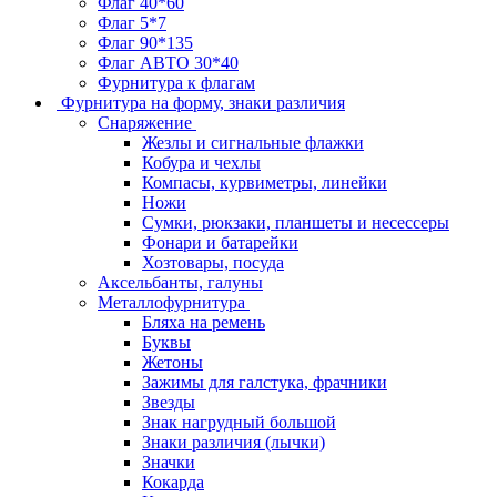
Флаг 40*60
Флаг 5*7
Флаг 90*135
Флаг АВТО 30*40
Фурнитура к флагам
Фурнитура на форму, знаки различия
Снаряжение
Жезлы и сигнальные флажки
Кобура и чехлы
Компасы, курвиметры, линейки
Ножи
Сумки, рюкзаки, планшеты и несессеры
Фонари и батарейки
Хозтовары, посуда
Аксельбанты, галуны
Металлофурнитура
Бляха на ремень
Буквы
Жетоны
Зажимы для галстука, фрачники
Звезды
Знак нагрудный большой
Знаки различия (лычки)
Значки
Кокарда