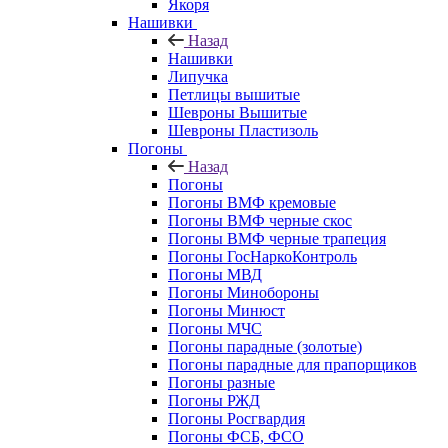
Якоря
Нашивки
Назад
Нашивки
Липучка
Петлицы вышитые
Шевроны Вышитые
Шевроны Пластизоль
Погоны
Назад
Погоны
Погоны ВМФ кремовые
Погоны ВМФ черные скос
Погоны ВМФ черные трапеция
Погоны ГосНаркоКонтроль
Погоны МВД
Погоны Минобороны
Погоны Минюст
Погоны МЧС
Погоны парадные (золотые)
Погоны парадные для прапорщиков
Погоны разные
Погоны РЖД
Погоны Росгвардия
Погоны ФСБ, ФСО