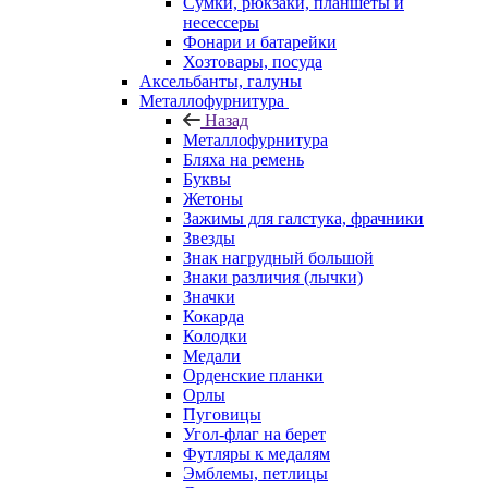
Сумки, рюкзаки, планшеты и
несессеры
Фонари и батарейки
Хозтовары, посуда
Аксельбанты, галуны
Металлофурнитура
Назад
Металлофурнитура
Бляха на ремень
Буквы
Жетоны
Зажимы для галстука, фрачники
Звезды
Знак нагрудный большой
Знаки различия (лычки)
Значки
Кокарда
Колодки
Медали
Орденские планки
Орлы
Пуговицы
Угол-флаг на берет
Футляры к медалям
Эмблемы, петлицы