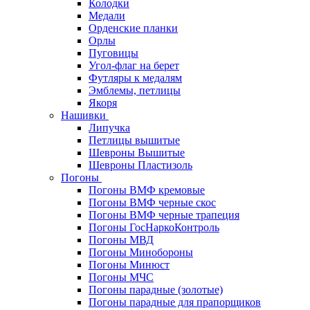
Колодки
Медали
Орденские планки
Орлы
Пуговицы
Угол-флаг на берет
Футляры к медалям
Эмблемы, петлицы
Якоря
Нашивки
Липучка
Петлицы вышитые
Шевроны Вышитые
Шевроны Пластизоль
Погоны
Погоны ВМФ кремовые
Погоны ВМФ черные скос
Погоны ВМФ черные трапеция
Погоны ГосНаркоКонтроль
Погоны МВД
Погоны Минобороны
Погоны Минюст
Погоны МЧС
Погоны парадные (золотые)
Погоны парадные для прапорщиков