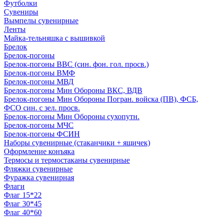
Футболки
Сувениры
Вымпелы сувенирные
Ленты
Майка-тельняшка с вышивкой
Брелок
Брелок-погоны
Брелок-погоны ВВС (син. фон. гол. просв.)
Брелок-погоны ВМФ
Брелок-погоны МВД
Брелок-погоны Мин Обороны ВКС, ВДВ
Брелок-погоны Мин Обороны Погран. войска (ПВ), ФСБ,
ФСО син. с зел. просв.
Брелок-погоны Мин Обороны сухопутн.
Брелок-погоны МЧС
Брелок-погоны ФСИН
Наборы сувенирные (стаканчики + ящичек)
Оформление конъяка
Термосы и термостаканы сувенирные
Фляжки сувенирные
Фуражка сувенирная
Флаги
Флаг 15*22
Флаг 30*45
Флаг 40*60