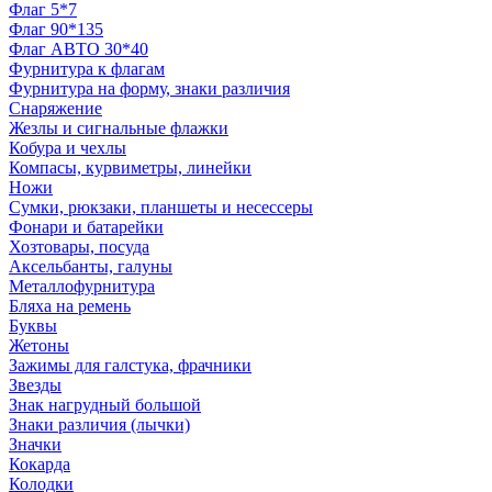
Флаг 5*7
Флаг 90*135
Флаг АВТО 30*40
Фурнитура к флагам
Фурнитура на форму, знаки различия
Снаряжение
Жезлы и сигнальные флажки
Кобура и чехлы
Компасы, курвиметры, линейки
Ножи
Сумки, рюкзаки, планшеты и несессеры
Фонари и батарейки
Хозтовары, посуда
Аксельбанты, галуны
Металлофурнитура
Бляха на ремень
Буквы
Жетоны
Зажимы для галстука, фрачники
Звезды
Знак нагрудный большой
Знаки различия (лычки)
Значки
Кокарда
Колодки