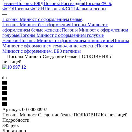
разные
Погоны РЖД
Погоны Росгвардия
Погоны ФСБ,
ФСО
Погоны ФСИН
Погоны ФССП
Фальш-погоны
—
Погоны Минюст с оформлением белые
Погоны Минюст без оформления
Погоны Минюст с
оформлением белые женские
Погоны Минюст с оформлением
голубые
Погоны Минюст с оформлением голубые
женские
Погоны Минюст с оформлением темно-синие
Погоны
Минюст с оформлением темно-синие женские
Погоны
Минюст с оформлением, БЕЗ петлицы
—
Погоны Минюст Следствие белые ПОЛКОВНИК с
петлицей
Артикул:
00-00000997
Погоны Минюст Следствие белые ПОЛКОВНИК с петлицей
Подробности
395
руб.
Достаточно