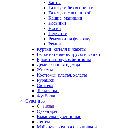
Банты
Галстуки без вышивки
Галстуки с вышивкой
Кашне, манишки
Косынки
Носки
Перчатки
Ремешки на фуражку
Ремни
Куртки, кителя и жакеты
Белье нательное, трусы и майки
Брюки и полукомбинезоны
Демисезонная одежда
Жилеты
Костюмы, платья, халаты
Рубашки
Свитера
Тельняшки
Футболки
Сувениры
Назад
Сувениры
Вымпелы сувенирные
Ленты
Майка-тельняшка с вышивкой