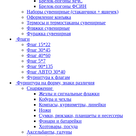
Брелок-погоны МЧС
Брелок-погоны ФСИН
Наборы сувенирные (стаканчики + ящичек)
Оформление конъяка
Термосы и термостаканы сувенирные
Фляжки сувенирные
Фуражка сувенирная
Флаги
Флаг 15*22
Флаг 30*45
Флаг 40*60
Флаг 5*7
Флаг 90*135
Флаг АВТО 30*40
Фурнитура к флагам
Фурнитура на форму, знаки различия
Снаряжение
Жезлы и сигнальные флажки
Кобура и чехлы
Компасы, курвиметры, линейки
Ножи
Сумки, рюкзаки, планшеты и несессеры
Фонари и батарейки
Хозтовары, посуда
Аксельбанты, галуны