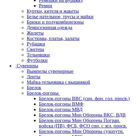
Ремешки на фуражку
Ремни
Куртки, кителя и жакеты
Белье нательное, трусы и майки
Брюки и полукомбинезоны
Демисезонная одежда
Жилеты
Костюмы, платья, халаты
Рубашки
Свитера
Тельняшки
Футболки
Сувениры
Вымпелы сувенирные
Ленты
Майка-тельняшка с вышивкой
Брелок
Брелок-погоны
Брелок-погоны ВВС (син. фон. гол. просв.)
Брелок-погоны ВМФ
Брелок-погоны МВД
Брелок-погоны Мин Обороны ВКС, ВДВ
Брелок-погоны Мин Обороны Погран.
войска (ПВ), ФСБ, ФСО син. с зел. просв.
Брелок-погоны Мин Обороны сухопутн.