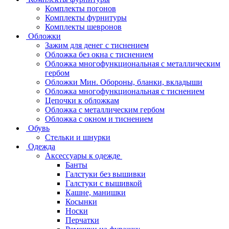
Комплекты погонов
Комплекты фурнитуры
Комплекты шевронов
Обложки
Зажим для денег с тиснением
Обложка без окна с тиснением
Обложка многофункциональная с металлическим
гербом
Обложки Мин. Обороны, бланки, вкладыши
Обложка многофункциональная с тиснением
Цепочки к обложкам
Обложка с металлическим гербом
Обложка с окном и тиснением
Обувь
Стельки и шнурки
Одежда
Аксессуары к одежде
Банты
Галстуки без вышивки
Галстуки с вышивкой
Кашне, манишки
Косынки
Носки
Перчатки