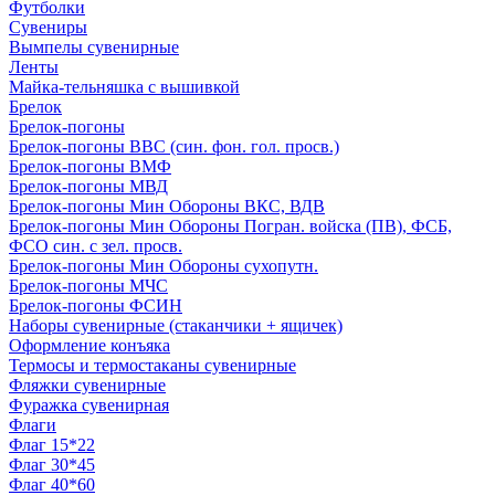
Футболки
Сувениры
Вымпелы сувенирные
Ленты
Майка-тельняшка с вышивкой
Брелок
Брелок-погоны
Брелок-погоны ВВС (син. фон. гол. просв.)
Брелок-погоны ВМФ
Брелок-погоны МВД
Брелок-погоны Мин Обороны ВКС, ВДВ
Брелок-погоны Мин Обороны Погран. войска (ПВ), ФСБ,
ФСО син. с зел. просв.
Брелок-погоны Мин Обороны сухопутн.
Брелок-погоны МЧС
Брелок-погоны ФСИН
Наборы сувенирные (стаканчики + ящичек)
Оформление конъяка
Термосы и термостаканы сувенирные
Фляжки сувенирные
Фуражка сувенирная
Флаги
Флаг 15*22
Флаг 30*45
Флаг 40*60