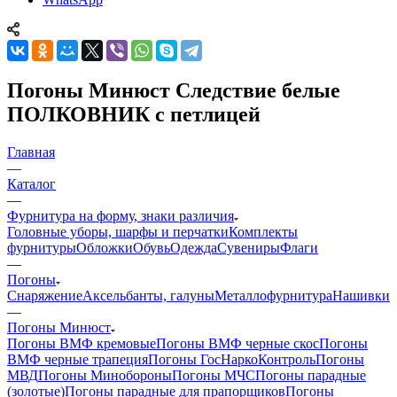
Погоны Минюст Следствие белые
ПОЛКОВНИК с петлицей
Главная
—
Каталог
—
Фурнитура на форму, знаки различия
Головные уборы, шарфы и перчатки
Комплекты
фурнитуры
Обложки
Обувь
Одежда
Сувениры
Флаги
—
Погоны
Снаряжение
Аксельбанты, галуны
Металлофурнитура
Нашивки
—
Погоны Минюст
Погоны ВМФ кремовые
Погоны ВМФ черные скос
Погоны
ВМФ черные трапеция
Погоны ГосНаркоКонтроль
Погоны
МВД
Погоны Минобороны
Погоны МЧС
Погоны парадные
(золотые)
Погоны парадные для прапорщиков
Погоны