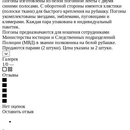
Погоны изготовлены из белой погонной ленты с двумя
синими полосами. С оборотной стороны имеются хлястики
(полоски ткани) для быстрого крепления на рубашку. Погоны
укомплектованы звездами, эмблемами, пуговицами и
клямерами. Каждая пара упакована в индивидуальный
пакетик.
Погоны предназначаются для ношения сотрудниками
Министерства юстиции и Следственных подразделений
Полиции (МВД) в звании полковника на белой рубашке.
Продаются парами (2 штуки). Цена указана за 2 штуки.
Галерея
1/0
—
Отзывы
Нет оценок
Оставить отзыв