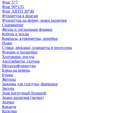
Флаг 5*7
Флаг 90*135
Флаг АВТО 30*40
Фурнитура к флагам
Фурнитура на форму, знаки различия
Снаряжение
Жезлы и сигнальные флажки
Кобура и чехлы
Компасы, курвиметры, линейки
Ножи
Сумки, рюкзаки, планшеты и несессеры
Фонари и батарейки
Хозтовары, посуда
Аксельбанты, галуны
Металлофурнитура
Бляха на ремень
Буквы
Жетоны
Зажимы для галстука, фрачники
Звезды
Знак нагрудный большой
Знаки различия (лычки)
Значки
Кокарда
Колодки