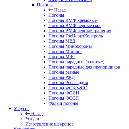
Погоны
Назад
Погоны
Погоны ВМФ кремовые
Погоны ВМФ черные скос
Погоны ВМФ черные трапеция
Погоны ГосНаркоКонтроль
Погоны МВД
Погоны Минобороны
Погоны Минюст
Погоны МЧС
Погоны парадные (золотые)
Погоны парадные для прапорщиков
Погоны разные
Погоны РЖД
Погоны Росгвардия
Погоны ФСБ, ФСО
Погоны ФСИН
Погоны ФССП
Фальш-погоны
Услуги
Назад
Услуги
Изготовление шевронов