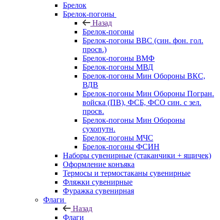
Брелок
Брелок-погоны
Назад
Брелок-погоны
Брелок-погоны ВВС (син. фон. гол.
просв.)
Брелок-погоны ВМФ
Брелок-погоны МВД
Брелок-погоны Мин Обороны ВКС,
ВДВ
Брелок-погоны Мин Обороны Погран.
войска (ПВ), ФСБ, ФСО син. с зел.
просв.
Брелок-погоны Мин Обороны
сухопутн.
Брелок-погоны МЧС
Брелок-погоны ФСИН
Наборы сувенирные (стаканчики + ящичек)
Оформление конъяка
Термосы и термостаканы сувенирные
Фляжки сувенирные
Фуражка сувенирная
Флаги
Назад
Флаги