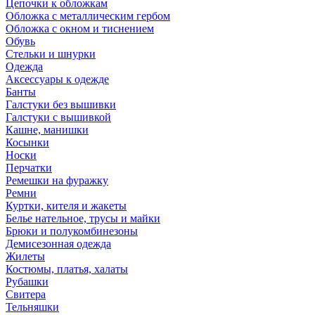
Цепочки к обложкам
Обложка с металлическим гербом
Обложка с окном и тиснением
Обувь
Стельки и шнурки
Одежда
Аксессуары к одежде
Банты
Галстуки без вышивки
Галстуки с вышивкой
Кашне, манишки
Косынки
Носки
Перчатки
Ремешки на фуражку
Ремни
Куртки, кителя и жакеты
Белье нательное, трусы и майки
Брюки и полукомбинезоны
Демисезонная одежда
Жилеты
Костюмы, платья, халаты
Рубашки
Свитера
Тельняшки