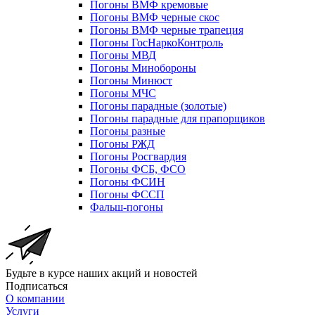
Погоны ВМФ кремовые
Погоны ВМФ черные скос
Погоны ВМФ черные трапеция
Погоны ГосНаркоКонтроль
Погоны МВД
Погоны Минобороны
Погоны Минюст
Погоны МЧС
Погоны парадные (золотые)
Погоны парадные для прапорщиков
Погоны разные
Погоны РЖД
Погоны Росгвардия
Погоны ФСБ, ФСО
Погоны ФСИН
Погоны ФССП
Фальш-погоны
Будьте в курсе наших акций и новостей
Подписаться
О компании
Услуги