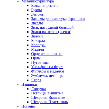
Металлофурнитура
Бляха на ремень
Буквы
Жетоны
Зажимы для галстука, фрачники
Звезды
Знак нагрудный большой
Знаки различия (лычки)
Значки
Кокарда
Колодки
Медали
Орденские планки
Орлы
Пуговицы
Угол-флаг на берет
Футляры к медалям
Эмблемы, петлицы
Якоря
Нашивки
Липучка
Петлицы вышитые
Шевроны Вышитые
Шевроны Пластизоль
Погоны