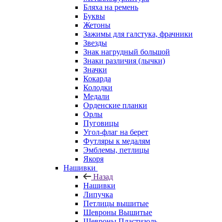
Бляха на ремень
Буквы
Жетоны
Зажимы для галстука, фрачники
Звезды
Знак нагрудный большой
Знаки различия (лычки)
Значки
Кокарда
Колодки
Медали
Орденские планки
Орлы
Пуговицы
Угол-флаг на берет
Футляры к медалям
Эмблемы, петлицы
Якоря
Нашивки
Назад
Нашивки
Липучка
Петлицы вышитые
Шевроны Вышитые
Шевроны Пластизоль